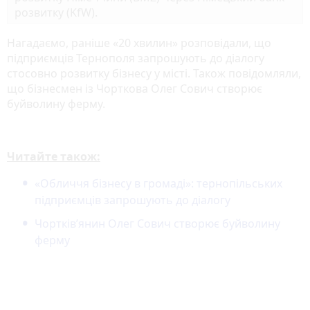
розвитку (KfW).
Нагадаємо, раніше «20 хвилин» розповідали, що
підприємців Тернополя запрошують до діалогу
стосовно розвитку бізнесу у місті. Також повідомляли,
що бізнесмен із Чорткова Олег Сович створює
буйволину ферму.
Читайте також:
«Обличчя бізнесу в громаді»: тернопільських
підприємців запрошують до діалогу
Чортків’янин Олег Сович створює буйволину
ферму