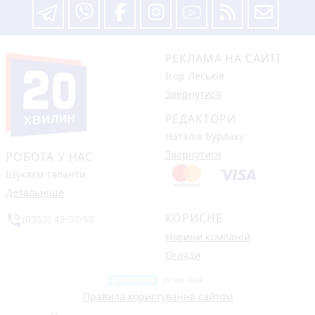
РЕКЛАМА НА САЙТІ
Ігор Леськів
Звернутися
РЕДАКТОРИ
Наталія Бурлаку
Звернутися
РОБОТА У НАС
Шукаєм таланти
Детальніше
КОРИСНЕ
phone_in_talk
(0352) 43-00-50
Новини компаній
Огляди
Правила користування сайтом