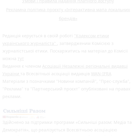
Умови і правила надання платного доступу
Рекламна політика проєкту «Інтерактивна мапа локальних
брендів»
Редакція керується в своїй роботі
"Кодексом етики
українського журналіста"
, затвердженим Комісією з
журналістської етики. Поскаржитись на матеріал до Комісії
можна
тут
Видання є членом
Асоціації Незалежні регіональні видавці
України
та Всесвітньої асоціації видавців
WAN-IFRA
Матеріали з позначками "Новини компаній", "Прес-служба",
"Реклама" та "Партнерський проєкт" опубліковані на правах
реклами.
Здійснено за підтримки програми «Сильніші разом: Медіа та
Демократія», що реалізується Всесвітньою асоціацією