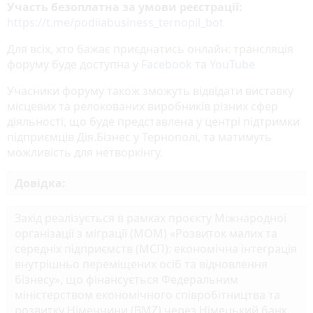
Участь безоплатна за умови реєстрації:
https://t.me/podiiabusiness_ternopil_bot
Для всіх, хто бажає приєднатись онлайн: трансляція
форуму буде доступна у
Facebook
та
YouTube
Учасники форуму також зможуть відвідати виставку
місцевих та релокованих виробників різних сфер
діяльності, що буде представлена у центрі підтримки
підприємців Дія.Бізнес у Тернополі, та матимуть
можливість для нетворкінгу.
Довідка:
Захід реалізується в рамках проєкту Міжнародної
організації з міграції (МОМ) «Розвиток малих та
середніх підприємств (МСП): економічна інтеграція
внутрішньо переміщених осіб та відновлення
бізнесу», що фінансується Федеральним
міністерством економічного співробітництва та
розвитку Німеччини (BMZ) через Німецький банк