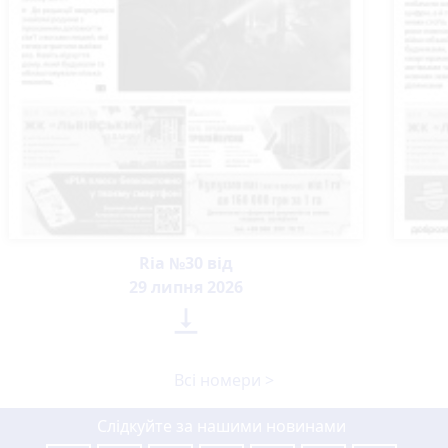
Ria №30 від
29 липня 2026

Всі номери >
Слідкуйте за нашими новинами