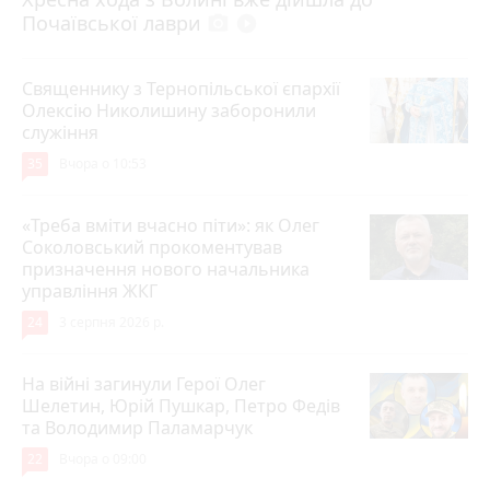
Почаївської лаври
photo_camera
play_circle_filled
Священнику з Тернопільської єпархії
Олексію Николишину заборонили
служіння
35
Вчора о 10:53
«Треба вміти вчасно піти»: як Олег
Соколовський прокоментував
призначення нового начальника
управління ЖКГ
24
3 серпня 2026 р.
На війні загинули Герої Олег
Шелетин, Юрій Пушкар, Петро Федів
та Володимир Паламарчук
22
Вчора о 09:00