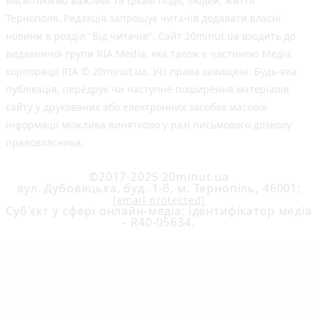
висвітлюємо важливі та цікаві події, людей, життя
Тернополя. Редакція запрошує читачів додавати власні
новини в розділ "Від читачів". Сайт 20minut.ua входить до
видавничої групи RIA Media, яка також є частиною Медіа
корпорації RIA © 20minut.ua. Усі права захищені. Будь-яка
публiкацiя, передрук чи наступне поширення матеріалів
сайту у друкованих або електронних засобах масової
інформації можлива винятково у разі письмового дозволу
правовласника.
©2017-2025 20minut.ua
вул. Дубовецька, буд. 1-б, м. Тернопіль, 46001;
[email protected]
Cуб'єкт у сфері онлайн-медіа; ідентифікатор медіа
- R40-05634.