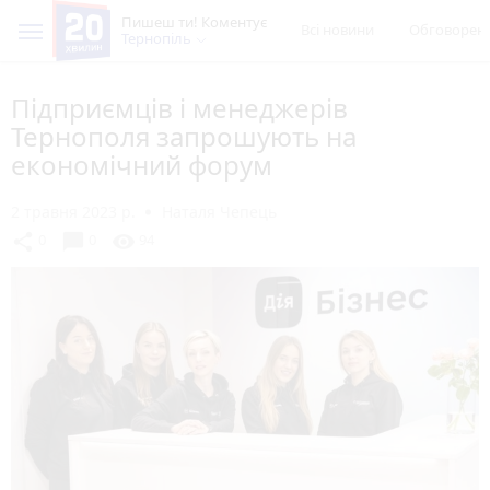
Пишеш ти! Коментує
Всі новини
Обговорен
Тернопіль
Підприємців і менеджерів
Тернополя запрошують на
економічний форум
2 травня 2023 р.
Наталя Чепець
chat_bubble
share
visibility
0
0
94