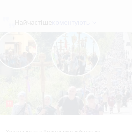
коментують
Найчастіше
77
4 серпня 2026 р.
Хресна хода з Волині вже дійшла до