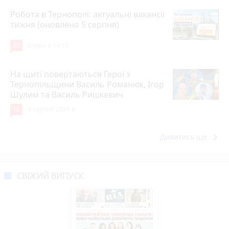
Робота в Тернополі: актуальні вакансії
тижня (оновлено 5 серпня)
20
Вчора о 14:13
На щиті повертаються Герої з
Тернопільщини Василь Романюк, Ігор
Шулим та Василь Ришкевич
12
4 серпня 2026 р.
keyboard_arrow_right
Дивитись ще
СВІЖИЙ ВИПУСК