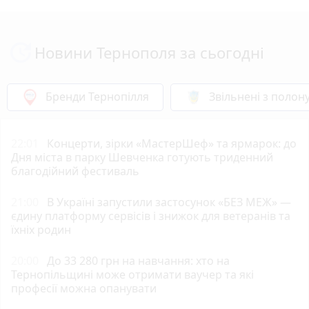
Новини Тернополя за сьогодні
Бренди Тернопілля
Звільнені з полон
22:01
Концерти, зірки «МастерШеф» та ярмарок: до
Дня міста в парку Шевченка готують триденний
благодійний фестиваль
21:00
В Україні запустили застосунок «БЕЗ МЕЖ» —
єдину платформу сервісів і знижок для ветеранів та
їхніх родин
20:00
До 33 280 грн на навчання: хто на
Тернопільщині може отримати ваучер та які
професії можна опанувати