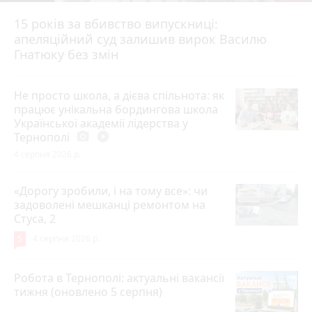
15 років за вбивство випускниці:
апеляційний суд залишив вирок Василю
Гнатюку без змін
Не просто школа, а дієва спільнота: як
працює унікальна бордингова школа
Української академії лідерства у
Тернополі
photo_camera
play_circle_filled
4 серпня 2026 р.
«Дорогу зробили, і на тому все»: чи
задоволені мешканці ремонтом на
Стуса, 2
5
4 серпня 2026 р.
Робота в Тернополі: актуальні вакансії
тижня (оновлено 5 серпня)