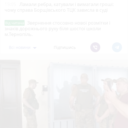
19:05
Ламали ребра, катували і вимагали гроші:
чому справа Борщівського ТЦК зависла в суді
Звернення стосовно нової розмітки і
Від читача
знаків дорожнього руху біля шостої школи
м.Тернопіль.
Всі новини
Підпишись