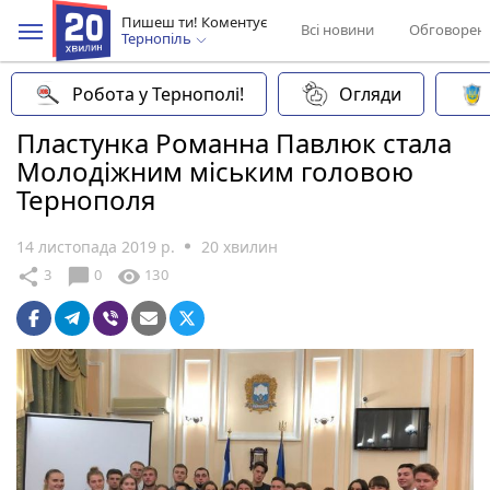
Пишеш ти! Коментує
Всі новини
Обговорен
Тернопіль
Робота у Тернополі!
Огляди
Пластунка Романна Павлюк стала
Молодіжним міським головою
Тернополя
14 листопада 2019 р.
20 хвилин
chat_bubble
share
visibility
3
0
130