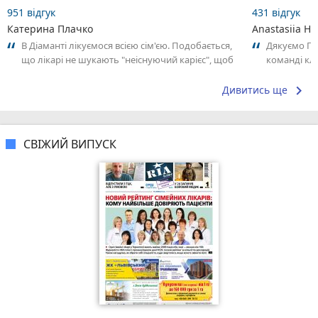
951 відгук
431 відгук
Катерина Плачко
Anastasiia Hu
В Діаманті лікуємося всією сім'єю. Подобається,
Дякуємо Пе
що лікарі не шукають "неіснуючий карієс", щоб
команді клі
здерти більше грошей. Все...
уважність т
результатив
keyboard_arrow_right
Дивитись ще
СВІЖИЙ ВИПУСК