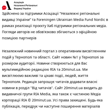
Здійснено за підтримки Асоціації “Незалежні регіональні
видавці України” та Foreningen Ukrainian Media Fund Nordic в
рамках реалізації проєкту Хаб підтримки регіональних медіа.
Погляди авторів не обов'язково збігаються з офіційною
позицією партнерів
Незалежний новинний портал з оперативним висвітленням
подій у Тернополі та області. Сайт новин №1 у Тернополі за
розміром аудиторії. Новини створюються для Вас
мультимедійною редакцією RIA та 20minut.ua. Ми
висвітлюємо важливі та цікаві події, людей, життя
Тернополя. Редакція запрошує читачів додавати власні
новини в розділ "Від читачів". Сайт 20minut.ua входить до
видавничої групи RIA Media, яка також є частиною Медіа
корпорації RIA © 20minut.ua. Усі права захищені. Будь-яка
публiкацiя, передрук чи наступне поширення матеріалів