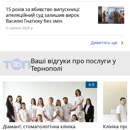
15 років за вбивство випускниці:
апеляційний суд залишив вирок
Василю Гнатюку без змін
5 серпня 2026 р.
keyboard_arrow_right
Дивитись ще
Ваші відгуки про послуги у
Тернополі
4.9
Діамант, стоматологічна клініка