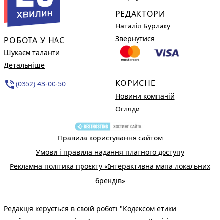
РЕДАКТОРИ
Наталія Бурлаку
Звернутися
РОБОТА У НАС
Шукаєм таланти
Детальніше
КОРИСНЕ
phone_in_talk
(0352) 43-00-50
Новини компаній
Огляди
Правила користування сайтом
Умови і правила надання платного доступу
Рекламна політика проєкту «Інтерактивна мапа локальних
брендів»
Редакція керується в своїй роботі
"Кодексом етики