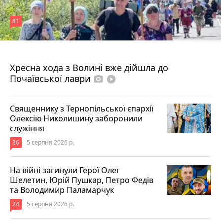
81
4 серпня 2026 р.
Хресна хода з Волині вже дійшла до
Почаївської лаври
photo_camera
play_circle_filled
Священнику з Тернопільської єпархії
Олексію Николишину заборонили
служіння
36
5 серпня 2026 р.
На війні загинули Герої Олег
Шелетин, Юрій Пушкар, Петро Федів
та Володимир Паламарчук
24
5 серпня 2026 р.