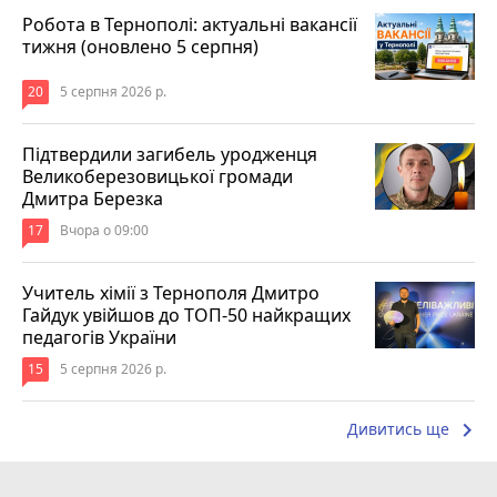
Робота в Тернополі: актуальні вакансії
тижня (оновлено 5 серпня)
20
5 серпня 2026 р.
Підтвердили загибель уродженця
Великоберезовицької громади
Дмитра Березка
17
Вчора о 09:00
Учитель хімії з Тернополя Дмитро
Гайдук увійшов до ТОП-50 найкращих
педагогів України
15
5 серпня 2026 р.
keyboard_arrow_right
Дивитись ще