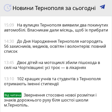
Новини Тернополя за сьогодні
15:09
На вулицях Тернополя виявили два покинутих
автомобілі. Власникам дали місяць, щоб їх прибрати
14:30
До Дня Народження Тернополя нагородять
56 захисників, медиків, освітян і волонтерів: повний
список
13:45
Двоє дітей на мотоциклі збили пішохода в
селі на Чортківщині: усі троє — в лікарнях
13:10
102 кращих учнів та студентів з Тернополя
отримають іменні стипендії
Звернення стосовно нової розмітки і
Від читача
знаків дорожнього руху біля шостої школи
м.Тернопіль.