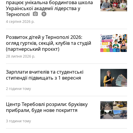
працює унікальна бордингова школа
Української академії лідерства у
Тернополі
photo_camera
play_circle_filled
4 серпня 2026 р.
Розвиток дітей у Тернополі 2026:
огляд гуртків, секцій, клубів та студій
(партнерський проєкт)
28 липня 2026 р.
Зарплати вчителів та студентські
стипендії підвищать з 1 вересня
2 години тому
Центр Теребовлі розрили: бруківку
прибрали, буде нове покриття
3 години тому