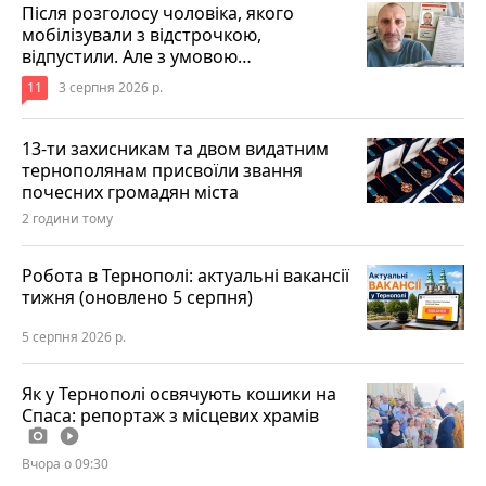
Після розголосу чоловіка, якого
мобілізували з відстрочкою,
відпустили. Але з умовою…
11
3 серпня 2026 р.
13-ти захисникам та двом видатним
тернополянам присвоїли звання
почесних громадян міста
2 години тому
Робота в Тернополі: актуальні вакансії
тижня (оновлено 5 серпня)
5 серпня 2026 р.
Як у Тернополі освячують кошики на
Спаса: репортаж з місцевих храмів
photo_camera
play_circle_filled
Вчора о 09:30