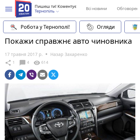
Пишеш ти! Коментує
Всі новини
Обговорен
Тернопіль
Робота у Тернополі!
Огляди
Покажи справжнє авто чиновника
17 травня 2017 р.
Назар Захаренко
chat_bubble
share
visibility
1
4
614