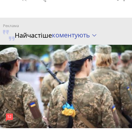
коментують
Найчастіше
52