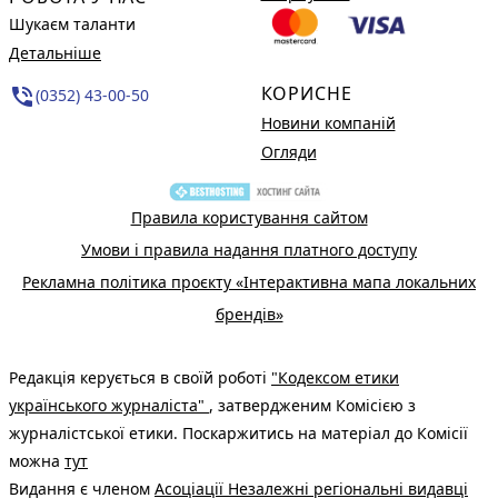
Шукаєм таланти
Детальніше
КОРИСНЕ
phone_in_talk
(0352) 43-00-50
Новини компаній
Огляди
Правила користування сайтом
Умови і правила надання платного доступу
Рекламна політика проєкту «Інтерактивна мапа локальних
брендів»
Редакція керується в своїй роботі
"Кодексом етики
українського журналіста"
, затвердженим Комісією з
журналістської етики. Поскаржитись на матеріал до Комісії
можна
тут
Видання є членом
Асоціації Незалежні регіональні видавці