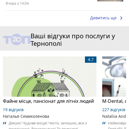
Вчора о 14:04
keyboard_arrow_right
Дивитись ще
Ваші відгуки про послуги у
Тернополі
4.7
Файне місце, пансіонат для літніх людей
M-Dental, с
19 відгуків
227 відгуків
Наталья Семиколенова
Nataliia Andr
Дякую! Чудове місце! Чисто, затишно, все з
Неймовірно
посмішкою. Рекомендую! То тримати!
Dental!!! Лі