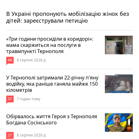
6 годин тому
В Україні пропонують мобілізацію жінок без
дітей: зареєстрували петицію
«Три години просиділи в коридорі»:
мама скаржиться на послуги в
травмпункті Тернополя
48
8 серпня 2026 р.
У Тернополі затримали 22-річну п'яну
водійку, яка раніше ганяла майже 150
кілометрів
37
7 годин тому
Обірвалось життя Героя з Тернополя
Богдана Сосінського
21
8 серпня 2026 р.