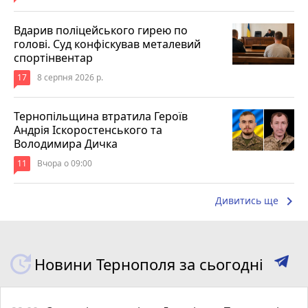
Вдарив поліцейського гирею по
голові. Суд конфіскував металевий
спортінвентар
17
8 серпня 2026 р.
Тернопільщина втратила Героїв
Андрія Іскоростенського та
Володимира Дичка
11
Вчора о 09:00
keyboard_arrow_right
Дивитись ще
Новини Тернополя за сьогодні