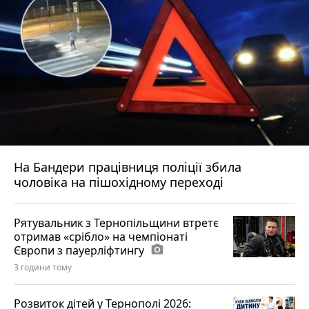
На Бандери працівниця поліції збила
чоловіка на пішохідному переході
Рятувальник з Тернопільщини втретє
отримав «срібло» на чемпіонаті
Європи з пауерліфтингу
photo_camera
3 години тому
Розвиток дітей у Тернополі 2026: