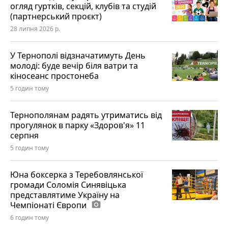
огляд гуртків, секцій, клубів та студій
(партнерський проєкт)
28 липня 2026 р.
У Тернополі відзначатимуть День
молоді: буде вечір біля ватри та
кіносеанс простонеба
5 годин тому
Тернополянам радять утриматись від
прогулянок в парку «Здоров'я» 11
серпня
5 годин тому
Юна боксерка з Теребовлянської
громади Соломія Синявіцька
представлятиме Україну на
Чемпіонаті Європи
photo_camera
6 годин тому