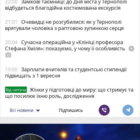
22:00
Замкові таємниці: до Дня міста у Тернополі
відбудеться благодійна костюмована екскурсія
21:01
Очевидці не розгубилися: як у Тернополі
врятували чоловіка з раптовою зупинкою серця
20:04
Сучасна операційна у «Клініці професора
Стефана Хміля»: показуємо, у чому її особливість
play_circle_filled
photo_camera
19:00
Зарплати вчителів та студентські стипендії
підвищать з 1 вересня
Жінки у підготовці до миру: що стримує та
Від читача
що посилює їхню роль, дослідження
Всі новини
Підпишись