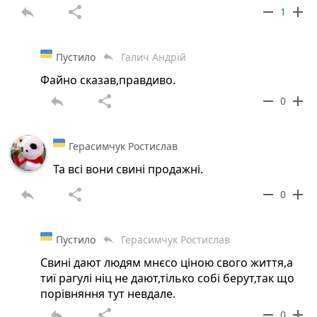
reply
share
remove
add
1
Пустило
Галич Андрій
reply
Файно сказав,правдиво.
reply
share
remove
add
0
Герасимчук Ростислав
Та всі вони свині продажні.
reply
share
remove
add
0
Пустило
Герасимчук Ростислав
reply
Свині дают людям мнєсо ціною свого життя,а
тиї рагулі ніц не дают,тілько собі берут,так що
порівняння тут невдале.
reply
share
remove
add
0