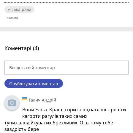
міська рада
Коментарі (4)
Опублікувати коментар
Галич Андрій
Вони Еліта. Кращі,спритніші,нагліші з решти
кагорти рагулів,таких самих
тупих,злодійкуватих,брехливих. Ось тому тебе
заздрість бере