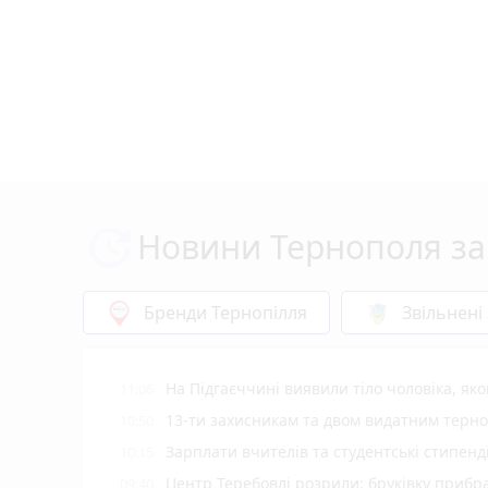
Новини Тернополя за
Бренди Тернопілля
Звільнені
На Підгаєччині виявили тіло чоловіка, як
11:06
13-ти захисникам та двом видатним терн
10:50
Зарплати вчителів та студентські стипенд
10:15
Центр Теребовлі розрили: бруківку прибр
09:40