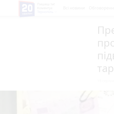
Пишеш ти!
Всі новини
Обговоренн
Коментує
Тернопіль
Пре
про
пі
тар
19 серпня