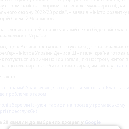
ву спроможність підприємств теплокомуненерго під час
ьного сезону 2022/23 років", – заявив міністр розвитку
торій Олексій Чернишов.
 наголосив, що цей опалювальний сезон буде найскладн
незалежності України.
мо, що в Україні поступово готуються до опалювального
Прем’єр-міністра України Дениса Шмигаля, країна готова
Як готуються до зими на Тернопіллі, які настрої у жителів
ля, що вже варто зробити прямо зараз, читайте у
статті.
 також:
за горами! Аналізуємо, як готуються місто та область: чи
де проблема з газом
полі зберегли існуючі тарифи на проїзд у громадському
рті (пресслужби)
е 20 хвилин до вибраних джерел у
Google