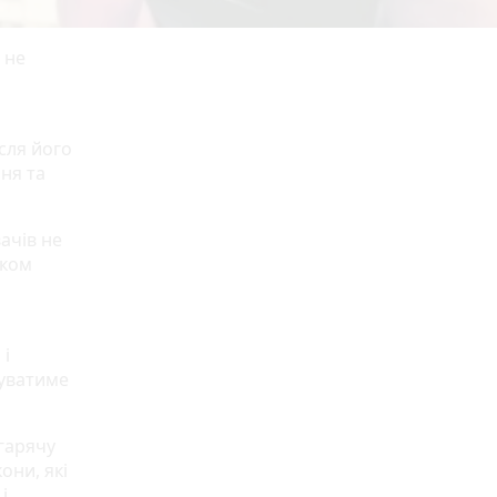
 не
сля його
ня та
ачів не
иком
 і
уватиме
гарячу
они, які
і