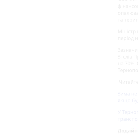
фінансо
опалювал
та тери
Міністр
період 
Зазначи
Зі слів 
на 70%. 
Тернопо
Читайте
Зима не 
якщо бу
У Терно
транспо
Додайт