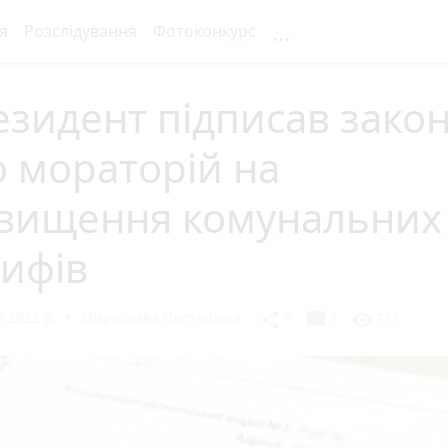
...
я
Розслідування
Фотоконкурс
зидент підписав зако
 мораторій на
двищення комунальних
ифів
 2022 р.
Мирослава Плотніцька
chat_bubble
share
visibility
0
9
733