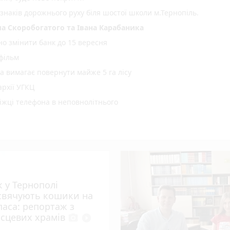
 знаків дорожнього руху біля шостої школи м.Тернопіль.
а Скоробогатого та Івана Карабаника
но змінити банк до 15 вересня
 фільм
а вимагає повернути майже 5 га лісу
рхії УГКЦ
іжці телефона в неповнолітнього
у та кібербезпеки 8 серпня
photo_camera
гах Тернопільщини минулого місяця
ині у червні зріс на 9,7%: де платять найбільше та найменше
ї до зарахування на бакалаврат: як перевірити та що робити д
рекорд
к у Тернополі
родження отримав медаль
свячують кошики на
паса: репортаж з
 з трьома авто поблизу Кам'янок
ісцевих храмів
photo_camera
play_circle_filled
ри