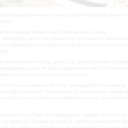
ротягом дії воєнного стану та шести місяців після нього
имуть.
ня Володимир Зеленський підписав
закон
, яким
 забороняє протягом воєнного стану та шести місяців пі
ння підвищувати комунальні тарифи газ, теплопостачан
оду.
м зазначеного періоду ціна на газ для побутових спожив
ревищувати ціни, які були у відносинах між постачальн
ивачами станом на 24 лютого 2022 року.
му постачальники не можуть примушувати споживачів
ати заборгованості. Різницю між встановленим тарифом
ю вартістю постачальнику комунальних послуг компенс
.
альний сезон буде без підвищення тарифів на тепло та 
 споживачів. Президент України підписав надважливі зак
ать як цінову стабільність у сфері теплопостачання, так 