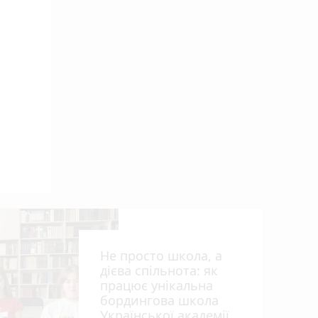
алі
Не просто школа, а
дієва спільнота: як
працює унікальна
бордингова школа
Української академії