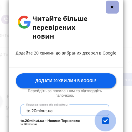
×
Читайте більше
перевірених
нтарі (9)
новин
Додайте 20 хвилин до вибраних джерел в Google
Опублікувати комент
ДОДАТИ 20 ХВИЛИН В GOOGLE
Вадим Калюжний
20 серпня 2022 р.
Микола Завірохін досить першого слова....
Відповісти
Поділитися
reply
share
rem