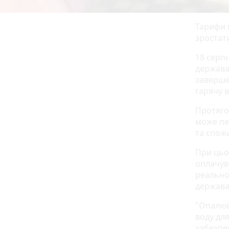
Тарифи п
зростат
18 серп
держава
заверше
гарячу в
Протяго
може пе
та спож
При цьо
оплачув
реально
держава
"Опалюв
воду для
забезпеч