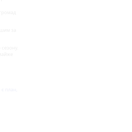
 громад
ішим за
 сезону.
 майже
 є план,