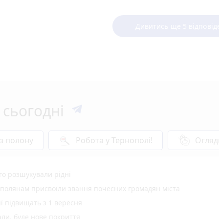
Дивитись ще 5 відповід
 сьогодні
 з полону
Робота у Тернополі!
Огляд
ого розшукували рідні
ополянам присвоїли звання почесних громадян міста
ії підвищать з 1 вересня
али, буде нове покриття