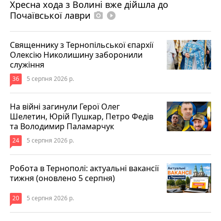
Хресна хода з Волині вже дійшла до
Почаївської лаври
photo_camera
play_circle_filled
Священнику з Тернопільської єпархії
Олексію Николишину заборонили
служіння
36
5 серпня 2026 р.
На війні загинули Герої Олег
Шелетин, Юрій Пушкар, Петро Федів
та Володимир Паламарчук
24
5 серпня 2026 р.
Робота в Тернополі: актуальні вакансії
тижня (оновлено 5 серпня)
20
5 серпня 2026 р.