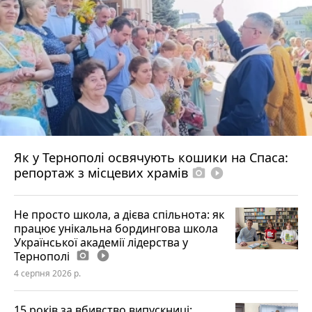
Як у Тернополі освячують кошики на Спаса:
репортаж з місцевих храмів
photo_camera
play_circle_filled
Не просто школа, а дієва спільнота: як
працює унікальна бордингова школа
Української академії лідерства у
Тернополі
photo_camera
play_circle_filled
4 серпня 2026 р.
15 років за вбивство випускниці: