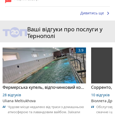
keyboard_arrow_right
Дивитись ще
Ваші відгуки про послуги у
Тернополі
3.9
Фермерська купель, відпочинковий комплекс
Сорренто, п
28 відгуків
10 відгуків
Uliana Meltiukhova
Віоллета Дро
Чудове місце недалеко від траси з домашньою
Обслуговув
атмосферою та лавандовим вайбом. Заїхали
смачне і ш