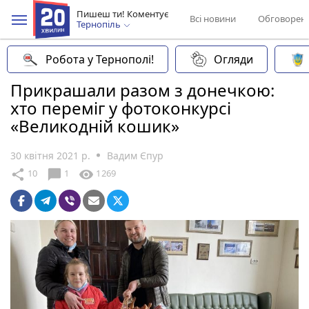
Пишеш ти! Коментує
Всі новини
Обговорен
Тернопіль
Робота у Тернополі!
Огляди
Прикрашали разом з донечкою:
хто переміг у фотоконкурсі
«Великодній кошик»
30 квітня 2021 р.
Вадим Єпур
chat_bubble
share
visibility
10
1
1269