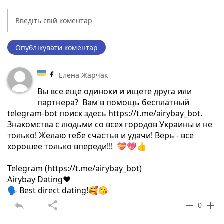
Опублікувати коментар
Елена Жарчак
Вы все еще одиноки и ищете друга или
партнера? Вам в помощь бесплатный
telegram-bot поиск здесь https://t.me/airybay_bot.
Знакомства с людьми со всех городов Украины и не
только! Желаю тебе счастья и удачи! Верь - все
хорошее только впереди!!! 💝💖👍
Telegram (https://t.me/airybay_bot)
Airybay Dating❤️
🗣 Best direct dating!🥰😘
reply
share
remove
add
0