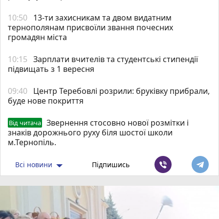
10:50
13-ти захисникам та двом видатним
тернополянам присвоїли звання почесних
громадян міста
10:15
Зарплати вчителів та студентські стипендії
підвищать з 1 вересня
09:40
Центр Теребовлі розрили: бруківку прибрали,
буде нове покриття
Звернення стосовно нової розмітки і
Від читача
знаків дорожнього руху біля шостої школи
м.Тернопіль.
Всі новини
Підпишись