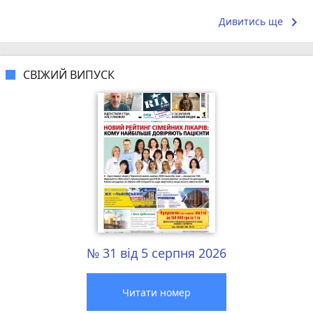
сюди абсолютно випадково, орієнтуючись...
затишна. Хо
keyboard_arrow_right
Дивитись ще
СВІЖИЙ ВИПУСК
№ 31 від 5 серпня 2026
Читати номер