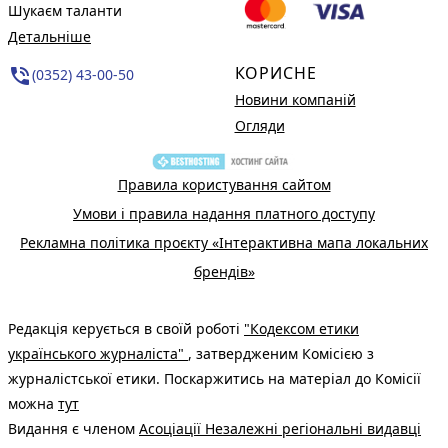
Шукаєм таланти
Детальніше
КОРИСНЕ
phone_in_talk
(0352) 43-00-50
Новини компаній
Огляди
Правила користування сайтом
Умови і правила надання платного доступу
Рекламна політика проєкту «Інтерактивна мапа локальних
брендів»
Редакція керується в своїй роботі
"Кодексом етики
українського журналіста"
, затвердженим Комісією з
журналістської етики. Поскаржитись на матеріал до Комісії
можна
тут
Видання є членом
Асоціації Незалежні регіональні видавці