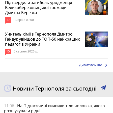
Підтвердили загибель уродженця
Великоберезовицької громади
Дмитра Березка
17
Вчора о 09:00
Учитель хімії з Тернополя Дмитро
Гайдук увійшов до ТОП-50 найкращих
педагогів України
15
5 серпня 2026 р.
keyboard_arrow_right
Дивитись ще
Новини Тернополя за сьогодні
11:06
На Підгаєччині виявили тіло чоловіка, якого
розшукували рідні