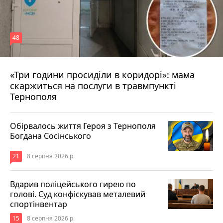
48
«Три години просиділи в коридорі»: мама
8 серпня 2026 р.
скаржиться на послуги в травмпункті
Тернополя
Обірвалось життя Героя з Тернополя
Богдана Сосінського
21
8 серпня 2026 р.
Вдарив поліцейського гирею по
голові. Суд конфіскував металевий
спортінвентар
15
8 серпня 2026 р.