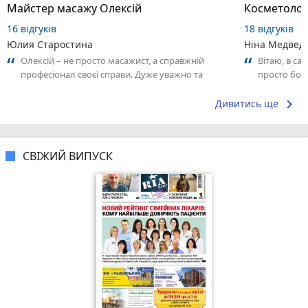
Майстер масажу Олексій
Косметолог
16 відгуків
18 відгуків
Юлия Старостина
Ніна Медвед
Олексій – не просто масажист, а справжній
Вітаю, в са
професіонал своєї справи. Дуже уважно та
просто бомб
відповідально підходить до роботи,
👏.. я тепер
відчувається...
keyboard_arrow_right
Дивитись ще
СВІЖИЙ ВИПУСК