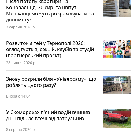
Після потопу квартири на
Коновальця, 20 сирі та цвітуть.
Мешканці можуть розраховувати на
допомогу?
7 серпня 2026 р.
Розвиток дітей у Тернополі 2026:
огляд гуртків, секцій, клубів та студій
(партнерський проєкт)
28 липня 2026 р.
Знову розрили біля «Універсаму»: що
роблять цього разу?
Вчора о 14:04
У Скоморохах п'яний водій вчинив
ДТП під час втечі від патрульних
8 серпня 2026 р.