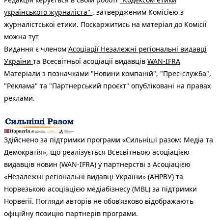
українського журналіста"
, затвердженим Комісією з
журналістської етики. Поскаржитись на матеріал до Комісії
можна
тут
Видання є членом
Асоціації Незалежні регіональні видавці
України
та Всесвітньої асоціації видавців
WAN-IFRA
Матеріали з позначками "Новини компаній", "Прес-служба",
"Реклама" та "Партнерський проєкт" опубліковані на правах
реклами.
Здійснено за підтримки програми «Сильніші разом: Медіа та
Демократія», що реалізується Всесвітньою асоціацією
видавців новин (WAN-IFRA) у партнерстві з Асоціацією
«Незалежні регіональні видавці України» (АНРВУ) та
Норвезькою асоціацією медіабізнесу (MBL) за підтримки
Норвегії. Погляди авторів не обов’язково відображають
офіційну позицію партнерів програми.