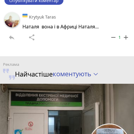
Опублікувати коментар
Krytyuk Taras
Наталя вона і в Африці Наталя...
reply
share
remove
add
1
коментують
Найчастіше