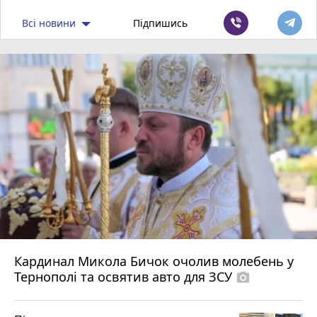
Всі новини
Підпишись
Кардинал Микола Бичок очолив молебень у
Тернополі та освятив авто для ЗСУ
photo_camera