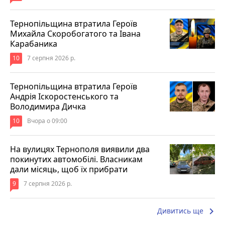
Тернопільщина втратила Героїв
Михайла Скоробогатого та Івана
Карабаника
10
7 серпня 2026 р.
Тернопільщина втратила Героїв
Андрія Іскоростенського та
Володимира Дичка
10
Вчора о 09:00
На вулицях Тернополя виявили два
покинутих автомобілі. Власникам
дали місяць, щоб їх прибрати
9
7 серпня 2026 р.
keyboard_arrow_right
Дивитись ще