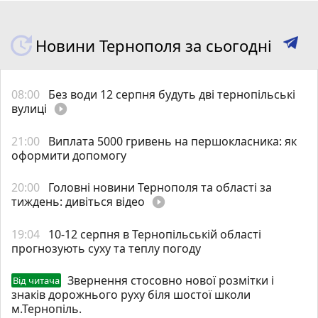
Новини Тернополя за сьогодні
08:00
Без води 12 серпня будуть дві тернопільські
вулиці
play_circle_filled
21:00
Виплата 5000 гривень на першокласника: як
оформити допомогу
20:00
Головні новини Тернополя та області за
тиждень: дивіться відео
play_circle_filled
19:04
10-12 серпня в Тернопільській області
прогнозують суху та теплу погоду
Звернення стосовно нової розмітки і
Від читача
знаків дорожнього руху біля шостої школи
м.Тернопіль.