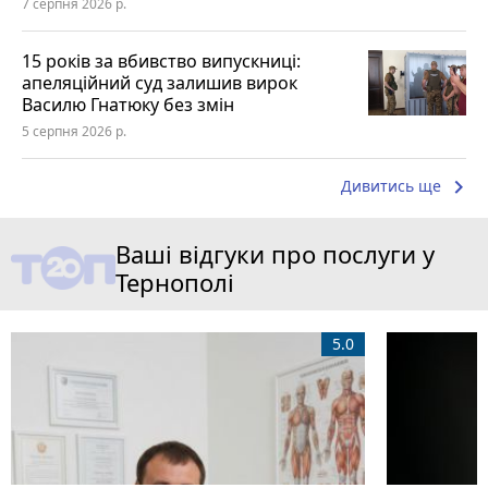
7 серпня 2026 р.
15 років за вбивство випускниці:
апеляційний суд залишив вирок
Василю Гнатюку без змін
5 серпня 2026 р.
keyboard_arrow_right
Дивитись ще
Ваші відгуки про послуги у
Тернополі
5.0