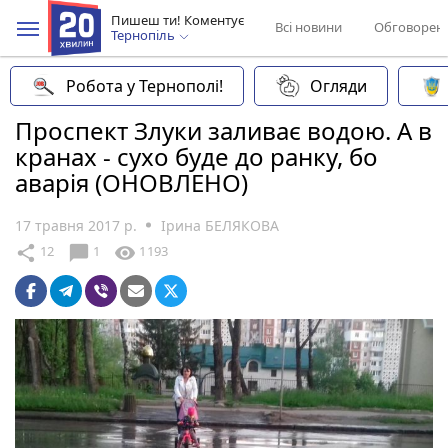
Пишеш ти! Коментує
Всі новини
Обговорен
Тернопіль
Робота у Тернополі!
Огляди
Проспект Злуки заливає водою. А в
кранах - сухо буде до ранку, бо
аварія (ОНОВЛЕНО)
17 травня 2017 р.
Ірина БЕЛЯКОВА
chat_bubble
share
visibility
12
1
1193