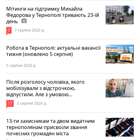
Мітинги на підтримку Михайла
Федорова у Тернополі тривають 23-ій
день
photo_camera
7
7 серпня 2026 р.
Робота в Тернополі: актуальні вакансії
тижня (оновлено 5 серпня)
5 серпня 2026 р.
Після розголосу чоловіка, якого
мобілізували з відстрочкою,
відпустили. Але з умовою…
17
3 серпня 2026 р.
13-ти захисникам та двом видатним
тернополянам присвоїли звання
почесних громадян міста