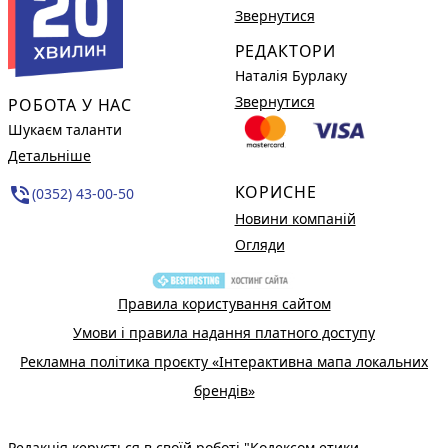
Звернутися
РЕДАКТОРИ
Наталія Бурлаку
Звернутися
РОБОТА У НАС
Шукаєм таланти
Детальніше
КОРИСНЕ
phone_in_talk
(0352) 43-00-50
Новини компаній
Огляди
Правила користування сайтом
Умови і правила надання платного доступу
Рекламна політика проєкту «Інтерактивна мапа локальних
брендів»
Редакція керується в своїй роботі
"Кодексом етики