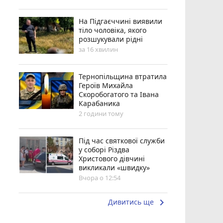
На Підгаєччині виявили
тіло чоловіка, якого
розшукували рідні
за 16 хвилин
Тернопільщина втратила
Героїв Михайла
Скоробогатого та Івана
Карабаника
2 години тому
Під час святкової служби
у соборі Різдва
Христового дівчині
викликали «швидку»
Вчора о 12:54
keyboard_arrow_right
Дивитись ще