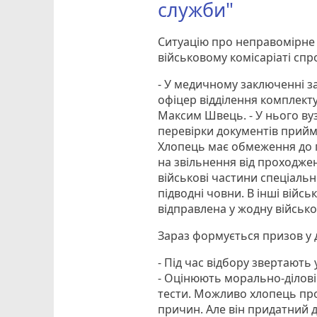
служби"
Ситуацію про неправомірне
військовому комісаріаті спр
- У медичному заключенні за
офіцер відділення комплект
Максим Швець. - У нього ву
перевірки документів прийм
Хлопець має обмеження до п
на звільнення від проходжен
військові частини спеціаль
підводні човни. В інші війс
відправлена у жодну військо
Зараз формується призов у
- Під час відбору звертають 
- Оцінюють морально-ділові
тести. Можливо хлопець прос
причин. Але він придатний д