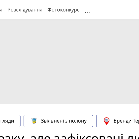
...
я
Розслідування
Фотоконкурс
гляди
Звільнені з полону
Бренди Те
мозку, але зафіксовані 