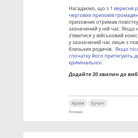
Нагадаємо, що
з 1 вересня
чергових призовів громадян 
призовник отримав повістку,
зазначений у ній час. Якщо
з’явитися у військовий коміс
у зазначений час лише з по
близьких родичів.
Якщо піс
спочатку його притягують до
кримінальної
.
Додайте 20 хвилин до ви
Армія
Бучач