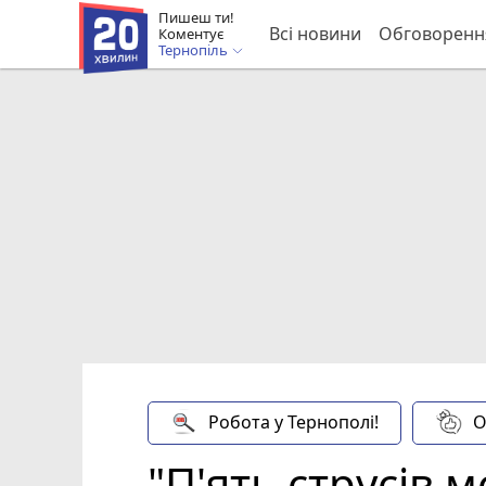
Пишеш ти!
Всі новини
Обговоренн
Коментує
Тернопіль
Робота у Тернополі!
О
"П'ять струсів 