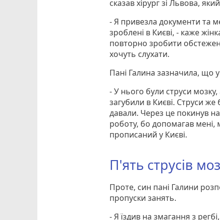
сказав хірург зі Львова, як
- Я привезла документи та м
зроблені в Києві, - каже жін
повторно зробити обстеження
хочуть слухати.
Пані Галина зазначила, що у
- У нього були струси мозку, 
загубили в Києві. Струси же 
давали. Через це покинув на
роботу, бо допомагав мені, 
прописаний у Києві.
П'ять струсів мо
Проте, син пані Галини розп
пропуски занять.
- Я їздив на змагання з регб