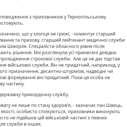
 поводження з призовником у Тернопільському
остовують.
значено, що у хлопця не грижі, - коментує старший
ування та призову, старший лейтенант медичної служби
зли Шморля. Спеціалісти обласного рівня після
ають рішення. Ми розглянули усі принесені довідки.
роходження строкової служби. Але це не дає підстав
ня військової служби. Він не придатний, наприклад, у
ного призначення, десантно-штурмові, надводні чи
ькові формування він придатний. Поки ця особа не
ву частину.
 державну прикордонну службу.
увагу не лише по стану здоров’я, - зазначає пан Швець.
 якості, особисто спілкуються, призовники виконують
то не підійшов цій військовій частині з певних
ля служби в інших.