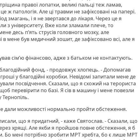
е, тріщина правої лопатки, великі пальці теж ламав,
 це ж патологія. Але ці травми не зафіксовані на папері.
од змагань, і я не звертався до лікаря. Через це я
ли з університету. Вже коли зламали плече, то
мене десь п’ять струсів головного мозку, але
і в мене був медичний зошит, де зафіксовано всі, але я
вав сім’ю фінансово, адже з батьком не контактують.
 благодійний фонд, - продовжує хлопець. - Допомагав
 гроші у благодійні коробки. Невідомі запитали мене де
рували посвідчення. Сказали, що я схожий на терориста
щоб перевірити по базі. Я сів в машину і мене повезли
у Тернопіль.
не дали можливості нормально пройти обстеження.
написали, що я придатний, - каже Святослав. - Сказали, що
ерез хрящі. Але якби я пройшов повне обстеження, я б
и. Бо мені потрібно зробити МРТ хребта, бо є лише МРТ