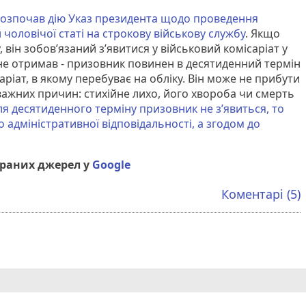
 розпочав дію Указ президента щодо проведення
чоловічої статі на строкову військову службу
. Якщо
 він зобов’язаний з’явитися у військовий комісаріат у
 не отримав - призовник повинен в десятиденний термін
аріат, в якому перебуває на обліку. Він може не прибути
важних причин: стихійне лихо, його хвороба чи смерть
ля десятиденного терміну призовник не з’явиться, то
 адміністративної відповідальності, а згодом до
браних джерел у
Google
Коментарі (5)