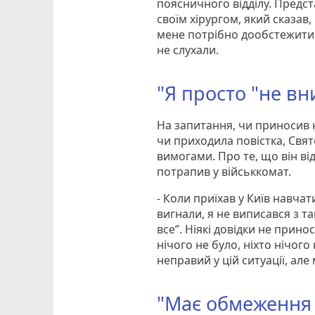
поясничного відділу. Предст
своїм хірургом, який сказав
мене потрібно дообстежити. 
не слухали.
"Я просто "не вни
На запитання, чи приносив ю
чи приходила повістка, Свя
вимогами. Про те, що він від
потрапив у військкомат.
- Коли приїхав у Київ навчат
вигнали, я не виписався з т
все”. Ніякі довідки не прино
нічого не було, ніхто нічого
неправий у цій ситуації, ал
"Має обмеження 