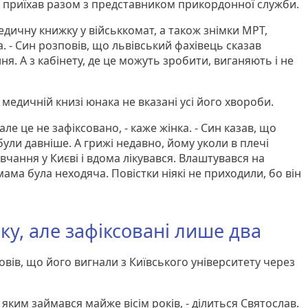
ий приїхав разом з представником прикордонної служби.
едичну книжку у військкомат, а також знімки МРТ,
ка. - Син розповів, що львівський фахівець сказав
. А з кабінету, де це можуть зробити, виганяють і не
 медичній книзі юнака не вказані усі його хвороби.
але це не зафіксовано, - каже жінка. - Син казав, що
були давніше. А грижі недавно, йому уколи в плечі
вчання у Києві і вдома лікувався. Влаштувався на
мама була неходяча. Повістки ніякі не приходили, бо він
зку, але зафіксовані лише два
овів, що його вигнали з Київського університету через
і, яким займався майже вісім років, - ділиться Святослав.