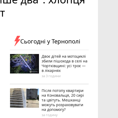
т
Сьогодні у Тернополі
Двоє дітей на мотоциклі
збили пішохода в селі на
Чортківщині: усі троє —
в лікарнях
за 3 години
Після потопу квартири
на Коновальця, 20 сирі
та цвітуть. Мешканці
можуть розраховувати
на допомогу?
за годину