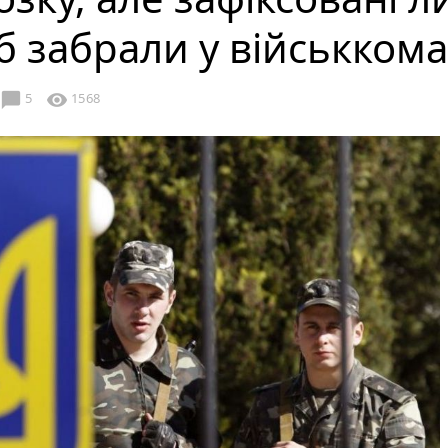
б забрали у військкома
chat_bubble
visibility
5
1568