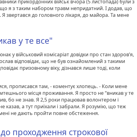
авники прикордонних військ вчора (5 листопада) були з
, що я з таким набором травм непридатний. І додав, що
Я звертався до головного лікаря, до майора. Та мене
кав у те все"
нак у військовий комісаріат довідки про стан здоров’я,
тослав відповідає, що не був ознайомлений з такими
повідає призовному віку, дізнався лише тоді, коли
ися, прописався там, - коментує хлопець. - Коли мене
амтешнього місця проживання. Я просто не “вникав у те
сив, бо не знав. Я 2,5 роки працював волонтером і
 не казав, а тут приїхали і забрали. Я розумію, що теж
е мені не дають пройти повне обстеження.
до проходження строкової