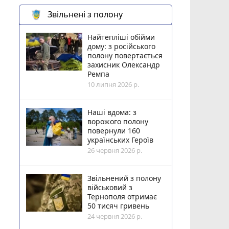
Звільнені з полону
Найтепліші обійми
дому: з російського
полону повертається
захисник Олександр
Ремпа
10 липня 2026 р.
Наші вдома: з
ворожого полону
повернули 160
українських Героїв
26 червня 2026 р.
Звільнений з полону
військовий з
Тернополя отримає
50 тисяч гривень
24 червня 2026 р.