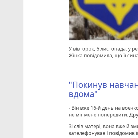
У вівторок, 6 листопада, у 
Жінка повідомила, що її син
"Покинув навчанн
вдома"
- Він вже 16-й день на воєнко
не міг мене попередити. Др
Зі слів матері, вона вже й 
зателефонував і повідомив ї