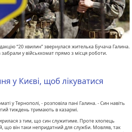
редакцію “20 хвилин” звернулася жителька Бучача Галина.
а забрали у військкомат прямо з місця роботи.
я у Києві, щоб лікуватися
маті у Тернополі, - розповіла пані Галина. - Син навіть
угий тиждень тримають в казармі.
змирилася з тим, що син служитиме. Проте хлопець
й, що він таки непридатний для служби. Мовляв, так