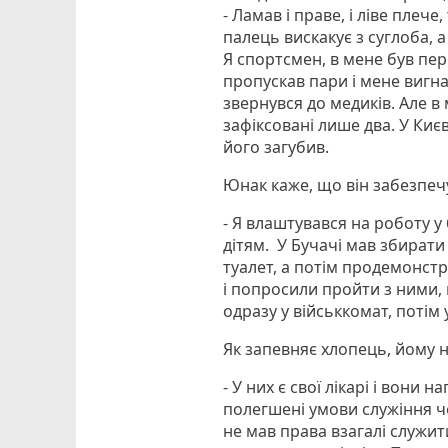
- Ламав і праве, і ліве плеч
палець вискакує з суглоба, а
Я спортсмен, в мене був пері
пропускав пари і мене вигна
звернувся до медиків. Але в 
зафіксовані лише два. У Києв
його загубив.
Юнак каже, що він забезпечу
- Я влаштувався на роботу у
дітям. У Бучачі мав збирати
туалет, а потім продемонст
і попросили пройти з ними, 
одразу у військкомат, потім 
Як запевняє хлопець, йому 
- У них є свої лікарі і вони 
полегшені умови служіння ч
не мав права взагалі служит