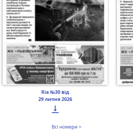
Ria №30 від
29 липня 2026

Всі номери >