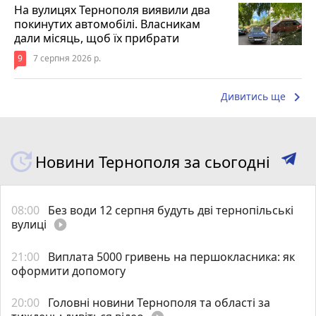
На вулицях Тернополя виявили два
покинутих автомобілі. Власникам
дали місяць, щоб їх прибрати
9
7 серпня 2026 р.
keyboard_arrow_right
Дивитись ще
Новини Тернополя за сьогодні
08:00
Без води 12 серпня будуть дві тернопільські
вулиці
play_circle_filled
21:00
Виплата 5000 гривень на першокласника: як
оформити допомогу
20:00
Головні новини Тернополя та області за