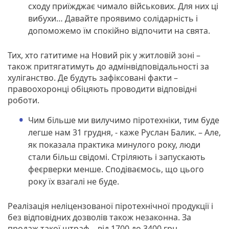
сходу приїжджає чимало військових. Для них ці
вибухи… Давайте проявимо солідарність і
допоможемо їм спокійно відпочити на свята.
Тих, хто гатитиме на Новий рік у житловій зоні –
також притягатимуть до адмінвідповідальності за
хуліганство. Де будуть зафіксовані факти –
правоохоронці обіцяють проводити відповідні
роботи.
Чим більше ми вилучимо піротехніки, тим буде
легше нам 31 грудня, - каже Руслан Балик. – Але,
як показала практика минулого року, люди
стали більш свідомі. Стріляють і запускають
феєрверки менше. Сподіваємось, що цього
року їх взагалі не буде.
Реалізація неліцензованої піротехнічної продукції і
без відповідних дозволів також незаконна. За
продаж такої штраф – від 1700 до 3400 грн.