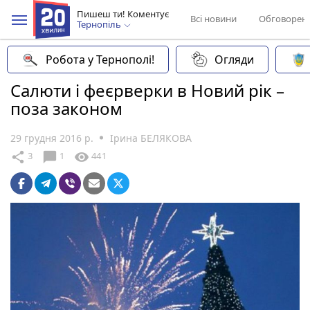
Пишеш ти! Коментує
Всі новини
Обговорен
Тернопіль
Робота у Тернополі!
Огляди
Салюти і феєрверки в Новий рік –
поза законом
29 грудня 2016 р.
Ірина БЕЛЯКОВА
chat_bubble
share
visibility
3
1
441