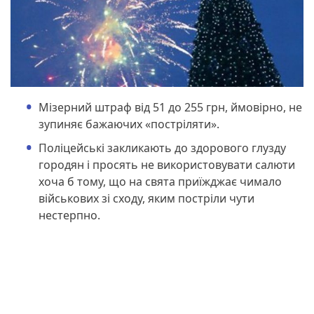
Мізерний штраф від 51 до 255 грн, ймовірно, не
зупиняє бажаючих «постріляти».
Поліцейські закликають до здорового глузду
городян і просять не використовувати салюти
хоча б тому, що на свята приїжджає чимало
військових зі сходу, яким постріли чути
нестерпно.