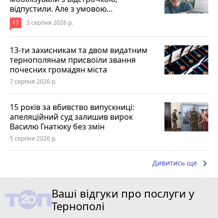
відпустили. Але з умовою…
17
3 серпня 2026 р.
13-ти захисникам та двом видатним
тернополянам присвоїли звання
почесних громадян міста
7 серпня 2026 р.
15 років за вбивство випускниці:
апеляційний суд залишив вирок
Василю Гнатюку без змін
5 серпня 2026 р.
keyboard_arrow_right
Дивитись ще
Ваші відгуки про послуги у
Тернополі