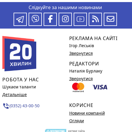
Слідкуйте за нашими новинами
РЕКЛАМА НА САЙТІ
Ігор Леськів
Звернутися
РЕДАКТОРИ
Наталія Бурлаку
Звернутися
РОБОТА У НАС
Шукаєм таланти
Детальніше
КОРИСНЕ
phone_in_talk
(0352) 43-00-50
Новини компаній
Огляди