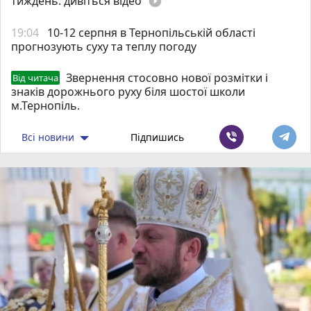
тиждень: дивіться відео
play_circle_filled
19:04
10-12 серпня в Тернопільській області
прогнозують суху та теплу погоду
Звернення стосовно нової розмітки і
Від читача
знаків дорожнього руху біля шостої школи
м.Тернопіль.
Всі новини
Підпишись