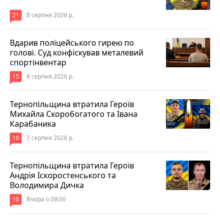
21
8 серпня 2026 р.
Вдарив поліцейського гирею по
голові. Суд конфіскував металевий
спортінвентар
15
8 серпня 2026 р.
Тернопільщина втратила Героїв
Михайла Скоробогатого та Івана
Карабаника
10
7 серпня 2026 р.
Тернопільщина втратила Героїв
Андрія Іскоростенського та
Володимира Дичка
10
Вчора о 09:00