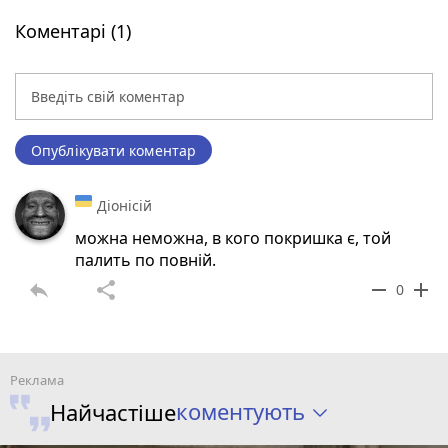
Коментарі (1)
Опублікувати коментар
Діонісій
можна неможна, в кого покришка є, той
палить по повній.
reply
share
remove
add
0
коментують
Найчастіше