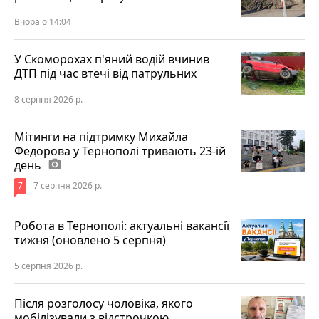
Вчора о 14:04
У Скоморохах п'яний водій вчинив
ДТП під час втечі від патрульних
8 серпня 2026 р.
Мітинги на підтримку Михайла
Федорова у Тернополі тривають 23-ій
день
photo_camera
7
7 серпня 2026 р.
Робота в Тернополі: актуальні вакансії
тижня (оновлено 5 серпня)
5 серпня 2026 р.
Після розголосу чоловіка, якого
мобілізували з відстрочкою,