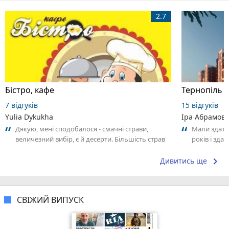
2.7
Бістро, кафе
Тернопіль 
7 відгуків
15 відгуків
Yulia Dykukha
Іра Абрамов
Дякую, мені сподобалося - смачні страви,
Мали здати
величезний вибір, є й десерти. Більшість страв
років і зда
на вагу, тому можна прикинути рахунок....
переносять з
keyboard_arrow_right
Дивитись ще
СВІЖИЙ ВИПУСК