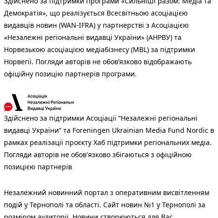
Здійснено за підтримки програми «Сильніші разом: Медіа та
Демократія», що реалізується Всесвітньою асоціацією
видавців новин (WAN-IFRA) у партнерстві з Асоціацією
«Незалежні регіональні видавці України» (АНРВУ) та
Норвезькою асоціацією медіабізнесу (MBL) за підтримки
Норвегії. Погляди авторів не обов’язково відображають
офіційну позицію партнерів програми.
Здійснено за підтримки Асоціації “Незалежні регіональні
видавці України” та Foreningen Ukrainian Media Fund Nordic в
рамках реалізації проєкту Хаб підтримки регіональних медіа.
Погляди авторів не обов'язково збігаються з офіційною
позицією партнерів
Незалежний новинний портал з оперативним висвітленням
подій у Тернополі та області. Сайт новин №1 у Тернополі за
розміром аудиторії. Новини створюються для Вас