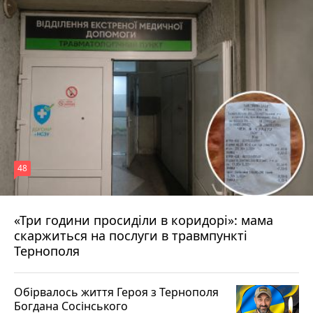
48
«Три години просиділи в коридорі»: мама
8 серпня 2026 р.
скаржиться на послуги в травмпункті
Тернополя
Обірвалось життя Героя з Тернополя
Богдана Сосінського