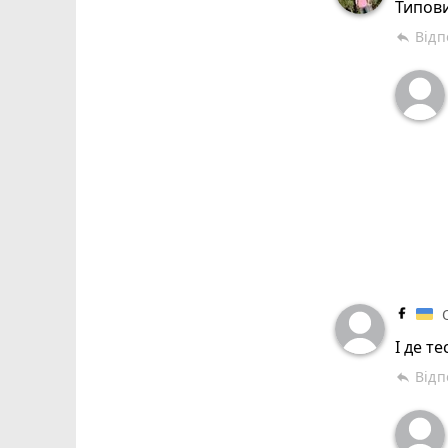
Типови
Відп
reply
І де те
Відп
reply