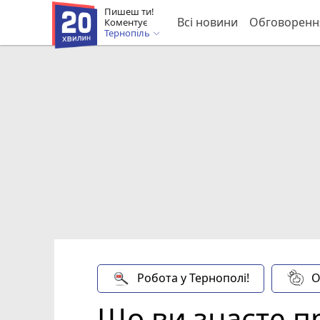
Пишеш ти!
Всі новини
Обговоренн
Коментує
Тернопіль
Робота у Тернополі!
О
Що ви знаєте пр