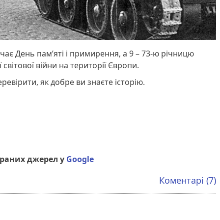
ачає День пам’яті і примирення, а 9 – 73-ю річницю
 світової війни на території Європи.
ревірити, як добре ви знаєте історію.
браних джерел у
Google
Коментарі (7)