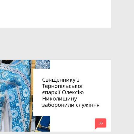
Священнику з
Тернопільської
єпархії Олексію
Николишину
заборонили служіння
mode_comment
36