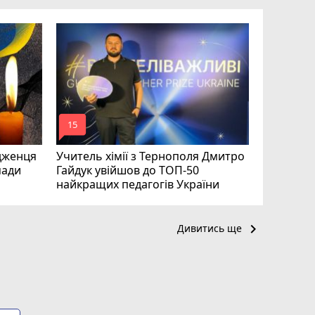
На війні 
Шелетин,
Федів та
mode_comment
mode_comment
15
24
дженця
Учитель хімії з Тернополя Дмитро
мади
Гайдук увійшов до ТОП-50
найкращих педагогів України
keyboard_arrow_right
Дивитись ще