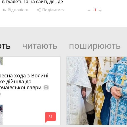
в туалеті. Та на сайті, де , де
Відповісти
Поділитися
-1
reply
share
remove
add
ють
читають
поширюють
ресна хода з Волині
же дійшла до
очаївської лаври
photo_camera
lled
mode_comment
81