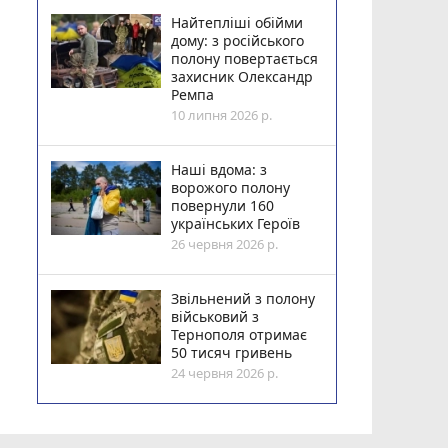
Найтепліші обійми
дому: з російського
полону повертається
захисник Олександр
Ремпа
10 липня 2026 р.
Наші вдома: з
ворожого полону
повернули 160
українських Героїв
26 червня 2026 р.
Звільнений з полону
військовий з
Тернополя отримає
50 тисяч гривень
24 червня 2026 р.