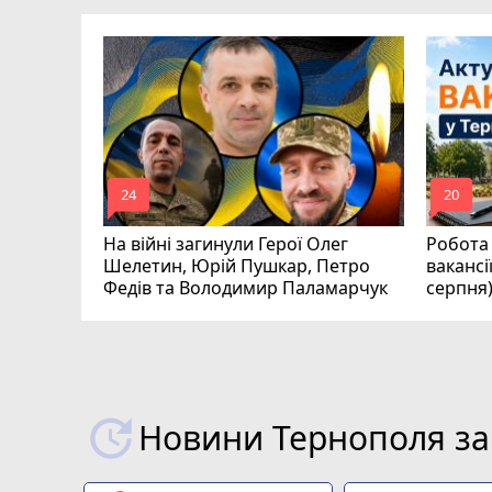
ля Дмитро
0
аїни
mode_comment
mode_comment
24
20
На війні загинули Герої Олег
Робота 
Шелетин, Юрій Пушкар, Петро
вакансі
Федів та Володимир Паламарчук
серпня
Новини Тернополя за