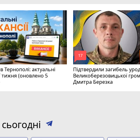
mode_comment
17
в Тернополі: актуальні
Підтвердили загибель уро
ї тижня (оновлено 5
Великоберезовицької гро
)
Дмитра Березка
 сьогодні