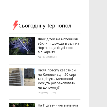
Сьогодні у Тернополі
Двоє дітей на мотоциклі
збили пішохода в селі на
Чортківщині: усі троє —
в лікарнях
за 36 хвилин
Після потопу квартири
на Коновальця, 20 сирі
та цвітуть. Мешканці
можуть розраховувати
на допомогу?
годину тому
На Підгаєччині виявили