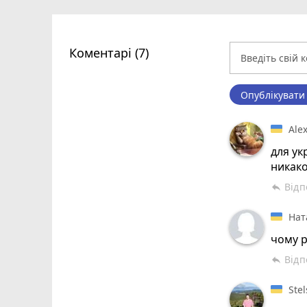
Коментарі (7)
Опублікувати
Ale
для ук
никак
Відп
reply
Нат
чому р
Відп
reply
Stel