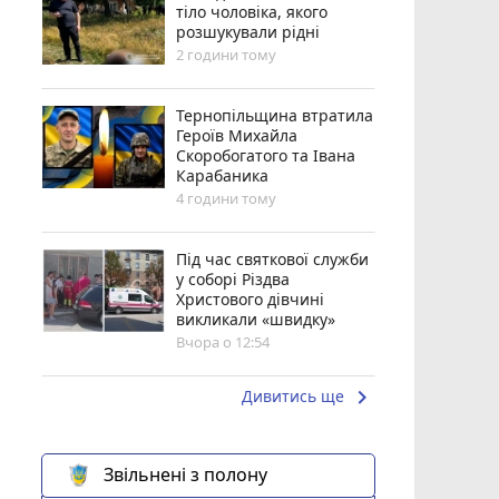
тіло чоловіка, якого
розшукували рідні
2 години тому
Тернопільщина втратила
Героїв Михайла
Скоробогатого та Івана
Карабаника
4 години тому
Під час святкової служби
у соборі Різдва
Христового дівчині
викликали «швидку»
Вчора о 12:54
keyboard_arrow_right
Дивитись ще
Звільнені з полону