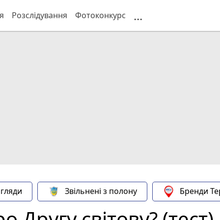
...
я
Розслідування
Фотоконкурс
гляди
Звільнені з полону
Бренди Те
о Другу світову? (тест)