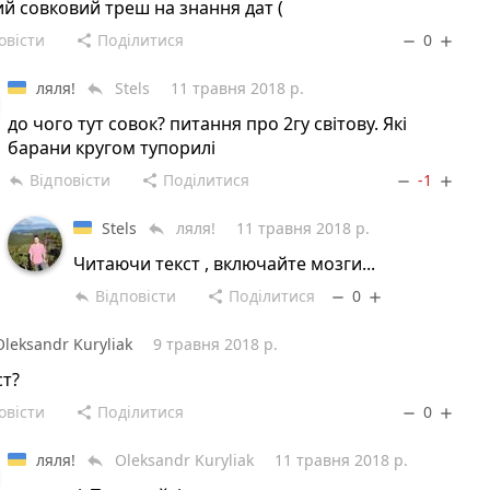
й совковий треш на знання дат (
овісти
Поділитися
0
share
remove
add
ляля!
Stels
11 травня 2018 р.
reply
до чого тут совок? питання про 2гу світову. Які
барани кругом тупорилі
Відповісти
Поділитися
-1
reply
share
remove
add
Stels
ляля!
11 травня 2018 р.
reply
Читаючи текст , включайте мозги...
Відповісти
Поділитися
0
reply
share
remove
add
Oleksandr Kuryliak
9 травня 2018 р.
ст?
овісти
Поділитися
0
share
remove
add
ляля!
Oleksandr Kuryliak
11 травня 2018 р.
reply