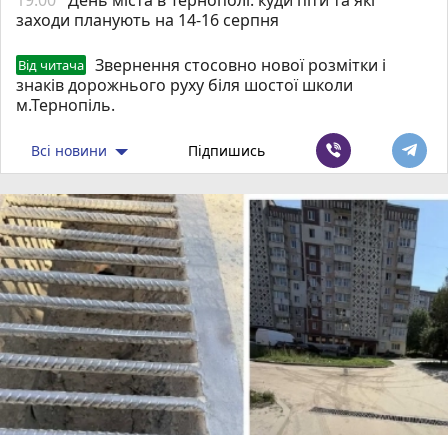
заходи планують на 14-16 серпня
Звернення стосовно нової розмітки і
Від читача
знаків дорожнього руху біля шостої школи
м.Тернопіль.
Всі новини
Підпишись