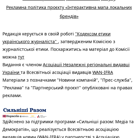
Рекламна політика проєкту «Інтерактивна мапа локальних
брендів»
Редакція керується в своїй роботі
"Кодексом етики
українського журналіста"
, затвердженим Комісією з
журналістської етики. Поскаржитись на матеріал до Комісії
можна
тут
Видання є членом
Асоціації Незалежні регіональні видавці
України
та Всесвітньої асоціації видавців
WAN-IFRA
Матеріали з позначками "Новини компаній", "Прес-служба",
"Реклама" та "Партнерський проєкт" опубліковані на правах
реклами.
Здійснено за підтримки програми «Сильніші разом: Медіа та
Демократія», що реалізується Всесвітньою асоціацією
видавців новин (WAN-IFRA) у партнерстві з Асоціацією