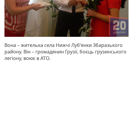
Вона – жителька села Нижчі Луб’янки Збаразького
району. Він – громадянин Грузії, боєць грузинського
легіону, воює в АТО.