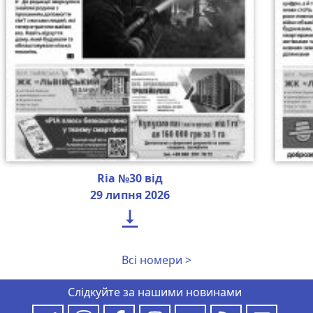
Ria №30 від
29 липня 2026

Всі номери >
Слідкуйте за нашими новинами