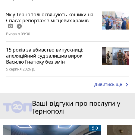
Як у Тернополі освячують кошики на
Спаса: репортаж з місцевих храмів
photo_camera
play_circle_filled
Вчора о 09:30
15 років за вбивство випускниці:
апеляційний суд залишив вирок
Василю Гнатюку без змін
5 серпня 2026 р.
keyboard_arrow_right
Дивитись ще
Ваші відгуки про послуги у
Тернополі
5.0