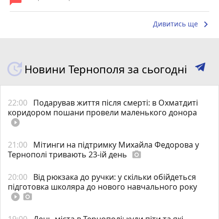
keyboard_arrow_right
Дивитись ще
Новини Тернополя за сьогодні
22:00
Подарував життя після смерті: в Охматдиті
коридором пошани провели маленького донора
play_circle_filled
21:00
Мітинги на підтримку Михайла Федорова у
Тернополі тривають 23-ій день
photo_camera
20:00
Від рюкзака до ручки: у скільки обійдеться
підготовка школяра до нового навчального року
play_circle_filled
photo_camera
19:00
День міста в Тернополі: куди піти та які