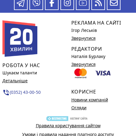
РЕКЛАМА НА САЙТІ
Ігор Леськів
Звернутися
РЕДАКТОРИ
Наталія Бурлаку
Звернутися
РОБОТА У НАС
Шукаєм таланти
Детальніше
КОРИСНЕ
phone_in_talk
(0352) 43-00-50
Новини компаній
Огляди
Правила користування сайтом
Умови і правила надання платного доступу