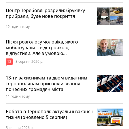
Центр Теребовлі розрили: бруківку
прибрали, буде нове покриття
12 годин тому
Після розголосу чоловіка, якого
мобілізували з відстрочкою,
відпустили. Але з умовою…
13
3 серпня 2026 р.
13-ти захисникам та двом видатним
тернополянам присвоїли звання
почесних громадян міста
11 годин тому
Робота в Тернополі: актуальні вакансії
тижня (оновлено 5 серпня)
5 серпня 2026 р.