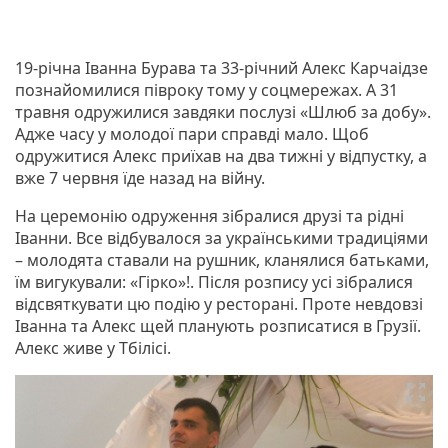
19-річна Іванна Бурава та 33-річний Алекс Карчаідзе
познайомилися півроку тому у соцмережах. А 31
травня одружилися завдяки послузі «Шлюб за добу».
Адже часу у молодої пари справді мало. Щоб
одружитися Алекс приїхав на два тижні у відпустку, а
вже 7 червня їде назад на війну.
На церемонію одруження зібралися друзі та рідні
Іванни. Все відбувалося за українськими традиціями
– молодята ставали на рушник, кланялися батьками,
їм вигукували: «Гірко»!. Після розпису усі зібралися
відсвяткувати цю подію у ресторані. Проте невдовзі
Іванна та Алекс щей планують розписатися в Грузії.
Алекс живе у Тбілісі.
