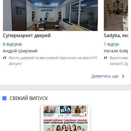
Супермаркет дверей
Sadyba, еко
8 відгуків
1 відгук
Андрій Широкий
Наталя Бобр
Якість дверей та ввічливий персонал на висоті!!!
Відпочивала
Дякую!
захваті! Ду
дровах та ч
бджолина..
keyboard_arrow_right
Дивитись ще
СВІЖИЙ ВИПУСК