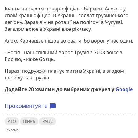
Іванна за фахом повар-офіціант-бармен, Алекс – у
своїй країні офіцер. В Україні - солдат грузинського
легіону. Зараз він на ротації на полігоні в Чугуєві.
Загалом воює в Україні вже рік часу.
Алекс Карчаідзе пішов воювати, бо ворог у нас один.
- Росія - наш спільний ворог. Грузія з 2008 воює з
Росією, - каже боєць.
Наразі подружжя планує жити в Україні, а згодом
переїдуть в Грузію.
Додайте 20 хвилин до вибраних джерел у
Google
Прокоментуйте
chat_bubble
АТО
Війна
РАЦС