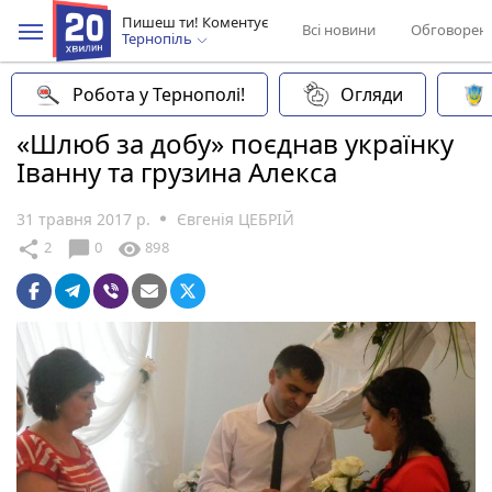
Пишеш ти! Коментує
Всі новини
Обговорен
Тернопіль
Робота у Тернополі!
Огляди
«Шлюб за добу» поєднав українку
Іванну та грузина Алекса
31 травня 2017 р.
Євгенія ЦЕБРІЙ
chat_bubble
share
visibility
2
0
898