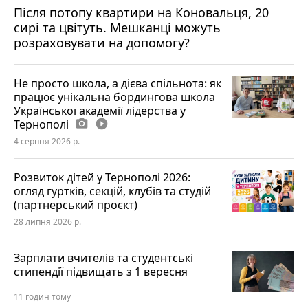
Після потопу квартири на Коновальця, 20
сирі та цвітуть. Мешканці можуть
розраховувати на допомогу?
Не просто школа, а дієва спільнота: як
працює унікальна бордингова школа
Української академії лідерства у
Тернополі
photo_camera
play_circle_filled
4 серпня 2026 р.
Розвиток дітей у Тернополі 2026:
огляд гуртків, секцій, клубів та студій
(партнерський проєкт)
28 липня 2026 р.
Зарплати вчителів та студентські
стипендії підвищать з 1 вересня
11 годин тому