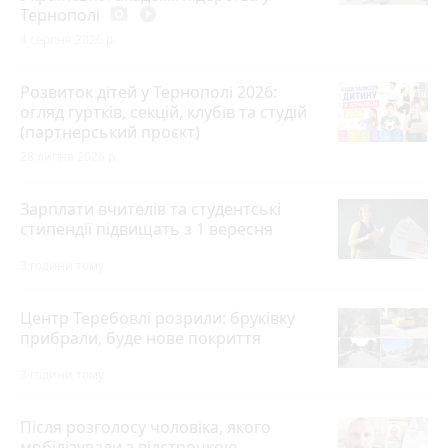
Тернополі
photo_camera
play_circle_filled
4 серпня 2026 р.
Розвиток дітей у Тернополі 2026:
огляд гуртків, секцій, клубів та студій
(партнерський проєкт)
28 липня 2026 р.
Зарплати вчителів та студентські
стипендії підвищать з 1 вересня
3 години тому
Центр Теребовлі розрили: бруківку
прибрали, буде нове покриття
3 години тому
Після розголосу чоловіка, якого
мобілізували з відстрочкою,