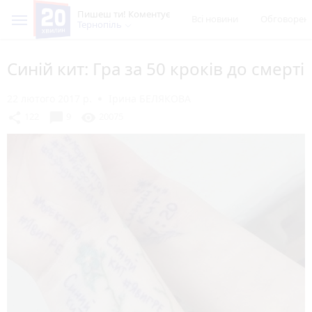
Пишеш ти! Коментує
Всі новини
Обговорен
Тернопіль
Синій кит: Гра за 50 кроків до смерті
22 лютого 2017 р.
Ірина БЕЛЯКОВА
chat_bubble
share
visibility
122
9
20075