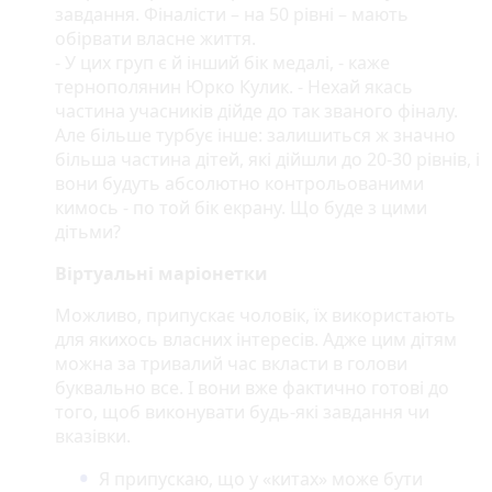
завдання. Фіналісти – на 50 рівні – мають
обірвати власне життя.
- У цих груп є й інший бік медалі, - каже
тернополянин Юрко Кулик. - Нехай якась
частина учасників дійде до так званого фіналу.
Але більше турбує інше: залишиться ж значно
більша частина дітей, які дійшли до 20-30 рівнів, і
вони будуть абсолютно контрольованими
кимось - по той бік екрану. Що буде з цими
дітьми?
Віртуальні маріонетки
Можливо, припускає чоловік, їх використають
для якихось власних інтересів. Адже цим дітям
можна за тривалий час вкласти в голови
буквально все. І вони вже фактично готові до
того, щоб виконувати будь-які завдання чи
вказівки.
Я припускаю, що у «китах» може бути