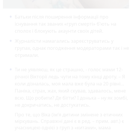
Батьки після поширення інформації про
існування так званих «груп смерті» б’ють на
сполох і блокують акаунти своїх дітей.
Журналісти намагались зареєструватись у
групах, однак погодження модераторами так і не
отримали.
Ти не уявляєш, як це страшно, - голос мами 12-
річної Вікторії ледь чути на тому кінці дроту. – Я
коли дізналась, моя мала вже була на 20 рівні…
Паніка, страх, жах, який скував, здавалось, мене
всю. Що робити? Де бігти? І донька – ну як зомбі,
не докричатись, не достукатись.
Про те, що Віка (ім’я дитини змінене з етичних
міркувань. Справжні дані є в ред. – прим. авт.) є
учасницею однієї з груп з «китами», мама