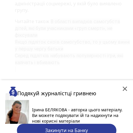
адміністрації соцмережі, у якій було виявлено
групу.
Читайте також
В області випадків самогубств
дітей, які були учасниками «груп смерті», не
фіксували
Якщо підліток скоїв самогубство, то у цьому винні
у першу чергу батьки
Серед підлітків набувають популярності ігри, які
калічать і вбивають
×
Подякуй журналістці гривнею
Ірина БЕЛЯКОВА - авторка цього матеріалу.
Ви можете подякувати їй та надихнути на
нові корисні матеріали
Закинути на Банку