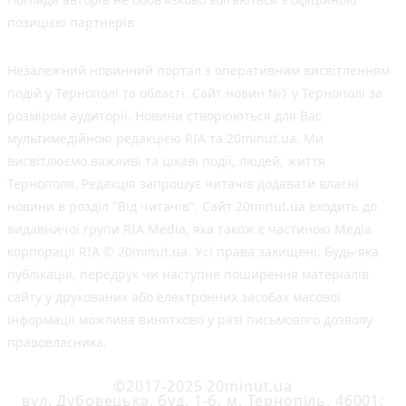
позицією партнерів
Незалежний новинний портал з оперативним висвітленням
подій у Тернополі та області. Сайт новин №1 у Тернополі за
розміром аудиторії. Новини створюються для Вас
мультимедійною редакцією RIA та 20minut.ua. Ми
висвітлюємо важливі та цікаві події, людей, життя
Тернополя. Редакція запрошує читачів додавати власні
новини в розділ "Від читачів". Сайт 20minut.ua входить до
видавничої групи RIA Media, яка також є частиною Медіа
корпорації RIA © 20minut.ua. Усі права захищені. Будь-яка
публiкацiя, передрук чи наступне поширення матеріалів
сайту у друкованих або електронних засобах масової
інформації можлива винятково у разі письмового дозволу
правовласника.
©2017-2025 20minut.ua
вул. Дубовецька, буд. 1-б, м. Тернопіль, 46001;