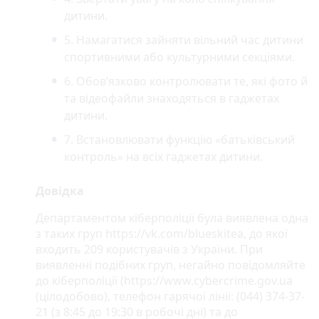
дитини.
5. Намагатися зайняти вільний час дитини
спортивними або культурними секціями.
6. Обов’язково контролювати те, які фото й
та відеофайли знаходяться в гаджетах
дитини.
7. Встановлювати функцію «батьківський
контроль» на всіх гаджетах дитини.
Довідка
Департаментом кіберполіції була виявлена одна
з таких груп https://vk.com/blueskitea, до якої
входить 209 користувачів з України. При
виявленні подібних груп, негайно повідомляйте
до кіберполіції (https://www.cybercrime.gov.ua
(цілодобово), телефон гарячої лінії: (044) 374-37-
21 (з 8:45 до 19:30 в робочі дні) та до