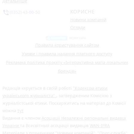
Детальніше
КОРИСНЕ
phone_in_talk
(0352) 43-00-50
Новини компаній
Огляди
Правила користування сайтом
Умови і правила надання платного доступу
Рекламна політика проєкту «Інтерактивна мапа локальних
брендів»
Редакція керується в своїй роботі
"Кодексом етики
українського журналіста"
, затвердженим Комісією з
журналістської етики. Поскаржитись на матеріал до Комісії
можна
тут
Видання є членом
Асоціації Незалежні регіональні видавці
України
та Всесвітньої асоціації видавців
WAN-IFRA
Матеріали з позначками "Новини компаній", "Прес-служба",