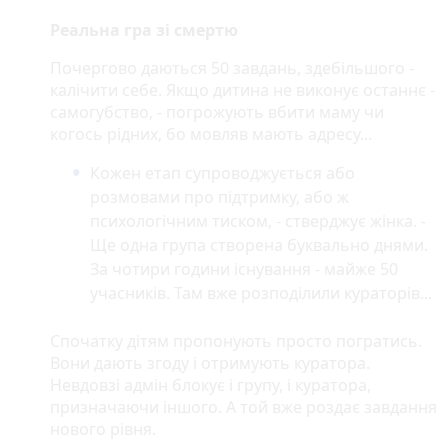
Реальна гра зі смертю
Почергово даються 50 завдань, здебільшого -
калічити себе. Якщо дитина не виконує останнє -
самогубство, - погрожують вбити маму чи
когось рідних, бо мовляв мають адресу...
Кожен етап супроводжується або
розмовами про підтримку, або ж
психологічним тиском, - стверджує жінка. -
Ще одна група створена буквально днями.
За чотири години існування - майже 50
учасників. Там вже розподілили кураторів...
Спочатку дітям пропонують просто погратись.
Вони дають згоду і отримують куратора.
Невдовзі адмін блокує і групу, і куратора,
призначаючи іншого. А той вже роздає завдання
нового рівня.