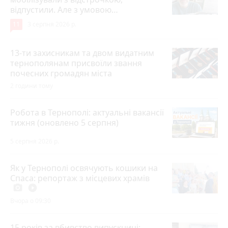
відпустили. Але з умовою…
11
3 серпня 2026 р.
13-ти захисникам та двом видатним
тернополянам присвоїли звання
почесних громадян міста
2 години тому
Робота в Тернополі: актуальні вакансії
тижня (оновлено 5 серпня)
5 серпня 2026 р.
Як у Тернополі освячують кошики на
Спаса: репортаж з місцевих храмів
photo_camera
play_circle_filled
Вчора о 09:30
15 років за вбивство випускниці: