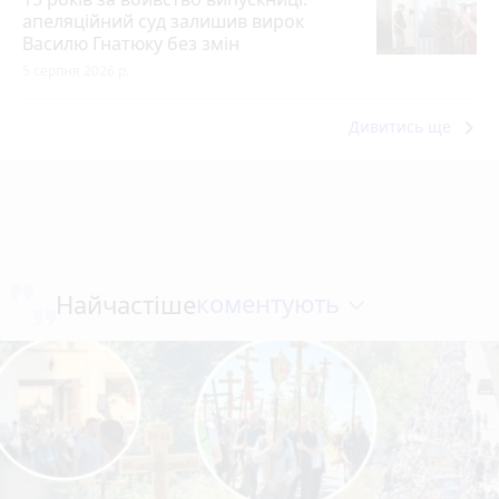
апеляційний суд залишив вирок
Василю Гнатюку без змін
5 серпня 2026 р.
keyboard_arrow_right
Дивитись ще
коментують
Найчастіше