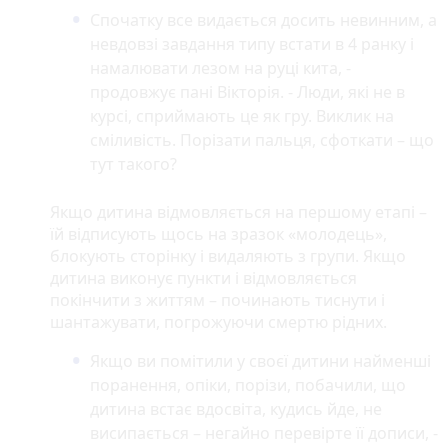
Спочатку все видається досить невинним, а
невдовзі завдання типу встати в 4 ранку і
намалювати лезом на руці кита, -
продовжує пані Вікторія. - Люди, які не в
курсі, сприймають це як гру. Виклик на
сміливість. Порізати пальця, сфоткати – що
тут такого?
Якщо дитина відмовляється на першому етапі –
їй відписують щось на зразок «молодець»,
блокують сторінку і видаляють з групи. Якщо
дитина виконує пункти і відмовляється
покінчити з життям – починають тиснути і
шантажувати, погрожуючи смертю рідних.
Якщо ви помітили у своєї дитини найменші
поранення, опіки, порізи, побачили, що
дитина встає вдосвіта, кудись йде, не
висипається – негайно перевірте її дописи, -