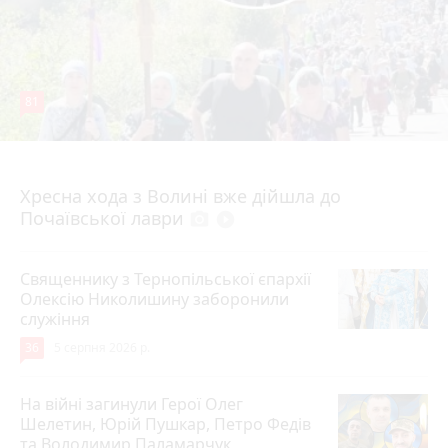
81
4 серпня 2026 р.
Хресна хода з Волині вже дійшла до
Почаївської лаври
photo_camera
play_circle_filled
Священнику з Тернопільської єпархії
Олексію Николишину заборонили
служіння
36
5 серпня 2026 р.
На війні загинули Герої Олег
Шелетин, Юрій Пушкар, Петро Федів
та Володимир Паламарчук