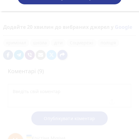
Додайте 20 хвилин до вибраних джерел у
Google
кримінал
школа
діти
Соцмережі
поліція
Коментарі (9)
Опублікувати коментар
Крістіна Мухіна