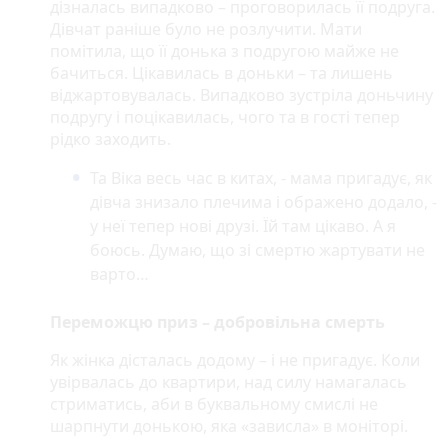
дізналась випадково – проговорилась її подруга.
Дівчат раніше було не розлучити. Мати
помітила, що її донька з подругою майже не
бачиться. Цікавилась в доньки – та лишень
віджартовувалась. Випадково зустріла доньчину
подругу і поцікавилась, чого та в гості тепер
рідко заходить.
Та Віка весь час в китах, - мама пригадує, як
дівча знизало плечима і ображено додало, -
у неї тепер нові друзі. Їй там цікаво. А я
боюсь. Думаю, що зі смертю жартувати не
варто…
Переможцю приз – добровільна смерть
Як жінка дісталась додому – і не пригадує. Коли
увірвалась до квартири, над силу намагалась
стриматись, аби в буквальному смислі не
шарпнути донькою, яка «зависла» в моніторі.