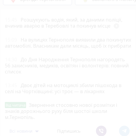
15:45
Розшукують водія, який, за даними поліції,
вчинив аварію в Теребовлі та покинув місце
play_circle_filled
15:09
На вулицях Тернополя виявили два покинутих
автомобілі. Власникам дали місяць, щоб їх прибрати
14:30
До Дня Народження Тернополя нагородять
56 захисників, медиків, освітян і волонтерів: повний
список
13:45
Двоє дітей на мотоциклі збили пішохода в
селі на Чортківщині: усі троє — в лікарнях
Звернення стосовно нової розмітки і
Від читача
знаків дорожнього руху біля шостої школи
м.Тернопіль.
Всі новини
Підпишись