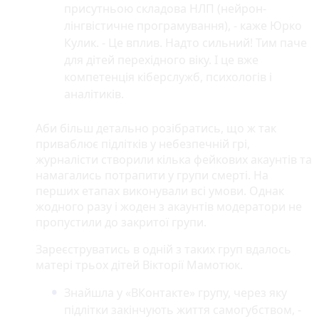
присутньою складова НЛП (нейрон-
лінгвістичне програмування), - каже Юрко
Кулик. - Це вплив. Надто сильний! Тим паче
для дітей перехідного віку. І це вже
компетенція кіберслужб, психологів і
аналітиків.
Аби більш детально розібратись, що ж так
приваблює підлітків у небезпечній грі,
журналісти створили кілька фейкових акаунтів та
намагались потрапити у групи смерті. На
перших етапах виконували всі умови. Однак
жодного разу і жоден з акаунтів модератори не
пропустили до закритої групи.
Зареєструватись в одній з таких груп вдалось
матері трьох дітей Вікторії Мамотюк.
Знайшла у «ВКонтакте» групу, через яку
підлітки закінчують життя самогубством, -