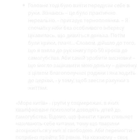
Головне тоді було взяти передусім себе в
руки. Зізнаюсь – це було практично
нереально, - пригадує тернополянка. – Я
спочатку ніби без особливого інтересу
цікавилась, що дивиться донька. Потім
були крики, плачі… Словом, дійшло до того,
що я взяла до рук книгу про 50 кроків до
самогубства. Аби самій зробити висновки –
що могло зацікавити мою доньку – дівчинку
з цілком благополучної родини і яка ходить
до церкви, - у тому, щоб звести рахунки з
життям.
«Море китів» - групи у соцмережах, в яких
кваліфіковані психологи доводять дітей до
самогубства. Відомо, що фанати таких спільнот
називають себе китами, тому що тварини
асоціюються у них зі свободою. Аби перемогти –
потрібно пройти 50 рівнів. На кожному – своє