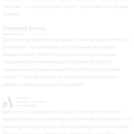
"Реклама" та "Партнерський проєкт" опубліковані на правах
реклами.
Здійснено за підтримки програми «Сильніші разом: Медіа та
Демократія», що реалізується Всесвітньою асоціацією
видавців новин (WAN-IFRA) у партнерстві з Асоціацією
«Незалежні регіональні видавці України» (АНРВУ) та
Норвезькою асоціацією медіабізнесу (MBL) за підтримки
Норвегії. Погляди авторів не обов’язково відображають
офіційну позицію партнерів програми.
Здійснено за підтримки Асоціації “Незалежні регіональні
видавці України” та Foreningen Ukrainian Media Fund Nordic в
рамках реалізації проєкту Хаб підтримки регіональних медіа.
Погляди авторів не обов'язково збігаються з офіційною