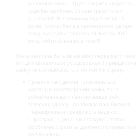
розповіла жінка. - Група закрита. Додалась
туди без проблем. Більше трьох тисяч
учасників!!! В основному підлітки від 15
років. Коси дибки від прочитаного, це при
тому, що група створена 10 лютого 2017
року, тобто кілька днів тому!!!
Жінка закликає батьків негайно перевірити, чим
їхні діти цікавляться у соцмережах. І привідкрила
завісу, як все відбувається по той бік екрану.
Правила такі: дитині призначається
куратор (новостворений фейк), вона
зобов'язана дати своє прізвище, ім’я,
телефон, адресу, - розповіла пані Вікторія. -
Перевіряється правдивість наданої
інформації, з дитиною спілкуються про
проблеми, страхи за допомогою приватних
повідомлень.