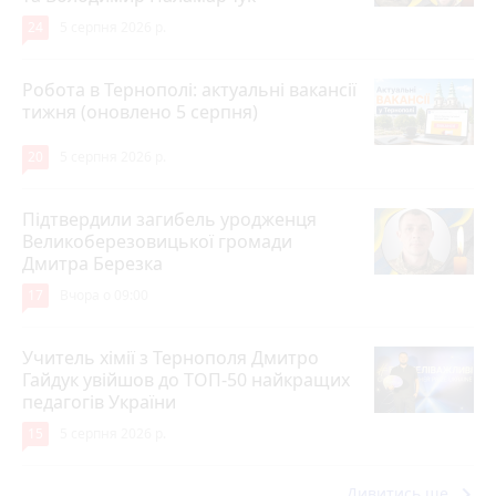
24
5 серпня 2026 р.
Робота в Тернополі: актуальні вакансії
тижня (оновлено 5 серпня)
20
5 серпня 2026 р.
Підтвердили загибель уродженця
Великоберезовицької громади
Дмитра Березка
17
Вчора о 09:00
Учитель хімії з Тернополя Дмитро
Гайдук увійшов до ТОП-50 найкращих
педагогів України
15
5 серпня 2026 р.
keyboard_arrow_right
Дивитись ще