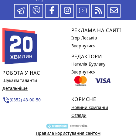
РЕКЛАМА НА САЙТІ
Ігор Леськів
Звернутися
РЕДАКТОРИ
Наталія Бурлаку
Звернутися
РОБОТА У НАС
Шукаєм таланти
Детальніше
КОРИСНЕ
phone_in_talk
(0352) 43-00-50
Новини компаній
Огляди
Правила користування сайтом