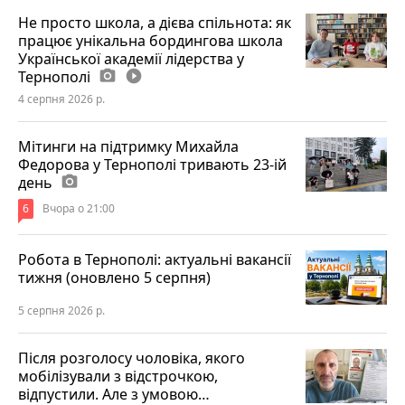
Не просто школа, а дієва спільнота: як
працює унікальна бордингова школа
Української академії лідерства у
Тернополі
photo_camera
play_circle_filled
4 серпня 2026 р.
Мітинги на підтримку Михайла
Федорова у Тернополі тривають 23-ій
день
photo_camera
6
Вчора о 21:00
Робота в Тернополі: актуальні вакансії
тижня (оновлено 5 серпня)
5 серпня 2026 р.
Після розголосу чоловіка, якого
мобілізували з відстрочкою,
відпустили. Але з умовою…