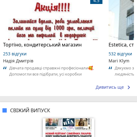
4.5
Тортіно, кондитерський магазин
Estetica, с
253 відгуки
532 відгуки
Надія Дмитрів
Mari Klym
Дівчата продавці справжні професіонали🥰,
Дякуємо за 
Допомогли все підібрати, усі коробки
людяність,
перемотати плівкою, (їх було дуже багато).🥴
свою клінік
і...
keyboard_arrow_right
Дивитись ще
СВІЖИЙ ВИПУСК