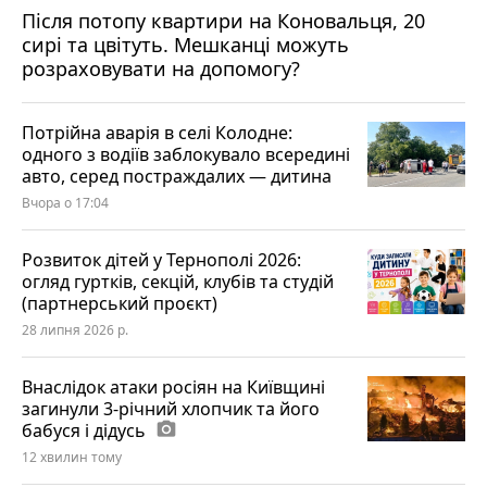
Після потопу квартири на Коновальця, 20
сирі та цвітуть. Мешканці можуть
розраховувати на допомогу?
Потрійна аварія в селі Колодне:
одного з водіїв заблокувало всередині
авто, серед постраждалих — дитина
Вчора о 17:04
Розвиток дітей у Тернополі 2026:
огляд гуртків, секцій, клубів та студій
(партнерський проєкт)
28 липня 2026 р.
Внаслідок атаки росіян на Київщині
загинули 3-річний хлопчик та його
бабуся і дідусь
photo_camera
12 хвилин тому