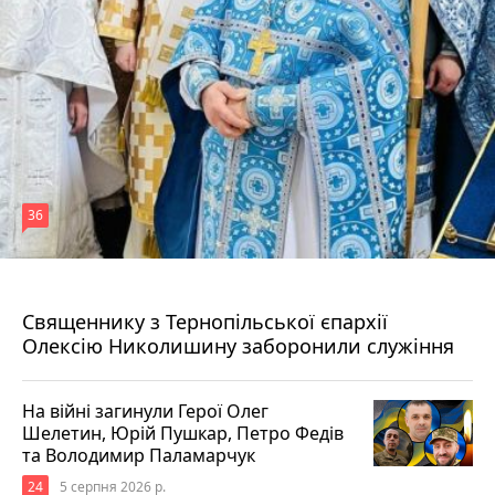
36
5 серпня 2026 р.
Священнику з Тернопільської єпархії
Олексію Николишину заборонили служіння
На війні загинули Герої Олег
Шелетин, Юрій Пушкар, Петро Федів
та Володимир Паламарчук
24
5 серпня 2026 р.