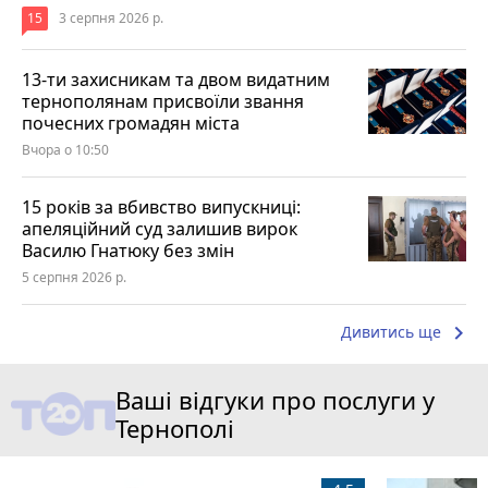
15
3 серпня 2026 р.
13-ти захисникам та двом видатним
тернополянам присвоїли звання
почесних громадян міста
Вчора о 10:50
15 років за вбивство випускниці:
апеляційний суд залишив вирок
Василю Гнатюку без змін
5 серпня 2026 р.
keyboard_arrow_right
Дивитись ще
Ваші відгуки про послуги у
Тернополі