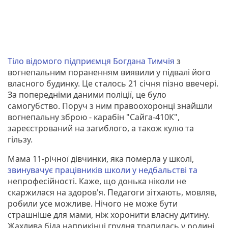
Тіло відомого підприємця Богдана Тимчія
з
вогнепальним пораненням виявили у підвалі його
власного будинку. Це сталось 21 січня пізно ввечері.
За попередніми даними поліції, це було
самогубство. Поруч з ним правоохоронці знайшли
вогнепальну зброю - карабін "Сайга-410К",
зареєстрований на загиблого, а також кулю та
гільзу.
Мама 11-річної дівчинки, яка померла у школі,
звинувачує працівників школи у недбальстві та
непрофесійності. Каже, що донька ніколи не
скаржилася на здоров'я. Педагоги зітхають, мовляв,
робили усе можливе. Нічого не може бути
страшніше для мами, ніж хоронити власну дитину.
Жахлива біда наприкінці грудня трапилась у родині