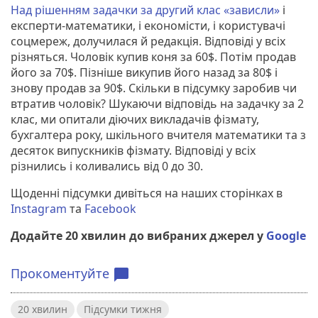
Над рішенням задачки за другий клас «зависли»
і
експерти-математики, і економісти, і користувачі
соцмереж, долучилася й редакція. Відповіді у всіх
різняться. Чоловік купив коня за 60$. Потім продав
його за 70$. Пізніше викупив його назад за 80$ і
знову продав за 90$. Скільки в підсумку заробив чи
втратив чоловік? Шукаючи відповідь на задачку за 2
клас, ми опитали діючих викладачів фізмату,
бухгалтера року, шкільного вчителя математики та з
десяток випускників фізмату. Відповіді у всіх
різнились і коливались від 0 до 30.
Щоденні підсумки дивіться на наших сторінках в
Instagram
та
Facebook
Додайте 20 хвилин до вибраних джерел у
Google
Прокоментуйте
chat_bubble
20 хвилин
Підсумки тижня