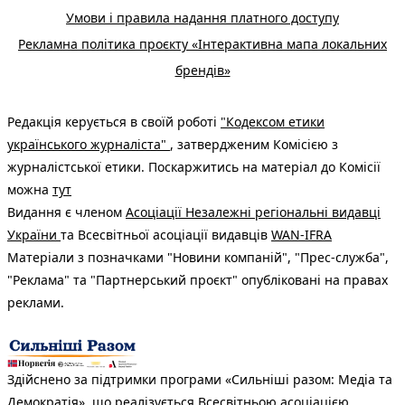
Умови і правила надання платного доступу
Рекламна політика проєкту «Інтерактивна мапа локальних
брендів»
Редакція керується в своїй роботі
"Кодексом етики
українського журналіста"
, затвердженим Комісією з
журналістської етики. Поскаржитись на матеріал до Комісії
можна
тут
Видання є членом
Асоціації Незалежні регіональні видавці
України
та Всесвітньої асоціації видавців
WAN-IFRA
Матеріали з позначками "Новини компаній", "Прес-служба",
"Реклама" та "Партнерський проєкт" опубліковані на правах
реклами.
Здійснено за підтримки програми «Сильніші разом: Медіа та
Демократія», що реалізується Всесвітньою асоціацією