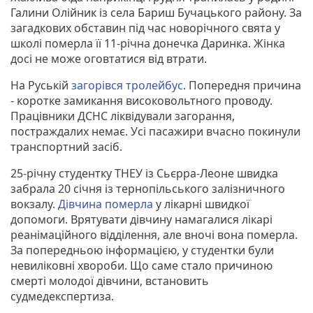
Галини Олійник із села Бариш Бучацького району. За
загадкових обставин під час новорічного свята у
школі померла її 11-річна донечка Даринка. Жінка
досі не може оговтатися від втрати.
На Руській
загорівся тролейбус
. Попередня причина
- коротке замикання високовольтного проводу.
Працівники ДСНС ліквідували загорання,
постраждалих немає. Усі пасажири вчасно покинули
транспортний засіб.
25-річну студентку ТНЕУ із Сьєрра-Леоне швидка
забрала 20 січня із тернопільського залізничного
вокзалу.
Дівчина померла
у лікарні швидкої
допомоги. Врятувати дівчину намагалися лікарі
реанімаційного відділення, але вночі вона померла.
За попередньою інформацією, у студентки були
невиліковні хвороби. Що саме стало причиною
смерті молодої дівчини, встановить
судмедекспертиза.