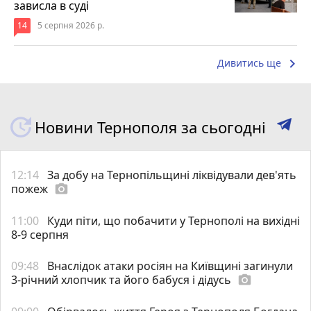
зависла в суді
14
5 серпня 2026 р.
keyboard_arrow_right
Дивитись ще
Новини Тернополя за сьогодні
12:14
За добу на Тернопільщині ліквідували дев'ять
пожеж
photo_camera
11:00
Куди піти, що побачити у Тернополі на вихідні
8-9 серпня
09:48
Внаслідок атаки росіян на Київщині загинули
3-річний хлопчик та його бабуся і дідусь
photo_camera