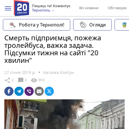
Пишеш ти! Коментує
Всі новини
Обговорен
Тернопіль
Робота у Тернополі!
Огляди
Смерть підприємця, пожежа
тролейбуса, важка задача.
Підсумки тижня на сайті "20
хвилин"
27 січня 2019 р.
Наталка Колтун
chat_bubble
share
visibility
2
0
900