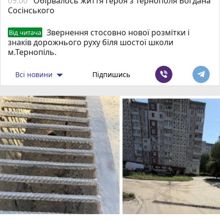
09:00
Обірвалось життя Героя з Тернополя Богдана
Сосінського
Звернення стосовно нової розмітки і
Від читача
знаків дорожнього руху біля шостої школи
м.Тернопіль.
Всі новини
Підпишись