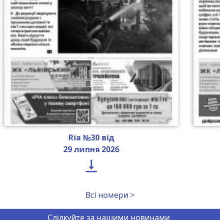
Ria №30 від
29 липня 2026

Всі номери >
Слідкуйте за нашими новинами