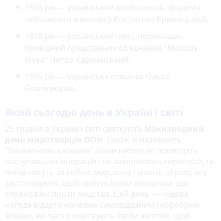
1858 рік — український живописець, академік
пейзажного живопису Костянтин Крижицький;
1878 рік — український поет, перекладач,
провідний представник об'єднання "Молода
Муза" Петро Карманський;
1905 рік — українська співачка Ольга
Благовидова.
Який сьогодні день в Україні і світі
29 травня в Україні і світі святкують
Міжнародний
день миротворців ООН
. Також їх називають
"блакитними касками". Вони ніколи не проводять
наступальних операцій і не захоплюють територій, ці
воїни несуть за собою мир, хоча і мають зброю, яку
застосовують, щоб протистояти злочинам, що
спрямовані проти людства. Цей день — чудова
нагода віддати належне самовідданим і хоробрим
воїнам, які часто жертвують своїм життям, щоб