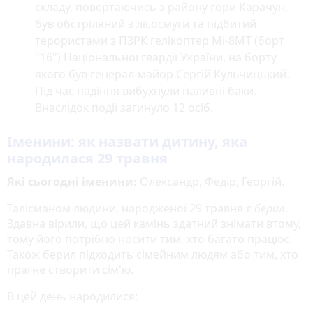
складу, повертаючись з району гори Карачун,
був обстріляний з лісосмуги та підбитий
терористами з ПЗРК гелікоптер Мі-8МТ (борт
"16") Національної гвардії України, на борту
якого був генерал-майор Сергій Кульчицький.
Під час падіння вибухнули паливні баки.
Внаслідок події загинуло 12 осіб.
Іменини: як назвати дитину, яка
народилася 29 травня
Які сьогодні іменини:
Олександр, Федір, Георгій.
Талісманом людини, народженої 29 травня є
берил
.
Здавна вірили, що цей камінь здатний знімати втому,
тому його потрібно носити тим, хто багато працює.
Також берил підходить сімейним людям або тим, хто
прагне створити сім'ю.
В цей день народилися: