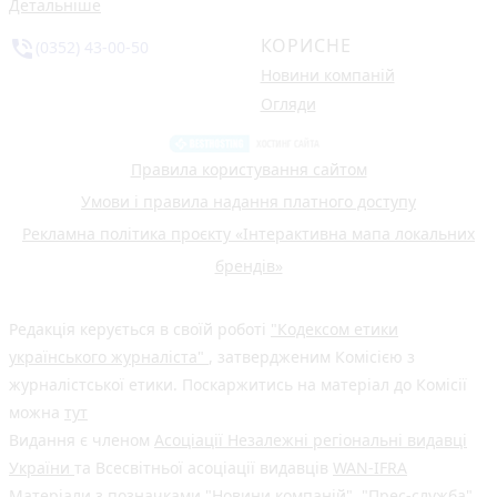
Детальніше
КОРИСНЕ
phone_in_talk
(0352) 43-00-50
Новини компаній
Огляди
Правила користування сайтом
Умови і правила надання платного доступу
Рекламна політика проєкту «Інтерактивна мапа локальних
брендів»
Редакція керується в своїй роботі
"Кодексом етики
українського журналіста"
, затвердженим Комісією з
журналістської етики. Поскаржитись на матеріал до Комісії
можна
тут
Видання є членом
Асоціації Незалежні регіональні видавці
України
та Всесвітньої асоціації видавців
WAN-IFRA
Матеріали з позначками "Новини компаній", "Прес-служба",