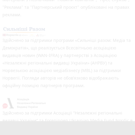
"Реклама" та "Партнерський проєкт" опубліковані на правах
реклами.
Здійснено за підтримки програми «Сильніші разом: Медіа та
Демократія», що реалізується Всесвітньою асоціацією
видавців новин (WAN-IFRA) у партнерстві з Асоціацією
«Незалежні регіональні видавці України» (АНРВУ) та
Норвезькою асоціацією медіабізнесу (MBL) за підтримки
Норвегії. Погляди авторів не обов’язково відображають
офіційну позицію партнерів програми.
Здійснено за підтримки Асоціації “Незалежні регіональні
видавці України” та Foreningen Ukrainian Media Fund Nordic в
рамках реалізації проєкту Хаб підтримки регіональних медіа.