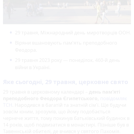
29 травня, Міжнародний день миротворців ООН.
Віряни вшановують пам'ять преподобного
Феодора.
29 травня 2023 року — понеділок. 460-й день
війни в Україні.
Яке сьогодні, 29 травня, церковне свято
29 травня в церковному календарі –
день пам’яті
преподобного Феодора Єгипетського,
повідомляє
ТСН
. Народився в багатій та знатній сім'ї. Ще будучи
зовсім юним, зрозумів, що йому подобається
чернече життя, тому покинув батьківський будинок в
14 років, щоб подвизатися в монастирі. Пізніше був в
Тавеннській обителі, де вчився у святого Пахомія.