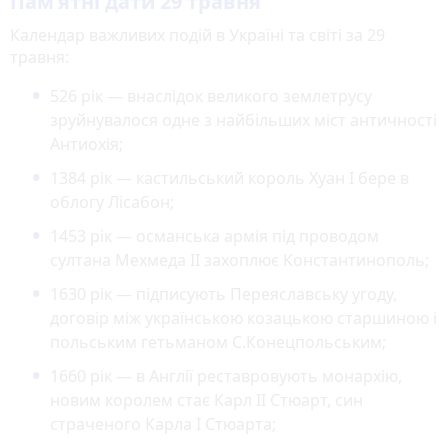
Пам’ятні дати 29 травня
Календар важливих подій в Україні та світі за 29
травня:
526 рік — внаслідок великого землетрусу
зруйнувалося одне з найбільших міст античності
Антиохія;
1384 рік — кастильський король Хуан І бере в
облогу Лісабон;
1453 рік — османська армія під проводом
султана Мехмеда II захоплює Константинополь;
1630 рік — підписують Переяславську угоду,
договір між українською козацькою старшиною і
польським гетьманом С.Конецпольським;
1660 рік — в Англії реставровують монархію,
новим королем стає Карл ІІ Стюарт, син
страченого Карла І Стюарта;