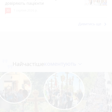
довіряють пацієнти
30
1 серпня 2026 р.
keyboard_arrow_right
Дивитись ще
коментують
Найчастіше