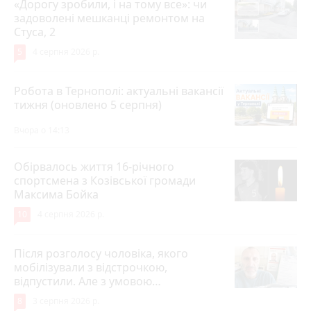
«Дорогу зробили, і на тому все»: чи
задоволені мешканці ремонтом на
Стуса, 2
5
4 серпня 2026 р.
Робота в Тернополі: актуальні вакансії
тижня (оновлено 5 серпня)
Вчора о 14:13
Обірвалось життя 16-річного
спортсмена з Козівської громади
Максима Бойка
10
4 серпня 2026 р.
Після розголосу чоловіка, якого
мобілізували з відстрочкою,
відпустили. Але з умовою…
8
3 серпня 2026 р.