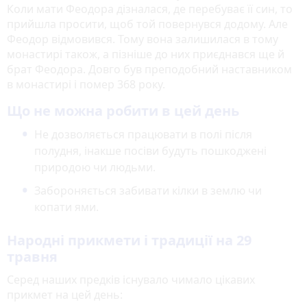
Коли мати Феодора дізналася, де перебуває її син, то
прийшла просити, щоб той повернувся додому. Але
Феодор відмовився. Тому вона залишилася в тому
монастирі також, а пізніше до них приєднався ще й
брат Феодора. Довго був преподобний наставником
в монастирі і помер 368 року.
Що не можна робити в цей день
Не дозволяється працювати в полі після
полудня, інакше посіви будуть пошкоджені
природою чи людьми.
Забороняється забивати кілки в землю чи
копати ями.
Народні прикмети і традиції на 29
травня
Серед наших предків існувало чимало цікавих
прикмет на цей день: