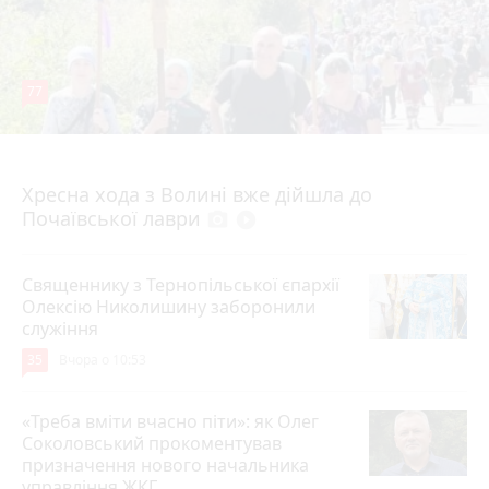
77
4 серпня 2026 р.
Хресна хода з Волині вже дійшла до
Почаївської лаври
photo_camera
play_circle_filled
Священнику з Тернопільської єпархії
Олексію Николишину заборонили
служіння
35
Вчора о 10:53
«Треба вміти вчасно піти»: як Олег
Соколовський прокоментував
призначення нового начальника
управління ЖКГ