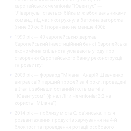
європейських чемпіонів "Ювентус" —
"Ліверпуль" стається бійка між вболівальниками
команд, під час якої рухнула бетонна загорожа
(гине 39 осіб і поранено не менше 400);
1990 рік — 40 європейських держав,
Європейський інвестиційний банк і Європейська
економічна спільнота укладають угоду про
створення Європейського банку реконструкції
та розвитку;
2003 рік — форвард "Мілана" Андрій Шевченко
виграє свій перший трофей за 4 роки, проведені
в Італії, забивши останній гол в матчі з
"Ювентусом" (фінал Ліги Чемпіонів; 3:2 на
користь "Мілана");
2014 рік — поблизу міста Слов'янська, після
розвантаження продуктів харчування на 4-й
блокпост та проведення ротації особового