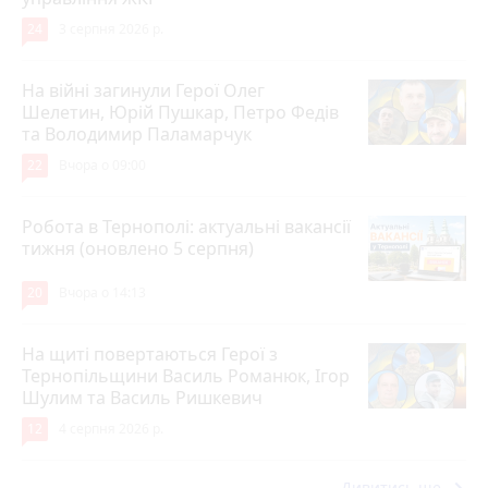
24
3 серпня 2026 р.
На війні загинули Герої Олег
Шелетин, Юрій Пушкар, Петро Федів
та Володимир Паламарчук
22
Вчора о 09:00
Робота в Тернополі: актуальні вакансії
тижня (оновлено 5 серпня)
20
Вчора о 14:13
На щиті повертаються Герої з
Тернопільщини Василь Романюк, Ігор
Шулим та Василь Ришкевич
12
4 серпня 2026 р.
Дивитись ще