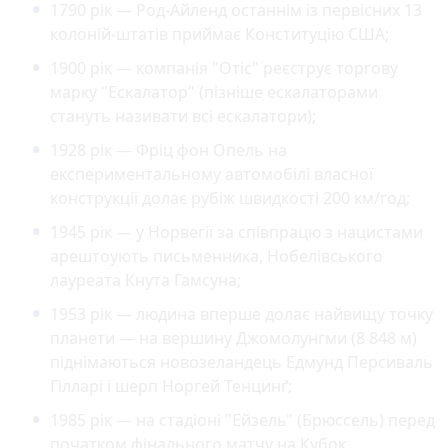
1790 рік — Род-Айленд останнім із первісних 13
колоній-штатів приймає Конституцію США;
1900 рік — компанія "Отіс" реєструє торгову
марку "Ескалатор" (пізніше ескалаторами
стануть називати всі ескалатори);
1928 рік — Фріц фон Опель на
експериментальному автомобілі власної
конструкції долає рубіж швидкості 200 км/год;
1945 рік — у Норвегії за співпрацю з нацистами
арештоують письменника, Нобелівського
лауреата Кнута Гамсуна;
1953 рік — людина вперше долає найвищу точку
планети — на вершину Джомолунгми (8 848 м)
піднімаються новозеландець Едмунд Персиваль
Гілларі і шерп Норгей Тенцинґ;
1985 рік — на стадіоні "Ейзель" (Брюссель) перед
початком фінального матчу на Кубок