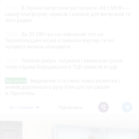
21:00
В Україні запустили застосунок «БЕЗ МЕЖ» —
єдину платформу сервісів і знижок для ветеранів та
їхніх родин
20:00
До 33 280 грн на навчання: хто на
Тернопільщині може отримати ваучер та які
професії можна опанувати
19:05
Ламали ребра, катували і вимагали гроші:
чому справа Борщівського ТЦК зависла в суді
Звернення стосовно нової розмітки і
Від читача
знаків дорожнього руху біля шостої школи
м.Тернопіль.
Всі новини
Підпишись