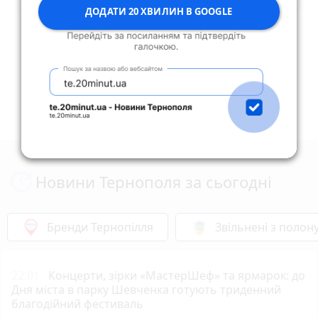
ДОДАТИ 20 ХВИЛИН В GOOGLE
Опублікувати коментар
Новини Тернополя за сьогодні
Бренди Тернопілля
Звільнені з полон
22:01
Концерти, зірки «МастерШеф» та ярмарок: до
Дня міста в парку Шевченка готують триденний
благодійний фестиваль