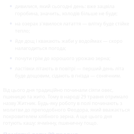
дивилися, який сьогодні день: вже зацвіла
горобина, значить, холодів більше не буде;
на озерах з'явилося латаття — влітку буде стійке
тепло;
йде дощ і квакають жаби у водоймах — скоро
налагодиться погода;
почути грім до хорошого урожаю зерна;
ластівки літають в повітрі — перший день літа
буде дощовим, сідають в гнізда — сонячним.
Від цього дня традиційно починали сіяти овес,
пшеницю та жито. Тому в народі 29 травня отримало
назву Житник. Будь-яку роботу в полі починають з
молитви до преподобного Феодора, який вважається
покровителем хлібного зерна. А ще цього дня
готують кашу: ячмінну, пшеничну тощо.