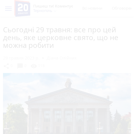
Пишеш ти! Коментує
Всі новини
Обговорен
Тернопіль
Сьогодні 29 травня: все про цей
день, яке церковне свято, що не
можна робити
29 травня 2023 р.
Діана Олійник
chat_bubble
share
visibility
0
0
118