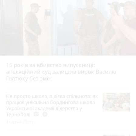
15 років за вбивство випускниці:
апеляційний суд залишив вирок Василю
Гнатюку без змін
Не просто школа, а дієва спільнота: як
працює унікальна бордингова школа
Української академії лідерства у
Тернополі
photo_camera
play_circle_filled
4 серпня 2026 р.