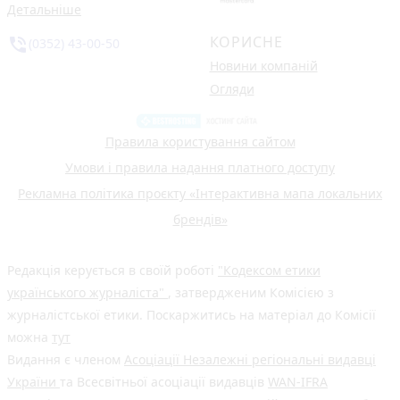
Детальніше
КОРИСНЕ
phone_in_talk
(0352) 43-00-50
Новини компаній
Огляди
Правила користування сайтом
Умови і правила надання платного доступу
Рекламна політика проєкту «Інтерактивна мапа локальних
брендів»
Редакція керується в своїй роботі
"Кодексом етики
українського журналіста"
, затвердженим Комісією з
журналістської етики. Поскаржитись на матеріал до Комісії
можна
тут
Видання є членом
Асоціації Незалежні регіональні видавці
України
та Всесвітньої асоціації видавців
WAN-IFRA