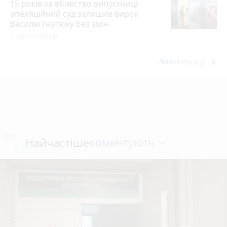
15 років за вбивство випускниці:
апеляційний суд залишив вирок
Василю Гнатюку без змін
5 серпня 2026 р.
keyboard_arrow_right
Дивитись ще
коментують
Найчастіше