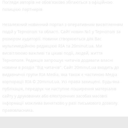
Погляди авторів не обов'язково збігаються з офіційною
позицією партнерів
Незалежний новинний портал з оперативним висвітленням
подій у Тернополі та області. Сайт новин №1 у Тернополі за
розміром аудиторії. Новини створюються для Вас
мультимедійною редакцією RIA та 20minut.ua. Ми
висвітлюємо важливі та цікаві події, людей, життя
Тернополя. Редакція запрошує читачів додавати власні
новини в розділ "Від читачів". Сайт 20minut.ua входить до
видавничої групи RIA Media, яка також є частиною Медіа
корпорації RIA © 20minut.ua. Усі права захищені. Будь-яка
публiкацiя, передрук чи наступне поширення матеріалів
сайту у друкованих або електронних засобах масової
інформації можлива винятково у разі письмового дозволу
правовласника.
©2017-2025 20minut.ua