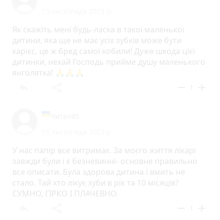
15 листопада 2023 р.
Як скажіть мені будь-ласка в такої маленької
дитини, яка ще не має усіх зубків може бути
карієс, це ж бред самої кобили! Дуже шкода цієї
дитинки, нехай Господь прийме душу маленького
янголятка! 🙏🙏🙏
reply
share
remove
add
1
Читач95
15 листопада 2023 р.
У нас папір все витримає. За моєго життя лікарі
завжди були і є безневинні- основне правильно
все описати. Була здорова дитина і вмить не
стало. Тай хто лікує зуби в рік та 10 місяців?
СУМНО, ГІРКО І ПЛАЧЕВНО.
reply
share
remove
add
1