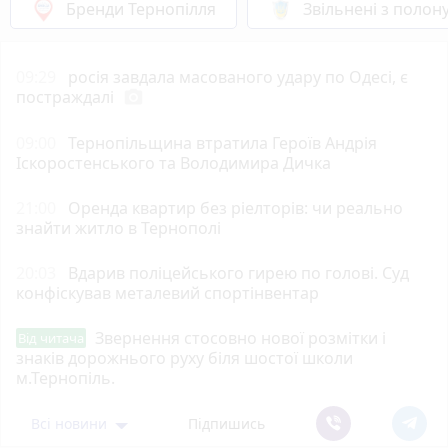
Бренди Тернопілля
Звільнені з полон
09:29
росія завдала масованого удару по Одесі, є
постраждалі
photo_camera
09:00
Тернопільщина втратила Героїв Андрія
Іскоростенського та Володимира Дичка
21:00
Оренда квартир без ріелторів: чи реально
знайти житло в Тернополі
20:03
Вдарив поліцейського гирею по голові. Суд
конфіскував металевий спортінвентар
Звернення стосовно нової розмітки і
Від читача
знаків дорожнього руху біля шостої школи
м.Тернопіль.
Всі новини
Підпишись