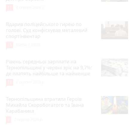
17
6 серпня 2026 р.
Вдарив поліцейського гирею по
голові. Суд конфіскував металевий
спортінвентар
15
Вчора о 20:03
Рівень середньої зарплати на
Тернопільщині у червні зріс на 9,7%:
де платять найбільше та найменше
13
6 серпня 2026 р.
Тернопільщина втратила Героїв
Михайла Скоробогатого та Івана
Карабаника
9
7 серпня 2026 р.