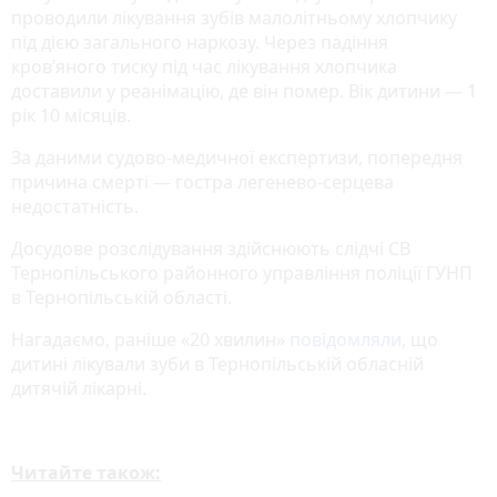
проводили лікування зубів малолітньому хлопчику
під дією загального наркозу. Через падіння
кров’яного тиску під час лікування хлопчика
доставили у реанімацію, де він помер. Вік дитини — 1
рік 10 місяців.
За даними судово-медичної експертизи, попередня
причина смерті — гостра легенево-серцева
недостатність.
Досудове розслідування здійснюють слідчі СВ
Тернопільського районного управління поліції ГУНП
в Тернопільській області.
Нагадаємо, раніше «20 хвилин»
повідомляли
, що
дитині лікували зуби в Тернопільській обласній
дитячій лікарні.
Читайте також: