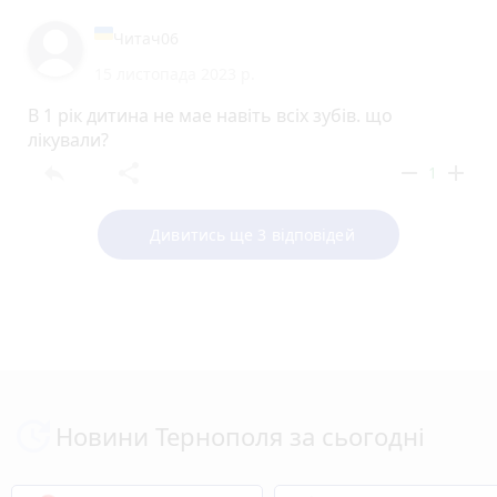
Читач06
15 листопада 2023 р.
В 1 рік дитина не мае навіть всіх зубів. що
лікували?
reply
share
remove
add
1
Дивитись ще 3 відповідей
Новини Тернополя за сьогодні