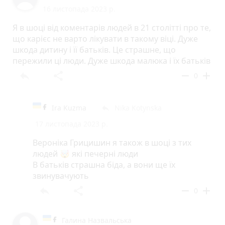
16 листопада 2023 р.
Я в шоці від коментарів людей в 21 столітті про те,
що карієс не варто лікувати в такому віці. Дуже
шкода дитину і її батьків. Це страшне, що
пережили ці люди. Дуже шкода малюка і їх батьків
reply
share
remove
add
0
Ira Kuzma
Nika Kotynska
reply
17 листопада 2023 р.
Вероніка Грицишин я також в шоці з тих
людей 🤯 які печерні люди
В батьків страшна біда, а вони ще їх
звинувачують
reply
share
remove
add
0
Галина Назвальська