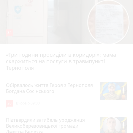
34
«Три години просиділи в коридорі»: мама
Вчора о 13:05
скаржиться на послуги в травмпункті
Тернополя
Обірвалось життя Героя з Тернополя
Богдана Сосінського
20
Вчора о 09:00
Підтвердили загибель уродженця
Великоберезовицької громади
Дмитра Березка