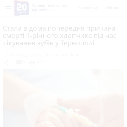
Пишеш ти! Коментує
Всі новини
Обговорен
Тернопіль
Стала відома попередня причина
смерті 1-річного хлопчика під час
лікування зубів у Тернополі
15 листопада 2023 р.
Діана Олійник
chat_bubble
share
visibility
1
8
4744