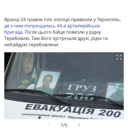
Вранці 24 травня тіло хлопця привезли у Тернопіль,
де з ним попрощалась 44-а артилерійська
бригада.
Після цього бійця повезли у рідну
Теребовлю. Там його зустрічали друзі, рідні та
небайдужі теребовляни.
