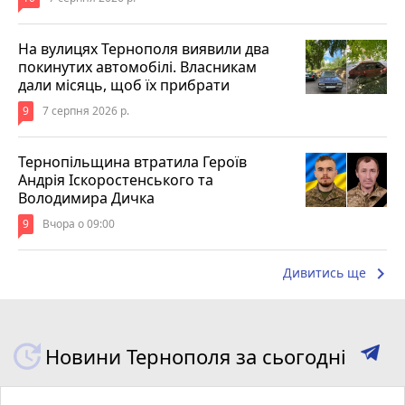
На вулицях Тернополя виявили два
покинутих автомобілі. Власникам
дали місяць, щоб їх прибрати
9
7 серпня 2026 р.
Тернопільщина втратила Героїв
Андрія Іскоростенського та
Володимира Дичка
9
Вчора о 09:00
keyboard_arrow_right
Дивитись ще
Новини Тернополя за сьогодні