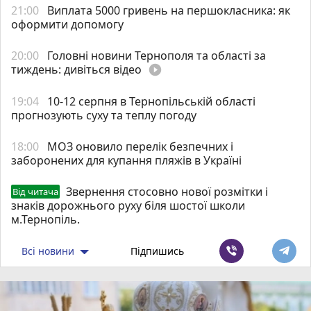
21:00
Виплата 5000 гривень на першокласника: як
оформити допомогу
20:00
Головні новини Тернополя та області за
тиждень: дивіться відео
play_circle_filled
19:04
10-12 серпня в Тернопільській області
прогнозують суху та теплу погоду
18:00
МОЗ оновило перелік безпечних і
заборонених для купання пляжів в Україні
Звернення стосовно нової розмітки і
Від читача
знаків дорожнього руху біля шостої школи
м.Тернопіль.
Всі новини
Підпишись