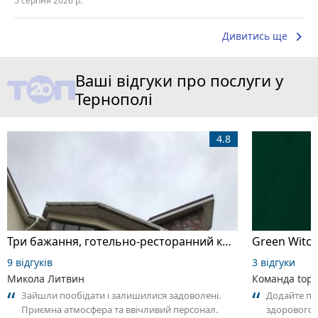
5 серпня 2026 р.
keyboard_arrow_right
Дивитись ще
Ваші відгуки про послуги у
Тернополі
4.8
Три бажання, готельно-ресторанний комплекс
Green Witch
9 відгуків
3 відгуки
Микола Литвин
Команда top2
Зайшли пообідати і залишилися задоволені.
Додайте пер
Приємна атмосфера та ввічливий персонал.
здорового в