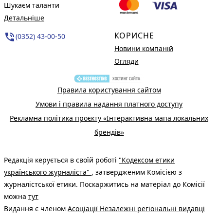
Шукаєм таланти
Детальніше
КОРИСНЕ
phone_in_talk
(0352) 43-00-50
Новини компаній
Огляди
Правила користування сайтом
Умови і правила надання платного доступу
Рекламна політика проєкту «Інтерактивна мапа локальних
брендів»
Редакція керується в своїй роботі
"Кодексом етики
українського журналіста"
, затвердженим Комісією з
журналістської етики. Поскаржитись на матеріал до Комісії
можна
тут
Видання є членом
Асоціації Незалежні регіональні видавці