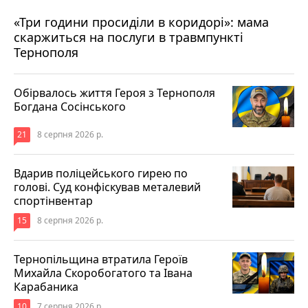
«Три години просиділи в коридорі»: мама
8 серпня 2026 р.
скаржиться на послуги в травмпункті
Тернополя
Обірвалось життя Героя з Тернополя
Богдана Сосінського
21
8 серпня 2026 р.
Вдарив поліцейського гирею по
голові. Суд конфіскував металевий
спортінвентар
15
8 серпня 2026 р.
Тернопільщина втратила Героїв
Михайла Скоробогатого та Івана
Карабаника
10
7 серпня 2026 р.