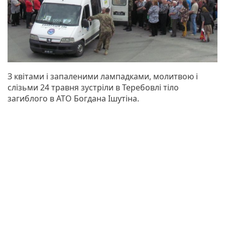
З квітами і запаленими лампадками, молитвою і
слізьми 24 травня зустріли в Теребовлі тіло
загиблого в АТО Богдана Ішутіна.