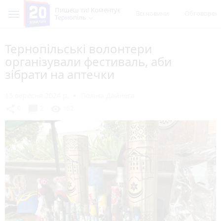
Пишеш ти! Коментує
Всі новини
Обговорен
Тернопіль
Тернопільські волонтери
організували фестиваль, аби
зібрати на аптечки
15 вересня 2024 р.
Поліна Дайнега
chat_bubble
share
visibility
0
2
162