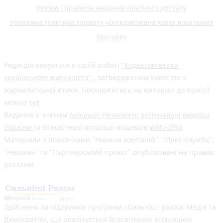
Умови і правила надання платного доступу
Рекламна політика проєкту «Інтерактивна мапа локальних
брендів»
Редакція керується в своїй роботі
"Кодексом етики
українського журналіста"
, затвердженим Комісією з
журналістської етики. Поскаржитись на матеріал до Комісії
можна
тут
Видання є членом
Асоціації Незалежні регіональні видавці
України
та Всесвітньої асоціації видавців
WAN-IFRA
Матеріали з позначками "Новини компаній", "Прес-служба",
"Реклама" та "Партнерський проєкт" опубліковані на правах
реклами.
Здійснено за підтримки програми «Сильніші разом: Медіа та
Демократія», що реалізується Всесвітньою асоціацією