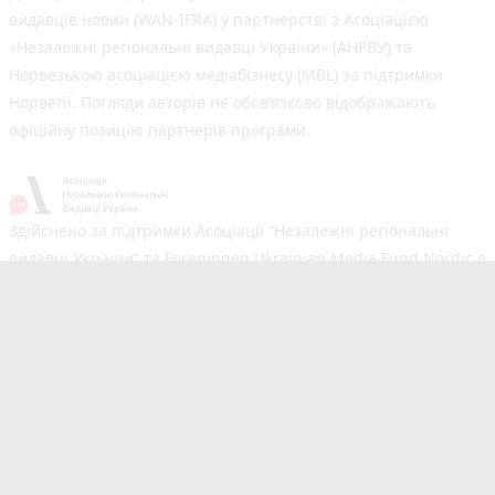
видавців новин (WAN-IFRA) у партнерстві з Асоціацією
«Незалежні регіональні видавці України» (АНРВУ) та
Норвезькою асоціацією медіабізнесу (MBL) за підтримки
Норвегії. Погляди авторів не обов’язково відображають
офіційну позицію партнерів програми.
Здійснено за підтримки Асоціації “Незалежні регіональні
видавці України” та Foreningen Ukrainian Media Fund Nordic в
рамках реалізації проєкту Хаб підтримки регіональних медіа.
Погляди авторів не обов'язково збігаються з офіційною
позицією партнерів
Незалежний новинний портал з оперативним висвітленням
подій у Тернополі та області. Сайт новин №1 у Тернополі за
розміром аудиторії. Новини створюються для Вас
мультимедійною редакцією RIA та 20minut.ua. Ми