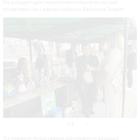
На концерті для тернополян співали як місцеві
колективи, так і відома співачка Василина Зозуля.

На ярмарку представили різноманітні домашні