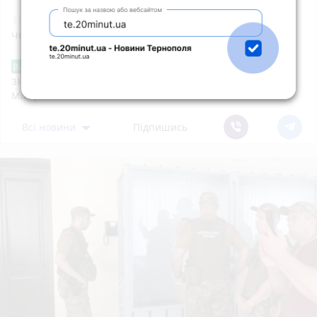
19:05
Ламали ребра, катували і вимагали гроші:
чому справа Борщівського ТЦК зависла в суді
Звернення стосовно нової розмітки і
Від читача
знаків дорожнього руху біля шостої школи
м.Тернопіль.
Всі новини
Підпишись