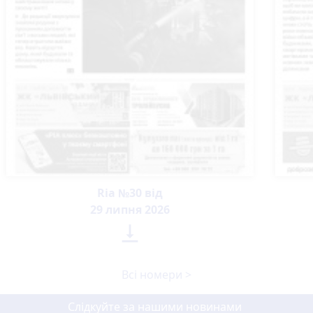
Ria №30 від
29 липня 2026

Всі номери >
Слідкуйте за нашими новинами