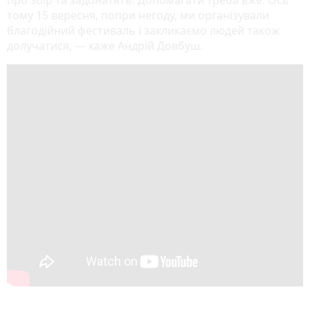
тому 15 вересня, попри негоду, ми організували
благодійний фестиваль і закликаємо людей також
долучатися, — каже Андрій Довбуш.