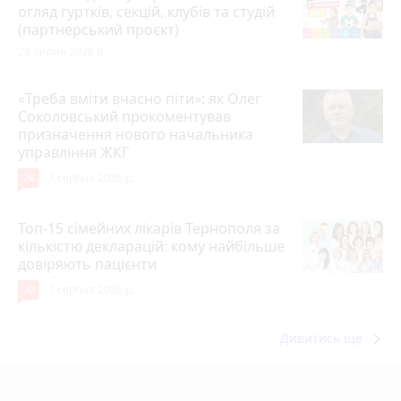
огляд гуртків, секцій, клубів та студій
(партнерський проєкт)
28 липня 2026 р.
«Треба вміти вчасно піти»: як Олег
Соколовський прокоментував
призначення нового начальника
управління ЖКГ
24
3 серпня 2026 р.
Топ-15 сімейних лікарів Тернополя за
кількістю декларацій: кому найбільше
довіряють пацієнти
30
1 серпня 2026 р.
keyboard_arrow_right
Дивитись ще