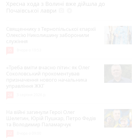
Хресна хода з Волині вже дійшла до
Почаївської лаври
photo_camera
play_circle_filled
Священнику з Тернопільської єпархії
Олексію Николишину заборонили
служіння
35
Вчора о 10:53
«Треба вміти вчасно піти»: як Олег
Соколовський прокоментував
призначення нового начальника
управління ЖКГ
24
3 серпня 2026 р.
На війні загинули Герої Олег
Шелетин, Юрій Пушкар, Петро Федів
та Володимир Паламарчук
22
Вчора о 09:00