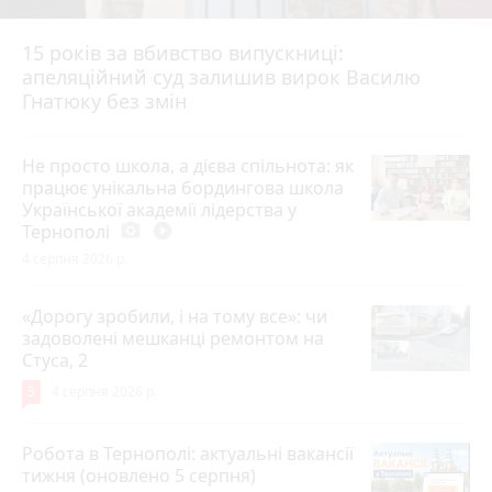
15 років за вбивство випускниці:
апеляційний суд залишив вирок Василю
Гнатюку без змін
Не просто школа, а дієва спільнота: як
працює унікальна бордингова школа
Української академії лідерства у
Тернополі
photo_camera
play_circle_filled
4 серпня 2026 р.
«Дорогу зробили, і на тому все»: чи
задоволені мешканці ремонтом на
Стуса, 2
5
4 серпня 2026 р.
Робота в Тернополі: актуальні вакансії
тижня (оновлено 5 серпня)