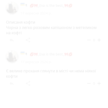
💋🎀_Eva is the best_🎀💋
17 вересня 2024 р.
Описаня кофти
Чорна з легко розовим капішоном з метеликом
на кофті
reply
share
remove
add
0
💋🎀_Eva is the best_🎀💋
17 вересня 2024 р.
Є велике проханя глянути в місті чи нема ніякої
кофти
reply
share
remove
add
0