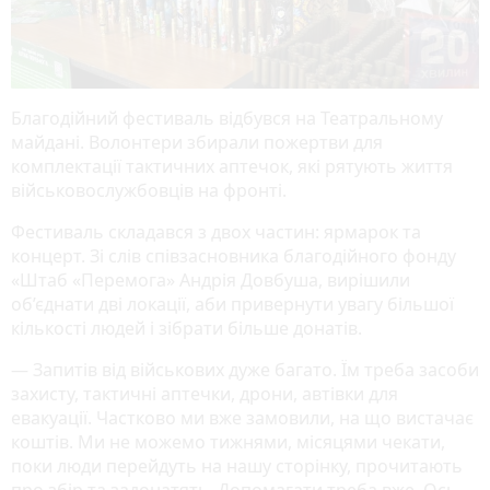
Благодійний фестиваль відбувся на Театральному
майдані. Волонтери збирали пожертви для
комплектації тактичних аптечок, які рятують життя
військовослужбовців на фронті.
Фестиваль складався з двох частин: ярмарок та
концерт. Зі слів співзасновника благодійного фонду
«Штаб «Перемога» Андрія Довбуша, вирішили
об’єднати дві локації, аби привернути увагу більшої
кількості людей і зібрати більше донатів.
— Запитів від військових дуже багато. Їм треба засоби
захисту, тактичні аптечки, дрони, автівки для
евакуації. Частково ми вже замовили, на що вистачає
коштів. Ми не можемо тижнями, місяцями чекати,
поки люди перейдуть на нашу сторінку, прочитають
про збір та задонатять. Допомагати треба вже. Ось