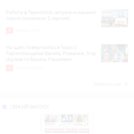
Робота в Тернополі: актуальні вакансії
тижня (оновлено 5 серпня)
20
Вчора о 14:13
На щиті повертаються Герої з
Тернопільщини Василь Романюк, Ігор
Шулим та Василь Ришкевич
12
4 серпня 2026 р.
keyboard_arrow_right
Дивитись ще
СВІЖИЙ ВИПУСК