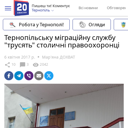
Пишеш ти! Коментує
Всі новини
Обговорен
Тернопіль
Робота у Тернополі!
Огляди
Тернопільську міграційну службу
"трусять" столичні правоохоронці
6 квітня 2017 р.
Мар'яна ДОХВАТ
chat_bubble
share
visibility
10
3
2042