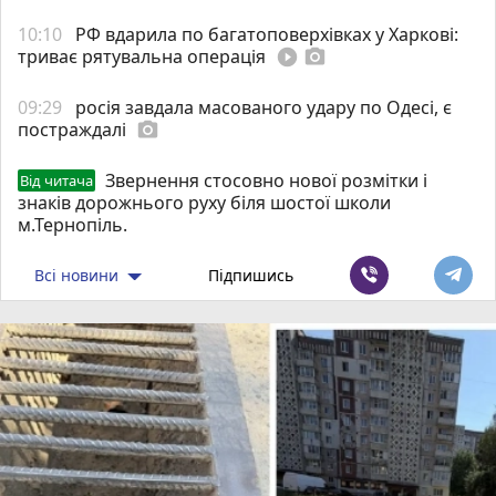
10:10
РФ вдарила по багатоповерхівках у Харкові:
триває рятувальна операція
play_circle_filled
photo_camera
09:29
росія завдала масованого удару по Одесі, є
постраждалі
photo_camera
Звернення стосовно нової розмітки і
Від читача
знаків дорожнього руху біля шостої школи
м.Тернопіль.
Всі новини
Підпишись