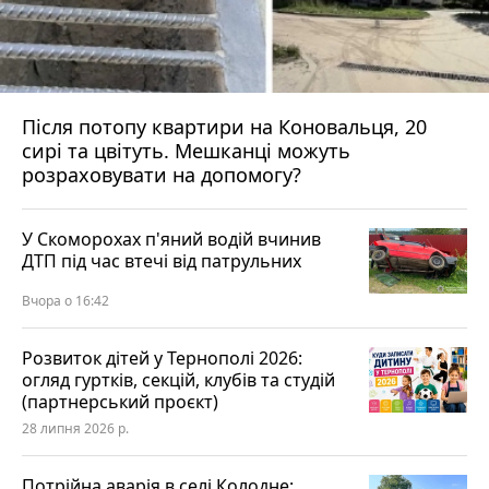
Після потопу квартири на Коновальця, 20
сирі та цвітуть. Мешканці можуть
розраховувати на допомогу?
У Скоморохах п'яний водій вчинив
ДТП під час втечі від патрульних
Вчора о 16:42
Розвиток дітей у Тернополі 2026:
огляд гуртків, секцій, клубів та студій
(партнерський проєкт)
28 липня 2026 р.
Потрійна аварія в селі Колодне: