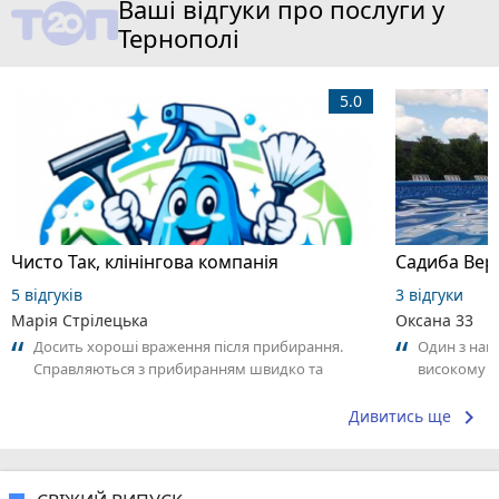
Ваші відгуки про послуги у
Тернополі
5.0
Чисто Так, клінінгова компанія
Садиба Вер
5 відгуків
3 відгуки
Марія Стрілецька
Оксана 33
Досить хороші враження після прибирання.
Один з най
Справляються з прибиранням швидко та
високому р
якісно! Результатом задоволена
keyboard_arrow_right
Дивитись ще