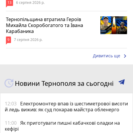
13
6 серпня 2026 р.
Тернопільщина втратила Героїв
Михайла Скоробогатого та Івана
Карабаника
9
7 серпня 2026 р.
keyboard_arrow_right
Дивитись ще
Новини Тернополя за сьогодні
12:03
Електромонтер впав із шестиметрової висоти
й ледь вижив: як суд покарав майстра обленерго
11:00
Як приготувати пишні кабачкові оладки на
кефірі