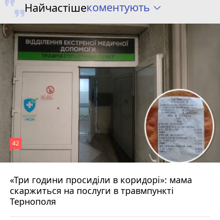
коментують
Найчастіше
42
«Три години просиділи в коридорі»: мама
Вчора о 13:05
скаржиться на послуги в травмпункті
Тернополя