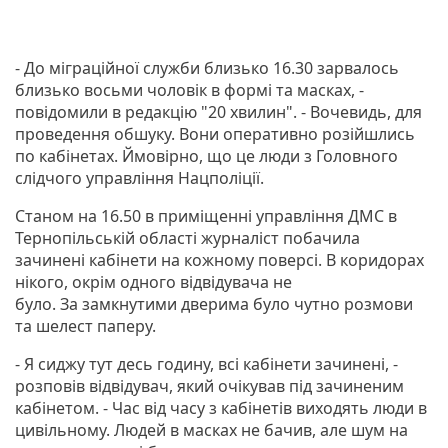
- До міграційної служби близько 16.30 зарвалось
близько восьми чоловік в формі та масках, -
повідомили в редакцію "20 хвилин". - Вочевидь, для
проведення обшуку. Вони оперативно розійшлись
по кабінетах. Ймовірно, що це люди з Головного
слідчого управління Нацполіції.
Станом на 16.50 в приміщенні управління ДМС в
Тернопільській області журналіст побачила
зачинені кабінети на кожному поверсі. В коридорах
нікого, окрім одного відвідувача не
було.
За
замкнутими
дверима було чутно розмови
та шелест паперу.
- Я сиджу тут десь годину, всі кабінети зачинені, -
розповів відвідувач, який очікував під зачиненим
кабінетом. - Час від часу з кабінетів виходять люди в
цивільному. Людей в масках не бачив, але шум на