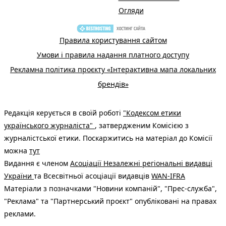
Огляди
Правила користування сайтом
Умови і правила надання платного доступу
Рекламна політика проєкту «Інтерактивна мапа локальних
брендів»
Редакція керується в своїй роботі
"Кодексом етики
українського журналіста"
, затвердженим Комісією з
журналістської етики. Поскаржитись на матеріал до Комісії
можна
тут
Видання є членом
Асоціації Незалежні регіональні видавці
України
та Всесвітньої асоціації видавців
WAN-IFRA
Матеріали з позначками "Новини компаній", "Прес-служба",
"Реклама" та "Партнерський проєкт" опубліковані на правах
реклами.