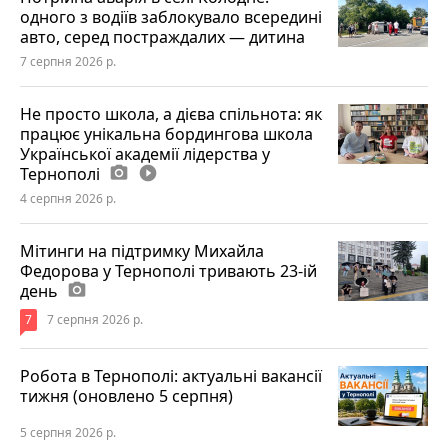
одного з водіїв заблокувало всередині
авто, серед постраждалих — дитина
7 серпня 2026 р.
Не просто школа, а дієва спільнота: як
працює унікальна бордингова школа
Української академії лідерства у
Тернополі
photo_camera
play_circle_filled
4 серпня 2026 р.
Мітинги на підтримку Михайла
Федорова у Тернополі тривають 23-ій
день
photo_camera
7
7 серпня 2026 р.
Робота в Тернополі: актуальні вакансії
тижня (оновлено 5 серпня)
5 серпня 2026 р.