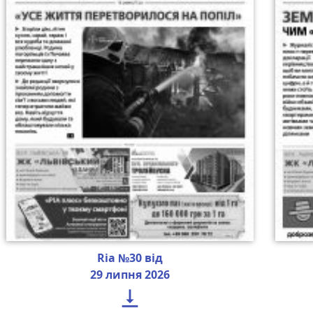
Ria №30 від
29 липня 2026
