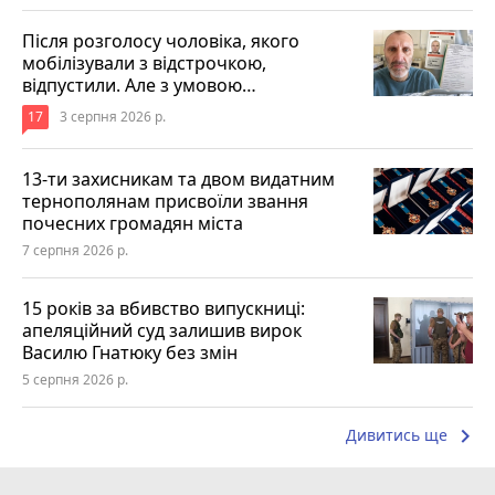
Після розголосу чоловіка, якого
мобілізували з відстрочкою,
відпустили. Але з умовою…
17
3 серпня 2026 р.
13-ти захисникам та двом видатним
тернополянам присвоїли звання
почесних громадян міста
7 серпня 2026 р.
15 років за вбивство випускниці:
апеляційний суд залишив вирок
Василю Гнатюку без змін
5 серпня 2026 р.
keyboard_arrow_right
Дивитись ще