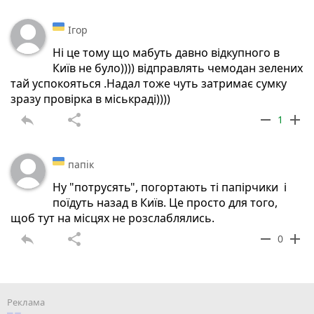
Ігор
Ні це тому що мабуть давно відкупного в
Київ не було)))) відправлять чемодан зелених
тай успокояться .Надал тоже чуть затримає сумку
зразу провірка в міськраді))))
reply
share
remove
add
1
папік
Ну "потрусять", погортають ті папірчики і
поїдуть назад в Київ. Це просто для того,
щоб тут на місцях не розслаблялись.
reply
share
remove
add
0