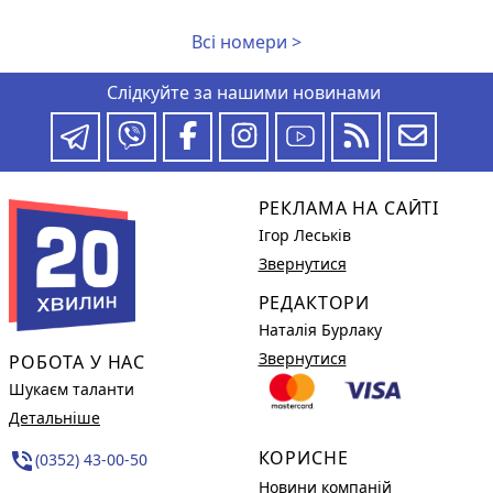
Всі номери >
Слідкуйте за нашими новинами
РЕКЛАМА НА САЙТІ
Ігор Леськів
Звернутися
РЕДАКТОРИ
Наталія Бурлаку
Звернутися
РОБОТА У НАС
Шукаєм таланти
Детальніше
КОРИСНЕ
phone_in_talk
(0352) 43-00-50
Новини компаній