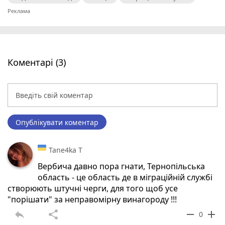
Коментарі (3)
Опублікувати коментар
Tane4ka T
Вербича давно пора гнати, Тернопільська
область - це область де в міграційній службі
створюють штучні черги, для того щоб усе
"порішати" за неправомірну винагороду !!!
reply
share
remove
add
0