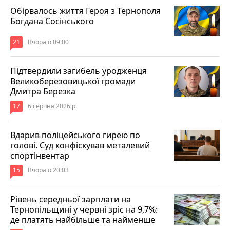
Обірвалось життя Героя з Тернополя
Богдана Сосінського
21
Вчора о 09:00
Підтвердили загибель уродженця
Великоберезовицької громади
Дмитра Березка
17
6 серпня 2026 р.
Вдарив поліцейського гирею по
голові. Суд конфіскував металевий
спортінвентар
15
Вчора о 20:03
Рівень середньої зарплати на
Тернопільщині у червні зріс на 9,7%:
де платять найбільше та найменше