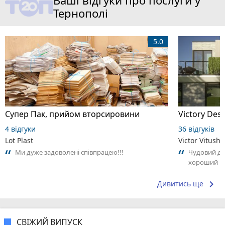
Ваші відгуки про послуги у
Тернополі
5.0
Супер Пак, прийом вторсировини
Victory Desi
4 відгуки
36 відгуків
Lot Plast
Victor Vitushy
Ми дуже задоволені співпрацею!!!
Чудовий ди
хороший ре
keyboard_arrow_right
Дивитись ще
СВІЖИЙ ВИПУСК