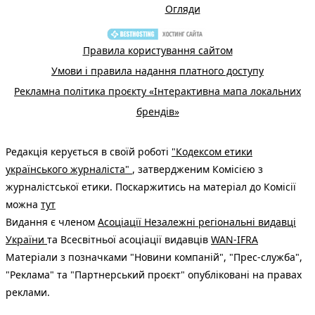
Огляди
Правила користування сайтом
Умови і правила надання платного доступу
Рекламна політика проєкту «Інтерактивна мапа локальних
брендів»
Редакція керується в своїй роботі
"Кодексом етики
українського журналіста"
, затвердженим Комісією з
журналістської етики. Поскаржитись на матеріал до Комісії
можна
тут
Видання є членом
Асоціації Незалежні регіональні видавці
України
та Всесвітньої асоціації видавців
WAN-IFRA
Матеріали з позначками "Новини компаній", "Прес-служба",
"Реклама" та "Партнерський проєкт" опубліковані на правах
реклами.