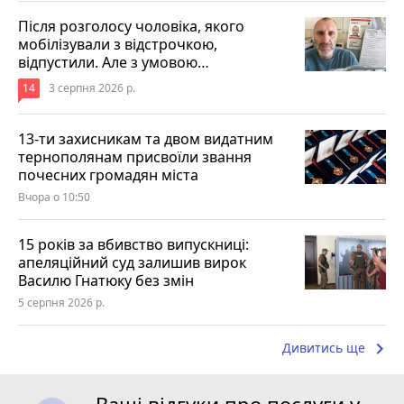
Після розголосу чоловіка, якого
мобілізували з відстрочкою,
відпустили. Але з умовою…
14
3 серпня 2026 р.
13-ти захисникам та двом видатним
тернополянам присвоїли звання
почесних громадян міста
Вчора о 10:50
15 років за вбивство випускниці:
апеляційний суд залишив вирок
Василю Гнатюку без змін
5 серпня 2026 р.
keyboard_arrow_right
Дивитись ще