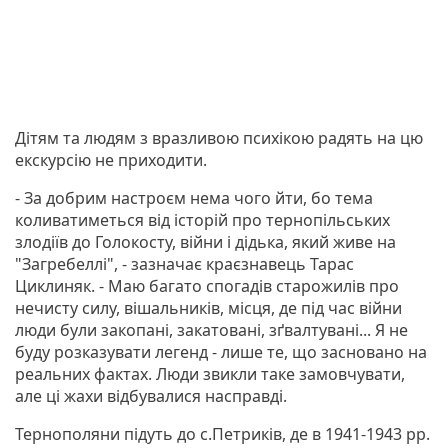
Дітям та людям з вразливою психікою радять на цю
екскурсію не приходити.
- За добрим настроєм нема чого йти, бо тема
коливатиметься від історій про тернопільських
злодіїв до Голокосту, війни і дідька, який живе на
"Загребеллі", - зазначає краєзнавець Тарас
Циклиняк. - Маю багато спогадів старожилів про
нечисту силу, вішальників, місця, де під час війни
люди були закопані, закатовані, зґвалтувані... Я не
буду розказувати легенд - лише те, що засновано на
реальних фактах. Люди звикли таке замовчувати,
але ці жахи відбувалися насправді.
Тернополяни підуть до с.Петриків, де в 1941-1943 рр.