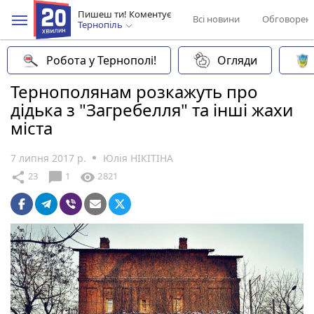
Пишеш ти! Коментує
Всі новини
Обговорен
Тернопіль
Робота у Тернополі!
Огляди
Тернополянам розкажуть про
дідька з "Загребелля" та інші жахи
міста
7 липня 2017 р.
Юлія НІКІТІНА
chat_bubble
share
visibility
23
1
2821