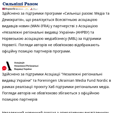
Здійснено за підтримки програми «Сильніші разом: Медіа та
Демократія», що реалізується Всесвітньою асоціацією
видавців новин (WAN-IFRA) у партнерстві з Асоціацією
«Незалежні регіональні видавці України» (АНРВУ) та
Норвезькою асоціацією медіабізнесу (MBL) за підтримки
Норвегії. Погляди авторів не обов’язково відображають
офіційну позицію партнерів програми.
Здійснено за підтримки Асоціації “Незалежні регіональні
видавці України” та Foreningen Ukrainian Media Fund Nordic в
рамках реалізації проєкту Хаб підтримки регіональних медіа.
Погляди авторів не обов'язково збігаються з офіційною
позицією партнерів
Незалежний новинний портал з оперативним висвітленням