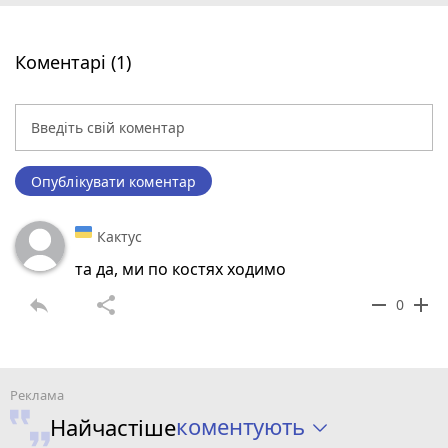
Коментарі (1)
Опублікувати коментар
Кактус
та да, ми по костях ходимо
reply
share
remove
add
0
коментують
Найчастіше