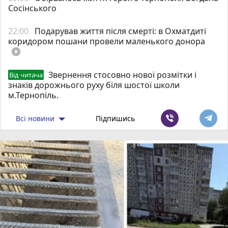
Сосінського
22:00
Подарував життя після смерті: в Охматдиті
коридором пошани провели маленького донора
play_circle_filled
Звернення стосовно нової розмітки і
Від читача
знаків дорожнього руху біля шостої школи
м.Тернопіль.
Всі новини
Підпишись