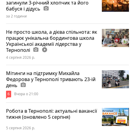
загинули 3-річний хлопчик та його
бабуся і дідусь
photo_camera
за 2 години
Не просто школа, а дієва спільнота: як
працює унікальна бордингова школа
Української академії лідерства у
Тернополі
photo_camera
play_circle_filled
4 серпня 2026 р.
Мітинги на підтримку Михайла
Федорова у Тернополі тривають 23-ій
день
photo_camera
6
Вчора о 21:00
Робота в Тернополі: актуальні вакансії
тижня (оновлено 5 серпня)
5 серпня 2026 р.