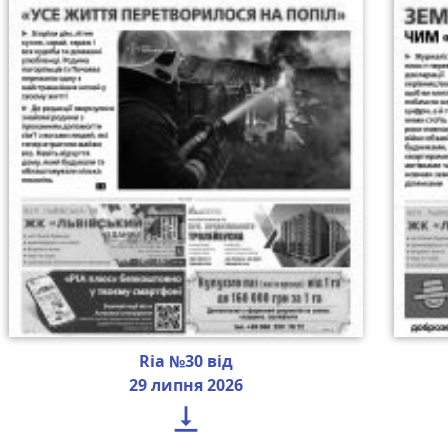
Ria №30 від
29 липня 2026
