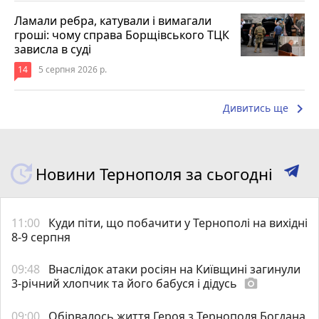
Ламали ребра, катували і вимагали
гроші: чому справа Борщівського ТЦК
зависла в суді
14
5 серпня 2026 р.
keyboard_arrow_right
Дивитись ще
Новини Тернополя за сьогодні
11:00
Куди піти, що побачити у Тернополі на вихідні
8-9 серпня
09:48
Внаслідок атаки росіян на Київщині загинули
3-річний хлопчик та його бабуся і дідусь
photo_camera
09:00
Обірвалось життя Героя з Тернополя Богдана