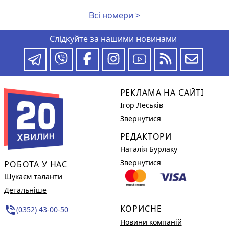
Всі номери >
Слідкуйте за нашими новинами
РЕКЛАМА НА САЙТІ
Ігор Леськів
Звернутися
РЕДАКТОРИ
Наталія Бурлаку
Звернутися
РОБОТА У НАС
Шукаєм таланти
Детальніше
КОРИСНЕ
phone_in_talk
(0352) 43-00-50
Новини компаній