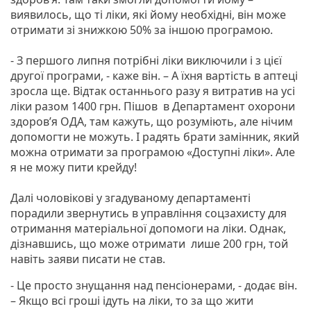
виявилось, що ті ліки, які йому необхідні, він може
отримати зі знижкою 50% за іншою програмою.
- З першого липня потрібні ліки виключили і з цієї
другої програми, - каже він. – А їхня вартість в аптеці
зросла ще. Відтак останнього разу я витратив на усі
ліки разом 1400 грн. Пішов в Департамент охорони
здоров’я ОДА, там кажуть, що розуміють, але нічим
допомогти не можуть. І радять брати замінник, який
можна отримати за програмою «Доступні ліки». Але
я не можу пити крейду!
Далі чоловікові у згадуваному департаменті
порадили звернутись в управління соцзахисту для
отримання матеріальної допомоги на ліки. Однак,
дізнавшись, що може отримати лише 200 грн, той
навіть заяви писати не став.
- Це просто знущання над пенсіонерами, - додає він.
– Якщо всі гроші ідуть на ліки, то за що жити