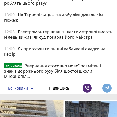
роблять цього разу?
13:00
На Тернопільщині за добу ліквідували сім
пожеж
12:03
Електромонтер впав із шестиметрової висоти
й ледь вижив: як суд покарав його майстра
11:00
Як приготувати пишні кабачкові оладки на
кефірі
Звернення стосовно нової розмітки і
Від читача
знаків дорожнього руху біля шостої школи
м.Тернопіль.
Всі новини
Підпишись