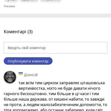
Коментарі (3)
Опублікувати коментар
Діонісій
так всім тим цирком заправляє шташовська
вертихвостка, ніхто не буде давати нічого
гарного бескоштовно. тим більше в ці часи і тим
більше наша держава. от кишені набити, то завжди
не проти, а людям малозабезпеченим допомогти, то
тіпа допоможемо, або останнє заберемо. куди світ