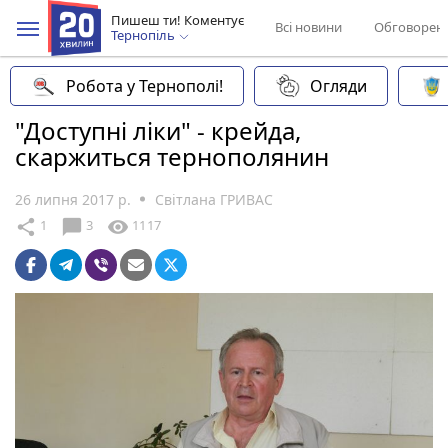
Пишеш ти! Коментує
Всі новини
Обговорен
Тернопіль
Робота у Тернополі!
Огляди
"Доступні ліки" - крейда,
скаржиться тернополянин
26 липня 2017 р.
Світлана ГРИВАС
chat_bubble
share
visibility
1
3
1117