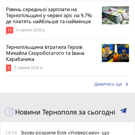
Рівень середньої зарплати на
Тернопільщині у червні зріс на 9,7%:
де платять найбільше та найменше
13
6 серпня 2026 р.
Тернопільщина втратила Героїв
Михайла Скоробогатого та Івана
Карабаника
9
7 серпня 2026 р.
keyboard_arrow_right
Дивитись ще
Новини Тернополя за сьогодні
14:04
Знову розрили біля «Універсаму»: що