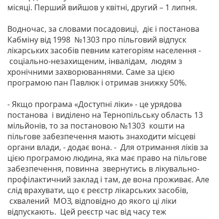
місяці. Перший вийшов у квітні, другий – 1 липня.
Водночас, за словами посадовиці, діє і постанова
Кабміну від 1998 №1303 про пільговий відпуск
лікарських засобів певним категоріям населення -
соціально-незахищеним, інвалідам, людям з
хронічними захворюваннями. Саме за цією
програмою пан Павлюк і отримав знижку 50%.
- Якщо програма «Доступні ліки» - це урядова
постанова і виділено на Тернопільську область 13
мільйонів, то за постановою №1303 кошти на
пільгове забезпечення мають знаходити місцеві
органи влади, - додає вона. - Для отримання ліків за
цією програмою людина, яка має право на пільгове
забезпечення, повинна звернутись в лікувально-
профілактичний заклад і там, де вона проживає. Але
слід врахувати, що є реєстр лікарських засобів,
схвалений МОЗ, відповідно до якого ці ліки
відпускають. Цей реєстр час від часу теж