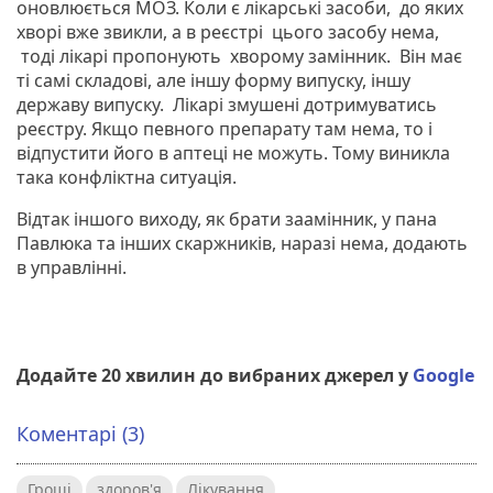
оновлюється МОЗ. Коли є лікарські засоби, до яких
хворі вже звикли, а в реєстрі цього засобу нема,
тоді лікарі пропонують хворому замінник. Він має
ті самі складові, але іншу форму випуску, іншу
державу випуску. Лікарі змушені дотримуватись
реєстру. Якщо певного препарату там нема, то і
відпустити його в аптеці не можуть. Тому виникла
така конфліктна ситуація.
Відтак іншого виходу, як брати заамінник, у пана
Павлюка та інших скаржників, наразі нема, додають
в управлінні.
Додайте 20 хвилин до вибраних джерел у
Google
Коментарі (3)
Гроші
здоров'я
Лікування