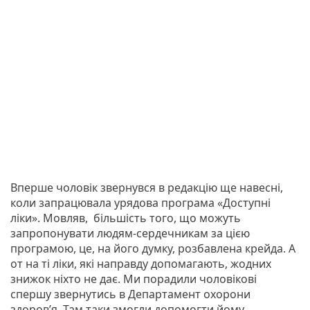
Вперше чоловік звернувся в редакцію ще навесні,
коли запрацювала урядова програма «Доступні
ліки». Мовляв, більшість того, що можуть
запропонувати людям-сердечникам за цією
програмою, це, на його думку, розбавлена крейда. А
от на ті ліки, які направду допомагають, жодних
знижок ніхто не дає. Ми порадили чоловікові
спершу звернутись в Департамент охорони
здоров’я. Там таки змогли допомогти йому –