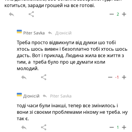
котиться, заради грошей на все готові.
reply
share
remove
add
2
Piter Savka
Діонісій
reply
Треба просто відвикнути від думки шо тобі
хтось шось вивен і безоплатно тобі хтось шось
дасть. Вот і приклад. Людина жила все життя з
тим, а треба було про це думати коли
молодий.
reply
share
remove
add
-1
Діонісій
Piter Savka
reply
тоді часи були інакші, тепер все змінилось і
вони зі своєми проблемами нікому не треба. ну
так є.
reply
share
remove
add
1