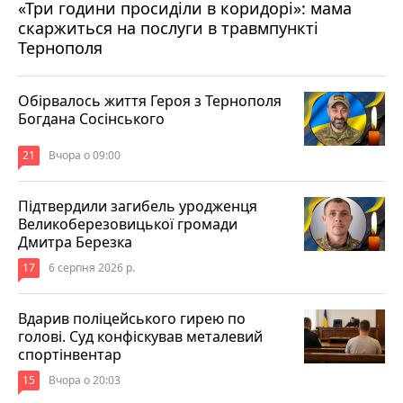
«Три години просиділи в коридорі»: мама
Вчора о 13:05
скаржиться на послуги в травмпункті
Тернополя
Обірвалось життя Героя з Тернополя
Богдана Сосінського
21
Вчора о 09:00
Підтвердили загибель уродженця
Великоберезовицької громади
Дмитра Березка
17
6 серпня 2026 р.
Вдарив поліцейського гирею по
голові. Суд конфіскував металевий
спортінвентар
15
Вчора о 20:03