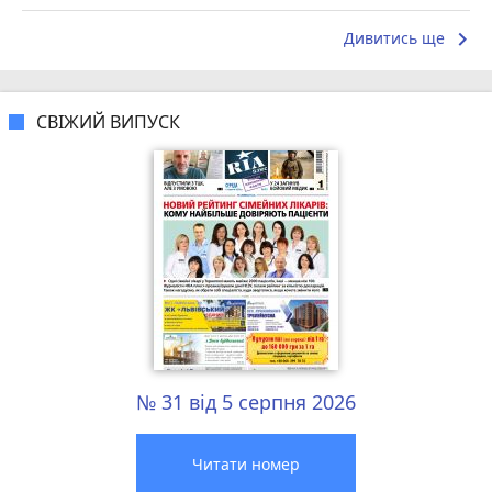
keyboard_arrow_right
Дивитись ще
СВІЖИЙ ВИПУСК
№ 31 від 5 серпня 2026
Читати номер