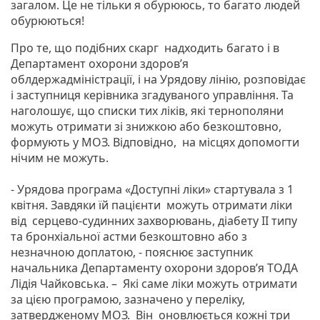
загалом. Це не тільки я обурююсь, то багато людей
обурюються!
Про те, що подібних скарг надходить багато і в
Департамент охорони здоров’я
облдержадміністрації, і на Урядову лінію, розповідає
і заступниця керівника згадуваного управління. Та
наголошує, що списки тих ліків, які тернополяни
можуть отримати зі знижкою або безкоштовно,
формують у МОЗ. Відповідно, на місцях допомогти
нічим не можуть.
- Урядова програма «Доступні ліки» стартувала з 1
квітня. Завдяки їй пацієнти можуть отримати ліки
від серцево-судинних захворювань, діабету ІІ типу
та бронхіальної астми безкоштовно або з
незначною доплатою, - пояснює заступник
начальника Департаменту охорони здоров’я ТОДА
Лідія Чайковська. – Які саме ліки можуть отримати
за цією програмою, зазначено у переліку,
затвердженому МОЗ. Він оновлюється кожні три