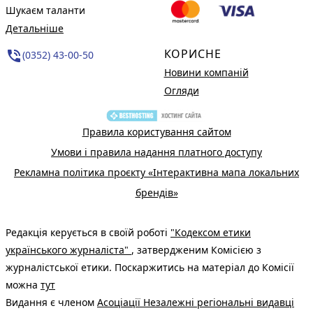
Шукаєм таланти
Детальніше
КОРИСНЕ
phone_in_talk
(0352) 43-00-50
Новини компаній
Огляди
Правила користування сайтом
Умови і правила надання платного доступу
Рекламна політика проєкту «Інтерактивна мапа локальних
брендів»
Редакція керується в своїй роботі
"Кодексом етики
українського журналіста"
, затвердженим Комісією з
журналістської етики. Поскаржитись на матеріал до Комісії
можна
тут
Видання є членом
Асоціації Незалежні регіональні видавці