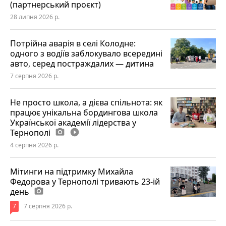
(партнерський проєкт)
28 липня 2026 р.
Потрійна аварія в селі Колодне:
одного з водіїв заблокувало всередині
авто, серед постраждалих — дитина
7 серпня 2026 р.
Не просто школа, а дієва спільнота: як
працює унікальна бордингова школа
Української академії лідерства у
Тернополі
photo_camera
play_circle_filled
4 серпня 2026 р.
Мітинги на підтримку Михайла
Федорова у Тернополі тривають 23-ій
день
photo_camera
7
7 серпня 2026 р.