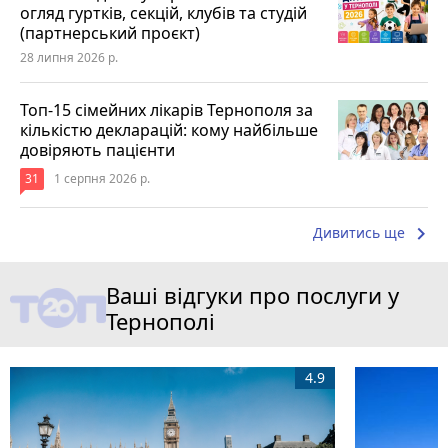
огляд гуртків, секцій, клубів та студій
(партнерський проєкт)
28 липня 2026 р.
Топ-15 сімейних лікарів Тернополя за
кількістю декларацій: кому найбільше
довіряють пацієнти
31
1 серпня 2026 р.
keyboard_arrow_right
Дивитись ще
Ваші відгуки про послуги у
Тернополі
4.9