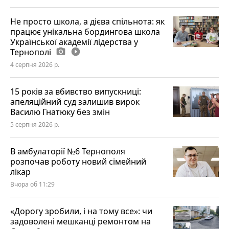
Не просто школа, а дієва спільнота: як
працює унікальна бордингова школа
Української академії лідерства у
Тернополі
photo_camera
play_circle_filled
4 серпня 2026 р.
15 років за вбивство випускниці:
апеляційний суд залишив вирок
Василю Гнатюку без змін
5 серпня 2026 р.
В амбулаторії №6 Тернополя
розпочав роботу новий сімейний
лікар
Вчора об 11:29
«Дорогу зробили, і на тому все»: чи
задоволені мешканці ремонтом на