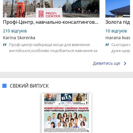
Профі-Центр, навчально-консалтингова компанія
210 відгуків
10 відгуків
Karina Skorenka
marana kvas
Профі центр-найкраще місце для вивчення
Сьогодні ві
англійської,особливо подобається навчання за
дуже щира 
методом калана,викладачі дуже милі...
спілкуванн
keyboard_arrow_right
Дивитись ще
СВІЖИЙ ВИПУСК