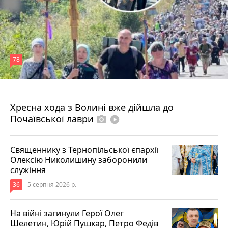
78
4 серпня 2026 р.
Хресна хода з Волині вже дійшла до
Почаївської лаври
photo_camera
play_circle_filled
Священнику з Тернопільської єпархії
Олексію Николишину заборонили
служіння
36
5 серпня 2026 р.
На війні загинули Герої Олег
Шелетин, Юрій Пушкар, Петро Федів