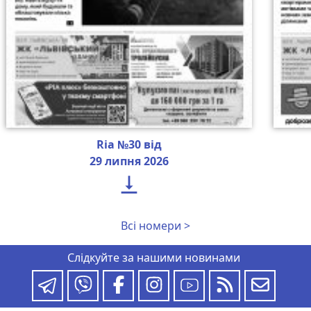
Ria №30 від
29 липня 2026

Всі номери >
Слідкуйте за нашими новинами