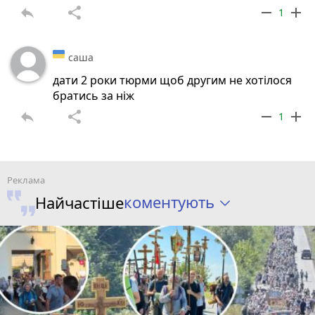
reply
share
remove
add
1
саша
дати 2 роки тюрми щоб другим не хотілося
братись за ніж
reply
share
remove
add
1
коментують
Найчастіше