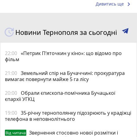
keyboard_arrow_right
Дивитись ще
Новини Тернополя за сьогодні
22:00
«Петрик П’яточкин у кіно»: що відомо про
фільм
21:00
Земельний спір на Бучаччині: прокуратура
вимагає повернути майже 5 га лісу
20:00
Обрали єпископа-помічника Бучацької
єпархії УГКЦ
19:00
35-річну тернополянку підозрюють у крадіжці
телефона в неповнолітнього
Звернення стосовно нової розмітки і
Від читача