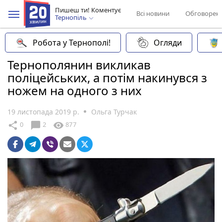
Пишеш ти! Коментує
Всі новини
Обговорен
Тернопіль
Робота у Тернополі!
Огляди
Тернополянин викликав
поліцейських, а потім накинувся з
ножем на одного з них
19 листопада 2019 р.
Ольга Турчак
chat_bubble
share
visibility
0
2
877