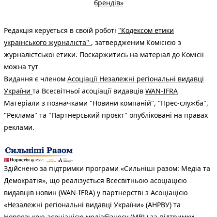
брендів»
Редакція керується в своїй роботі
"Кодексом етики
українського журналіста"
, затвердженим Комісією з
журналістської етики. Поскаржитись на матеріал до Комісії
можна
тут
Видання є членом
Асоціації Незалежні регіональні видавці
України
та Всесвітньої асоціації видавців
WAN-IFRA
Матеріали з позначками "Новини компаній", "Прес-служба",
"Реклама" та "Партнерський проєкт" опубліковані на правах
реклами.
Здійснено за підтримки програми «Сильніші разом: Медіа та
Демократія», що реалізується Всесвітньою асоціацією
видавців новин (WAN-IFRA) у партнерстві з Асоціацією
«Незалежні регіональні видавці України» (АНРВУ) та
Норвезькою асоціацією медіабізнесу (MBL) за підтримки