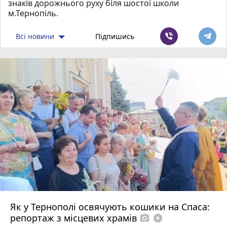
знаків дорожнього руху біля шостої школи
м.Тернопіль.
Всі новини
Підпишись
Як у Тернополі освячують кошики на Спаса:
репортаж з місцевих храмів
photo_camera
play_circle_filled