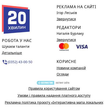
РЕКЛАМА НА САЙТІ
Ігор Леськів
Звернутися
РЕДАКТОРИ
Наталія Бурлаку
Звернутися
РОБОТА У НАС
Шукаєм таланти
Детальніше
КОРИСНЕ
phone_in_talk
(0352) 43-00-50
Новини компаній
Огляди
Правила користування сайтом
Умови і правила надання платного доступу
Рекламна політика проєкту «Інтерактивна мапа локальних