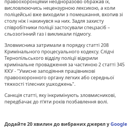
правоохоронцями неодноразово ображав їх,
висловлюючись нецензурною лексикою, а коли
поліцейські вже виходили з помешкання, вхопив зі
столу ніж і накинувся на них. Задля захисту
співробітники поліції застосували спецзасіб –
сльозогінний газ і викликали підмогу.
Зловмисника затримали в порядку статті 208
Кримінального процесуального кодексу. Слідчі
Тернопільського відділу поліції відкрили
кримінальне провадження за частиною 2 статті 345
ККУ - "Умисне заподіяння працівникові
правоохоронного органу легких або середньої
тяжкості тілесних ушкоджень".
Санкція статті, яку інкримінують зловмисникові,
передбачає до п’яти років позбавлення волі.
Додайте 20 хвилин до вибраних джерел у
Google