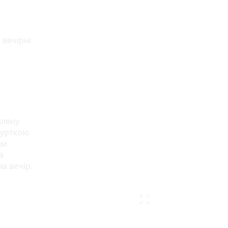
 вечірні
лляну
курткою
им
а
а вечір.
