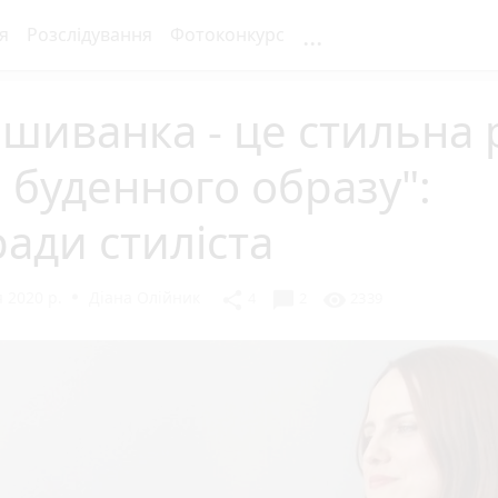
...
я
Розслідування
Фотоконкурс
шиванка - це стильна 
 буденного образу":
ади стиліста
 2020 р.
Діана Олійник
chat_bubble
share
visibility
4
2
2339