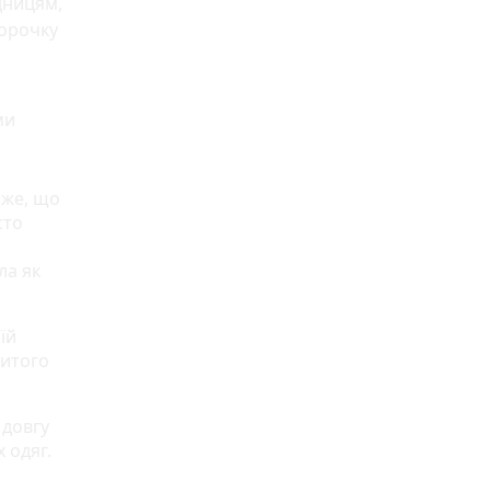
дницям,
сорочку
ми
аже, що
сто
ла як
їй
шитого
 довгу
 одяг.