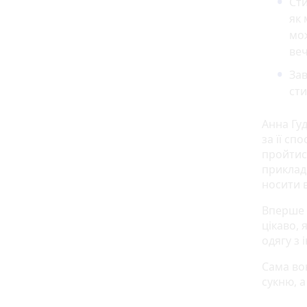
Сти
як 
мож
веч
Зав
сти
Анна Гуд
за її сп
пройтися
приклад
носити 
Вперше 
цікаво,
одягу з
Сама вон
сукню, 