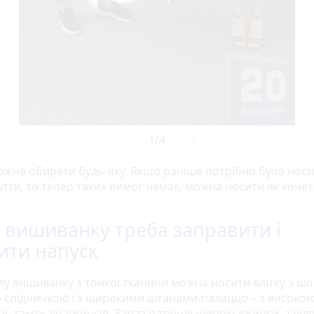
ожна обирати будь-яку. Якщо раніше потрібно було носи
уття, то тепер таких вимог немає, можна носити як хочет
 вишиванку треба заправити і
ити напуск
ілу вишиванку з тонкої тканини можна носити влітку з шо
ю спідничкою і з широкими штанами-палаццо – з високою
і, також до джинсів. Зараз в тренді широкі джинси, з від