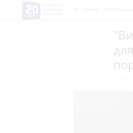
Пишеш ти!
Всі новини
Обговоренн
Коментує
Тернопіль
"Ви
для
пор
18 травня