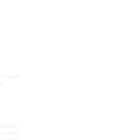
ти сумку
е.
ртами і
 талією,
різаним