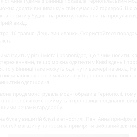
ліст Анна Гудима з Вінниці показала тернопільським мо
можна додати вишиванку у свій сучасний гардероб. Цю 
на носити у будні – на роботу, навчання, на прогулянки,
ірній вихід.
тра, 16 травня, День вишиванки. Скористайтеся порада
ліста
има їздить у різні міста і розповідає, що з чим носити. К
остереженнями, те що можна одягнути у Київі вдень і про
, то у Вінниці таке можуть одягнути ввечері на вихід. На
і вишиванок одного з магазинів у Тернополі вона показа
вишитий одяг щодня.
вона продемонструвала модні образи в Тернополі, тому 
 які тернополянки сприймуть її пропозиції поєднання ви
 іншими речами гардеробу.
а була у вишитій блузі в етностилі. Пані Анна приміряла
а гостей магазину попросила приміряти вибраний для них