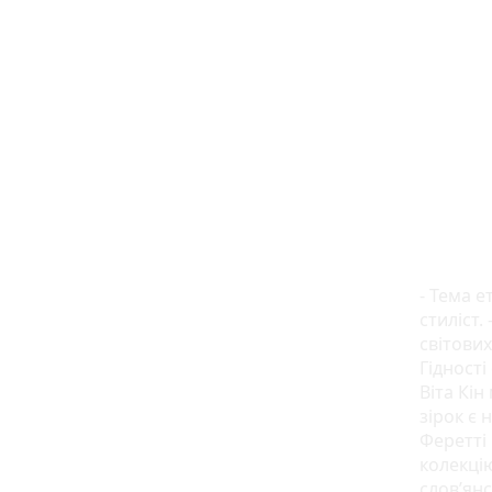
- Тема е
стиліст.
світових
Гідност
Віта Кін
зірок є 
Феретті 
колекцію
слов’янс