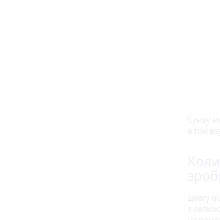
Сумку м
в тон вз
Коли
зроб
Довгу б
з легко
на ремен