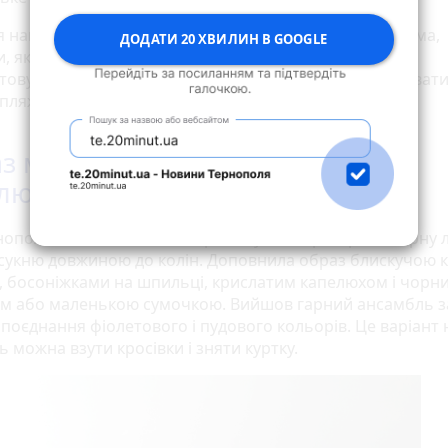
я наших дизайнерів і стилістів, переконана Анна Гудима,
ДОДАТИ 20 ХВИЛИН В GOOGLE
и, як носити вишиванку в повсякденному житті і
овувати її в різних стилях – діловому, сasual, створювати
 пляжний лук.
з можна доповнити крислатим
люхом
нополянки Яни стиліст запропонувала приміряти чорну 
сукню довжиною до колін. Доповнила образ блискучою 
, босоніжками на шпильці, крислатим капелюхом і чорн
м або маленькою сумочкою. Вийшов гарний ансамбль з
поєднання фіолетового і пудового кольорів. Це варіант н
ь можна взути кросівки і зняти куртку.