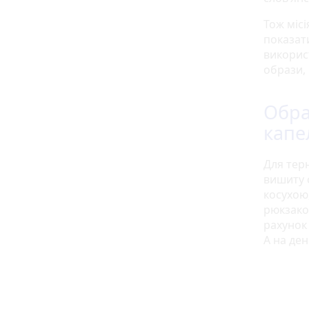
Тож місі
показат
використ
образи,
Обра
капе
Для тер
вишиту 
косухою
рюкзако
рахунок 
А на ден