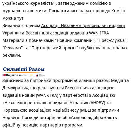
українського журналіста"
, затвердженим Комісією з
журналістської етики. Поскаржитись на матеріал до Комісії
можна
тут
Видання є членом
Асоціації Незалежні регіональні видавці
України
та Всесвітньої асоціації видавців
WAN-IFRA
Матеріали з позначками "Новини компаній", "Прес-служба",
"Реклама" та "Партнерський проєкт" опубліковані на правах
реклами.
Здійснено за підтримки програми «Сильніші разом: Медіа та
Демократія», що реалізується Всесвітньою асоціацією
видавців новин (WAN-IFRA) у партнерстві з Асоціацією
«Незалежні регіональні видавці України» (АНРВУ) та
Норвезькою асоціацією медіабізнесу (MBL) за підтримки
Норвегії. Погляди авторів не обов’язково відображають
офіційну позицію партнерів програми.