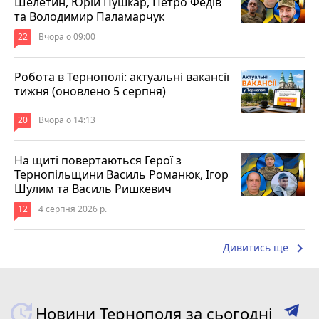
Шелетин, Юрій Пушкар, Петро Федів
та Володимир Паламарчук
22
Вчора о 09:00
Робота в Тернополі: актуальні вакансії
тижня (оновлено 5 серпня)
20
Вчора о 14:13
На щиті повертаються Герої з
Тернопільщини Василь Романюк, Ігор
Шулим та Василь Ришкевич
12
4 серпня 2026 р.
keyboard_arrow_right
Дивитись ще
Новини Тернополя за сьогодні