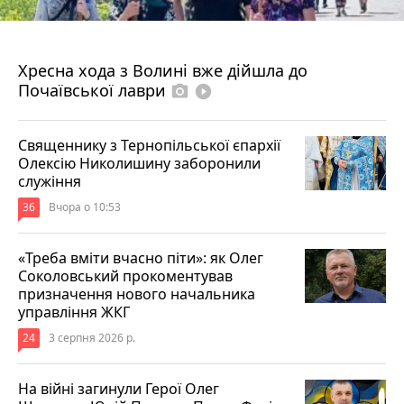
4 серпня 2026 р.
Хресна хода з Волині вже дійшла до
Почаївської лаври
photo_camera
play_circle_filled
Священнику з Тернопільської єпархії
Олексію Николишину заборонили
служіння
36
Вчора о 10:53
«Треба вміти вчасно піти»: як Олег
Соколовський прокоментував
призначення нового начальника
управління ЖКГ
24
3 серпня 2026 р.
На війні загинули Герої Олег