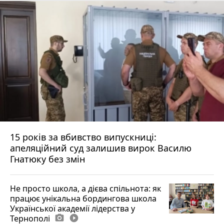
15 років за вбивство випускниці:
апеляційний суд залишив вирок Василю
Гнатюку без змін
Не просто школа, а дієва спільнота: як
працює унікальна бордингова школа
Української академії лідерства у
Тернополі
photo_camera
play_circle_filled