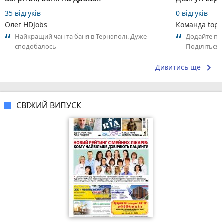
35 відгуків
0 відгуків
Олег HDJobs
Команда top2
Найкращий чан та баня в Тернополі. Дуже
Додайте пер
сподобалось
Поділіться
сподобалос
keyboard_arrow_right
Дивитись ще
СВІЖИЙ ВИПУСК