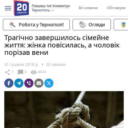
Пишеш ти! Коментує
Всі новини
Обговорен
Тернопіль
Робота у Тернополі!
Огляди
Трагічно завершилось сімейне
життя: жінка повісилась, а чоловік
порізав вени
31 травня 2018 р.
20 хвилин
chat_bubble
share
visibility
1
0
4043