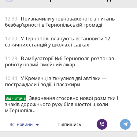
12:30
Призначили уповноваженого з питань
безбар’єрності в Тернопільській громаді
12:00
У Тернополі планують встановити 12
сонячних станцій у школах і садках
11:29
В амбулаторії №6 Тернополя розпочав
роботу новий сімейний лікар
10:44
У Кременці зіткнулися дві автівки —
постраждали і водії, і пасажири
Звернення стосовно нової розмітки і
Від читача
знаків дорожнього руху біля шостої школи
м.Тернопіль.
Всі новини
Підпишись