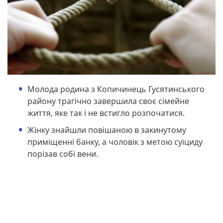
Молода родина з Копичинець Гусятинського
району трагічно завершила своє сімейне
життя, яке так і не встигло розпочатися.
Жінку знайшли повішаною в закинутому
приміщенні банку, а чоловік з метою суїциду
порізав собі вени.