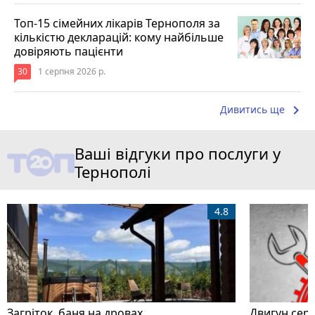
Топ-15 сімейних лікарів Тернополя за
кількістю декларацій: кому найбільше
довіряють пацієнти
30
1 серпня 2026 р.
keyboard_arrow_right
Дивитись ще
Ваші відгуки про послуги у
Тернополі
4.8
Загріток, баня на дровах
Двигун серв