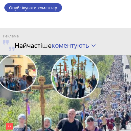
Опублікувати коментар
коментують
Найчастіше
77