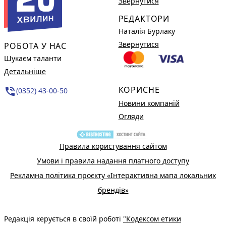
Звернутися
РЕДАКТОРИ
Наталія Бурлаку
Звернутися
РОБОТА У НАС
Шукаєм таланти
Детальніше
КОРИСНЕ
phone_in_talk
(0352) 43-00-50
Новини компаній
Огляди
Правила користування сайтом
Умови і правила надання платного доступу
Рекламна політика проєкту «Інтерактивна мапа локальних
брендів»
Редакція керується в своїй роботі
"Кодексом етики