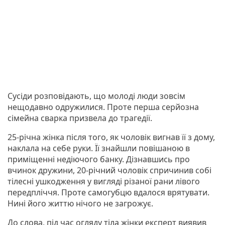
Сусіди розповідають, що молоді люди зовсім
нещодавно одружилися. Проте перша серйозна
сімейна сварка призвела до трагедії.
25-річна жінка після того, як чоловік вигнав її з дому,
наклала на себе руки. Її знайшли повішаною в
приміщенні недіючого банку. Дізнавшись про
вчинок дружини, 20-річний чоловік спричинив собі
тілесні ушкодження у вигляді різаної рани лівого
передпліччя. Проте самогубцю вдалося врятувати.
Нині його життю нічого не загрожує.
До слова, під час огляду тіла жінки експерт виявив