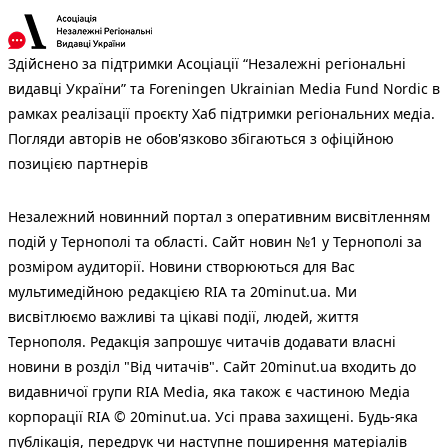
Здійснено за підтримки Асоціації “Незалежні регіональні
видавці України” та Foreningen Ukrainian Media Fund Nordic в
рамках реалізації проєкту Хаб підтримки регіональних медіа.
Погляди авторів не обов'язково збігаються з офіційною
позицією партнерів
Незалежний новинний портал з оперативним висвітленням
подій у Тернополі та області. Сайт новин №1 у Тернополі за
розміром аудиторії. Новини створюються для Вас
мультимедійною редакцією RIA та 20minut.ua. Ми
висвітлюємо важливі та цікаві події, людей, життя
Тернополя. Редакція запрошує читачів додавати власні
новини в розділ "Від читачів". Сайт 20minut.ua входить до
видавничої групи RIA Media, яка також є частиною Медіа
корпорації RIA © 20minut.ua. Усі права захищені. Будь-яка
публiкацiя, передрук чи наступне поширення матеріалів