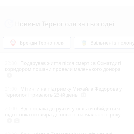
Новини Тернополя за сьогодні
Бренди Тернопілля
Звільнені з полон
22:00
Подарував життя після смерті: в Охматдиті
коридором пошани провели маленького донора
play_circle_filled
21:00
Мітинги на підтримку Михайла Федорова у
Тернополі тривають 23-ій день
photo_camera
20:00
Від рюкзака до ручки: у скільки обійдеться
підготовка школяра до нового навчального року
play_circle_filled
photo_camera