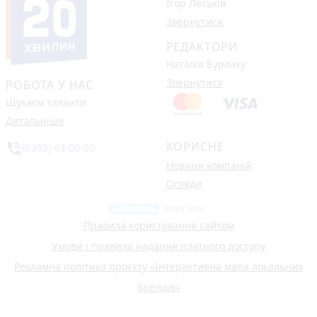
Ігор Леськів
Звернутися
РЕДАКТОРИ
Наталія Бурлаку
Звернутися
РОБОТА У НАС
Шукаєм таланти
Детальніше
КОРИСНЕ
phone_in_talk
(0352) 43-00-50
Новини компаній
Огляди
Правила користування сайтом
Умови і правила надання платного доступу
Рекламна політика проєкту «Інтерактивна мапа локальних
брендів»