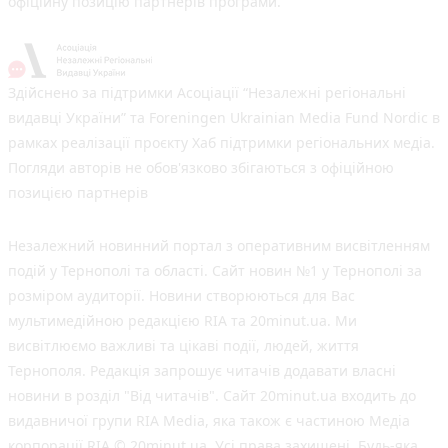
офіційну позицію партнерів програми.
Здійснено за підтримки Асоціації “Незалежні регіональні
видавці України” та Foreningen Ukrainian Media Fund Nordic в
рамках реалізації проєкту Хаб підтримки регіональних медіа.
Погляди авторів не обов'язково збігаються з офіційною
позицією партнерів
Незалежний новинний портал з оперативним висвітленням
подій у Тернополі та області. Сайт новин №1 у Тернополі за
розміром аудиторії. Новини створюються для Вас
мультимедійною редакцією RIA та 20minut.ua. Ми
висвітлюємо важливі та цікаві події, людей, життя
Тернополя. Редакція запрошує читачів додавати власні
новини в розділ "Від читачів". Сайт 20minut.ua входить до
видавничої групи RIA Media, яка також є частиною Медіа
корпорації RIA © 20minut.ua. Усі права захищені. Будь-яка