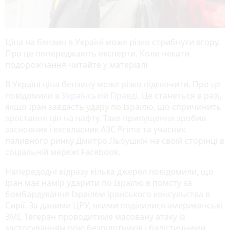
Ціна на бензин в Україні може різко стрибнути вгору.
Про це попереджають експерти. Коли чекати
подорожчання читайте у матеріалі
В Україні ціна бензину може різко підскочити. Про це
повідомили в
Українській Правді.
Це станеться в разі,
якщо Іран завдасть удару по Ізраїлю, що спричинить
зростання цін на нафту. Таке припущення зробив
засновник і ексвласник АЗС Prime та учасник
паливного ринку Дмитро Льоушкін на своїй сторінці в
соціальній мережі Facebook.
Напередодні відразу кілька джерел повідомили, що
Іран має намір ударити по Ізраїлю в помсту за
бомбардування Ізраїлем іранського консульства в
Сирії. За даними ЦРУ, якими поділилися американські
ЗМІ, Тегеран проводитиме масовану атаку із
застосуванням рою безпілотників і балістичними