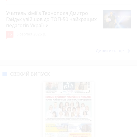
Учитель хімії з Тернополя Дмитро
Гайдук увійшов до ТОП-50 найкращих
педагогів України
15
5 серпня 2026 р.
keyboard_arrow_right
Дивитись ще
СВІЖИЙ ВИПУСК