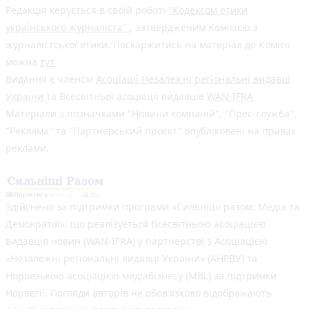
Редакція керується в своїй роботі
"Кодексом етики
українського журналіста"
, затвердженим Комісією з
журналістської етики. Поскаржитись на матеріал до Комісії
можна
тут
Видання є членом
Асоціації Незалежні регіональні видавці
України
та Всесвітньої асоціації видавців
WAN-IFRA
Матеріали з позначками "Новини компаній", "Прес-служба",
"Реклама" та "Партнерський проєкт" опубліковані на правах
реклами.
Здійснено за підтримки програми «Сильніші разом: Медіа та
Демократія», що реалізується Всесвітньою асоціацією
видавців новин (WAN-IFRA) у партнерстві з Асоціацією
«Незалежні регіональні видавці України» (АНРВУ) та
Норвезькою асоціацією медіабізнесу (MBL) за підтримки
Норвегії. Погляди авторів не обов’язково відображають