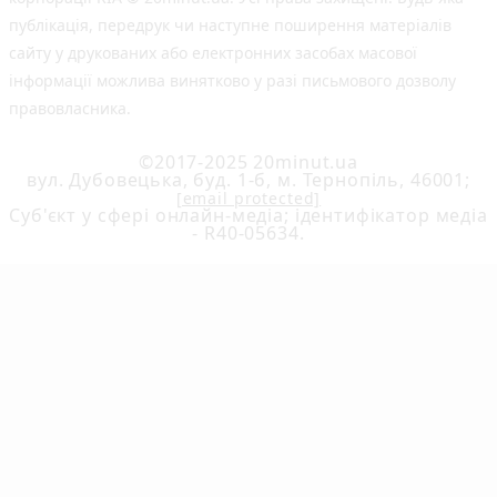
публiкацiя, передрук чи наступне поширення матеріалів
сайту у друкованих або електронних засобах масової
інформації можлива винятково у разі письмового дозволу
правовласника.
©2017-2025 20minut.ua
вул. Дубовецька, буд. 1-б, м. Тернопіль, 46001;
[email protected]
Cуб'єкт у сфері онлайн-медіа; ідентифікатор медіа
- R40-05634.