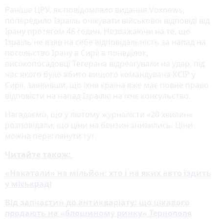
Раніше ЦРУ, як повідомляло видання Voxnews,
попередило Ізраїль очікувати військової відповіді від
Ірану протягом 48 годин. Незважаючи на те, що
Ізраїль не взяв на себе відповідальність за напад на
посольство Ірану в Сирії в понеділок,
високопосадовці Тегерана відреагували на удар, під
час якого було вбито вищого командувача КСІР у
Сирії, заявивши, що їхня країна вже має повне право
відповісти на напад Ізраїлю на їхнє консульство.
Нагадаємо, що у лютому журналісти «20 хвилин»
розповідали, що ціни на бензин знизились. Ціни
можна переглянути
тут.
Читайте також:
«Накатали» на мільйон: хто і на яких авто їздить
у міськраді
Від запчастин до антикваріату: що цікавого
продають на «блошиному ринку» Тернополя