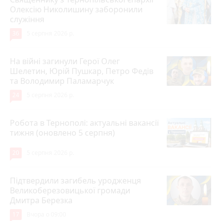
Олексію Николишину заборонили
служіння
36
5 серпня 2026 р.
На війні загинули Герої Олег
Шелетин, Юрій Пушкар, Петро Федів
та Володимир Паламарчук
24
5 серпня 2026 р.
Робота в Тернополі: актуальні вакансії
тижня (оновлено 5 серпня)
20
5 серпня 2026 р.
Підтвердили загибель уродженця
Великоберезовицької громади
Дмитра Березка
17
Вчора о 09:00