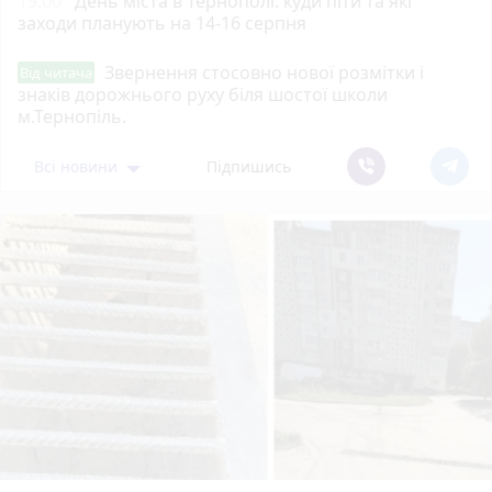
19:00
День міста в Тернополі: куди піти та які
заходи планують на 14-16 серпня
Звернення стосовно нової розмітки і
Від читача
знаків дорожнього руху біля шостої школи
м.Тернопіль.
Всі новини
Підпишись