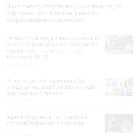
Після потопу квартири на Коновальця, 20
сирі та цвітуть. Мешканці можуть
розраховувати на допомогу?
Не просто школа, а дієва спільнота: як
працює унікальна бордингова школа
Української академії лідерства у
Тернополі
photo_camera
play_circle_filled
4 серпня 2026 р.
Розвиток дітей у Тернополі 2026:
огляд гуртків, секцій, клубів та студій
(партнерський проєкт)
28 липня 2026 р.
Зарплати вчителів та студентські
стипендії підвищать з 1 вересня
10 годин тому