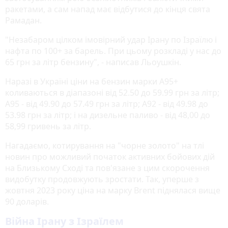
ракетами, а сам напад має відбутися до кінця свята
Рамадан.
"Незабаром цілком імовірний удар Ірану по Ізраїлю і
нафта по 100+ за барель. При цьому розкладі у нас до
65 грн за літр бензину", - написав Льоушкін.
Наразі в Україні ціни на бензин марки А95+
коливаються в діапазоні від 52.50 до 59.99 грн за літр;
А95 - від 49.90 до 57.49 грн за літр; А92 - від 49.98 до
53.98 грн за літр; і на дизельне паливо - від 48,00 до
58,99 гривень за літр.
Нагадаємо, котирування на "чорне золото" на тлі
новин про можливий початок активних бойових дій
на Близькому Сході та пов'язане з цим скорочення
видобутку продовжують зростати. Так, уперше з
жовтня 2023 року ціна на марку Brent піднялася вище
90 доларів.
Війна Ірану з Ізраїлем