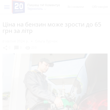
Пишеш ти! Коментує
Всі новини
Обговорен
Тернопіль
Ціна на бензин може зрости до 65
грн за літр
8 квітня 2024 р.
Ольга Турчак
chat_bubble
share
visibility
0
0
235