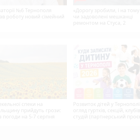
латорії №6 Тернополя
«Дорогу зробили, і на тому
ав роботу новий сімейний
чи задоволені мешканці
ремонтом на Стуса, 2
екельної спеки на
Розвиток дітей у Тернополі
ільщину прийдуть грози:
огляд гуртків, секцій, клубів
 погоди на 5-7 серпня
студій (партнерський проє