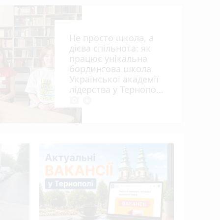
Не просто школа, а
дієва спільнота: як
працює унікальна
бордингова школа
Української академії
лідерства у Тернополі
photo_camera
play_circle_filled
15 років 
апеляцій
Василю Г