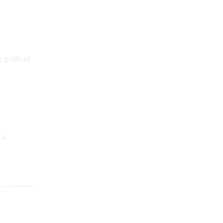
в районі
ть