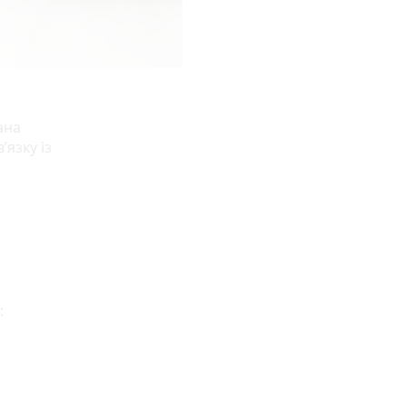
ана
язку із
: