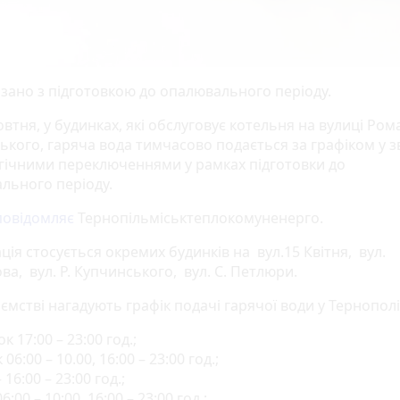
язано з підготовкою до опалювального періоду.
овтня, у будинках, які обслуговує котельня на вулиці Ром
кого, гаряча вода тимчасово подається за графіком у зв’
гічними переключеннями у рамках підготовки до
льного періоду.
овідомляє
Тернопільміськтеплокомуненерго.
ія стосується окремих будинків на вул.15 Квітня, вул.
а, вул. Р. Купчинського, вул. С. Петлюри.
ємстві нагадують графік подачі гарячої води у Тернополі
к 17:00 – 23:00 год.;
06:00 – 10.00, 16:00 – 23:00 год.;
 16:00 – 23:00 год.;
:00 – 10:00, 16:00 – 23:00 год.;