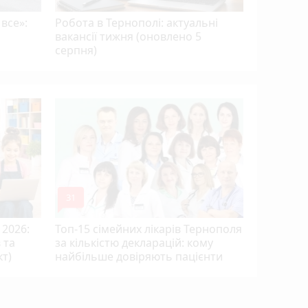
 все»:
Робота в Тернополі: актуальні
вакансії тижня (оновлено 5
серпня)
Після роз
мобілізув
відпусти
mode_comment
mode_comment
31
10
 2026:
Топ-15 сімейних лікарів Тернополя
 та
за кількістю декларацій: кому
кт)
найбільше довіряють пацієнти