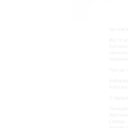
Це пов'
Від 19 ж
Купчинсь
техноло
опалюва
Про це
п
Інформац
Корольов
У підпри
Понеділо
Вівторок 
Середа –
Четвер 06