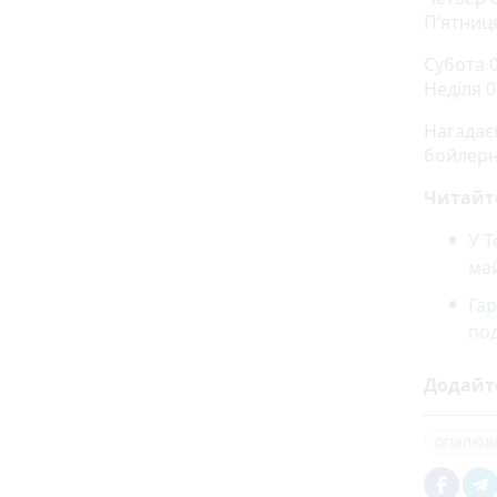
П’ятниця
Субота 0
Неділя 07
Нагадає
бойлерно
Читайт
У Т
ма
Гар
под
Додайт
опалюв