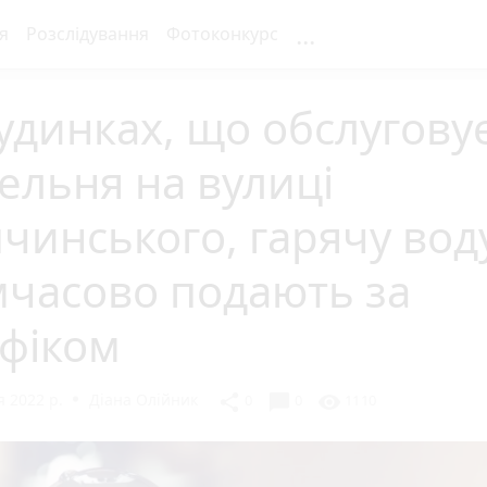
...
я
Розслідування
Фотоконкурс
удинках, що обслугову
ельня на вулиці
чинського, гарячу вод
мчасово подають за
афіком
 2022 р.
Діана Олійник
chat_bubble
share
visibility
0
0
1110