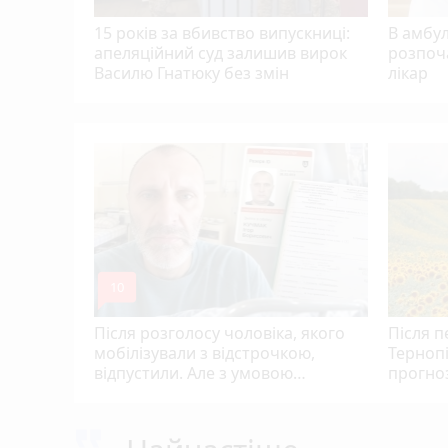
15 років за вбивство випускниці:
В амбу
апеляційний суд залишив вирок
розпоч
Василю Гнатюку без змін
лікар
Тернополя
кому
цієнти
mode_comment
10
Після розголосу чоловіка, якого
Після п
мобілізували з відстрочкою,
Терноп
відпустили. Але з умовою…
прогноз