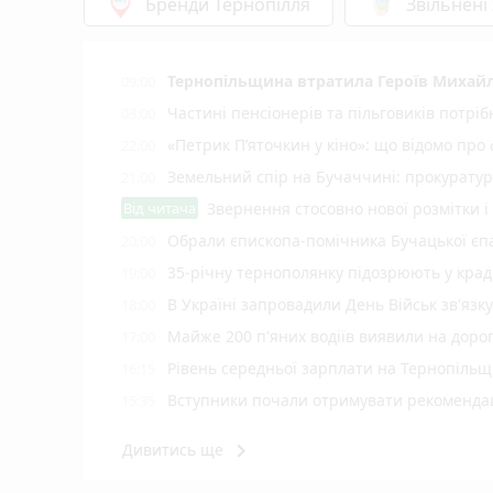
Бренди Тернопілля
Звільнені
Тернопільщина втратила Героїв Михайл
09:00
Частині пенсіонерів та пільговиків потріб
08:00
«Петрик П’яточкин у кіно»: що відомо про
22:00
Земельний спір на Бучаччині: прокуратур
21:00
Від читача
Звернення стосовно нової розмітки і
Обрали єпископа-помічника Бучацької єпа
20:00
35-річну тернополянку підозрюють у крад
19:00
В Україні запровадили День Військ зв'язк
18:00
Майже 200 п'яних водіїв виявили на доро
17:00
Рівень середньої зарплати на Тернопільщ
16:15
Вступники почали отримувати рекомендаці
15:35
У Тернополі зафіксували температурний 
15:02
keyboard_arrow_right
Дивитись ще
Школяр з Тернопільщини у свій День на
14:30