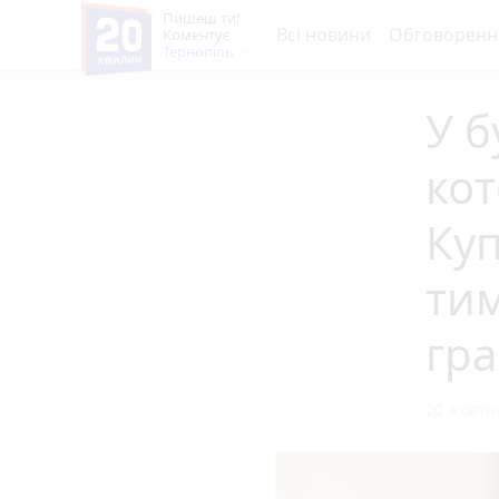
Пишеш ти!
Всі новини
Обговоренн
Коментує
Тернопіль
У б
кот
Куп
ти
гр
20 жовтня