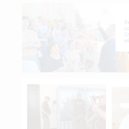
Судитимуть водія Opel за смертельну ДТП
14:00
Горів балкон в багатоповерхівці на Банде
13:30
Під час святкової служби у соборі Різ
12:54
Я
Призначили уповноваженого з питань безб
12:30
о
С
У Тернополі планують встановити 12 соняч
12:00
м
В амбулаторії №6 Тернополя розпочав роб
11:29
У Кременці зіткнулися дві автівки — по
10:44
альні
 5