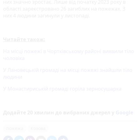
них значно зростає. Лише від початку 2023 року в
області зареєстровано 26 загиблих на пожежах. З
них 4 людини загинули у листопаді.
Читайте також:
На місці пожежі в Чортківському районі виявили тіло
чоловіка
У Лановецькій громаді на місці пожежі знайшли тіло
людини
У Монастириській громаді горіла зерносушарка
Додайте 20 хвилин до вибраних джерел у
Google
пожежа
Козова