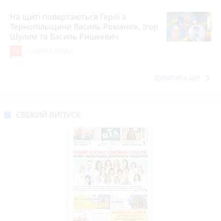
На щиті повертаються Герої з
Тернопільщини Василь Романюк, Ігор
Шулим та Василь Ришкевич
12
4 серпня 2026 р.
keyboard_arrow_right
Дивитись ще
СВІЖИЙ ВИПУСК