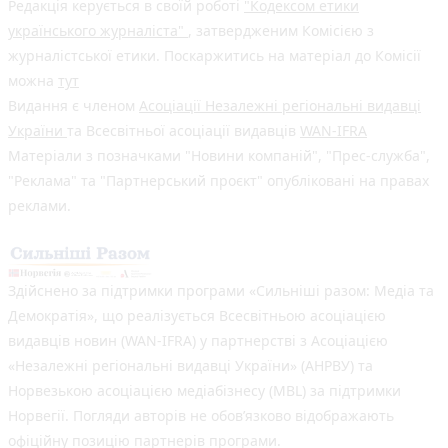
Редакція керується в своїй роботі
"Кодексом етики
українського журналіста"
, затвердженим Комісією з
журналістської етики. Поскаржитись на матеріал до Комісії
можна
тут
Видання є членом
Асоціації Незалежні регіональні видавці
України
та Всесвітньої асоціації видавців
WAN-IFRA
Матеріали з позначками "Новини компаній", "Прес-служба",
"Реклама" та "Партнерський проєкт" опубліковані на правах
реклами.
Здійснено за підтримки програми «Сильніші разом: Медіа та
Демократія», що реалізується Всесвітньою асоціацією
видавців новин (WAN-IFRA) у партнерстві з Асоціацією
«Незалежні регіональні видавці України» (АНРВУ) та
Норвезькою асоціацією медіабізнесу (MBL) за підтримки
Норвегії. Погляди авторів не обов’язково відображають
офіційну позицію партнерів програми.