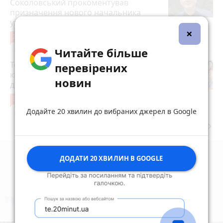
Соколовський прокоментував
призначення нового начальника
управління ЖКГ
×
24
3 серпня 2026 р.
Читайте більше
Топ-15 сімейних лікарів Тернополя за
перевірених
кількістю декларацій: кому найбільше
новин
довіряють пацієнти
30
1 серпня 2026 р.
Додайте 20 хвилин до вибраних джерел в Google
keyboard_arrow_right
Дивитись ще
ДОДАТИ 20 ХВИЛИН В GOOGLE
коментують
Найчастіше