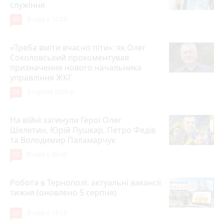
служіння
35
Вчора о 10:53
«Треба вміти вчасно піти»: як Олег
Соколовський прокоментував
призначення нового начальника
управління ЖКГ
24
3 серпня 2026 р.
На війні загинули Герої Олег
Шелетин, Юрій Пушкар, Петро Федів
та Володимир Паламарчук
22
Вчора о 09:00
Робота в Тернополі: актуальні вакансії
тижня (оновлено 5 серпня)
20
Вчора о 14:13