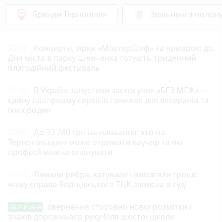
Бренди Тернопілля
Звільнені з полон
22:01
Концерти, зірки «МастерШеф» та ярмарок: до
Дня міста в парку Шевченка готують триденний
благодійний фестиваль
21:00
В Україні запустили застосунок «БЕЗ МЕЖ» —
єдину платформу сервісів і знижок для ветеранів та
їхніх родин
20:00
До 33 280 грн на навчання: хто на
Тернопільщині може отримати ваучер та які
професії можна опанувати
19:05
Ламали ребра, катували і вимагали гроші:
чому справа Борщівського ТЦК зависла в суді
Звернення стосовно нової розмітки і
Від читача
знаків дорожнього руху біля шостої школи