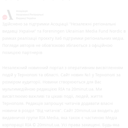
Здійснено за підтримки Асоціації “Незалежні регіональні
видавці України” та Foreningen Ukrainian Media Fund Nordic в
рамках реалізації проєкту Хаб підтримки регіональних медіа.
Погляди авторів не обов'язково збігаються з офіційною
позицією партнерів
Незалежний новинний портал з оперативним висвітленням
подій у Тернополі та області. Сайт новин №1 у Тернополі за
розміром аудиторії. Новини створюються для Вас
мультимедійною редакцією RIA та 20minut.ua. Ми
висвітлюємо важливі та цікаві події, людей, життя
Тернополя. Редакція запрошує читачів додавати власні
новини в розділ "Від читачів". Сайт 20minut.ua входить до
видавничої групи RIA Media, яка також є частиною Медіа
корпорації RIA © 20minut.ua. Усі права захищені. Будь-яка