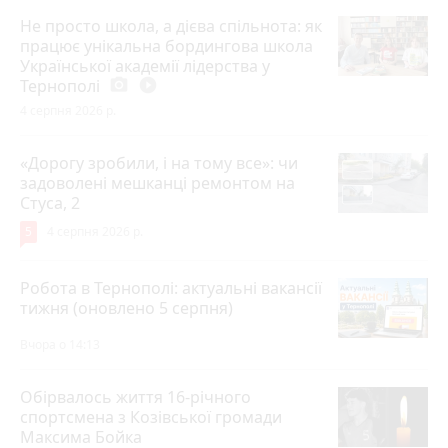
Не просто школа, а дієва спільнота: як
працює унікальна бордингова школа
Української академії лідерства у
Тернополі
photo_camera
play_circle_filled
4 серпня 2026 р.
«Дорогу зробили, і на тому все»: чи
задоволені мешканці ремонтом на
Стуса, 2
5
4 серпня 2026 р.
Робота в Тернополі: актуальні вакансії
тижня (оновлено 5 серпня)
Вчора о 14:13
Обірвалось життя 16-річного
спортсмена з Козівської громади
Максима Бойка