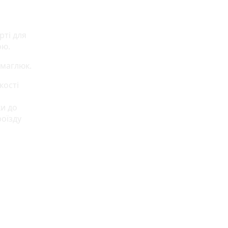
рті для
ою.
Смаглюк.
кості
ки до
роїзду