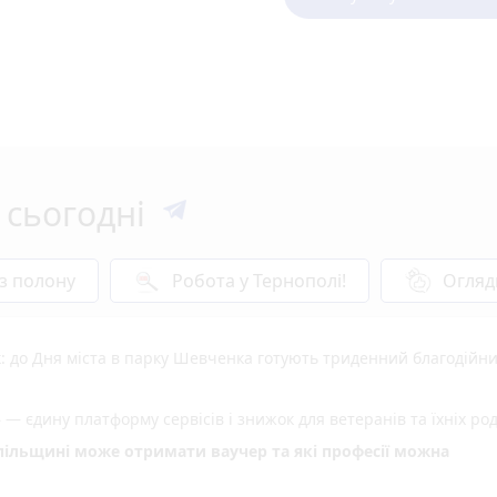
 сьогодні
 з полону
Робота у Тернополі!
Огляд
: до Дня міста в парку Шевченка готують триденний благодійн
 — єдину платформу сервісів і знижок для ветеранів та їхніх ро
опільщині може отримати ваучер та які професії можна