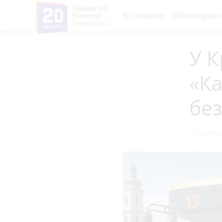
Пишеш ти!
Всі новини
Обговоренн
Коментує
Тернопіль
У 
«К
без
16 травня