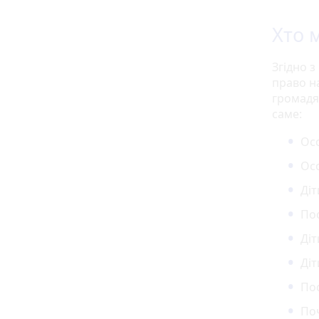
Хто 
Згідно з
право н
громадя
саме:
Осо
Осо
Діт
По
Діт
Діт
Пос
По