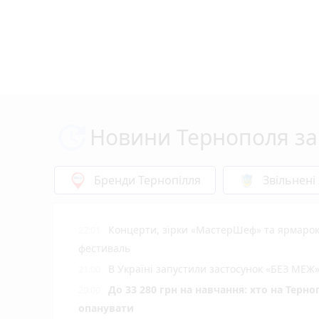
Новини Тернополя за
Бренди Тернопілля
Звільнені
Концерти, зірки «МастерШеф» та ярмарок
22:01
фестиваль
В Україні запустили застосунок «БЕЗ МЕЖ»
21:00
До 33 280 грн на навчання: хто на Терн
20:00
опанувати