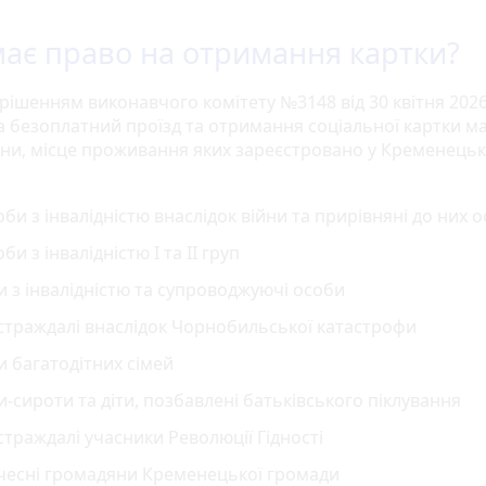
має право на отримання картки?
 рішенням виконавчого комітету №3148 від 30 квітня 202
а безоплатний проїзд та отримання соціальної картки м
ни, місце проживання яких зареєстровано у Кременецькі
би з інвалідністю внаслідок війни та прирівняні до них 
би з інвалідністю I та II груп
и з інвалідністю та супроводжуючі особи
страждалі внаслідок Чорнобильської катастрофи
и багатодітних сімей
и-сироти та діти, позбавлені батьківського піклування
траждалі учасники Революції Гідності
чесні громадяни Кременецької громади