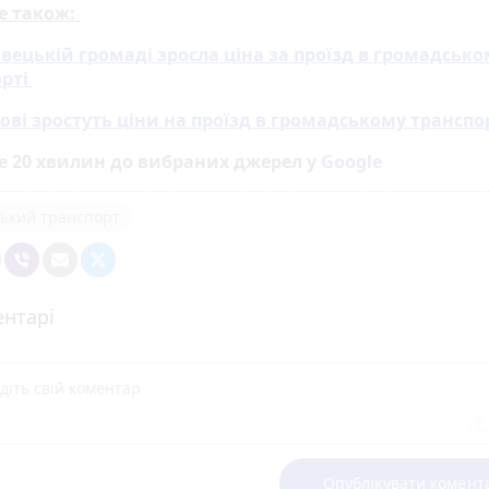
е також:
вецькій громаді зросла ціна за проїзд в громадсько
рті
ові зростуть ціни на проїзд в громадському транспо
е 20 хвилин до вибраних джерел у
Google
ький транспорт
нтарі
Опублікувати комент