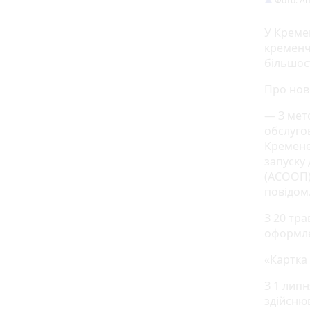
Фото: Ан
У Креме
кременча
більшос
Про но
— З мет
обслуго
Кремене
запуску
(АСООП)
повідом
З 20 тр
оформле
«Картка
З 1 липн
здійсню