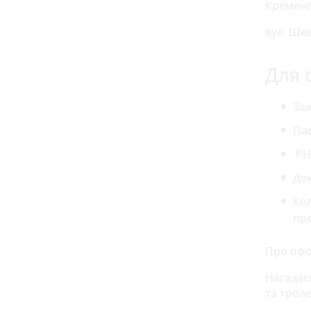
Кремене
вул. Шев
Для 
Зая
Пас
РН
Док
Кол
пр
Про офо
Нагадає
та трол