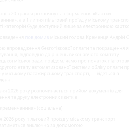
дрій Смаглюк
нці з 20 травня розпочнуть оформлення «Картки
нина», а з 1 липня пільговий проїзд у міському транспо
ті категорій буде доступний лише за електронною картк
вовведення
повідомив
міський голова Кременця Андрій 
ою впровадження безготівкової оплати та покращення я
вування, відповідно до рішень виконавчого комітету
цької міської ради, повідомляємо про початок підготов
 другого етапу автоматизованої системи обліку оплати п
 у міському пасажирському транспорті, — йдеться в
ленні.
авня 2026 року розпочинається прийом документів для
ння та друку електронних квитків
 кременчанина» (соціальна)
я 2026 року пільговий проїзд у міському транспорті
ватиметься виключно за допомогою