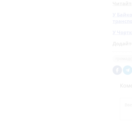
Читайт
У Байко
транспо
У Чортк
Додайт
громадс
Коме