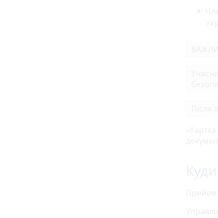
Чле
Ук
ВАЖЛИ
Учасни
безопл
Після 
«Картка
документ
Куди
Прийом 
Управлі