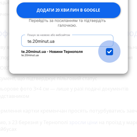
цької міської ради
ДОДАТИ 20 ХВИЛИН В GOOGLE
ченка, 56 (ліве крило першого поверху)
оформлення картки необхідно под
ву встановленої форми та згоду на обробку персональн
порт або ID-картку та документ про місце проживання
ОКПП (ідентифікаційний код)
умент, що підтверджує пільговий статус
ьорове фото 3×4 см — лише у разі подачі документів
едставником
рмлення картки кременчан просять потурбуватись завч
мо, з 23 березня у Тернополі
зросли ціни
на проїзд у ма
ейбусах