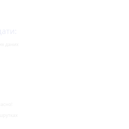
ати:
их даних
асно!
ршрутках