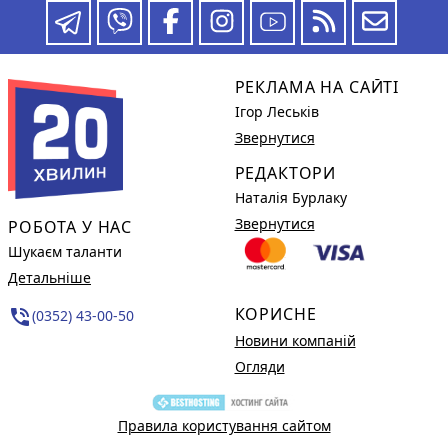
РЕКЛАМА НА САЙТІ
Ігор Леськів
Звернутися
РЕДАКТОРИ
Наталія Бурлаку
Звернутися
РОБОТА У НАС
Шукаєм таланти
Детальніше
КОРИСНЕ
phone_in_talk
(0352) 43-00-50
Новини компаній
Огляди
Правила користування сайтом