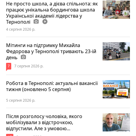
Не просто школа, а дієва спільнота: як
працює унікальна бордингова школа
Української академії лідерства у
Тернополі
photo_camera
play_circle_filled
4 серпня 2026 р.
Мітинги на підтримку Михайла
Федорова у Тернополі тривають 23-ій
день
photo_camera
7
7 серпня 2026 р.
Робота в Тернополі: актуальні вакансії
тижня (оновлено 5 серпня)
5 серпня 2026 р.
Після розголосу чоловіка, якого
мобілізували з відстрочкою,
відпустили. Але з умовою…