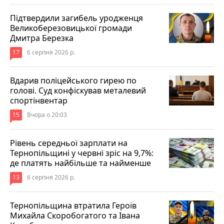
Підтвердили загибель уродженця
Великоберезовицької громади
Дмитра Березка
17
6 серпня 2026 р.
Вдарив поліцейського гирею по
голові. Суд конфіскував металевий
спортінвентар
15
Вчора о 20:03
Рівень середньої зарплати на
Тернопільщині у червні зріс на 9,7%:
де платять найбільше та найменше
13
6 серпня 2026 р.
Тернопільщина втратила Героїв
Михайла Скоробогатого та Івана