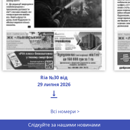
Ria №30 від
29 липня 2026

Всі номери >
Слідкуйте за нашими новинами