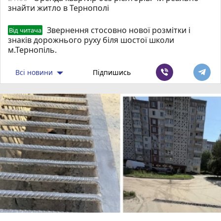
знайти житло в Тернополі
Звернення стосовно нової розмітки і
Від читача
знаків дорожнього руху біля шостої школи
м.Тернопіль.
Всі новини
Підпишись