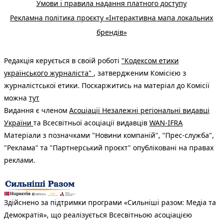
Умови і правила надання платного доступу
Рекламна політика проєкту «Інтерактивна мапа локальних
брендів»
Редакція керується в своїй роботі
"Кодексом етики
українського журналіста"
, затвердженим Комісією з
журналістської етики. Поскаржитись на матеріал до Комісії
можна
тут
Видання є членом
Асоціації Незалежні регіональні видавці
України
та Всесвітньої асоціації видавців
WAN-IFRA
Матеріали з позначками "Новини компаній", "Прес-служба",
"Реклама" та "Партнерський проєкт" опубліковані на правах
реклами.
Здійснено за підтримки програми «Сильніші разом: Медіа та
Демократія», що реалізується Всесвітньою асоціацією