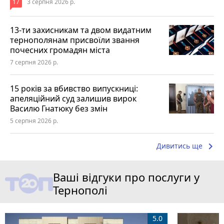
17
3 серпня 2026 р.
13-ти захисникам та двом видатним
тернополянам присвоїли звання
почесних громадян міста
7 серпня 2026 р.
15 років за вбивство випускниці:
апеляційний суд залишив вирок
Василю Гнатюку без змін
5 серпня 2026 р.
keyboard_arrow_right
Дивитись ще
Ваші відгуки про послуги у
Тернополі
5.0