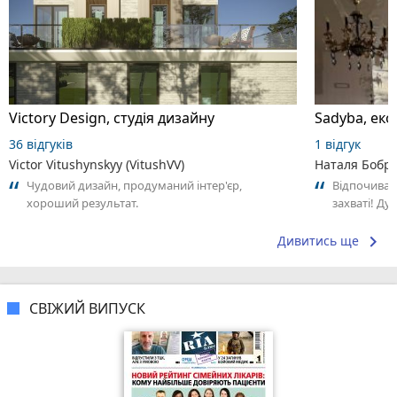
Victory Design, студія дизайну
Sadyba, еко
36 відгуків
1 відгук
Victor Vitushynskyy (VitushVV)
Наталя Бобр
Чудовий дизайн, продуманий інтер'єр,
Відпочивала
хороший результат.
захваті! Ду
дровах та ч
бджолина..
keyboard_arrow_right
Дивитись ще
СВІЖИЙ ВИПУСК