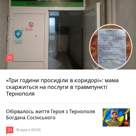
35
«Три години просиділи в коридорі»: мама
Вчора о 13:05
скаржиться на послуги в травмпункті
Тернополя
Обірвалось життя Героя з Тернополя
Богдана Сосінського
20
Вчора о 09:00