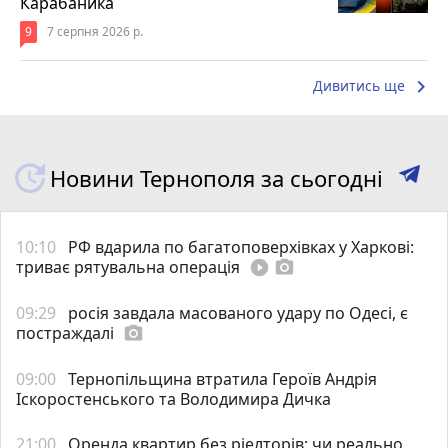
Карабаника
9
7 серпня 2026 р.
keyboard_arrow_right
Дивитись ще
Новини Тернополя за сьогодні
10:10
РФ вдарила по багатоповерхівках у Харкові:
триває рятувальна операція
play_circle_filled
photo_camera
09:29
росія завдала масованого удару по Одесі, є
постраждалі
photo_camera
09:00
Тернопільщина втратила Героїв Андрія
Іскоростенського та Володимира Дичка
21:00
Оренда квартир без ріелторів: чи реально