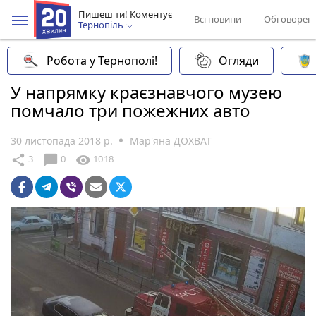
Пишеш ти! Коментує
Всі новини
Обговорен
Тернопіль
Робота у Тернополі!
Огляди
У напрямку краєзнавчого музею
помчало три пожежних авто
30 листопада 2018 р.
Мар'яна ДОХВАТ
chat_bubble
share
visibility
3
0
1018