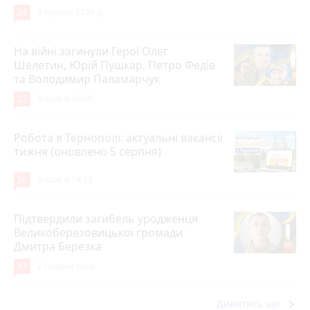
24
3 серпня 2026 р.
На війні загинули Герої Олег
Шелетин, Юрій Пушкар, Петро Федів
та Володимир Паламарчук
22
Вчора о 09:00
Робота в Тернополі: актуальні вакансії
тижня (оновлено 5 серпня)
20
Вчора о 14:13
Підтвердили загибель уродженця
Великоберезовицької громади
Дмитра Березка
13
2 години тому
keyboard_arrow_right
Дивитись ще