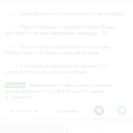
13:30
Горів балкон в багатоповерхівці на Бандери
12:54
Під час святкової служби у соборі Різдва
Христового людині викликали «швидку»
play_circle_filled
12:30
Призначили уповноваженого з питань
безбар’єрності в Тернопільській громаді
12:00
У Тернополі планують встановити 12
сонячних станцій у школах і садках
Звернення стосовно нової розмітки і
Від читача
знаків дорожнього руху біля шостої школи
м.Тернопіль.
Всі новини
Підпишись