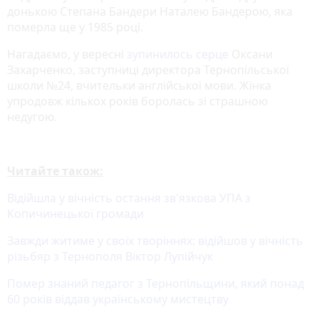
донькою Степана Бандери Наталею Бандерою, яка
померла ще у 1985 році.
Нагадаємо, у вересні
зупинилось серце
Оксани
Захарченко, заступниці директора Тернопільської
школи №24, вчительки англійської мови. Жінка
упродовж кількох років боролась зі страшною
недугою.
Читайте також:
Відійшла у вічність остання зв'язкова УПА з
Копичинецької громади
Завжди житиме у своїх творіннях: відійшов у вічність
різьбяр з Тернополя Віктор Лупійчук
Помер знаний педагог з Тернопільщини, який понад
60 років віддав українському мистецтву