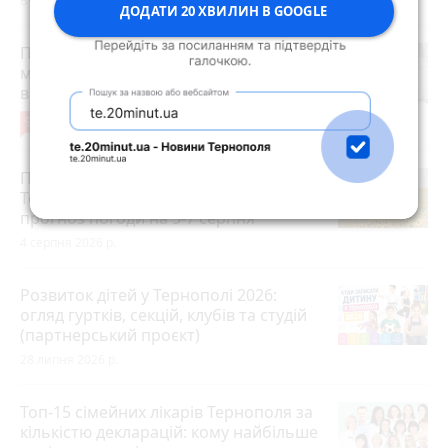
Вчора о 14:13
ДОДАТИ 20 ХВИЛИН В GOOGLE
Після розголосу чоловіка, якого
мобілізували з відстрочкою,
відпустили. Але з умовою…
9
3 серпня 2026 р.
Після пекельної спеки на
Тернопільщину прийдуть грози:
прогноз погоди на 5-7 серпня
4 серпня 2026 р.
Розвиток дітей у Тернополі 2026:
огляд гуртків, секцій, клубів та студій
(партнерський проєкт)
28 липня 2026 р.
Топ-15 сімейних лікарів Тернополя за
кількістю декларацій: кому найбільше