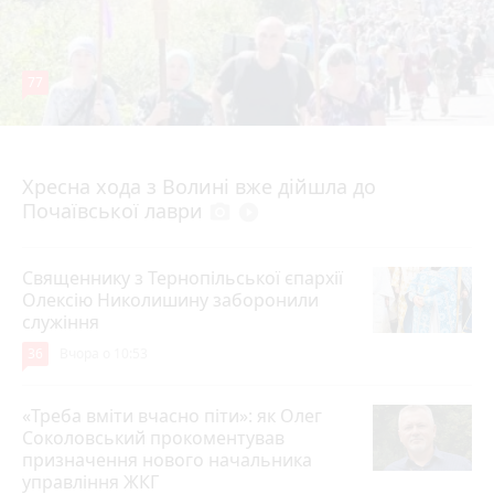
77
4 серпня 2026 р.
Хресна хода з Волині вже дійшла до
Почаївської лаври
photo_camera
play_circle_filled
Священнику з Тернопільської єпархії
Олексію Николишину заборонили
служіння
36
Вчора о 10:53
«Треба вміти вчасно піти»: як Олег
Соколовський прокоментував
призначення нового начальника
управління ЖКГ