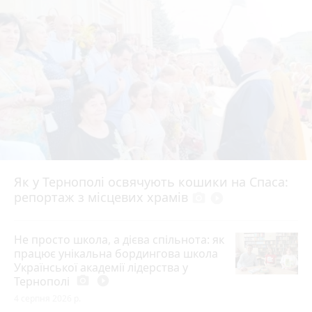
Як у Тернополі освячують кошики на Спаса:
репортаж з місцевих храмів
photo_camera
play_circle_filled
Не просто школа, а дієва спільнота: як
працює унікальна бордингова школа
Української академії лідерства у
Тернополі
photo_camera
play_circle_filled
4 серпня 2026 р.