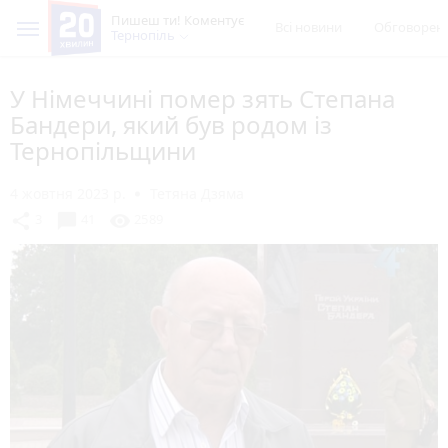
Пишеш ти! Коментує
Всі новини
Обговорен
Тернопіль
У Німеччині помер зять Степана
Бандери, який був родом із
Тернопільщини
4 жовтня 2023 р.
Тетяна Дзяма
chat_bubble
share
visibility
3
41
2589