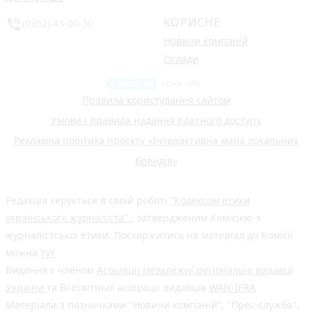
КОРИСНЕ
phone_in_talk
(0352) 43-00-50
Новини компаній
Огляди
Правила користування сайтом
Умови і правила надання платного доступу
Рекламна політика проєкту «Інтерактивна мапа локальних
брендів»
Редакція керується в своїй роботі
"Кодексом етики
українського журналіста"
, затвердженим Комісією з
журналістської етики. Поскаржитись на матеріал до Комісії
можна
тут
Видання є членом
Асоціації Незалежні регіональні видавці
України
та Всесвітньої асоціації видавців
WAN-IFRA
Матеріали з позначками "Новини компаній", "Прес-служба",