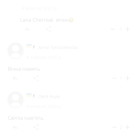
4 жовтня 2023 р.
Lana Cherniak втюк😂
reply
share
remove
add
-1
Anna Tomashevska
4 жовтня 2023 р.
Вічна память
reply
share
remove
add
1
Леся Яцик
4 жовтня 2023 р.
Світла пам'ять.
reply
share
remove
add
2