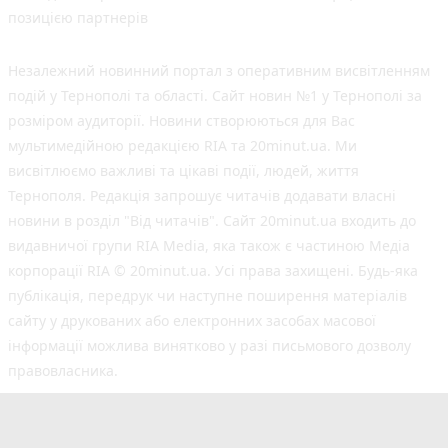
позицією партнерів
Незалежний новинний портал з оперативним висвітленням
подій у Тернополі та області. Сайт новин №1 у Тернополі за
розміром аудиторії. Новини створюються для Вас
мультимедійною редакцією RIA та 20minut.ua. Ми
висвітлюємо важливі та цікаві події, людей, життя
Тернополя. Редакція запрошує читачів додавати власні
новини в розділ "Від читачів". Сайт 20minut.ua входить до
видавничої групи RIA Media, яка також є частиною Медіа
корпорації RIA © 20minut.ua. Усі права захищені. Будь-яка
публiкацiя, передрук чи наступне поширення матеріалів
сайту у друкованих або електронних засобах масової
інформації можлива винятково у разі письмового дозволу
правовласника.
©2017-2025 20minut.ua
вул. Дубовецька, буд. 1-б, м. Тернопіль, 46001;