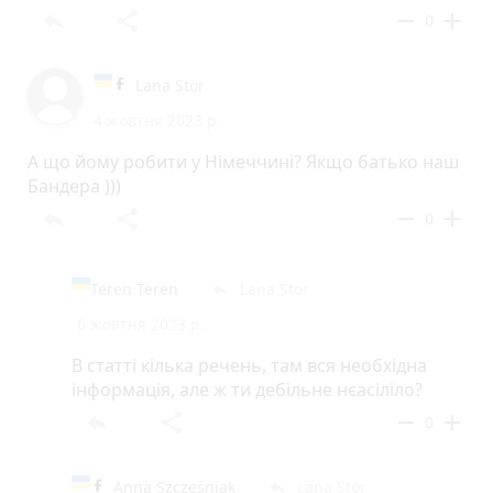
reply
share
remove
add
0
Lana Stor
4 жовтня 2023 р.
А що йому робити у Німеччині? Якщо батько наш
Бандера )))
reply
share
remove
add
0
Teren Teren
Lana Stor
reply
6 жовтня 2023 р.
В статті кілька речень, там вся необхідна
інформація, але ж ти дебільне нєасіліло?
reply
share
remove
add
0
Anna Szcześniak
Lana Stor
reply