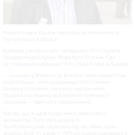
Родина Андрія Куцана переїхала до Німеччини із
Тернопільської області.
Відійшов у вічність зять провідника ОУН Степана
Бандери Андрій Куцан. Йому було 89 років. Про
це
повідомив
ієромонах УГКЦ Юрій Бойко зі Львова.
— Сьогодні у Мюнхені до вічності переставився пан
Андрій Куцан - зять провідника ОУН Степана
Бандери історична, скромна, надзвичайно
обдарована людина, мій великий приятель і
порадник, — йдеться у повідомленні.
Відомо, що Андрій Куцан жив у Німеччині із
дитиниства. Його сімʼя, родом із
Теребовлянщини, переїхала під час війни, коли
Андрієві було 11 років. У 1970-му Андрій одружився з