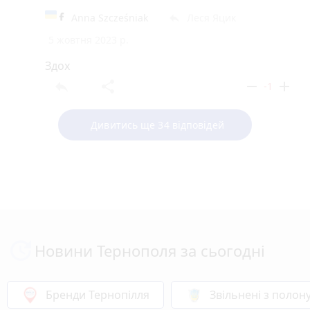
Anna Szcześniak
Леся Яцик
reply
5 жовтня 2023 р.
Здох
reply
share
remove
add
-1
Дивитись ще 34 відповідей
Новини Тернополя за сьогодні
Бренди Тернопілля
Звільнені з полон