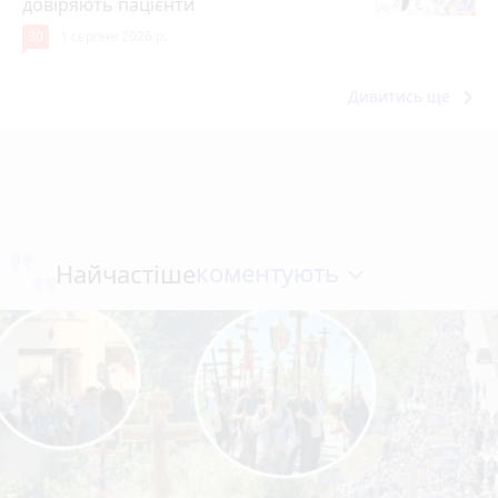
довіряють пацієнти
30
1 серпня 2026 р.
keyboard_arrow_right
Дивитись ще
коментують
Найчастіше