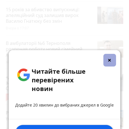
15 років за вбивство випускниці:
апеляційний суд залишив вирок
Василю Гнатюку без змін
Вчора о 17:07
В амбулаторії №6 Тернополя
розпочав роботу новий сімейний
лікар
×
за годину
Читайте більше
«Дорогу зробили, і на тому все»: чи
перевірених
задоволені мешканці ремонтом на
новин
Стуса, 2
5
4 серпня 2026 р.
Додайте 20 хвилин до вибраних джерел в Google
Робота в Тернополі: актуальні вакансії
тижня (оновлено 5 серпня)