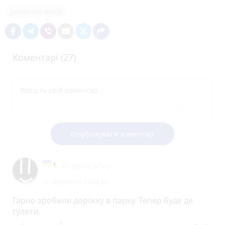
розвиток міста
Коментарі (27)
Опублікувати коментар
𝚂𝚝𝚎𝚙𝚊𝚗シ︎シ︎シ︎
30 вересня 2024 р.
Гарно зробили доріжку в парку. Тепер буде де
гуляти.