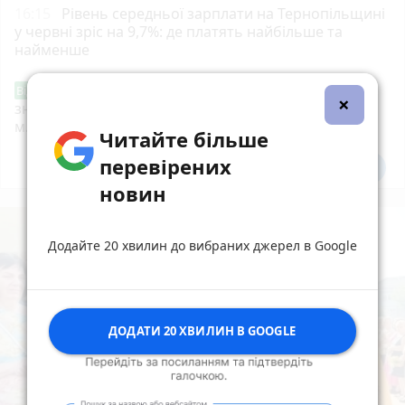
16:15
Рівень середньої зарплати на Тернопільщині
у червні зріс на 9,7%: де платять найбільше та
найменше
Звернення стосовно нової розмітки і
Від читача
×
знаків дорожнього руху біля шостої школи
м.Тернопіль.
Читайте більше
перевірених
Всі новини
Підпишись
новин
Додайте 20 хвилин до вибраних джерел в Google
ДОДАТИ 20 ХВИЛИН В GOOGLE