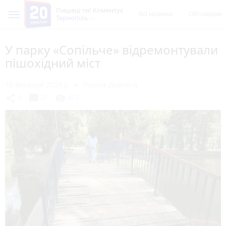
Пишеш ти! Коментує
Всі новини
Обговорен
Тернопіль
У парку «Сопільче» відремонтували
пішохідний міст
16 вересня 2024 р.
Поліна Дайнега
chat_bubble
share
visibility
0
27
422