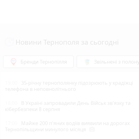
Новини Тернополя за сьогодні
Бренди Тернопілля
Звільнені з полон
19:00
35-річну тернополянку підозрюють у крадіжці
телефона в неповнолітнього
18:00
В Україні запровадили День Військ зв'язку та
кібербезпеки 8 серпня
17:00
Майже 200 п'яних водіїв виявили на дорогах
Тернопільщини минулого місяця
photo_camera