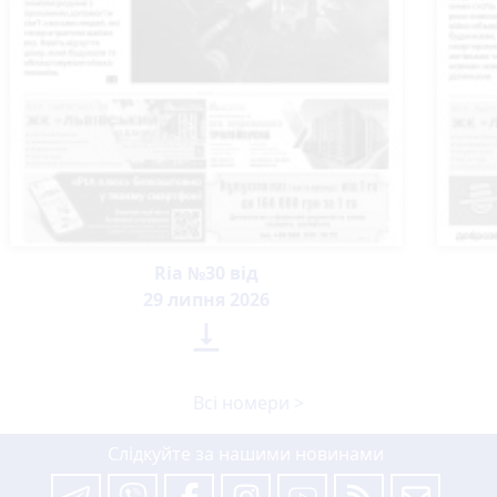
Ria №30 від
29 липня 2026

Всі номери >
Слідкуйте за нашими новинами