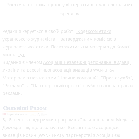
Рекламна політика проєкту «Інтерактивна мапа локальних
брендів»
Редакція керується в своїй роботі
"Кодексом етики
українського журналіста"
, затвердженим Комісією з
журналістської етики. Поскаржитись на матеріал до Комісії
можна
тут
Видання є членом
Асоціації Незалежні регіональні видавці
України
та Всесвітньої асоціації видавців
WAN-IFRA
Матеріали з позначками "Новини компаній", "Прес-служба",
"Реклама" та "Партнерський проєкт" опубліковані на правах
реклами.
Здійснено за підтримки програми «Сильніші разом: Медіа та
Демократія», що реалізується Всесвітньою асоціацією
видавців новин (WAN-IFRA) у партнерстві з Асоціацією