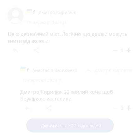
Дмитро Кирилюк
18 вересня 2024 р.
Це ж дерев'яний міст. Логічно що дошки можуть
гнити від вологи
reply
share
remove
add
0
Анастасія Василенко
Дмитро Кирилюк
reply
18 вересня 2024 р.
Дмитро Кирилюк 20 хвилин хоче щоб
бруківкою застелили
reply
share
remove
add
0
Дивитись ще 22 відповідей