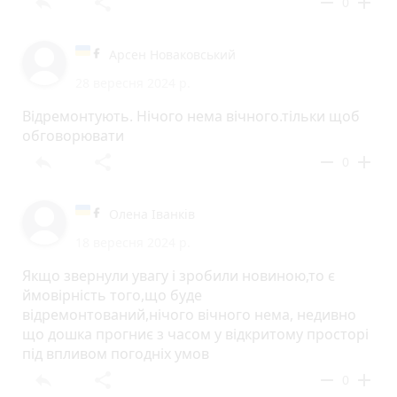
reply
share
remove
add
0
Арсен Новаковський
28 вересня 2024 р.
Відремонтують. Нічого нема вічного.тільки щоб
обговорювати
reply
share
remove
add
0
Олена Іванків
18 вересня 2024 р.
Якщо звернули увагу і зробили новиною,то є
ймовірність того,що буде
відремонтований,нічого вічного нема, недивно
що дошка прогниє з часом у відкритому просторі
під впливом погодніх умов
reply
share
remove
add
0