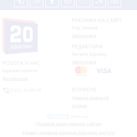
РЕКЛАМА НА САЙТІ
Ігор Леськів
Звернутися
РЕДАКТОРИ
Наталія Бурлаку
Звернутися
РОБОТА У НАС
Шукаєм таланти
Детальніше
КОРИСНЕ
phone_in_talk
(0352) 43-00-50
Новини компаній
Огляди
Правила користування сайтом
Умови і правила надання платного доступу