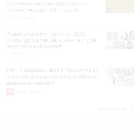
Тернопільщину прийдуть грози:
прогноз погоди на 5-7 серпня
4 серпня 2026 р.
Розвиток дітей у Тернополі 2026:
огляд гуртків, секцій, клубів та студій
(партнерський проєкт)
28 липня 2026 р.
Топ-15 сімейних лікарів Тернополя за
кількістю декларацій: кому найбільше
довіряють пацієнти
30
1 серпня 2026 р.
keyboard_arrow_right
Дивитись ще