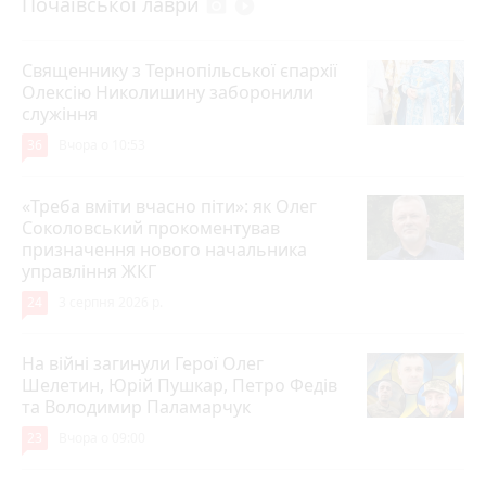
Почаївської лаври
photo_camera
play_circle_filled
Священнику з Тернопільської єпархії
Олексію Николишину заборонили
служіння
36
Вчора о 10:53
«Треба вміти вчасно піти»: як Олег
Соколовський прокоментував
призначення нового начальника
управління ЖКГ
24
3 серпня 2026 р.
На війні загинули Герої Олег
Шелетин, Юрій Пушкар, Петро Федів
та Володимир Паламарчук
23
Вчора о 09:00