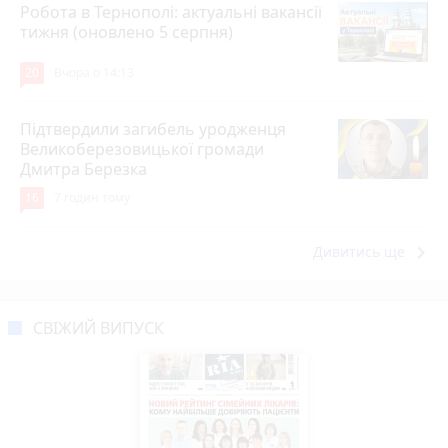
Робота в Тернополі: актуальні вакансії
тижня (оновлено 5 серпня)
20
Вчора о 14:13
Підтвердили загибель уродженця
Великоберезовицької громади
Дмитра Березка
16
7 годин тому
keyboard_arrow_right
Дивитись ще
СВІЖИЙ ВИПУСК