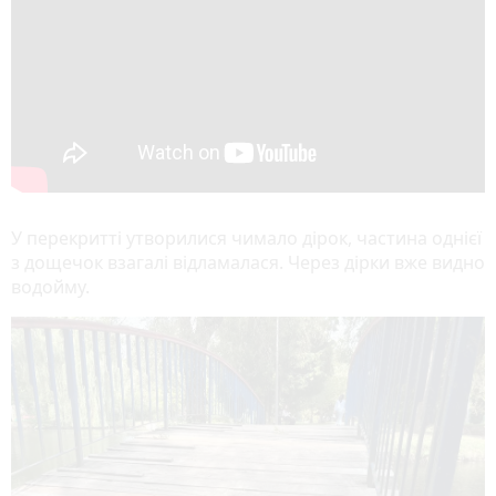
У перекритті утворилися чимало дірок, частина однієї
з дощечок взагалі відламалася. Через дірки вже видно
водойму.