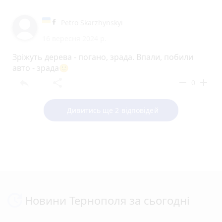
Petro Skarzhynskyi
16 вересня 2024 р.
Зріжуть дерева - погано, зрада. Впали, побили
авто - зрада🙂
reply
share
remove
add
0
Дивитись ще 2 відповідей
Новини Тернополя за сьогодні