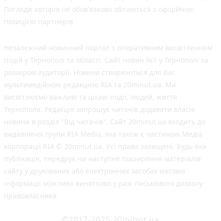
Погляди авторів не обов'язково збігаються з офіційною
позицією партнерів
Незалежний новинний портал з оперативним висвітленням
подій у Тернополі та області. Сайт новин №1 у Тернополі за
розміром аудиторії. Новини створюються для Вас
мультимедійною редакцією RIA та 20minut.ua. Ми
висвітлюємо важливі та цікаві події, людей, життя
Тернополя. Редакція запрошує читачів додавати власні
новини в розділ "Від читачів". Сайт 20minut.ua входить до
видавничої групи RIA Media, яка також є частиною Медіа
корпорації RIA © 20minut.ua. Усі права захищені. Будь-яка
публiкацiя, передрук чи наступне поширення матеріалів
сайту у друкованих або електронних засобах масової
інформації можлива винятково у разі письмового дозволу
правовласника.
©2017-2025 20minut.ua