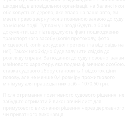
шкоди від відповідальної організації, на балансі якої
обліковується дерево, яке впало на ваше авто, ви
маєте право звернутися з позивною заявою до суду
за місцем події. Тут вам у нагоді будуть зібрані
документи, що підтверджують факт пошкодження
транспортного засобу (копія протоколу, фото
місцевості, копія досудової претензії та відповідь на
неї). Також необхідно буде залучити свідків до
розгляду справи. За подання до суду позовної заяви
майнового характеру, яка подана фізичною особою,
ставка судового збору становить 1 відсоток ціни
позову, але не менше 0,4 розміру прожиткового
мінімуму для працездатних осіб – 1070.60 грн.
Після отримання позитивного судового рішення, не
забудьте отримати й виконавчий лист для
примусового виконання рішення через державного
чи приватного виконавця.