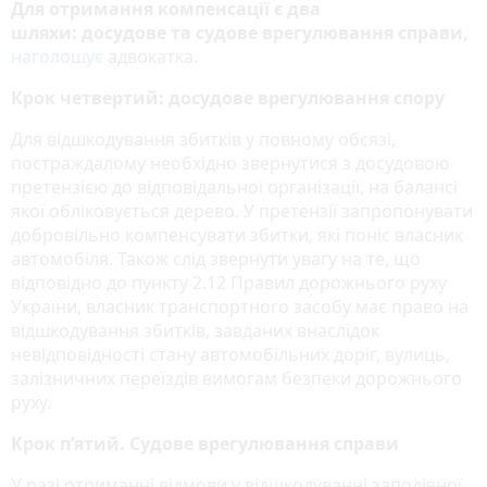
Для отримання компенсації є два
шляхи: досудове та судове врегулювання справи,
наголошує
адвокатка.
Крок четвертий: досудове врегулювання спору
Для відшкодування збитків у повному обсязі,
постраждалому необхідно звернутися з досудовою
претензією до відповідальної організації, на балансі
якої обліковується дерево. У претензії запропонувати
добровільно компенсувати збитки, які поніс власник
автомобіля. Також слід звернути увагу на те, що
відповідно до пункту 2.12 Правил дорожнього руху
України, власник транспортного засобу має право на
відшкодування збитків, завданих внаслідок
невідповідності стану автомобільних доріг, вулиць,
залізничних переїздів вимогам безпеки дорожнього
руху.
Крок п’ятий. Судове врегулювання справи
У разі отриманні відмови у відшкодуванні заподіяної