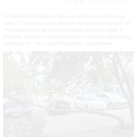
На Київській дерево впало на автівку, зачепило ще
одну. У Старому парку дерево поламалося і впало на
пішохідну зону, де завжди людно, гуляють мами з
дітками. Дерево «приземлилося» у кількох метрах від
лавочки, які також рідко бувають порожніми.