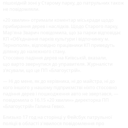
пішохідній зоні у Старому парку, до патрульних також
не повідомляли.
«20 хвилин» отримали коментар міськради щодо
прибирання дерев і наслідків. Щодо Старого парку,
Мар'яна Зварич повідомила, що за парки відповідає
КП «Об’єднання парків культури і відпочинку м.
Тернополя», відповідно працівники КП приведуть
ділянку до належного стану.
Стосовно падіння дерев на Київській, вказали,
що варто звернутися до управителя. Журналісти
з’ясували, що це ПП «Благоустрій».
— Ні до мене, як до керівника, ні до майстра, ні до
кого іншого у нашому підприємстві ніхто стосовно
падіння дерев і пошкодження авто не звертався, —
повідомила о 16.15 «20 хвилин» директорка ПП
«Благоустрій» Галина Гевко.
Близько 17 год на сторінці у Фейсбук патрульної
поліції в області з'явилося повідомлення про