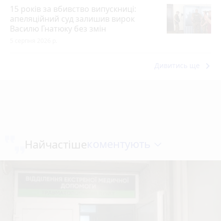
15 років за вбивство випускниці:
апеляційний суд залишив вирок
Василю Гнатюку без змін
5 серпня 2026 р.
keyboard_arrow_right
Дивитись ще
коментують
Найчастіше