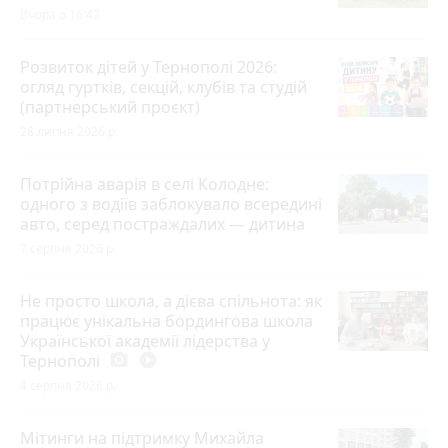
Вчора о 16:42
Розвиток дітей у Тернополі 2026:
огляд гуртків, секцій, клубів та студій
(партнерський проєкт)
28 липня 2026 р.
Потрійна аварія в селі Колодне:
одного з водіїв заблокувало всередині
авто, серед постраждалих — дитина
7 серпня 2026 р.
Не просто школа, а дієва спільнота: як
працює унікальна бордингова школа
Української академії лідерства у
Тернополі
photo_camera
play_circle_filled
4 серпня 2026 р.
Мітинги на підтримку Михайла