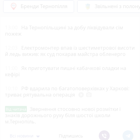
Бренди Тернопілля
Звільнені з полон
13:00
На Тернопільщині за добу ліквідували сім
пожеж
12:03
Електромонтер впав із шестиметрової висоти
й ледь вижив: як суд покарав майстра обленерго
11:00
Як приготувати пишні кабачкові оладки на
кефірі
10:10
РФ вдарила по багатоповерхівках у Харкові:
триває рятувальна операція
play_circle_filled
photo_camera
Звернення стосовно нової розмітки і
Від читача
знаків дорожнього руху біля шостої школи
м.Тернопіль.
Всі новини
Підпишись