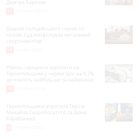
Дмитра Березка
17
6 серпня 2026 р.
Вдарив поліцейського гирею по
голові. Суд конфіскував металевий
спортінвентар
15
Вчора о 20:03
Рівень середньої зарплати на
Тернопільщині у червні зріс на 9,7%:
де платять найбільше та найменше
13
6 серпня 2026 р.
Тернопільщина втратила Героїв
Михайла Скоробогатого та Івана
Карабаника
9
7 серпня 2026 р.