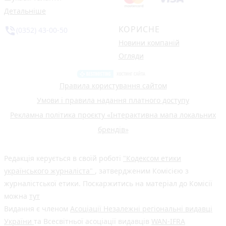
Детальніше
КОРИСНЕ
phone_in_talk
(0352) 43-00-50
Новини компаній
Огляди
Правила користування сайтом
Умови і правила надання платного доступу
Рекламна політика проєкту «Інтерактивна мапа локальних
брендів»
Редакція керується в своїй роботі
"Кодексом етики
українського журналіста"
, затвердженим Комісією з
журналістської етики. Поскаржитись на матеріал до Комісії
можна
тут
Видання є членом
Асоціації Незалежні регіональні видавці
України
та Всесвітньої асоціації видавців
WAN-IFRA