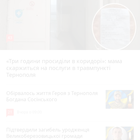
43
«Три години просиділи в коридорі»: мама
Вчора о 13:05
скаржиться на послуги в травмпункті
Тернополя
Обірвалось життя Героя з Тернополя
Богдана Сосінського
21
Вчора о 09:00
Підтвердили загибель уродженця
Великоберезовицької громади