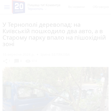
Пишеш ти! Коментує
Всі новини
Обговорен
Тернопіль
У Тернополі деревопад: на
Київській пошкодило два авто, а в
Старому парку впало на пішохідній
зоні
16 вересня 2024 р.
Ірина БЕЛЯКОВА
chat_bubble
share
visibility
1
8
974