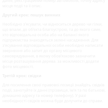
данні, реєстраційний номер автомобіля, точну адресу
місця події та її опис.
Другий крок: пошук винних
Необхідно з’ясувати, чи відноситься дерево чи гілки,
що впали, до об’єкта благоустрою, та до якого саме,
хто відповідальна особа або на балансі якого
підприємства знаходяться зелені насадження. Для
з’ясування відповідальної особи необхідно написати
звернення або запит до органу місцевого
самоврядування, в якому обов’язково зазначити
місце розташування дерева. за можливості додати
фото місцевості.
Третій крок: свідки
Для посилення своєї правової позиції знайдіть свідків
події, занотуйте їх данні (прізвище, ім’я та по батькові,
домашню адресу та номер телефону). У разі
необхідності свідків можна буде долучити до справи.