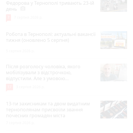
Федорова у Тернополі тривають 23-ій
день
photo_camera
7
7 серпня 2026 р.
Робота в Тернополі: актуальні вакансії
тижня (оновлено 5 серпня)
5 серпня 2026 р.
Після розголосу чоловіка, якого
мобілізували з відстрочкою,
відпустили. Але з умовою…
17
3 серпня 2026 р.
13-ти захисникам та двом видатним
тернополянам присвоїли звання
почесних громадян міста
7 серпня 2026 р.