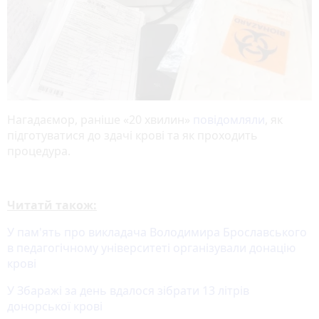
Нагадаємор, раніше «20 хвилин»
повідомляли
, як
підготуватися до здачі крові та як проходить
процедура.
Читатй також:
У пам'ять про викладача Володимира Брославського
в педагогічному університеті організували донацію
крові
У Збаражі за день вдалося зібрати 13 літрів
донорської крові