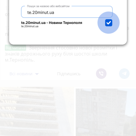
13:10
102 кращих учнів та студентів з Тернополя
отримають іменні стипендії
12:35
На Чортківщині затримали 25-річного водія з
підробленим посвідченням
Звернення стосовно нової розмітки і
Від читача
знаків дорожнього руху біля шостої школи
м.Тернопіль.
Всі новини
Підпишись