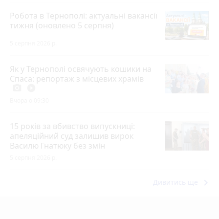
Робота в Тернополі: актуальні вакансії
тижня (оновлено 5 серпня)
5 серпня 2026 р.
Як у Тернополі освячують кошики на
Спаса: репортаж з місцевих храмів
photo_camera
play_circle_filled
Вчора о 09:30
15 років за вбивство випускниці:
апеляційний суд залишив вирок
Василю Гнатюку без змін
5 серпня 2026 р.
keyboard_arrow_right
Дивитись ще