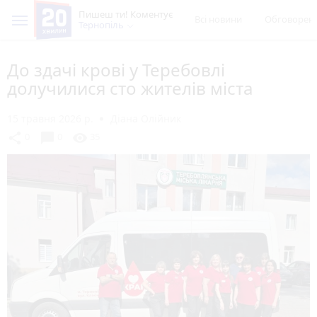
Пишеш ти! Коментує
Всі новини
Обговорен
Тернопіль
До здачі крові у Теребовлі
долучилися сто жителів міста
15 травня 2026 р.
Діана Олійник
chat_bubble
share
visibility
0
0
35