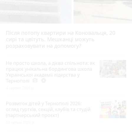
Після потопу квартири на Коновальця, 20
сирі та цвітуть. Мешканці можуть
розраховувати на допомогу?
Не просто школа, а дієва спільнота: як
працює унікальна бордингова школа
Української академії лідерства у
Тернополі
photo_camera
play_circle_filled
4 серпня 2026 р.
Розвиток дітей у Тернополі 2026:
огляд гуртків, секцій, клубів та студій
(партнерський проєкт)
28 липня 2026 р.