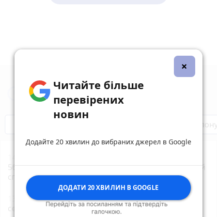
×
Читайте більше
Новини Тернополя за сьогодні
перевірених
новин
Бренди Тернопілля
Звільнені з полон
Додайте 20 хвилин до вибраних джерел в Google
14:30
До Дня Народження Тернополя нагородять
56 захисників, медиків, освітян і волонтерів: повний
список
ДОДАТИ 20 ХВИЛИН В GOOGLE
13:45
Двоє дітей на мотоциклі збили пішохода в
селі на Чортківщині: усі троє — в лікарнях