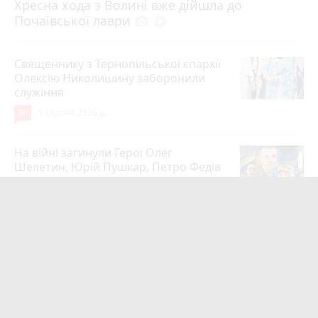
Хресна хода з Волині вже дійшла до
Почаївської лаври
photo_camera
play_circle_filled
Священнику з Тернопільської єпархії
Олексію Николишину заборонили
служіння
36
5 серпня 2026 р.
На війні загинули Герої Олег
Шелетин, Юрій Пушкар, Петро Федів
та Володимир Паламарчук
24
5 серпня 2026 р.
Робота в Тернополі: актуальні вакансії
тижня (оновлено 5 серпня)
20
5 серпня 2026 р.