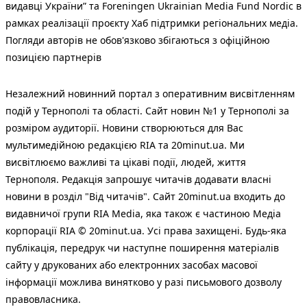
видавці України” та Foreningen Ukrainian Media Fund Nordic в
рамках реалізації проєкту Хаб підтримки регіональних медіа.
Погляди авторів не обов'язково збігаються з офіційною
позицією партнерів
Незалежний новинний портал з оперативним висвітленням
подій у Тернополі та області. Сайт новин №1 у Тернополі за
розміром аудиторії. Новини створюються для Вас
мультимедійною редакцією RIA та 20minut.ua. Ми
висвітлюємо важливі та цікаві події, людей, життя
Тернополя. Редакція запрошує читачів додавати власні
новини в розділ "Від читачів". Сайт 20minut.ua входить до
видавничої групи RIA Media, яка також є частиною Медіа
корпорації RIA © 20minut.ua. Усі права захищені. Будь-яка
публiкацiя, передрук чи наступне поширення матеріалів
сайту у друкованих або електронних засобах масової
інформації можлива винятково у разі письмового дозволу
правовласника.