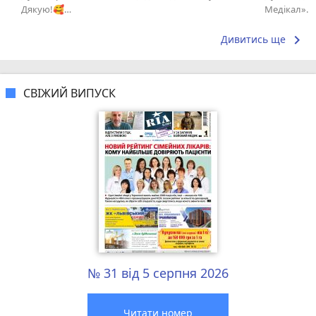
Дякую!🥰…
Медікал». 
адміністрат
keyboard_arrow_right
Дивитись ще
СВІЖИЙ ВИПУСК
№ 31 від 5 серпня 2026
Читати номер