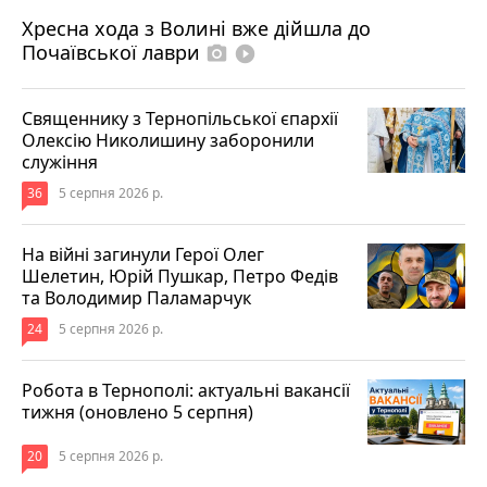
4 серпня 2026 р.
Хресна хода з Волині вже дійшла до
Почаївської лаври
photo_camera
play_circle_filled
Священнику з Тернопільської єпархії
Олексію Николишину заборонили
служіння
36
5 серпня 2026 р.
На війні загинули Герої Олег
Шелетин, Юрій Пушкар, Петро Федів
та Володимир Паламарчук
24
5 серпня 2026 р.
Робота в Тернополі: актуальні вакансії
тижня (оновлено 5 серпня)
20
5 серпня 2026 р.