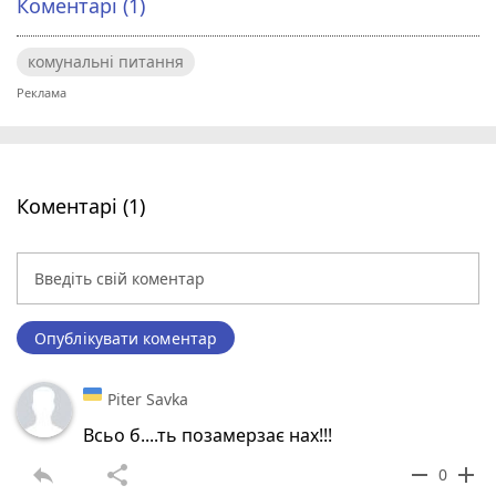
Коментарі (1)
комунальні питання
Коментарі (1)
Опублікувати коментар
Piter Savka
Всьо б....ть позамерзає нах!!!
reply
share
remove
add
0