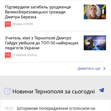
Підтвердили загибель уродженця
Великоберезовицької громади
Дмитра Березка
17
Вчора о 09:00
Учитель хімії з Тернополя Дмитро
Гайдук увійшов до ТОП-50 найкращих
педагогів України
15
5 серпня 2026 р.
keyboard_arrow_right
Дивитись ще
Новини Тернополя за сьогодні
18:01
Штормове попередження оголосили на