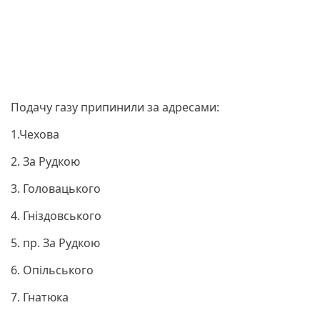
Подачу газу припинили за адресами:
1.Чехова
2. За Рудкою
3. Головацького
4. Гніздовського
5. пр. За Рудкою
6. Опільського
7. Гнатюка