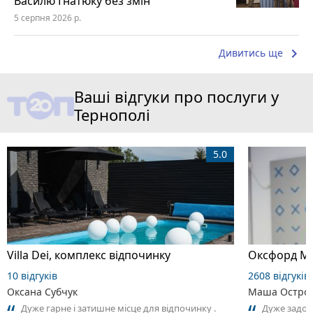
Василю Гнатюку без змін
5 серпня 2026 р.
keyboard_arrow_right
Дивитись ще
Ваші відгуки про послуги у
Тернополі
5.0
Villa Dei, комплекс відпочинку
Оксфорд Ме
10 відгуків
2608 відгуків
Оксана Субчук
Маша Остров
Дуже гарне і затишне місце для відпочинку .
Дуже задов