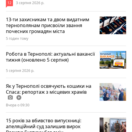
12
3 серпня 2026 р.
13-ти захисникам та двом видатним
тернополянам присвоїли звання
почесних громадян міста
5 годин тому
Робота в Тернополі: актуальні вакансії
тижня (оновлено 5 серпня)
5 серпня 2026 р.
Як у Тернополі освячують кошики на
Спаса: репортаж з місцевих храмів
photo_camera
play_circle_filled
Вчора о 09:30
15 років за вбивство випускниці:
апеляційний суд залишив вирок