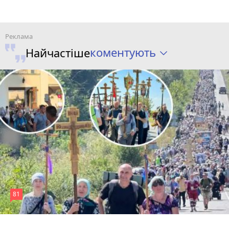
коментують
Найчастіше
81