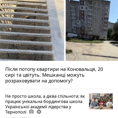
Після потопу квартири на Коновальця, 20
сирі та цвітуть. Мешканці можуть
розраховувати на допомогу?
Не просто школа, а дієва спільнота: як
працює унікальна бордингова школа
Української академії лідерства у
Тернополі
photo_camera
play_circle_filled