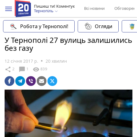
Пишеш ти! Коментує
Всі новини
Обговорен
Тернопіль
Робота у Тернополі!
Огляди
У Тернополі 27 вулиць залишились
без газу
12 січня 2017 р.
20 хвилин
chat_bubble
share
visibility
2
1
839