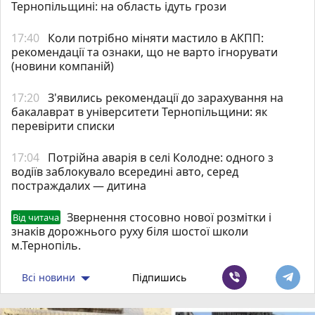
Тернопільщині: на область ідуть грози
17:40
Коли потрібно міняти мастило в АКПП:
рекомендації та ознаки, що не варто ігнорувати
(новини компаній)
17:20
З'явились рекомендації до зарахування на
бакалаврат в університети Тернопільщини: як
перевірити списки
17:04
Потрійна аварія в селі Колодне: одного з
водіїв заблокувало всередині авто, серед
постраждалих — дитина
Звернення стосовно нової розмітки і
Від читача
знаків дорожнього руху біля шостої школи
м.Тернопіль.
Всі новини
Підпишись