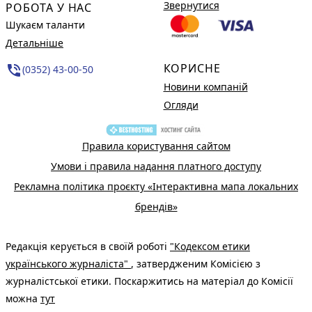
Звернутися
РОБОТА У НАС
Шукаєм таланти
Детальніше
КОРИСНЕ
phone_in_talk
(0352) 43-00-50
Новини компаній
Огляди
Правила користування сайтом
Умови і правила надання платного доступу
Рекламна політика проєкту «Інтерактивна мапа локальних
брендів»
Редакція керується в своїй роботі
"Кодексом етики
українського журналіста"
, затвердженим Комісією з
журналістської етики. Поскаржитись на матеріал до Комісії
можна
тут