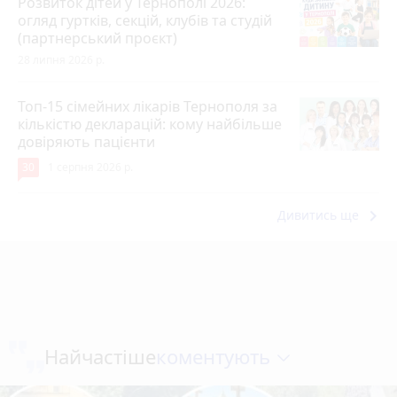
Розвиток дітей у Тернополі 2026:
огляд гуртків, секцій, клубів та студій
(партнерський проєкт)
28 липня 2026 р.
Топ-15 сімейних лікарів Тернополя за
кількістю декларацій: кому найбільше
довіряють пацієнти
30
1 серпня 2026 р.
keyboard_arrow_right
Дивитись ще
коментують
Найчастіше