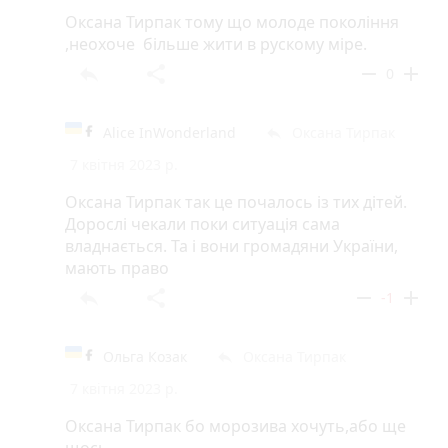
Оксана Тирпак тому що молоде покоління
,неохоче більше жити в рускому міре.
reply
share
remove
add
0
Alice InWonderland
Оксана Тирпак
reply
7 квітня 2023 р.
Оксана Тирпак так це почалось із тих дітей.
Дорослі чекали поки ситуація сама
владнається. Та і вони громадяни України,
мають право
reply
share
remove
add
-1
Ольга Козак
Оксана Тирпак
reply
7 квітня 2023 р.
Оксана Тирпак бо морозива хочуть,або ще