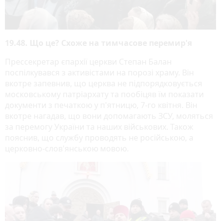
19.48. Що це? Схоже на тимчасове перемир'я
Прессекретар єпархії церкви Степан Балан
поспілкувався з активістами на порозі храму. Він
вкотре запевнив, що церква не підпорядковується
московському патріархату та пообіцяв їм показати
документи з печаткою у п'ятницю, 7-го квітня. Він
вкотре нагадав, що вони допомагають ЗСУ, моляться
за перемогу України та наших військових. Також
пояснив, що службу проводять не російською, а
церковно-слов'янською мовою.