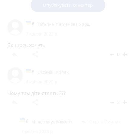
Опублікувати коментар
Татьяна Тикменова Ярош
7 квітня 2023 р.
Бо щось хочуть
reply
share
remove
add
0
Оксана Тирпак
6 квітня 2023 р.
Чому там діти стоять ???
reply
share
remove
add
2
Мельничук Микола
Оксана Тирпак
reply
7 квітня 2023 р.