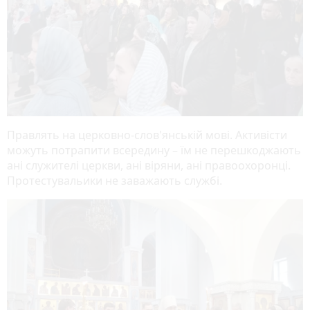
Правлять на церковно-слов'янській мові. Активісти
можуть потрапити всередину – їм не перешкоджають
ані служителі церкви, ані віряни, ані правоохоронці.
Протестувальики не заважають службі.