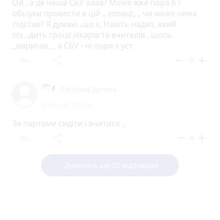
Ой , а де наша СБУ аааа? Може вже пора б і
обшуки провести в цій ,, клоаці,, , чи може нема
підстав? Я думаю ,що є. Навіть надал, який
піз...дить гроші лікарів та вчителів , щось
,,виригав,, , а СБУ - ні пари з уст
reply
share
remove
add
-3
Світлана Денега
6 квітня 2023 р.
За партами сидіти і вчитися ,
reply
share
remove
add
4
Дивитись ще 25 відповідей