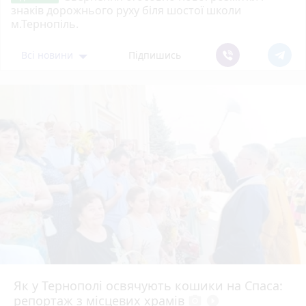
знаків дорожнього руху біля шостої школи
м.Тернопіль.
Всі новини
Підпишись
Як у Тернополі освячують кошики на Спаса:
репортаж з місцевих храмів
photo_camera
play_circle_filled