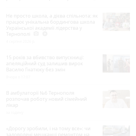
Не просто школа, а дієва спільнота: як
працює унікальна бордингова школа
Української академії лідерства у
Тернополі
photo_camera
play_circle_filled
4 серпня 2026 р.
15 років за вбивство випускниці:
апеляційний суд залишив вирок
Василю Гнатюку без змін
Вчора о 17:07
В амбулаторії №6 Тернополя
розпочав роботу новий сімейний
лікар
за годину
«Дорогу зробили, і на тому все»: чи
задоволені мешканці ремонтом на