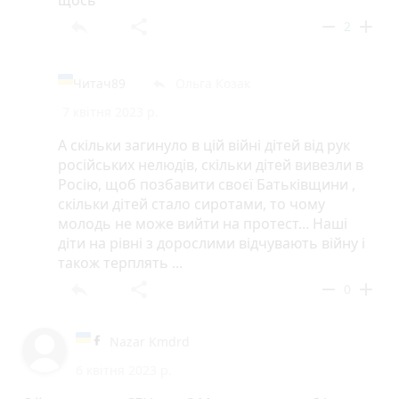
щось
reply
share
remove
add
2
Читач89
Ольга Козак
reply
7 квітня 2023 р.
А скільки загинуло в цій війні дітей від рук
російських нелюдів, скільки дітей вивезли в
Росію, щоб позбавити своєї Батьківщини ,
скільки дітей стало сиротами, то чому
молодь не може вийти на протест... Наші
діти на рівні з дорослими відчувають війну і
також терплять ...
reply
share
remove
add
0
Nazar Kmdrd
6 квітня 2023 р.