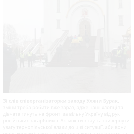
Зі слів співорганізаторки заходу Уляни Бурак,
зміни треба робити вже зараз, адже наші хлопці та
дівчата гинуть на фронті за вільну Україну від рук
російських загарбників. Активісти хочуть привернути
увагу тернопільської влади до цієї ситуації, аби вони
переглянули існування московського патріархату на