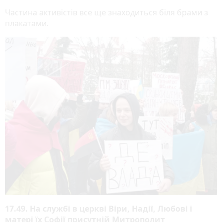
Частина активістів все ще знаходиться біля брами з
плакатами.
17.49. На службі в церкві Віри, Надії, Любові і
матері їх Софії присутній Митрополит