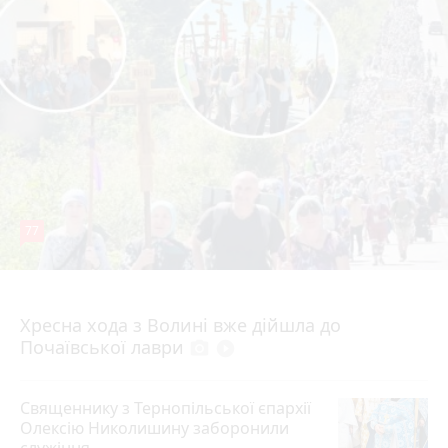
77
4 серпня 2026 р.
Хресна хода з Волині вже дійшла до
Почаївської лаври
photo_camera
play_circle_filled
Священнику з Тернопільської єпархії
Олексію Николишину заборонили