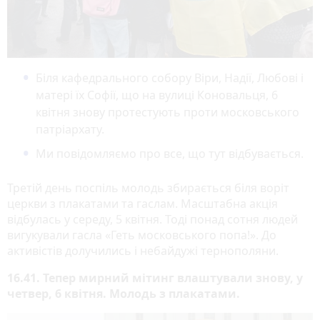
Біля кафедрального собору Віри, Надії, Любові і
матері їх Софії, що на вулиці Коновальця, 6
квітня знову протестують проти московського
патріархату.
Ми повідомляємо про все, що тут відбувається.
Третій день поспіль молодь збирається біля воріт
церкви з плакатами та гаслам. Масштабна акція
відбулась у середу, 5 квітня. Тоді понад сотня людей
вигукували гасла «Геть московського попа!». До
активістів долучились і небайдужі тернополяни.
16.41. Тепер мирний мітинг влаштували знову, у
четвер, 6 квітня. Молодь з плакатами.