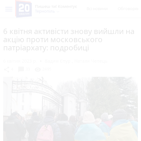
Пишеш ти! Коментує
Всі новини
Обговорен
Тернопіль
6 квітня активісти знову вийшли на
акцію проти московського
патріархату: подробиці
6 квітня 2023 р.
Вадим Єпур
,
Наталя Чепець
chat_bubble
share
visibility
4
33
2495