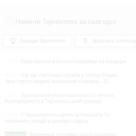
Новини Тернополя за сьогодні
Бренди Тернопілля
Звільнені з полон
13:30
Горів балкон в багатоповерхівці на Бандери
12:54
Під час святкової служби у соборі Різдва
Христового людині викликали «швидку»
play_circle_filled
12:30
Призначили уповноваженого з питань
безбар’єрності в Тернопільській громаді
12:00
У Тернополі планують встановити 12
сонячних станцій у школах і садках
Звернення стосовно нової розмітки і
Від читача