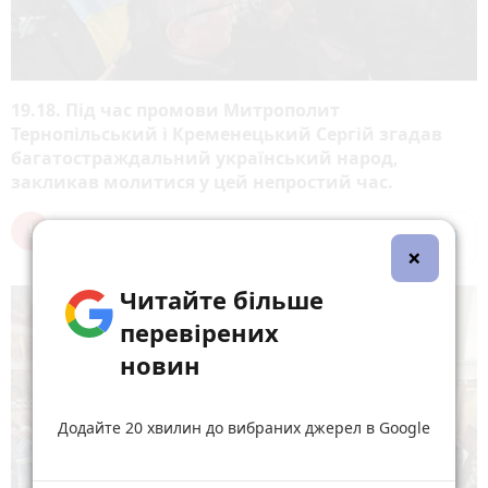
19.18. Під час промови Митрополит
Тернопільський і Кременецький Сергій згадав
багатостраждальний український народ,
закликав молитися у цей непростий час.
×
Читайте більше
перевірених
новин
Додайте 20 хвилин до вибраних джерел в Google