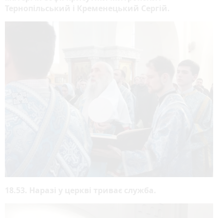
Тернопільський і Кременецький Сергій.
18.53. Наразі у церкві триває служба.