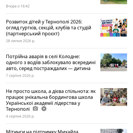
Вчора о 16:42
Розвиток дітей у Тернополі 2026:
огляд гуртків, секцій, клубів та студій
(партнерський проєкт)
28 липня 2026 р.
Потрійна аварія в селі Колодне:
одного з водіїв заблокувало всередині
авто, серед постраждалих — дитина
7 серпня 2026 р.
Не просто школа, а дієва спільнота: як
працює унікальна бордингова школа
Української академії лідерства у
Тернополі
photo_camera
play_circle_filled
4 серпня 2026 р.
Мітинги на підтримку Михайла