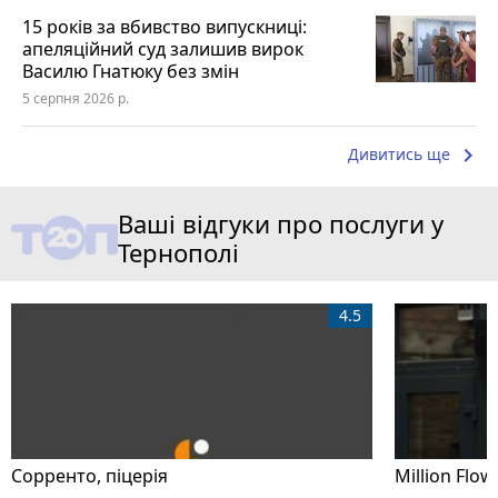
15 років за вбивство випускниці:
апеляційний суд залишив вирок
Василю Гнатюку без змін
5 серпня 2026 р.
keyboard_arrow_right
Дивитись ще
Ваші відгуки про послуги у
Тернополі
4.5
Сорренто, піцерія
Million Flow