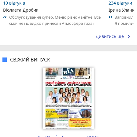
10 відгуків
234 відгуки
Віоллета Дробик
Ірина Уланю
Обслуговування супер. Меню різноманітне. Все
Заповнила б
смачне і швидко принесли Атмосфера тиха і
Я помились
затишна. Хороше місце аби відвідати...
трохи затри
keyboard_arrow_right
Дивитись ще
СВІЖИЙ ВИПУСК