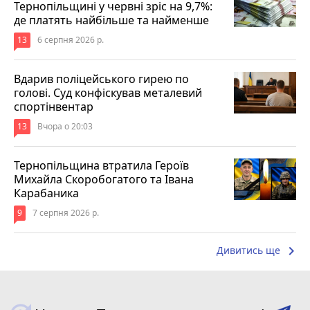
Тернопільщині у червні зріс на 9,7%:
де платять найбільше та найменше
13
6 серпня 2026 р.
Вдарив поліцейського гирею по
голові. Суд конфіскував металевий
спортінвентар
13
Вчора о 20:03
Тернопільщина втратила Героїв
Михайла Скоробогатого та Івана
Карабаника
9
7 серпня 2026 р.
keyboard_arrow_right
Дивитись ще