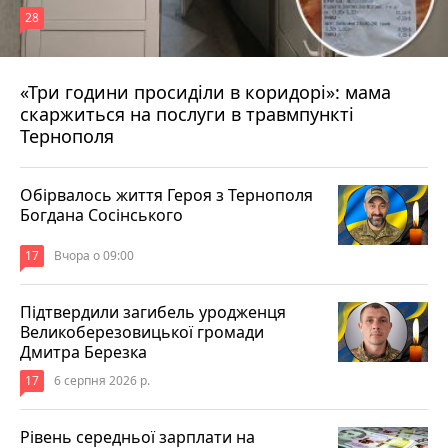
28
«Три години просиділи в коридорі»: мама
Вчора о 13:05
скаржиться на послуги в травмпункті
Тернополя
Обірвалось життя Героя з Тернополя
Богдана Сосінського
17
Вчора о 09:00
Підтвердили загибель уродженця
Великоберезовицької громади
Дмитра Березка
17
6 серпня 2026 р.
Рівень середньої зарплати на