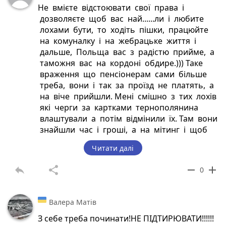
Не вмієте відстоювати свої права і
дозволяєте щоб вас най......ли і любите
лохами бути, то ходіть пішки, працюйте
на комуналку і на жебрацьке життя і
дальше, Польща вас з радістю прийме, а
таможня вас на кордоні обдире.))) Таке
враження що пенсіонерам сами більше
треба, вони і так за проїзд не платять, а
на віче прийшли. Мені смішно з тих лохів
які черги за картками тернополянина
влаштували а потім відмінили їх. Там вони
знайшли час і гроші, а на мітинг і щоб
скасували підвищення цін не прийшли.
Читати далі
Страйкували, страйкували влада опустила
ціни, а потім знов підняла втіхаря
reply
share
remove
add
0
поступово бо зрозуміли менше вкусиш
скоріше ликнеш!!!
Валера Матів
З себе треба починати!НЕ ПІДТИРЮВАТИ!!!!!!