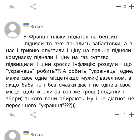
reply
share
remove
add
0
Вітьок
У Франції тільки податок на бензин
підняли то вже почались забастовки, а в
нас і гривню опустили і ціну на пальне підняли і
комуналку підняли і ціну на газ суттєво
підвищили і ціни зросли інфляцію роздули і що
"українець" робить??? А робить "українець" одне,
маже своє одне місце (якщо мужик) вазеліном, а
якщо баба то і без смазки дає і не одне в своє
місце, щоб їх ...ли за їхні же гроші ( податки і
збори) ті кого вони обирають. Ну і не діагноз це
пересічного "українця"???)))
reply
share
remove
add
-1
Вітьок