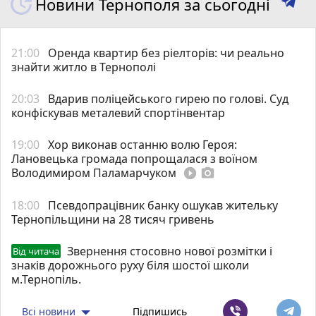
Новини Тернополя за сьогодні
21:00
Оренда квартир без ріелторів: чи реально
знайти житло в Тернополі
20:03
Вдарив поліцейського гирею по голові. Суд
конфіскував металевий спортінвентар
19:00
Хор виконав останню волю Героя:
Лановецька громада попрощалася з воїном
Володимиром Паламарчуком
play_circle_filled
photo_camera
18:00
Псевдопрацівник банку ошукав жительку
Тернопільщини на 28 тисяч гривень
Звернення стосовно нової розмітки і
Від читача
знаків дорожнього руху біля шостої школи
м.Тернопіль.
Всі новини
Підпишись