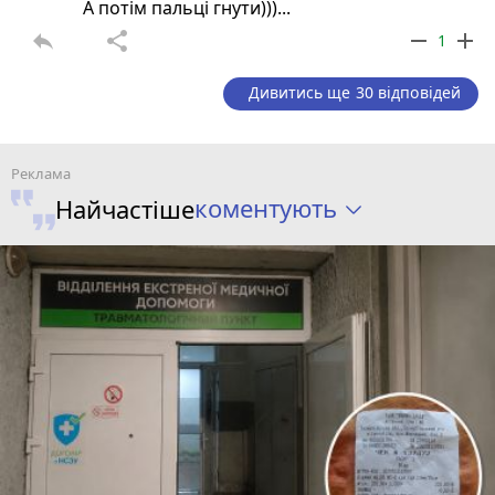
А потім пальці гнути)))...
reply
share
remove
add
1
Дивитись ще 30 відповідей
коментують
Найчастіше