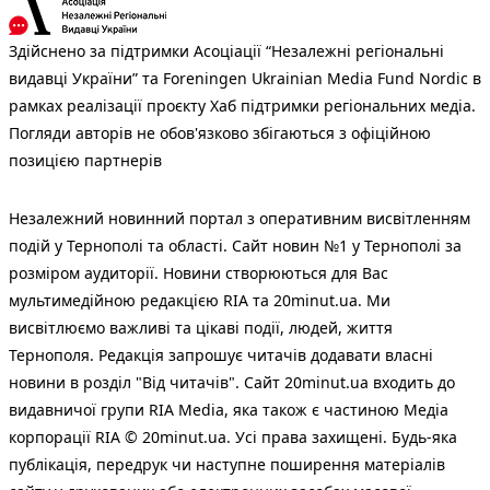
Здійснено за підтримки Асоціації “Незалежні регіональні
видавці України” та Foreningen Ukrainian Media Fund Nordic в
рамках реалізації проєкту Хаб підтримки регіональних медіа.
Погляди авторів не обов'язково збігаються з офіційною
позицією партнерів
Незалежний новинний портал з оперативним висвітленням
подій у Тернополі та області. Сайт новин №1 у Тернополі за
розміром аудиторії. Новини створюються для Вас
мультимедійною редакцією RIA та 20minut.ua. Ми
висвітлюємо важливі та цікаві події, людей, життя
Тернополя. Редакція запрошує читачів додавати власні
новини в розділ "Від читачів". Сайт 20minut.ua входить до
видавничої групи RIA Media, яка також є частиною Медіа
корпорації RIA © 20minut.ua. Усі права захищені. Будь-яка
публiкацiя, передрук чи наступне поширення матеріалів