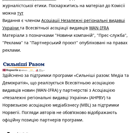
журналістської етики. Поскаржитись на матеріал до Комісії
можна
тут
Видання є членом
Асоціації Незалежні регіональні видавці
України
та Всесвітньої асоціації видавців
WAN-IFRA
Матеріали з позначками "Новини компаній", "Прес-служба",
"Реклама" та "Партнерський проєкт" опубліковані на правах
реклами.
Здійснено за підтримки програми «Сильніші разом: Медіа та
Демократія», що реалізується Всесвітньою асоціацією
видавців новин (WAN-IFRA) у партнерстві з Асоціацією
«Незалежні регіональні видавці України» (АНРВУ) та
Норвезькою асоціацією медіабізнесу (MBL) за підтримки
Норвегії. Погляди авторів не обов’язково відображають
офіційну позицію партнерів програми.