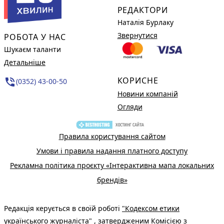
РЕДАКТОРИ
Наталія Бурлаку
Звернутися
РОБОТА У НАС
Шукаєм таланти
Детальніше
КОРИСНЕ
phone_in_talk
(0352) 43-00-50
Новини компаній
Огляди
Правила користування сайтом
Умови і правила надання платного доступу
Рекламна політика проєкту «Інтерактивна мапа локальних
брендів»
Редакція керується в своїй роботі
"Кодексом етики
українського журналіста"
, затвердженим Комісією з