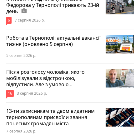
Федорова у Тернополі тривають 23-ій
день
photo_camera
6
7 серпня 2026 р.
Робота в Тернополі: актуальні вакансії
тижня (оновлено 5 серпня)
5 серпня 2026 р.
Після розголосу чоловіка, якого
мобілізували з відстрочкою,
відпустили. Але з умовою…
16
3 серпня 2026 р.
13-ти захисникам та двом видатним
тернополянам присвоїли звання
почесних громадян міста
7 серпня 2026 р.