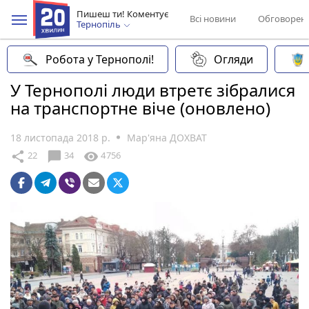
Пишеш ти! Коментує
Всі новини
Обговорен
Тернопіль
Робота у Тернополі!
Огляди
У Тернополі люди втретє зібралися
на транспортне віче (оновлено)
18 листопада 2018 р.
Мар'яна ДОХВАТ
chat_bubble
share
visibility
22
34
4756