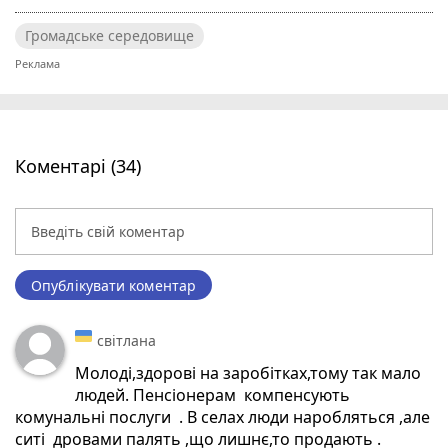
Громадське середовище
Коментарі (34)
Опублікувати коментар
світлана
Молоді,здорові на заробітках,тому так мало
людей. Пенсіонерам компенсують
комунальні послуги . В селах люди наробляться ,але
ситі дровами палять ,що лишнє,то продають .