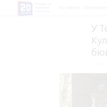
Пишеш ти!
Всі новини
Обговоренн
Коментує
Тернопіль
У Т
Кул
бю
18 жовтня