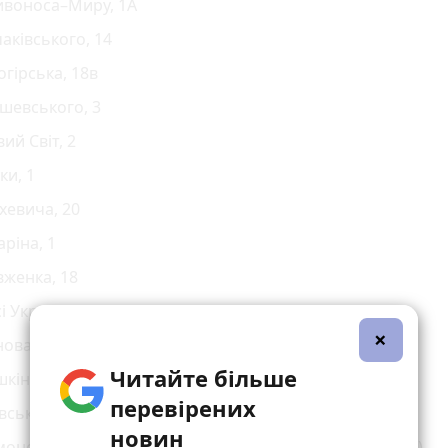
ивоноса–Миру, 1А
аківського, 14
огірська, 18в
шевського, 3
ий Світ, 2
ки, 1
хевича, 20
аріна, 1
женка, 18
і Українки, 10
×
новальця, 5
Читайте більше
кіна, 5
перевірених
вська, 10
новин
оненка–В. Великого (церква святого апостола Петра)