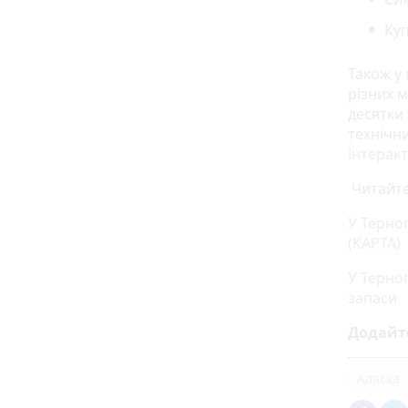
Куп
Також у
різних м
десятки
технічни
інтерак
Читайте
У Терно
(КАРТА)
У Терно
запаси
Додайт
Аляска