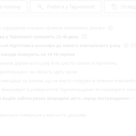
 з полону
Робота у Тернополі!
Огляд
play_circle_filled
иті коридором пошани провели маленького донора
photo_camera
а у Тернополі тривають 23-ій день
play_circle_filled
photo_came
еться підготовка школяра до нового навчального року
і заходи планують на 14-16 серпня
 знаків дорожнього руху біля шостої школи м.Тернопіль.
нопільщині: на область ідуть грози
омендації та ознаки, що не варто ігнорувати (новини компаній)
а бакалаврат в університети Тернопільщини: як перевірити спи
 з водіїв заблокувало всередині авто, серед постраждалих —
ириськах повернули у власність держави
знати перед вступом (пресслужба)
play_circle_filled
photo_camera
а Стефана Хміля»: показуємо, у чому її особливість