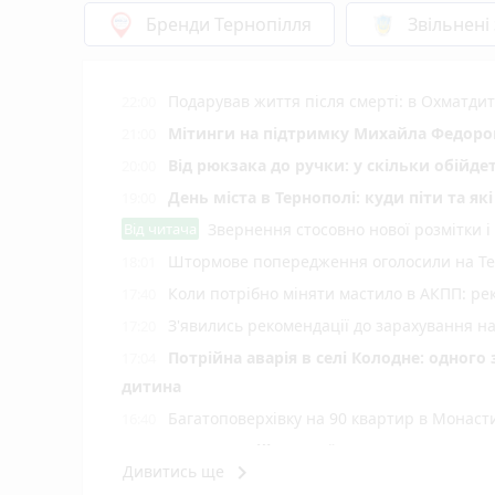
Бренди Тернопілля
Звільнені
Подарував життя після смерті: в Охматд
22:00
Мітинги на підтримку Михайла Федоров
21:00
Від рюкзака до ручки: у скільки обійд
20:00
День міста в Тернополі: куди піти та як
19:00
Від читача
Звернення стосовно нової розмітки і
Штормове попередження оголосили на Тер
18:01
Коли потрібно міняти мастило в АКПП: рек
17:40
З'явились рекомендації до зарахування н
17:20
Потрійна аварія в селі Колодне: одного
17:04
дитина
Багатоповерхівку на 90 квартир в Монаст
16:40
Культура військової справи: що варто 
16:30
keyboard_arrow_right
Дивитись ще
Сучасна операційна у «Клініці професор
16:09