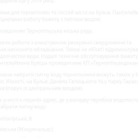
дкрили ще у 2019 році.
ями для тернополян та гостей міста на бульв. Пантелей
відновили роботу бювету з питною водою.
повідомляє
Тернопільська міська рада.
вели роботи з влаштування резервної свердловини та
ня насосного обладнання. Також на об’єкті відремонтув
 доочистки води. Надалі технічне обслуговування бювету
антелеймона Куліша проводитиме КП «Тернопільводокан
овно набрати питну воду тернополяни можуть також у 
л. Юності, на бульв. Данила Галицького та у парку Тарас
а (поруч із центральним входом).
, у місті є перелік адрес, де у випадку перебоїв водопос
абрати питну воду:
отогірська, 8
івська (Макдональдс)