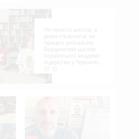
ьна
Не просто школа, а
дієва спільнота: як
працює унікальна
бордингова школа
Української академії
лідерства у Тернополі
photo_camera
play_circle_filled
Розвиток 
огляд гурт
студій (