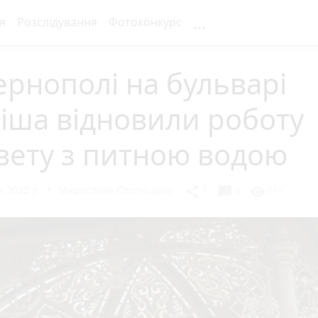
...
я
Розслідування
Фотоконкурс
ернополі на бульварі
іша відновили роботу
вету з питною водою
 2022 р.
Мирослава Плотніцька
chat_bubble
share
visibility
1
0
517