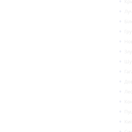
Кр
Луч
Біл
Гру
Нов
Злу
Шу
Гаг
Дов
Лес
Ко
Пуш
Киї
Сим