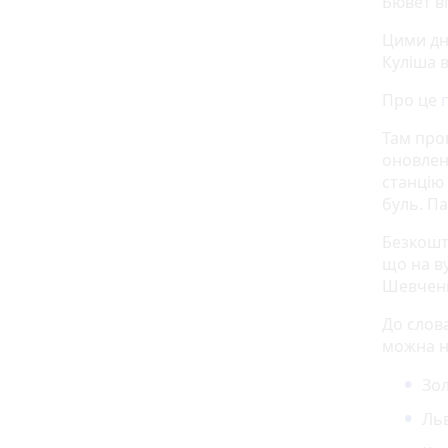
Бювет ві
Цими дн
Куліша 
Про це
Там про
оновлен
станцію
буль. П
Безкошт
що на ву
Шевченк
До слова
можна н
Зол
Льв