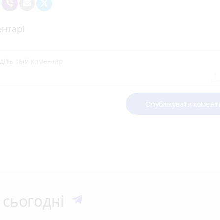
нтарі
Опублікувати комент
 сьогодні