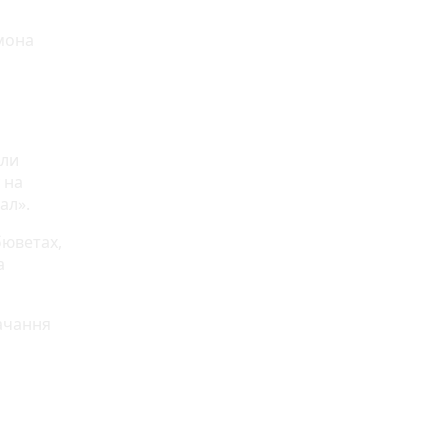
мона
али
 на
ал».
бюветах,
а
тачання