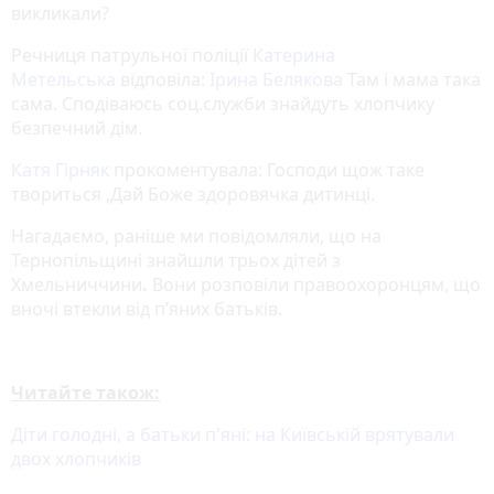
викликали?
Речниця патрульної поліції
Катерина
Метельська
відповіла:
Ірина Белякова
Там і мама така
сама. Сподіваюсь соц.служби знайдуть хлопчику
безпечний дім.
Катя Гірняк
прокоментувала: Господи щож таке
твориться ,Дай Боже здоровячка дитинці.
Нагадаємо, раніше ми повідомляли, що на
Тернопільщині знайшли трьох дітей з
Хмельниччини
.
Вони розповіли правоохоронцям, що
вночі втекли від п’яних батьків.
Читайте також:
Діти голодні, а батьки п'яні: на Київській врятували
двох хлопчиків