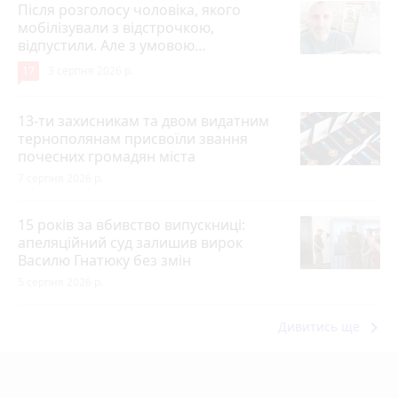
Після розголосу чоловіка, якого
мобілізували з відстрочкою,
відпустили. Але з умовою…
17
3 серпня 2026 р.
13-ти захисникам та двом видатним
тернополянам присвоїли звання
почесних громадян міста
7 серпня 2026 р.
15 років за вбивство випускниці:
апеляційний суд залишив вирок
Василю Гнатюку без змін
5 серпня 2026 р.
keyboard_arrow_right
Дивитись ще