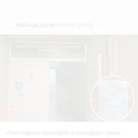
коментують
Найчастіше
46
«Три години просиділи в коридорі»: мама
Вчора о 13:05