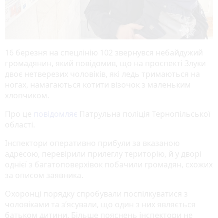
16 березня на спецлінію 102 звернувся небайдужий
громадянин, який повідомив, що на проспекті Злуки
двоє нетверезих чоловіків, які ледь тримаються на
ногах, намагаються котити візочок з маленьким
хлопчиком.
Про це
повідомляє
Патрульна поліція Тернопільської
області.
Інспектори оперативно прибули за вказаною
адресою, перевірили прилеглу територію, й у дворі
однієї з багатоповерхівок побачили громадян, схожих
за описом заявника.
Охоронці порядку спробували поспілкуватися з
чоловіками та з’ясували, що один з них являється
батьком дитини. Більше пояснень інспектори не