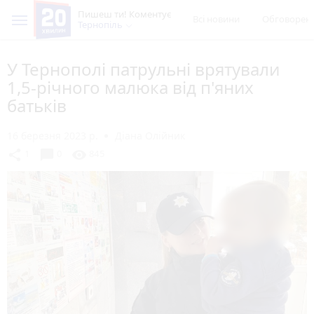
Пишеш ти! Коментує
Всі новини
Обговорен
Тернопіль
У Тернополі патрульні врятували
1,5-річного малюка від п'яних
батьків
16 березня 2023 р.
Діана Олійник
chat_bubble
share
visibility
1
0
845