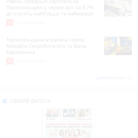
Рівень середньої зарплати на
Тернопільщині у червні зріс на 9,7%:
де платять найбільше та найменше
13
6 серпня 2026 р.
Тернопільщина втратила Героїв
Михайла Скоробогатого та Івана
Карабаника
10
7 серпня 2026 р.
keyboard_arrow_right
Дивитись ще
СВІЖИЙ ВИПУСК