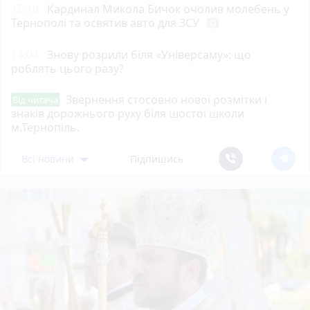
15:10
Кардинал Микола Бичок очолив молебень у
Тернополі та освятив авто для ЗСУ
photo_camera
14:04
Знову розрили біля «Універсаму»: що
роблять цього разу?
Звернення стосовно нової розмітки і
Від читача
знаків дорожнього руху біля шостої школи
м.Тернопіль.
Всі новини
Підпишись