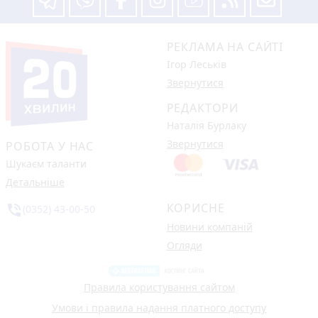
РЕКЛАМА НА САЙТІ
Ігор Леськів
Звернутися
РЕДАКТОРИ
Наталія Бурлаку
Звернутися
РОБОТА У НАС
Шукаєм таланти
Детальніше
КОРИСНЕ
phone_in_talk
(0352) 43-00-50
Новини компаній
Огляди
Правила користування сайтом
Умови і правила надання платного доступу