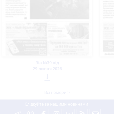
Ria №30 від
29 липня 2026

Всі номери >
Слідкуйте за нашими новинами