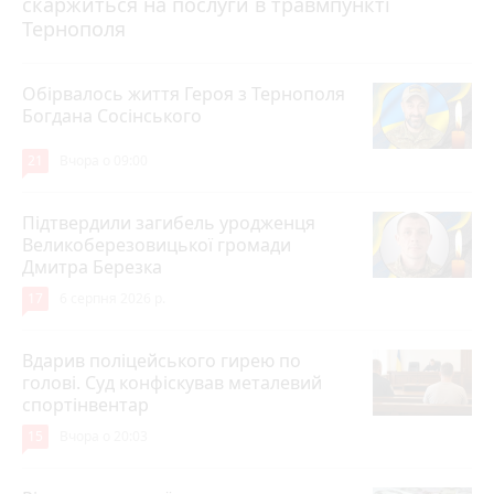
скаржиться на послуги в травмпункті
Тернополя
Обірвалось життя Героя з Тернополя
Богдана Сосінського
21
Вчора о 09:00
Підтвердили загибель уродженця
Великоберезовицької громади
Дмитра Березка
17
6 серпня 2026 р.
Вдарив поліцейського гирею по
голові. Суд конфіскував металевий
спортінвентар
15
Вчора о 20:03