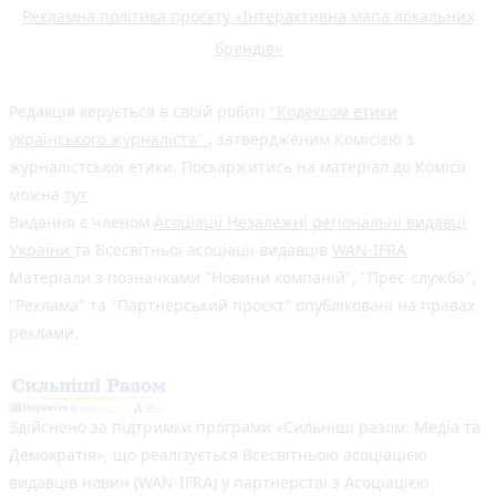
Рекламна політика проєкту «Інтерактивна мапа локальних
брендів»
Редакція керується в своїй роботі
"Кодексом етики
українського журналіста"
, затвердженим Комісією з
журналістської етики. Поскаржитись на матеріал до Комісії
можна
тут
Видання є членом
Асоціації Незалежні регіональні видавці
України
та Всесвітньої асоціації видавців
WAN-IFRA
Матеріали з позначками "Новини компаній", "Прес-служба",
"Реклама" та "Партнерський проєкт" опубліковані на правах
реклами.
Здійснено за підтримки програми «Сильніші разом: Медіа та
Демократія», що реалізується Всесвітньою асоціацією
видавців новин (WAN-IFRA) у партнерстві з Асоціацією