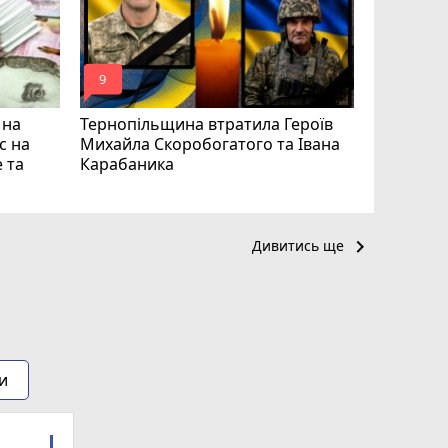
mode_comment
mode_comment
9
17
 на
Тернопільщина втратила Героїв
с на
Михайла Скоробогатого та Івана
 та
Карабаника
keyboard_arrow_right
Дивитись ще
и