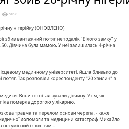
visibility
5698
рії збив вантажний потяг неподалік "Білого замку" у
2.50. Дівчина була мамою. У неї залишилась 4-річна
 місцевому медичному університеті, йшла близько до
ий потяг. Так розповіли кореспонденту "20 хвилин" в
медики. Вони госпіталізували дівчину. Утім, як
рпіла померла дорогою у лікарню.
мозкова травма та перелом основи черепа, - каже
 медичної допомоги та медицини катастроф Михайло
з несумісний із життям...