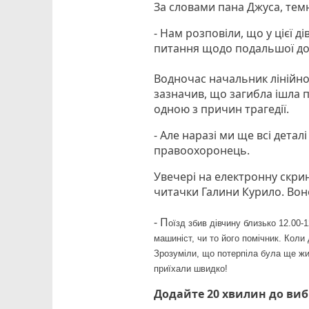
За словами пана Джуса, темн
- Нам розповіли, що у цієї д
питання щодо подальшої долі
Водночас начальник лінійног
зазначив, що загибла ішла 
одною з причин трагедії.
- Але наразі ми ще всі деталі
правоохоронець.
Увечері на електронну скри
читачки Галини Курило. Вон
- П
оїзд збив дівчину близько 12.00-1
машиніст, чи то його помічник. Коли
Зрозуміли, що потерпіла була ще жив
приїхали швидко!
Додайте 20 хвилин до ви