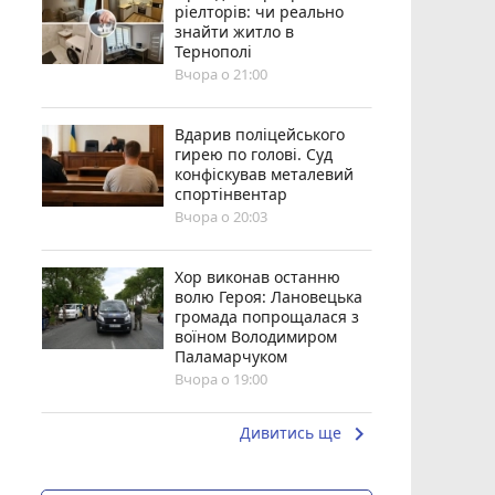
ріелторів: чи реально
знайти житло в
Тернополі
Вчора о 21:00
Вдарив поліцейського
гирею по голові. Суд
конфіскував металевий
спортінвентар
Вчора о 20:03
Хор виконав останню
волю Героя: Лановецька
громада попрощалася з
воїном Володимиром
Паламарчуком
Вчора о 19:00
keyboard_arrow_right
Дивитись ще