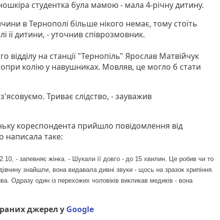
ошкіра студентка була мамою - мала 4-річну дитину.
івчини в Тернополі більше нікого немає, тому стоїть
 її дитини, - уточнив співрозмовник.
о відділу на станції "Тернопіль" Ярослав Матвійчук
попри колію у навушниках. Мовляв, це могло б стати
 з'ясовуємо. Триває слідство, - зауважив
ньку кореспондента прийшло повідомлення від
о написала таке:
2.10, - запевняє жінка. - Шукали її довго - до 15 хвилин. Це робив чи то
 дівчину знайшли, вона видавала дивні звуки - щось на зразок хрипіння.
а. Одразу один із перехожих чоловіків викликав медиків - вона
браних джерел у
Google