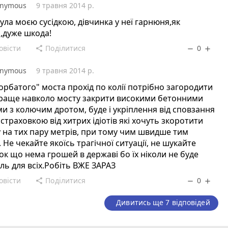
nymous
9 травня 2014 р.
ула моєю сусідкою, дівчинка у неї гарнюня,як
,дуже шкода!
овісти
Поділитися
0
share
remove
add
nymous
9 травня 2014 р.
горбатого" моста прохід по колії потрібно загородити
краще навколо мосту закрити високими бетонними
и з колючим дротом, буде і укріплення від сповзання
і страховкою від хитрих ідіотів які хочуть зкоротити
 на тих пару метрів, при тому чим швидше тим
 Не чекайте якоїсь трагічної ситуації, не шукайте
ок що нема грошей в державі бо їх ніколи не буде
ль для всіх.Робіть ВЖЕ ЗАРАЗ
овісти
Поділитися
0
share
remove
add
Дивитись ще 7 відповідей