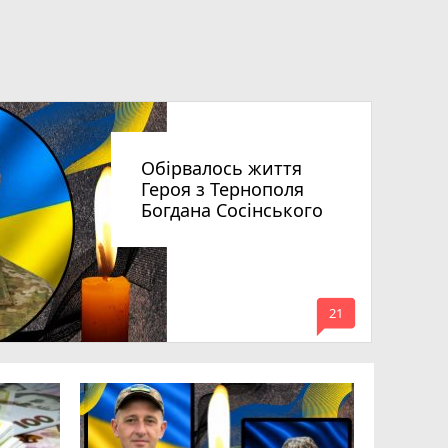
Обірвалось життя
Героя з Тернополя
Богдана Сосінського
mode_comment
21
Підтверд
Великобе
Дмитра Б