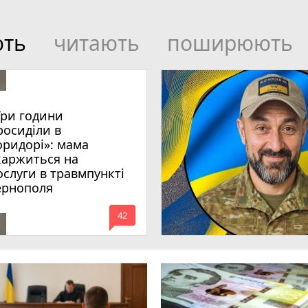
ють
читають
поширюють
Три години
росиділи в
оридорі»: мама
каржиться на
ослуги в травмпункті
ернополя
mode_comment
42