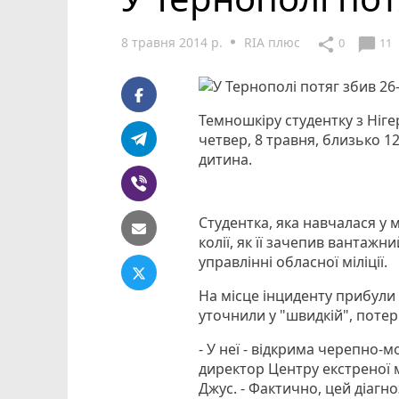
8 травня 2014 р.
RIA плюс
chat_bubble
share
0
11
Темношкіру студентку з Ніге
четвер, 8 травня, близько 1
дитина.
Студентка, яка навчалася у
колії, як її зачепив вантажн
управлінні обласної міліції.
На місце інциденту прибули 
уточнили у "швидкій", поте
- У неї - відкрима черепно-
директор Центру екстреної
Джус. - Фактично, цей діагно