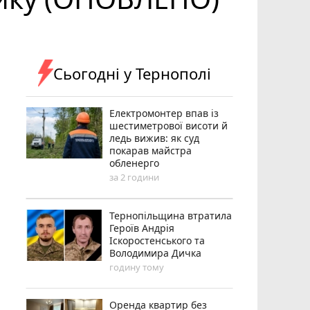
Сьогодні у Тернополі
Електромонтер впав із
шестиметрової висоти й
ледь вижив: як суд
покарав майстра
обленерго
за 2 години
Тернопільщина втратила
Героїв Андрія
Іскоростенського та
Володимира Дичка
годину тому
Оренда квартир без