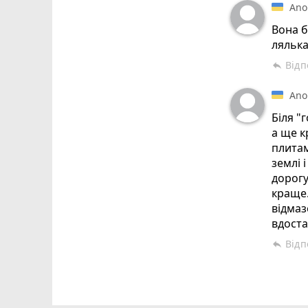
Ano
Вона б
лялька
Відп
reply
Ano
Біля "
а ще 
плитам
землі 
дорогу
краще.
відмаз
вдоста
Відп
reply