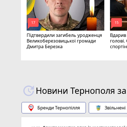
mode_comment
mode_comment
17
15
Підтвердили загибель уродженця
Вдарив
Великоберезовицької громади
голові.
Дмитра Березка
спорті
Новини Тернополя за
Бренди Тернопілля
Звільнені