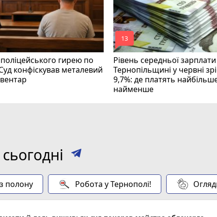
mode_comment
13
 поліцейського гирею по
Рівень середньої зарплати
 Суд конфіскував металевий
Тернопільщині у червні зрі
нвентар
9,7%: де платять найбільше
найменше
 сьогодні
 з полону
Робота у Тернополі!
Огляд