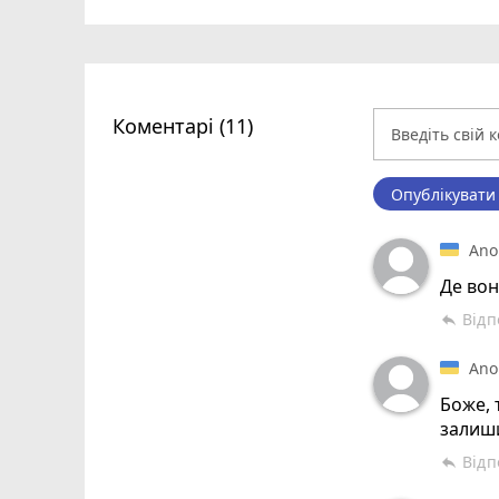
Коментарі (11)
Опублікувати
Ano
Де вон
Відп
reply
Ano
Боже, 
залиши
Відп
reply