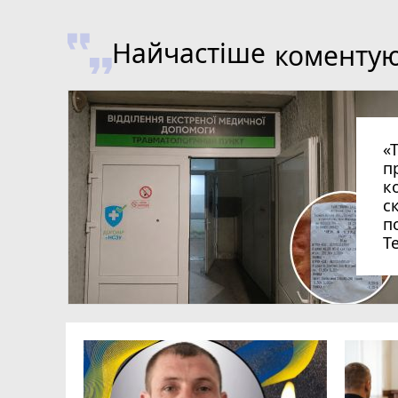
Найчастіше
коменту
«
п
к
с
п
Т
 Героїв
а Івана