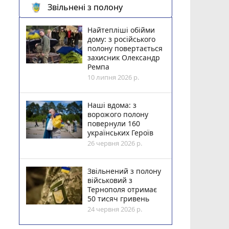
Звільнені з полону
Найтепліші обійми
дому: з російського
полону повертається
захисник Олександр
Ремпа
10 липня 2026 р.
Наші вдома: з
ворожого полону
повернули 160
українських Героїв
26 червня 2026 р.
Звільнений з полону
військовий з
Тернополя отримає
50 тисяч гривень
24 червня 2026 р.