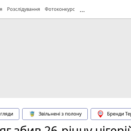
...
я
Розслідування
Фотоконкурс
гляди
Звільнені з полону
Бренди Те
яг збив 26-річну ніге