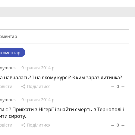
 коментар
nymous
9 травня 2014 р.
а навчалась? І на якому курсі? З ким зараз дитинка?
овісти
Поділитися
0
share
remove
add
nymous
9 травня 2014 р.
ти є ? Приїхати з Нігерії і знайти смерть в Тернополі і
ти сироту.
овісти
Поділитися
0
share
remove
add