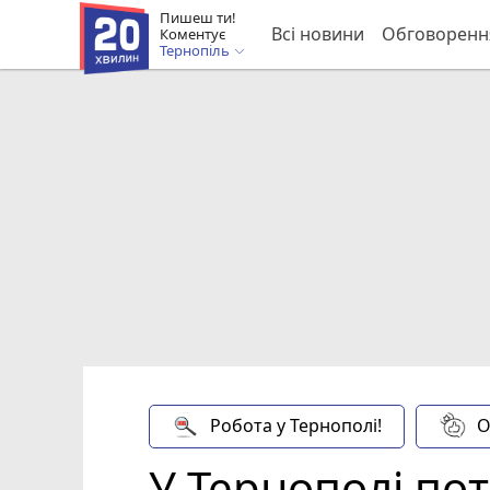
Пишеш ти!
Всі новини
Обговоренн
Коментує
Тернопіль
Робота у Тернополі!
О
У Тернополі пот