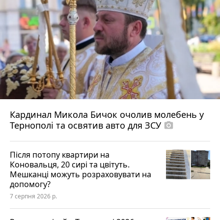
Кардинал Микола Бичок очолив молебень у
Тернополі та освятив авто для ЗСУ
photo_camera
Після потопу квартири на
Коновальця, 20 сирі та цвітуть.
Мешканці можуть розраховувати на
допомогу?
7 серпня 2026 р.