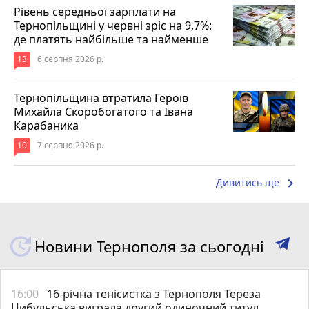
Рівень середньої зарплати на
Тернопільщині у червні зріс на 9,7%:
де платять найбільше та найменше
13
6 серпня 2026 р.
Тернопільщина втратила Героїв
Михайла Скоробогатого та Івана
Карабаника
10
7 серпня 2026 р.
keyboard_arrow_right
Дивитись ще
Новини Тернополя за сьогодні
16:00
16-річна тенісистка з Тернополя Тереза
Цибульська виграла другий одиночний титул