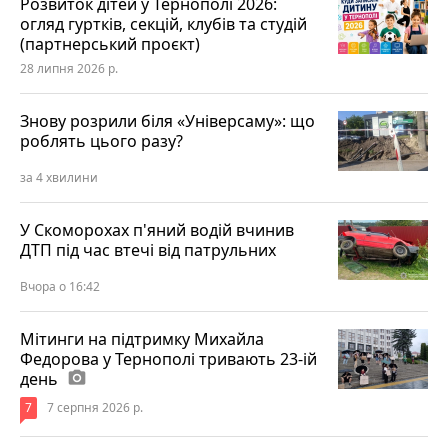
Розвиток дітей у Тернополі 2026:
огляд гуртків, секцій, клубів та студій
(партнерський проєкт)
28 липня 2026 р.
Знову розрили біля «Універсаму»: що
роблять цього разу?
за 4 хвилини
У Скоморохах п'яний водій вчинив
ДТП під час втечі від патрульних
Вчора о 16:42
Мітинги на підтримку Михайла
Федорова у Тернополі тривають 23-ій
день
photo_camera
7
7 серпня 2026 р.