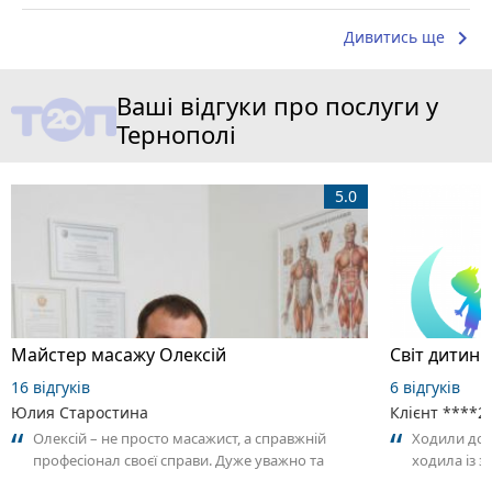
keyboard_arrow_right
Дивитись ще
Ваші відгуки про послуги у
Тернополі
5.0
Майстер масажу Олексій
16 відгуків
6 відгуків
Юлия Старостина
Клієнт ****2
Олексій – не просто масажист, а справжній
Ходили до С
професіонал своєї справи. Дуже уважно та
ходила із 
відповідально підходить до роботи,
контакт, за