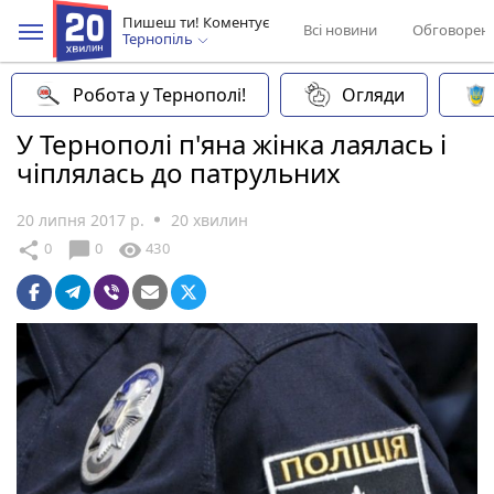
Пишеш ти! Коментує
Всі новини
Обговорен
Тернопіль
Робота у Тернополі!
Огляди
У Тернополі п'яна жінка лаялась і
чіплялась до патрульних
20 липня 2017 р.
20 хвилин
chat_bubble
share
visibility
0
0
430