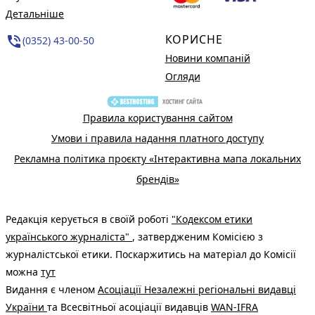
Детальніше
КОРИСНЕ
phone_in_talk
(0352) 43-00-50
Новини компаній
Огляди
Правила користування сайтом
Умови і правила надання платного доступу
Рекламна політика проєкту «Інтерактивна мапа локальних
брендів»
Редакція керується в своїй роботі
"Кодексом етики
українського журналіста"
, затвердженим Комісією з
журналістської етики. Поскаржитись на матеріал до Комісії
можна
тут
Видання є членом
Асоціації Незалежні регіональні видавці
України
та Всесвітньої асоціації видавців
WAN-IFRA