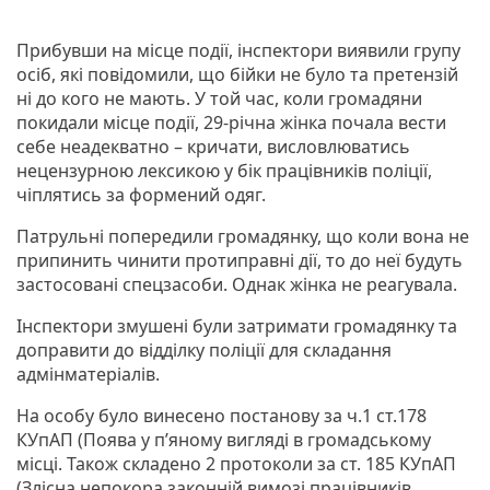
Прибувши на місце події, інспектори виявили групу
осіб, які повідомили, що бійки не було та претензій
ні до кого не мають. У той час, коли громадяни
покидали місце події, 29-річна жінка почала вести
себе неадекватно – кричати, висловлюватись
нецензурною лексикою у бік працівників поліції,
чіплятись за формений одяг.
Патрульні попередили громадянку, що коли вона не
припинить чинити протиправні дії, то до неї будуть
застосовані спецзасоби. Однак жінка не реагувала.
Інспектори змушені були затримати громадянку та
доправити до відділку поліції для складання
адмінматеріалів.
На особу було винесено постанову за ч.1 ст.178
КУпАП (Поява у п’яному вигляді в громадському
місці. Також складено 2 протоколи за ст. 185 КУпАП
(Злісна непокора законній вимозі працівників