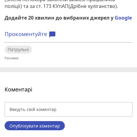
поліції) та за ст. 173 КУпАП(Дрібне хуліганство).
Додайте 20 хвилин до вибраних джерел у
Google
Прокоментуйте
chat_bubble
Патрульні
Коментарі
Опублікувати коментар