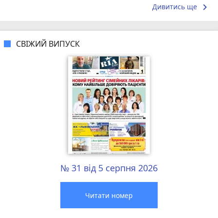
відчувається...
keyboard_arrow_right
Дивитись ще
СВІЖИЙ ВИПУСК
№ 31 від 5 серпня 2026
Читати номер