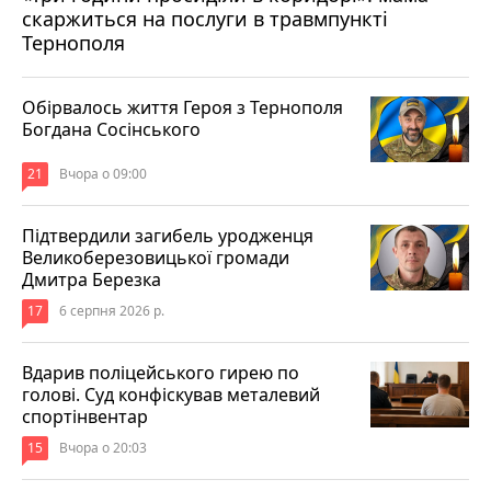
скаржиться на послуги в травмпункті
Тернополя
Обірвалось життя Героя з Тернополя
Богдана Сосінського
21
Вчора о 09:00
Підтвердили загибель уродженця
Великоберезовицької громади
Дмитра Березка
17
6 серпня 2026 р.
Вдарив поліцейського гирею по
голові. Суд конфіскував металевий
спортінвентар
15
Вчора о 20:03