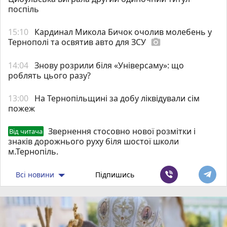
поспіль
15:10
Кардинал Микола Бичок очолив молебень у
Тернополі та освятив авто для ЗСУ
photo_camera
14:04
Знову розрили біля «Універсаму»: що
роблять цього разу?
13:00
На Тернопільщині за добу ліквідували сім
пожеж
Звернення стосовно нової розмітки і
Від читача
знаків дорожнього руху біля шостої школи
м.Тернопіль.
Всі новини
Підпишись