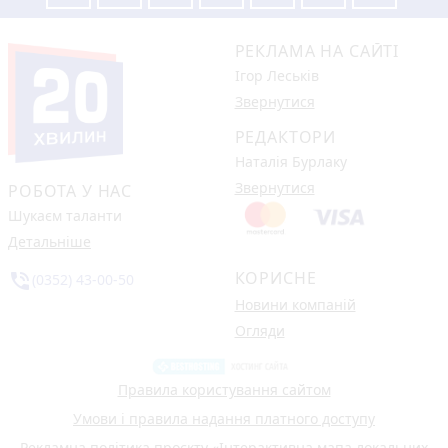
РЕКЛАМА НА САЙТІ
Ігор Леськів
Звернутися
РЕДАКТОРИ
Наталія Бурлаку
Звернутися
РОБОТА У НАС
Шукаєм таланти
Детальніше
КОРИСНЕ
phone_in_talk
(0352) 43-00-50
Новини компаній
Огляди
Правила користування сайтом
Умови і правила надання платного доступу
Рекламна політика проєкту «Інтерактивна мапа локальних