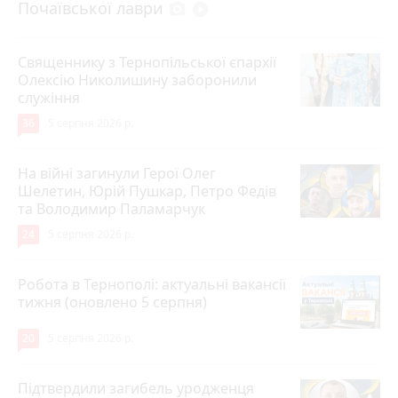
Почаївської лаври
photo_camera
play_circle_filled
Священнику з Тернопільської єпархії
Олексію Николишину заборонили
служіння
36
5 серпня 2026 р.
На війні загинули Герої Олег
Шелетин, Юрій Пушкар, Петро Федів
та Володимир Паламарчук
24
5 серпня 2026 р.
Робота в Тернополі: актуальні вакансії
тижня (оновлено 5 серпня)
20
5 серпня 2026 р.
Підтвердили загибель уродженця