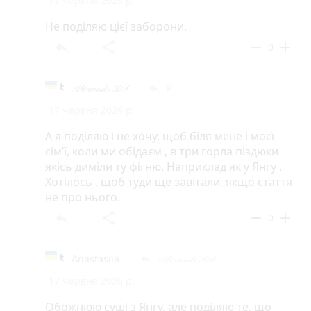
17 червня 2026 р.
Не поділяю цієї заборони.
reply
share
remove
add
0
𝒜𝓁𝑒𝓍𝒶𝓃𝒹𝓇 𝒦𝑜𝓉
Р
reply
17 червня 2026 р.
А я поділяю і не хочу, щоб біля мене і моєї
сімʼї, коли ми обідаєм , в три горла піздюки
якісь диміли ту фігню. Наприклад як у Янгу .
Хотілось , щоб туди ще завітали, якщо стаття
не про нього.
reply
share
remove
add
0
Anastasiia
𝒜𝓁𝑒𝓍𝒶𝓃𝒹𝓇 𝒦𝑜𝓉
reply
17 червня 2026 р.
Обожнюю суші з Янгу, але поділяю те, що