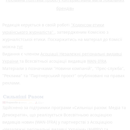
брендів»
Редакція керується в своїй роботі
"Кодексом етики
українського журналіста"
, затвердженим Комісією з
журналістської етики. Поскаржитись на матеріал до Комісії
можна
тут
Видання є членом
Асоціації Незалежні регіональні видавці
України
та Всесвітньої асоціації видавців
WAN-IFRA
Матеріали з позначками "Новини компаній", "Прес-служба",
"Реклама" та "Партнерський проєкт" опубліковані на правах
реклами.
Здійснено за підтримки програми «Сильніші разом: Медіа та
Демократія», що реалізується Всесвітньою асоціацією
видавців новин (WAN-IFRA) у партнерстві з Асоціацією
«Незалежні регіональні видавці України» (АНРВУ) та