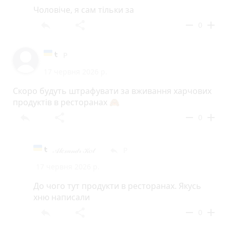
Чоловіче, я сам тільки за
reply
share
remove
add
0
Р
17 червня 2026 р.
Скоро будуть штрафувати за вживання харчових
продуктів в ресторанах 🙈
reply
share
remove
add
0
𝒜𝓁𝑒𝓍𝒶𝓃𝒹𝓇 𝒦𝑜𝓉
Р
reply
17 червня 2026 р.
До чого тут продукти в ресторанах. Якусь
хню написали
reply
share
remove
add
0