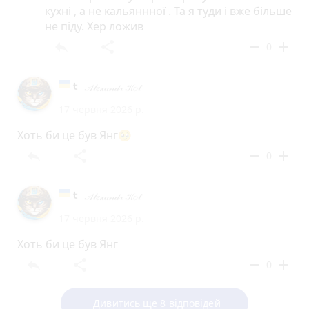
кухні , а не кальяннної . Та я туди і вже більше
не піду. Хер ложив
reply
share
remove
add
0
𝒜𝓁𝑒𝓍𝒶𝓃𝒹𝓇 𝒦𝑜𝓉
17 червня 2026 р.
Хоть би це був Янг🥹
reply
share
remove
add
0
𝒜𝓁𝑒𝓍𝒶𝓃𝒹𝓇 𝒦𝑜𝓉
17 червня 2026 р.
Хоть би це був Янг
reply
share
remove
add
0
Дивитись ще 8 відповідей