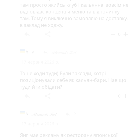
там просто якийсь клуб і кальянна, зовсім не
відповідає концепція меню та відпочинку
там. Тому я виключно замовляю на доставку,
в заклад не ходжу.
reply
share
remove
add
0
Р
𝒜𝓁𝑒𝓍𝒶𝓃𝒹𝓇 𝒦𝑜𝓉
reply
17 червня 2026 р.
То не ходи туди) Були заклади, котрі
позиціонували себе як кальян-бари. Навіщо
туди йти обідати?
reply
share
remove
add
0
𝒜𝓁𝑒𝓍𝒶𝓃𝒹𝓇 𝒦𝑜𝓉
Р
reply
17 червня 2026 р.
Янг має рекламу як ресторану японської