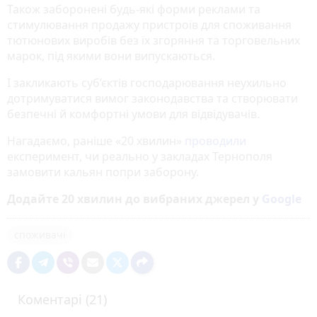
Також заборонені будь-які форми реклами та
стимулювання продажу пристроїв для споживання
тютюнових виробів без їх згоряння та торговельних
марок, під якими вони випускаються.
І закликають суб’єктів господарювання неухильно
дотримуватися вимог законодавства та створювати
безпечні й комфортні умови для відвідувачів.
Нагадаємо, раніше «20 хвилин»
проводили
експеримент, чи реально у закладах Тернополя
замовити кальян попри заборону.
Додайте 20 хвилин до вибраних джерел у
Google
споживачі
Коментарі (21)