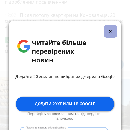
підробленим посвідченням
12:02
Після потопу квартири на Коновальця, 20
сирі та цвітуть. Мешканці можуть розраховувати на
допомогу?
×
Звернення стосовно нової розмітки і
Від читача
Читайте більше
знаків дорожнього руху біля шостої школи
перевірених
м.Тернопіль.
новин
Всі новини
Підпишись
Додайте 20 хвилин до вибраних джерел в Google
ДОДАТИ 20 ХВИЛИН В GOOGLE