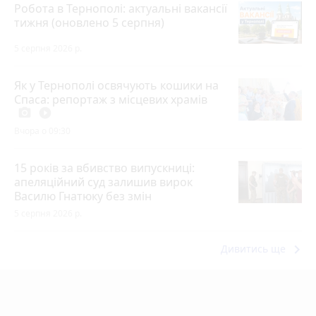
Робота в Тернополі: актуальні вакансії
тижня (оновлено 5 серпня)
5 серпня 2026 р.
Як у Тернополі освячують кошики на
Спаса: репортаж з місцевих храмів
photo_camera
play_circle_filled
Вчора о 09:30
15 років за вбивство випускниці:
апеляційний суд залишив вирок
Василю Гнатюку без змін
5 серпня 2026 р.
keyboard_arrow_right
Дивитись ще