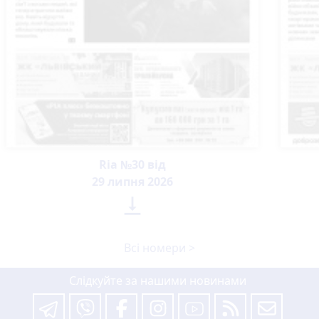
Ria №30 від
29 липня 2026

Всі номери >
Слідкуйте за нашими новинами