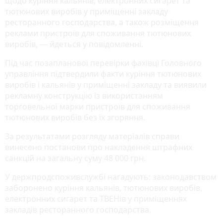
щодо куріння кальянів, електронних сигарет та
тютюнових виробів у приміщенні закладу
ресторанного господарства, а також розміщення
реклами пристроїв для споживання тютюнових
виробів, — йдеться у повідомленні.
Під час позапланової перевірки фахівці Головного
управління підтвердили факти куріння тютюнових
виробів і кальянів у приміщенні закладу та виявили
рекламну конструкцію із використанням
торговельної марки пристроїв для споживання
тютюнових виробів без їх згоряння.
За результатами розгляду матеріалів справи
винесено постанови про накладення штрафних
санкцій на загальну суму 48 000 грн.
У держпродспоживслужбі нагадують: законодавством
заборонено куріння кальянів, тютюнових виробів,
електронних сигарет та ТВЕНів у приміщеннях
закладів ресторанного господарства.