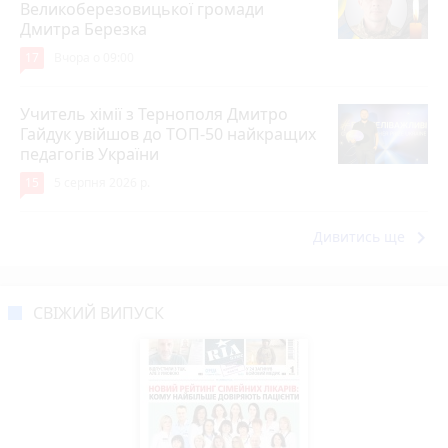
Великоберезовицької громади
Дмитра Березка
17
Вчора о 09:00
Учитель хімії з Тернополя Дмитро
Гайдук увійшов до ТОП-50 найкращих
педагогів України
15
5 серпня 2026 р.
keyboard_arrow_right
Дивитись ще
СВІЖИЙ ВИПУСК