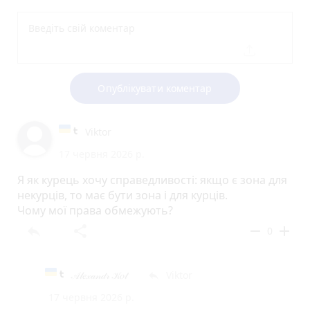
Опублікувати коментар
Viktor
17 червня 2026 р.
Я як курець хочу справедливості: якщо є зона для
некурців, то має бути зона і для курців.
Чому мої права обмежують?
reply
share
remove
add
0
𝒜𝓁𝑒𝓍𝒶𝓃𝒹𝓇 𝒦𝑜𝓉
Viktor
reply
17 червня 2026 р.