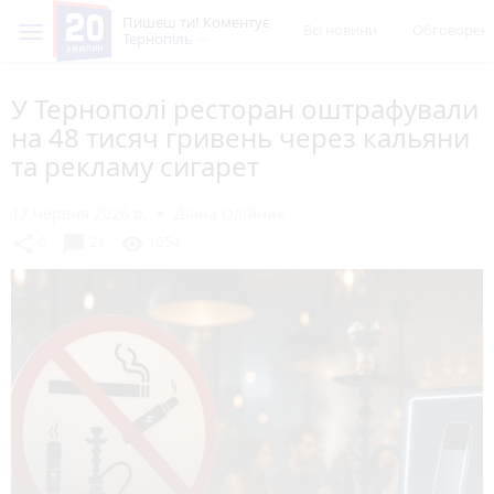
Пишеш ти! Коментує
Всі новини
Обговорен
Тернопіль
У Тернополі ресторан оштрафували
на 48 тисяч гривень через кальяни
та рекламу сигарет
17 червня 2026 р.
Діана Олійник
chat_bubble
share
visibility
0
21
1054