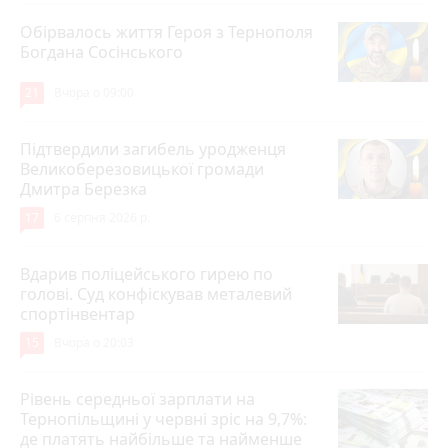
Обірвалось життя Героя з Тернополя
Богдана Сосінського
21
Вчора о 09:00
Підтвердили загибель уродженця
Великоберезовицької громади
Дмитра Березка
17
6 серпня 2026 р.
Вдарив поліцейського гирею по
голові. Суд конфіскував металевий
спортінвентар
15
Вчора о 20:03
Рівень середньої зарплати на
Тернопільщині у червні зріс на 9,7%:
де платять найбільше та найменше