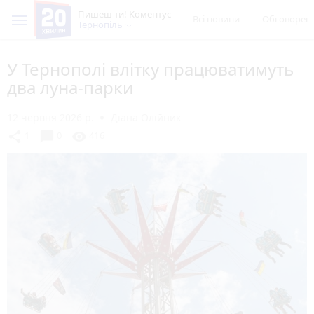
Пишеш ти! Коментує
Всі новини
Обговорен
Тернопіль
У Тернополі влітку працюватимуть
два луна-парки
12 червня 2026 р.
Діана Олійник
chat_bubble
share
visibility
1
0
416