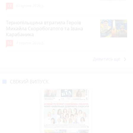
13
6 серпня 2026 р.
Тернопільщина втратила Героїв
Михайла Скоробогатого та Івана
Карабаника
10
7 серпня 2026 р.
keyboard_arrow_right
Дивитись ще
СВІЖИЙ ВИПУСК