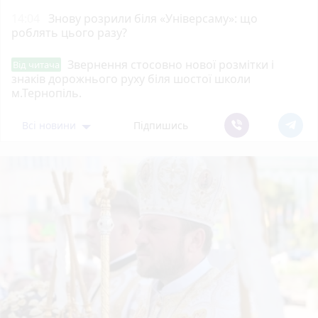
14:04
Знову розрили біля «Універсаму»: що
роблять цього разу?
Звернення стосовно нової розмітки і
Від читача
знаків дорожнього руху біля шостої школи
м.Тернопіль.
Всі новини
Підпишись