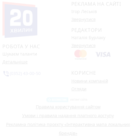
РЕКЛАМА НА САЙТІ
Ігор Леськів
Звернутися
РЕДАКТОРИ
Наталія Бурлаку
Звернутися
РОБОТА У НАС
Шукаєм таланти
Детальніше
КОРИСНЕ
phone_in_talk
(0352) 43-00-50
Новини компаній
Огляди
Правила користування сайтом
Умови і правила надання платного доступу
Рекламна політика проєкту «Інтерактивна мапа локальних
брендів»