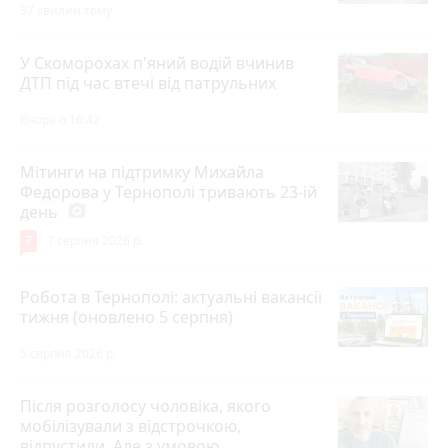
37 хвилин тому
У Скоморохах п'яний водій вчинив
ДТП під час втечі від патрульних
Вчора о 16:42
Мітинги на підтримку Михайла
Федорова у Тернополі тривають 23-ій
день
photo_camera
7
7 серпня 2026 р.
Робота в Тернополі: актуальні вакансії
тижня (оновлено 5 серпня)
5 серпня 2026 р.
Після розголосу чоловіка, якого
мобілізували з відстрочкою,
відпустили. Але з умовою…