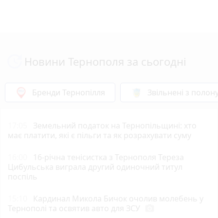
Новини Тернополя за сьогодні
Бренди Тернопілля
Звільнені з полон
17:05
Земельний податок на Тернопільщині: хто
має платити, які є пільги та як розрахувати суму
16:00
16-річна тенісистка з Тернополя Тереза
Цибульська виграла другий одиночний титул
поспіль
15:10
Кардинал Микола Бичок очолив молебень у
Тернополі та освятив авто для ЗСУ
photo_camera