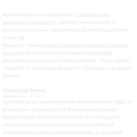
Редакція керується в своїй роботі
"Кодексом етики
українського журналіста"
, затвердженим Комісією з
журналістської етики. Поскаржитись на матеріал до Комісії
можна
тут
Видання є членом
Асоціації Незалежні регіональні видавці
України
та Всесвітньої асоціації видавців
WAN-IFRA
Матеріали з позначками "Новини компаній", "Прес-служба",
"Реклама" та "Партнерський проєкт" опубліковані на правах
реклами.
Здійснено за підтримки програми «Сильніші разом: Медіа та
Демократія», що реалізується Всесвітньою асоціацією
видавців новин (WAN-IFRA) у партнерстві з Асоціацією
«Незалежні регіональні видавці України» (АНРВУ) та
Норвезькою асоціацією медіабізнесу (MBL) за підтримки