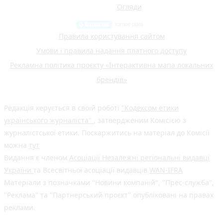
Огляди
Правила користування сайтом
Умови і правила надання платного доступу
Рекламна політика проєкту «Інтерактивна мапа локальних
брендів»
Редакція керується в своїй роботі
"Кодексом етики
українського журналіста"
, затвердженим Комісією з
журналістської етики. Поскаржитись на матеріал до Комісії
можна
тут
Видання є членом
Асоціації Незалежні регіональні видавці
України
та Всесвітньої асоціації видавців
WAN-IFRA
Матеріали з позначками "Новини компаній", "Прес-служба",
"Реклама" та "Партнерський проєкт" опубліковані на правах
реклами.