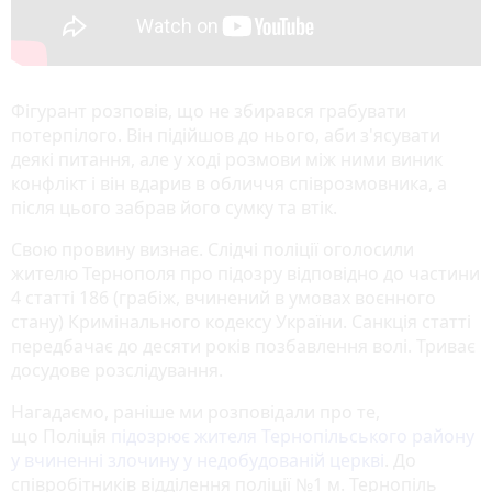
Фігурант розповів, що не збирався грабувати
потерпілого. Він підійшов до нього, аби з'ясувати
деякі питання, але у ході розмови між ними виник
конфлікт і він вдарив в обличчя співрозмовника, а
після цього забрав його сумку та втік.
Свою провину визнає. Слідчі поліції оголосили
жителю Тернополя про підозру відповідно до частини
4 статті 186 (грабіж, вчинений в умовах воєнного
стану) Кримінального кодексу України. Санкція статті
передбачає до десяти років позбавлення волі. Триває
досудове розслідування.
Нагадаємо, раніше ми розповідали про те,
що Поліція
підозрює жителя Тернопільського району
у вчиненні злочину у недобудованій церкві
. До
співробітників відділення поліції №1 м. Тернопіль