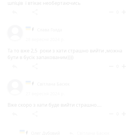
шпіців і втікає необертаючись
reply
share
remove
add
0
Слава Голда
28 вересня 2024 р.
Та то вже 2,5 роки з хати страшно вийти ,можна
бути в бусік запакованим))))
reply
share
remove
add
0
Світлана Басюк
27 вересня 2024 р.
Вже скоро з хати буде вийти страшно....
reply
share
remove
add
0
Олег Дубовий
Світлана Басюк
reply