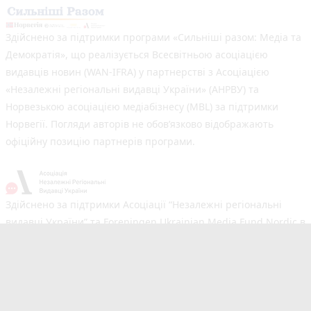
Здійснено за підтримки програми «Сильніші разом: Медіа та
Демократія», що реалізується Всесвітньою асоціацією
видавців новин (WAN-IFRA) у партнерстві з Асоціацією
«Незалежні регіональні видавці України» (АНРВУ) та
Норвезькою асоціацією медіабізнесу (MBL) за підтримки
Норвегії. Погляди авторів не обов’язково відображають
офіційну позицію партнерів програми.
Здійснено за підтримки Асоціації “Незалежні регіональні
видавці України” та Foreningen Ukrainian Media Fund Nordic в
рамках реалізації проєкту Хаб підтримки регіональних медіа.
Погляди авторів не обов'язково збігаються з офіційною
позицією партнерів
Незалежний новинний портал з оперативним висвітленням