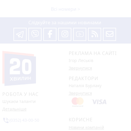
Всі номери >
Слідкуйте за нашими новинами
РЕКЛАМА НА САЙТІ
Ігор Леськів
Звернутися
РЕДАКТОРИ
Наталія Бурлаку
Звернутися
РОБОТА У НАС
Шукаєм таланти
Детальніше
КОРИСНЕ
phone_in_talk
(0352) 43-00-50
Новини компаній