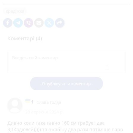
крадіжка
Коментарі (4)
Опублікувати коментар
Слава Голда
28 вересня 2024 р.
Дивно коли таке гавно 160 см грабує і дає
3,14здюлєй))))) та в кабіну два рази потім ше паро