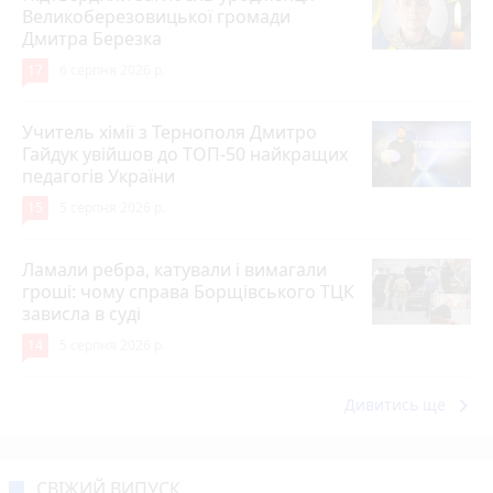
Великоберезовицької громади
Дмитра Березка
17
6 серпня 2026 р.
Учитель хімії з Тернополя Дмитро
Гайдук увійшов до ТОП-50 найкращих
педагогів України
15
5 серпня 2026 р.
Ламали ребра, катували і вимагали
гроші: чому справа Борщівського ТЦК
зависла в суді
14
5 серпня 2026 р.
keyboard_arrow_right
Дивитись ще
СВІЖИЙ ВИПУСК