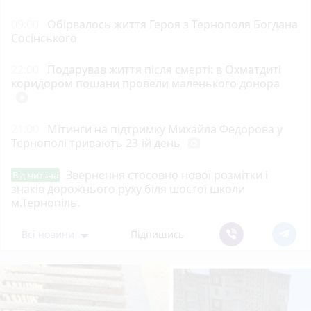
09:00
Обірвалось життя Героя з Тернополя Богдана
Сосінського
22:00
Подарував життя після смерті: в Охматдиті
коридором пошани провели маленького донора
play_circle_filled
21:00
Мітинги на підтримку Михайла Федорова у
Тернополі тривають 23-ій день
photo_camera
Звернення стосовно нової розмітки і
Від читача
знаків дорожнього руху біля шостої школи
м.Тернопіль.
Всі новини
Підпишись