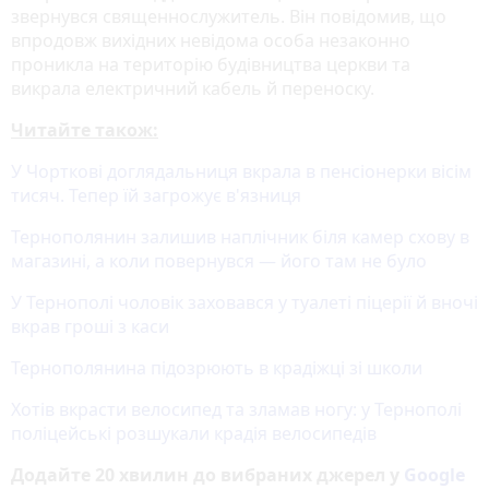
звернувся священнослужитель. Він повідомив, що
впродовж вихідних невідома особа незаконно
проникла на територію будівництва церкви та
викрала електричний кабель й переноску.
Читайте також:
У Чорткові доглядальниця вкрала в пенсіонерки вісім
тисяч. Тепер їй загрожує в'язниця
Тернополянин залишив наплічник біля камер схову в
магазині, а коли повернувся — його там не було
У Тернополі чоловік заховався у туалеті піцерії й вночі
вкрав гроші з каси
Тернополянина підозрюють в крадіжці зі школи
Хотів вкрасти велосипед та зламав ногу: у Тернополі
поліцейські розшукали крадія велосипедів
Додайте 20 хвилин до вибраних джерел у
Google