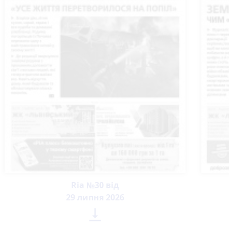
Ria №30 від
29 липня 2026
