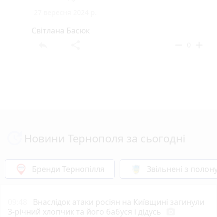
27 вересня 2024 р.
Світлана Басюк
reply
share
remove
add
0
Новини Тернополя за сьогодні
Бренди Тернопілля
Звільнені з полон
09:48
Внаслідок атаки росіян на Київщині загинули
3-річний хлопчик та його бабуся і дідусь
photo_camera