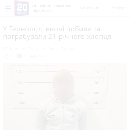
Пишеш ти! Коментує
Всі новини
Обговорен
Тернопіль
У Тернополі вночі побили та
пограбували 21-річного хлопця
27 вересня 2024 р.
Ольга Турчак
chat_bubble
share
visibility
5
4
2686