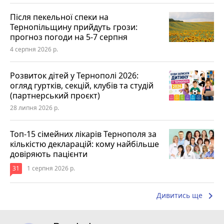
Після пекельної спеки на
Тернопільщину прийдуть грози:
прогноз погоди на 5-7 серпня
4 серпня 2026 р.
Розвиток дітей у Тернополі 2026:
огляд гуртків, секцій, клубів та студій
(партнерський проєкт)
28 липня 2026 р.
Топ-15 сімейних лікарів Тернополя за
кількістю декларацій: кому найбільше
довіряють пацієнти
31
1 серпня 2026 р.
keyboard_arrow_right
Дивитись ще