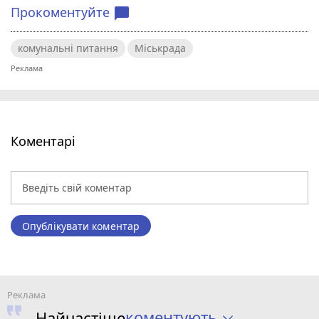
Прокоментуйте
chat_bubble
комунальні питання
Міськрада
Коментарі
Опублікувати коментар
коментують
Найчастіше