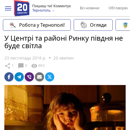
Пишеш ти! Коментує
Всі новини
Обговорен
Тернопіль
Робота у Тернополі!
Огляди
У Центрі та районі Ринку півдня не
буде світла
23 листопада 2018 р.
20 хвилин
chat_bubble
share
visibility
1
0
692