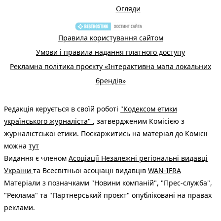
Огляди
Правила користування сайтом
Умови і правила надання платного доступу
Рекламна політика проєкту «Інтерактивна мапа локальних
брендів»
Редакція керується в своїй роботі
"Кодексом етики
українського журналіста"
, затвердженим Комісією з
журналістської етики. Поскаржитись на матеріал до Комісії
можна
тут
Видання є членом
Асоціації Незалежні регіональні видавці
України
та Всесвітньої асоціації видавців
WAN-IFRA
Матеріали з позначками "Новини компаній", "Прес-служба",
"Реклама" та "Партнерський проєкт" опубліковані на правах
реклами.