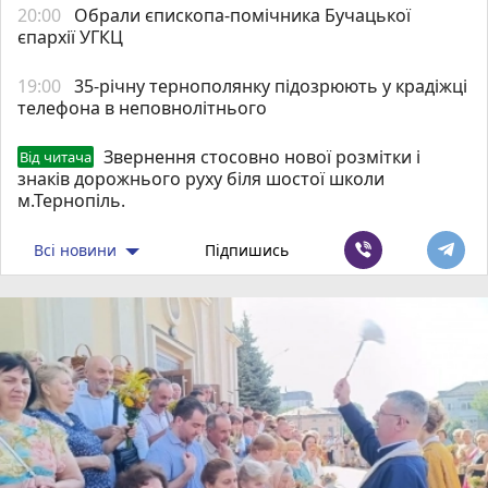
20:00
Обрали єпископа-помічника Бучацької
єпархії УГКЦ
19:00
35-річну тернополянку підозрюють у крадіжці
телефона в неповнолітнього
Звернення стосовно нової розмітки і
Від читача
знаків дорожнього руху біля шостої школи
м.Тернопіль.
Всі новини
Підпишись