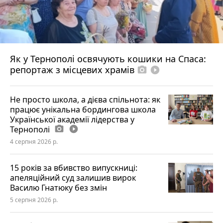
Як у Тернополі освячують кошики на Спаса:
репортаж з місцевих храмів
photo_camera
play_circle_filled
Не просто школа, а дієва спільнота: як
працює унікальна бордингова школа
Української академії лідерства у
Тернополі
photo_camera
play_circle_filled
4 серпня 2026 р.
15 років за вбивство випускниці:
апеляційний суд залишив вирок
Василю Гнатюку без змін
5 серпня 2026 р.