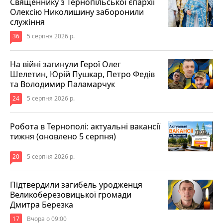
Священнику з Тернопільської єпархії
Олексію Николишину заборонили
служіння
36
5 серпня 2026 р.
На війні загинули Герої Олег
Шелетин, Юрій Пушкар, Петро Федів
та Володимир Паламарчук
24
5 серпня 2026 р.
Робота в Тернополі: актуальні вакансії
тижня (оновлено 5 серпня)
20
5 серпня 2026 р.
Підтвердили загибель уродженця
Великоберезовицької громади
Дмитра Березка
17
Вчора о 09:00