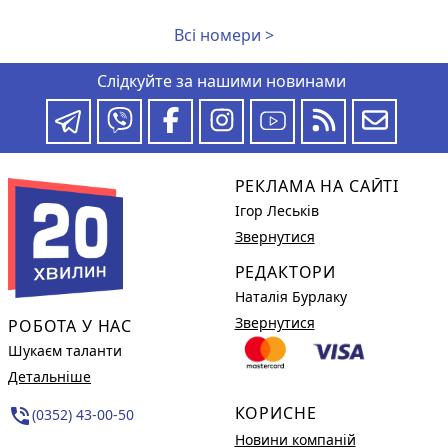
Всі номери >
Слідкуйте за нашими новинами
РЕКЛАМА НА САЙТІ
Ігор Леськів
Звернутися
РЕДАКТОРИ
Наталія Бурлаку
Звернутися
РОБОТА У НАС
Шукаєм таланти
Детальніше
КОРИСНЕ
phone_in_talk
(0352) 43-00-50
Новини компаній