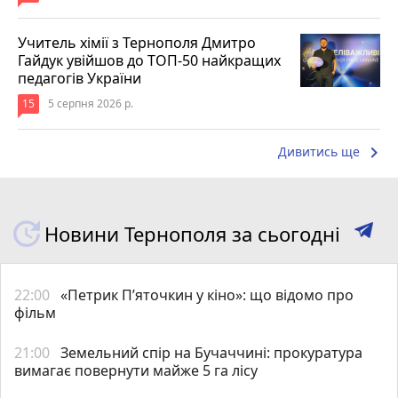
Учитель хімії з Тернополя Дмитро
Гайдук увійшов до ТОП-50 найкращих
педагогів України
15
5 серпня 2026 р.
keyboard_arrow_right
Дивитись ще
Новини Тернополя за сьогодні
22:00
«Петрик П’яточкин у кіно»: що відомо про
фільм
21:00
Земельний спір на Бучаччині: прокуратура
вимагає повернути майже 5 га лісу