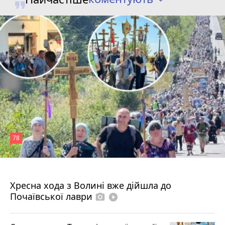
78
4 серпня 2026 р.
Хресна хода з Волині вже дійшла до
Почаївської лаври
photo_camera
play_circle_filled