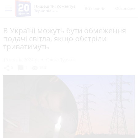
Пишеш ти! Коментує
Всі новини
Обговорен
Тернопіль
В Україні можуть бути обмеження
подачі світла, якщо обстріли
триватимуть
13 квітня 2024 р.
Ольга Турчак
chat_bubble
share
visibility
0
1
164