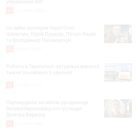
управління ЖКГ
24
3 серпня 2026 р.
На війні загинули Герої Олег
Шелетин, Юрій Пушкар, Петро Федів
та Володимир Паламарчук
23
Вчора о 09:00
Робота в Тернополі: актуальні вакансії
тижня (оновлено 5 серпня)
20
Вчора о 14:13
Підтвердили загибель уродженця
Великоберезовицької громади
Дмитра Березка
16
11 годин тому