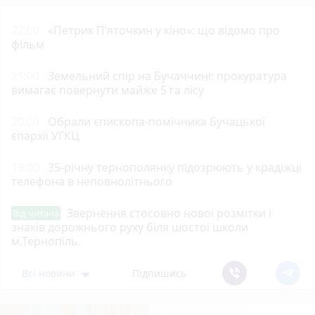
22:00
«Петрик П’яточкин у кіно»: що відомо про
фільм
21:00
Земельний спір на Бучаччині: прокуратура
вимагає повернути майже 5 га лісу
20:00
Обрали єпископа-помічника Бучацької
єпархії УГКЦ
19:00
35-річну тернополянку підозрюють у крадіжці
телефона в неповнолітнього
Звернення стосовно нової розмітки і
Від читача
знаків дорожнього руху біля шостої школи
м.Тернопіль.
Всі новини
Підпишись