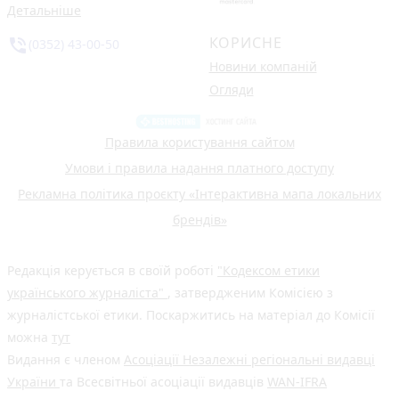
Детальніше
КОРИСНЕ
phone_in_talk
(0352) 43-00-50
Новини компаній
Огляди
Правила користування сайтом
Умови і правила надання платного доступу
Рекламна політика проєкту «Інтерактивна мапа локальних
брендів»
Редакція керується в своїй роботі
"Кодексом етики
українського журналіста"
, затвердженим Комісією з
журналістської етики. Поскаржитись на матеріал до Комісії
можна
тут
Видання є членом
Асоціації Незалежні регіональні видавці
України
та Всесвітньої асоціації видавців
WAN-IFRA