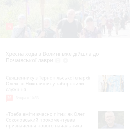
78
4 серпня 2026 р.
Хресна хода з Волині вже дійшла до
Почаївської лаври
photo_camera
play_circle_filled
Священнику з Тернопільської єпархії
Олексію Николишину заборонили
служіння
36
Вчора о 10:53
«Треба вміти вчасно піти»: як Олег
Соколовський прокоментував
призначення нового начальника