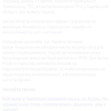
Зокрема, вчора, 11 квітня, окупанти зруйнували
Трипільську ТЕС, а також пошкодили ТЕЦ у Харківській
області, яка живить Харків.
Також Міністр енергетики Герман Галущенко не
виключає ймовірність
підвищення тарифу на
електроенергію для населення.
Галущенко розповів, що Україна активно
шукає енергетичне обладнання по всьому світу для
заміни пошкодженого. Однак це полювання може
бути марним, якщо не буде достатньо ППО. Цієї весни
Росія почала обстрілювати теплові та
гідроелектростанції України. Ці атаки загрожують не
лише втратою електроенергії, а й екологічними
катастрофами.
Читайте також:
Куб води у Тернополі подорожчає аж на 10 грн. Чи
справді у нас тече «золота вода», дорожча, ніж у
сусідів?