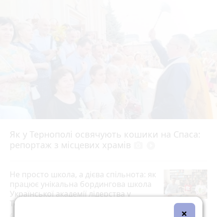
Як у Тернополі освячують кошики на Спаса:
репортаж з місцевих храмів
photo_camera
play_circle_filled
Не просто школа, а дієва спільнота: як
працює унікальна бордингова школа
Української академії лідерства у
Тернополі
photo_camera
play_circle_filled
×
4 серпня 2026 р.