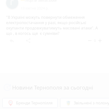
Георгій Змієвський
13 квітня 2024 р.
"В Україні можуть повернути обмеження
електропостачання у разі, якщо російські
окупанти продовжуватимуть масовані атаки". А
що , в когось ще є сумніви?
reply
share
remove
add
0
Новини Тернополя за сьогодні
Бренди Тернопілля
Звільнені з полон