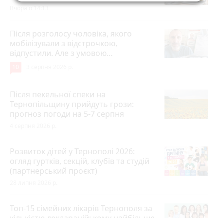
Вчора о 14:13
Після розголосу чоловіка, якого
мобілізували з відстрочкою,
відпустили. Але з умовою…
10
3 серпня 2026 р.
Після пекельної спеки на
Тернопільщину прийдуть грози:
прогноз погоди на 5-7 серпня
4 серпня 2026 р.
Розвиток дітей у Тернополі 2026:
огляд гуртків, секцій, клубів та студій
(партнерський проєкт)
28 липня 2026 р.
Топ-15 сімейних лікарів Тернополя за
кількістю декларацій: кому найбільше