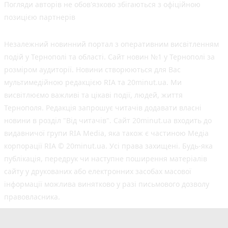
Погляди авторів не обов'язково збігаються з офіційною
позицією партнерів
Незалежний новинний портал з оперативним висвітленням
подій у Тернополі та області. Сайт новин №1 у Тернополі за
розміром аудиторії. Новини створюються для Вас
мультимедійною редакцією RIA та 20minut.ua. Ми
висвітлюємо важливі та цікаві події, людей, життя
Тернополя. Редакція запрошує читачів додавати власні
новини в розділ "Від читачів". Сайт 20minut.ua входить до
видавничої групи RIA Media, яка також є частиною Медіа
корпорації RIA © 20minut.ua. Усі права захищені. Будь-яка
публiкацiя, передрук чи наступне поширення матеріалів
сайту у друкованих або електронних засобах масової
інформації можлива винятково у разі письмового дозволу
правовласника.
©2017-2025 20minut.ua