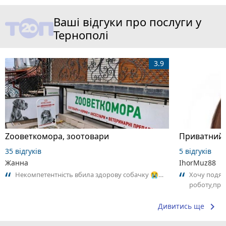
Ваші відгуки про послуги у
Тернополі
3.9
Zooветкомора, зоотовари
35 відгуків
5 відгуків
Жанна
IhorMuz88
Некомпетентність вбила здорову собачку 😭…
Хочу подяк
роботу,проф
професійно 
keyboard_arrow_right
Дивитись ще