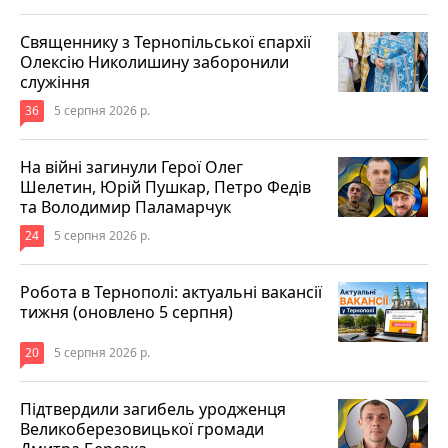
Священнику з Тернопільської єпархії
Олексію Николишину заборонили
служіння
36
5 серпня 2026 р.
На війні загинули Герої Олег
Шелетин, Юрій Пушкар, Петро Федів
та Володимир Паламарчук
24
5 серпня 2026 р.
Робота в Тернополі: актуальні вакансії
тижня (оновлено 5 серпня)
20
5 серпня 2026 р.
Підтвердили загибель уродженця
Великоберезовицької громади