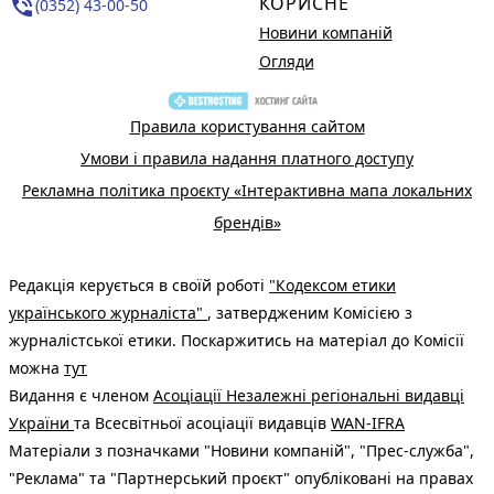
КОРИСНЕ
phone_in_talk
(0352) 43-00-50
Новини компаній
Огляди
Правила користування сайтом
Умови і правила надання платного доступу
Рекламна політика проєкту «Інтерактивна мапа локальних
брендів»
Редакція керується в своїй роботі
"Кодексом етики
українського журналіста"
, затвердженим Комісією з
журналістської етики. Поскаржитись на матеріал до Комісії
можна
тут
Видання є членом
Асоціації Незалежні регіональні видавці
України
та Всесвітньої асоціації видавців
WAN-IFRA
Матеріали з позначками "Новини компаній", "Прес-служба",
"Реклама" та "Партнерський проєкт" опубліковані на правах