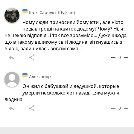
Катя Харчук ( Шуфлін)
Чому люди приносили йому їсти , але ніхто
не дав гроші на квиток додому? Чому? Ні, я
не чекаю відповіді, і так все зрозуміло... Дуже шкода,
що в такому великому світі людина, зіткнувшись з
бідою, залишилась зовсім сама...
reply
share
remove
add
0
Александр
Он жил с бабушкой и дедушкой, которые
умерли несколько лет назад.....яка мужня
людина
reply
share
remove
add
0