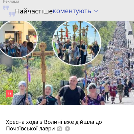
коментують
Найчастіше
78
4 серпня 2026 р.
Хресна хода з Волині вже дійшла до
Почаївської лаври
photo_camera
play_circle_filled