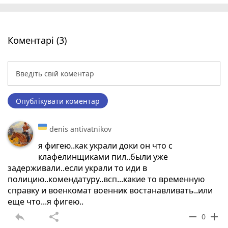
Коментарі (3)
Опублікувати коментар
denis antivatnikov
я фигею..как украли доки он что с
клафелинщиками пил..были уже
задерживали..если украли то иди в
полицию..комендатуру..всп...какие то временную
справку и военкомат военник востанавливать..или
еще что...я фигею..
reply
share
remove
add
0