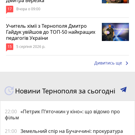
Дмитра Березка
17
Вчора о 09:00
Учитель хімії з Тернополя Дмитро
Гайдук увійшов до ТОП-50 найкращих
педагогів України
15
5 серпня 2026 р.
keyboard_arrow_right
Дивитись ще
Новини Тернополя за сьогодні
22:00
«Петрик П’яточкин у кіно»: що відомо про
фільм
21:00
Земельний спір на Бучаччині: прокуратура