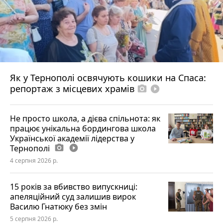
Як у Тернополі освячують кошики на Спаса:
репортаж з місцевих храмів
photo_camera
play_circle_filled
Не просто школа, а дієва спільнота: як
працює унікальна бордингова школа
Української академії лідерства у
Тернополі
photo_camera
play_circle_filled
4 серпня 2026 р.
15 років за вбивство випускниці:
апеляційний суд залишив вирок
Василю Гнатюку без змін
5 серпня 2026 р.