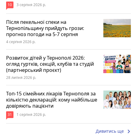
10
3 серпня 2026 р.
Після пекельної спеки на
Тернопільщину прийдуть грози:
прогноз погоди на 5-7 серпня
4 серпня 2026 р.
Розвиток дітей у Тернополі 2026:
огляд гуртків, секцій, клубів та студій
(партнерський проєкт)
28 липня 2026 р.
Топ-15 сімейних лікарів Тернополя за
кількістю декларацій: кому найбільше
довіряють пацієнти
31
1 серпня 2026 р.
keyboard_arrow_right
Дивитись ще