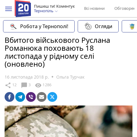
Пишеш ти! Коментує
Всі новини
Обговорен
Тернопіль
Робота у Тернополі!
Огляди
Вбитого військового Руслана
Романюка поховають 18
листопада у рідному селі
(оновлено)
16 листопада 2018 р.
Ольга Турчак
chat_bubble
share
visibility
12
3
1286