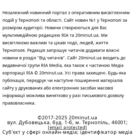
Незалежний новинний портал з оперативним висвітленням
подій у Тернополі та області. Сайт новин №1 у Тернополі за
розміром аудиторії. Новини створюються для Вас
мультимедійною редакцією RIA та 20minut.ua. Ми
висвітлюємо важливі та цікаві події, людей, життя
Тернополя. Редакція запрошує читачів додавати власні
новини в розділ "Від читачів". Сайт 20minut.ua входить до
видавничої групи RIA Media, яка також є частиною Медіа
корпорації RIA © 20minut.ua. Усі права захищені. Будь-яка
публiкацiя, передрук чи наступне поширення матеріалів
сайту у друкованих або електронних засобах масової
інформації можлива винятково у разі письмового дозволу
правовласника.
©2017-2025 20minut.ua
вул. Дубовецька, буд. 1-б, м. Тернопіль, 46001;
[email protected]
Cуб'єкт у сфері онлайн-медіа; ідентифікатор медіа