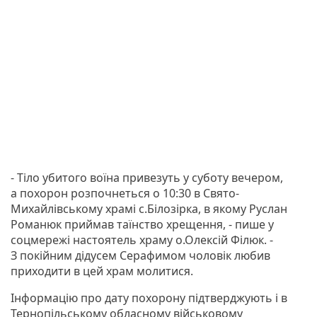
- Тіло убитого воїна привезуть у суботу вечером,
а похорон розпочнеться о 10:30 в Свято-
Михайлівському храмі с.Білозірка, в якому Руслан
Романюк приймав таїнство хрещення, - пише у
соцмережі настоятель храму о.Олексій Філюк. -
З покійним дідусем Серафимом чоловік любив
приходити в цей храм молитися.
Інформацію про дату похорону підтверджують і в
Тернопільському обласному військовому