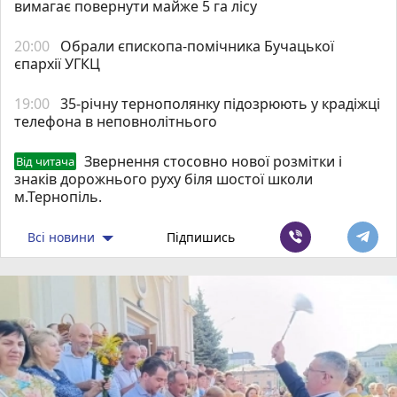
вимагає повернути майже 5 га лісу
20:00
Обрали єпископа-помічника Бучацької
єпархії УГКЦ
19:00
35-річну тернополянку підозрюють у крадіжці
телефона в неповнолітнього
Звернення стосовно нової розмітки і
Від читача
знаків дорожнього руху біля шостої школи
м.Тернопіль.
Всі новини
Підпишись