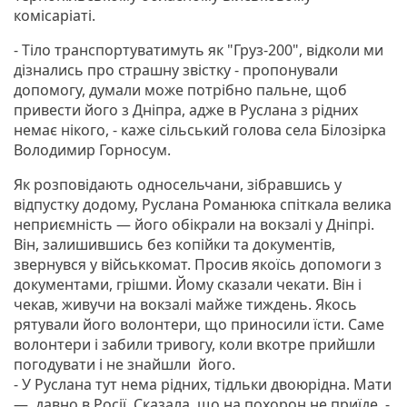
комісаріаті.
- Тіло транспортуватимуть як "Груз-200", відколи ми
дізнались про страшну звістку - пропонували
допомогу, думали може потрібно пальне, щоб
привести його з Дніпра, адже в Руслана з рідних
немає нікого, - каже сільський голова села Білозірка
Володимир Горносум.
Як розповідають односельчани, зібравшись у
відпустку додому, Руслана Романюка спіткала велика
неприємність — його обікрали на вокзалі у Дніпрі.
Він, залишившись без копійки та документів,
звернувся у військкомат. Просив якоїсь допомоги з
документами, грішми. Йому сказали чекати. Він і
чекав, живучи на вокзалі майже тиждень. Якось
рятували його волонтери, що приносили їсти. Саме
волонтери і забили тривогу, коли вкотре прийшли
погодувати і не знайшли його.
- У Руслана тут нема рідних, тідльки двоюрідна. Мати
— давно в Росії. Сказала, що на похорон не приїде, -