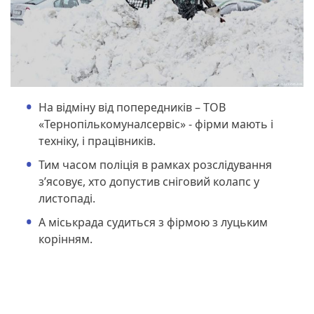
На відміну від попередників – ТОВ
«Тернопількомуналсервіс» - фірми мають і
техніку, і працівників.
Тим часом поліція в рамках розслідування
з’ясовує, хто допустив сніговий колапс у
листопаді.
А міськрада судиться з фірмою з луцьким
корінням.