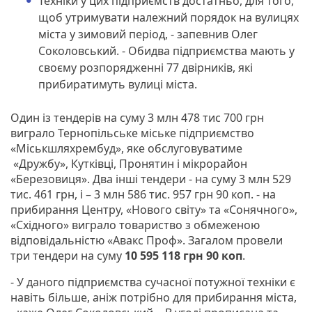
Техніки у цих підприємств достатньо, для того,
щоб утримувати належний порядок на вулицях
міста у зимовий період, - запевнив Олег
Соколовський. - Обидва підприємства мають у
своєму розпорядженні 77 двірників, які
прибиратимуть вулиці міста.
Один із тендерів на суму 3 млн 478 тис 700 грн
виграло Тернопільське міське підприємство
«Міськшляхрембуд», яке обслуговуватиме
«Дружбу», Кутківці, Пронятин і мікрорайон
«Березовиця». Два інші тендери - на суму 3 млн 529
тис. 461 грн, і – 3 млн 586 тис. 957 грн 90 коп. - на
прибирання Центру, «Нового світу» та «Сонячного»,
«Східного» виграло товариство з обмеженою
відповідальністю «Авакс Проф». Загалом провели
три тендери на суму
10 595 118 грн 90 коп
.
- У даного підприємства сучасної потужної техніки є
навіть більше, аніж потрібно для прибирання міста,