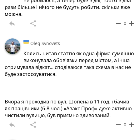
не робилось, а тепер буде в дві, тобто в два
рази більше і нічого не будуть робити. скільки вже
можна.
reply
share
remove
add
0
Oleg Synovets
Колись читав статтю як одна фірма сумлінно
виконувала обов'язки перед містом, а інша
отримувала відкат... сподіваюся така схема в нас не
буде застосоуватися.
Вчора я проходив по вул. Шопена в 11 год. і бачив
як працівники (6-8 чол.) «Авакс Проф» дуже активно
чистили вулицю, був приємно здивований.
reply
share
remove
add
0