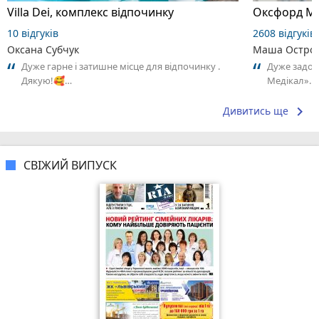
Villa Dei, комплекс відпочинку
Оксфорд Ме
10 відгуків
2608 відгуків
Оксана Субчук
Маша Остров
Дуже гарне і затишне місце для відпочинку .
Дуже задов
Дякую!🥰…
Медікал». 
адміністрат
keyboard_arrow_right
Дивитись ще
СВІЖИЙ ВИПУСК