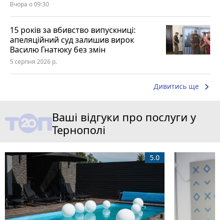
Вчора о 09:30
15 років за вбивство випускниці:
апеляційний суд залишив вирок
Василю Гнатюку без змін
5 серпня 2026 р.
keyboard_arrow_right
Дивитись ще
Ваші відгуки про послуги у
Тернополі
5.0