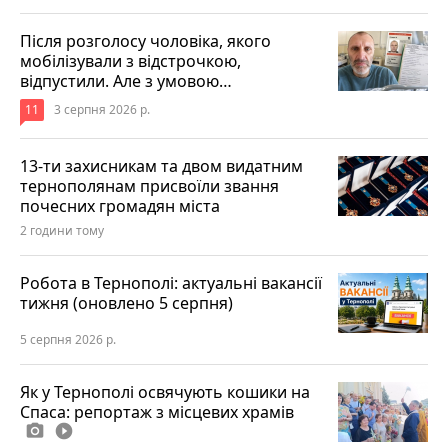
Після розголосу чоловіка, якого
мобілізували з відстрочкою,
відпустили. Але з умовою…
11
3 серпня 2026 р.
13-ти захисникам та двом видатним
тернополянам присвоїли звання
почесних громадян міста
2 години тому
Робота в Тернополі: актуальні вакансії
тижня (оновлено 5 серпня)
5 серпня 2026 р.
Як у Тернополі освячують кошики на
Спаса: репортаж з місцевих храмів
photo_camera
play_circle_filled