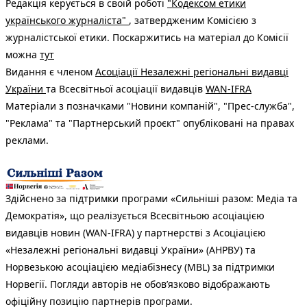
Редакція керується в своїй роботі
"Кодексом етики
українського журналіста"
, затвердженим Комісією з
журналістської етики. Поскаржитись на матеріал до Комісії
можна
тут
Видання є членом
Асоціації Незалежні регіональні видавці
України
та Всесвітньої асоціації видавців
WAN-IFRA
Матеріали з позначками "Новини компаній", "Прес-служба",
"Реклама" та "Партнерський проєкт" опубліковані на правах
реклами.
Здійснено за підтримки програми «Сильніші разом: Медіа та
Демократія», що реалізується Всесвітньою асоціацією
видавців новин (WAN-IFRA) у партнерстві з Асоціацією
«Незалежні регіональні видавці України» (АНРВУ) та
Норвезькою асоціацією медіабізнесу (MBL) за підтримки
Норвегії. Погляди авторів не обов’язково відображають
офіційну позицію партнерів програми.