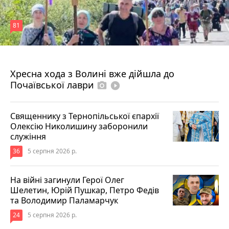
81
4 серпня 2026 р.
Хресна хода з Волині вже дійшла до
Почаївської лаври
photo_camera
play_circle_filled
Священнику з Тернопільської єпархії
Олексію Николишину заборонили
служіння
36
5 серпня 2026 р.
На війні загинули Герої Олег
Шелетин, Юрій Пушкар, Петро Федів
та Володимир Паламарчук
24
5 серпня 2026 р.