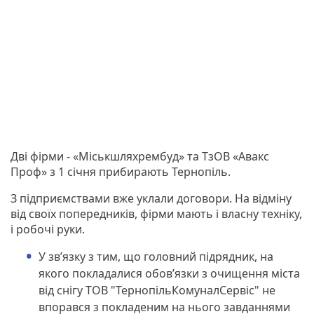
Дві фірми - «Міськшляхрембуд» та ТзОВ «Авакс
Проф» з 1 січня прибирають Тернопіль.
З підприємствами вже уклали договори. На відміну
від своїх попередників, фірми мають і власну техніку,
і робочі руки.
У зв’язку з тим, що головний підрядник, на
якого покладалися обов’язки з очищення міста
від снігу ТОВ "ТернопільКомуналСервіс" не
впорався з покладеним на нього завданнями