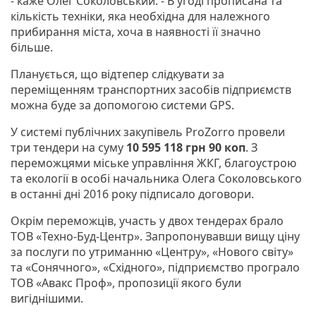
- каже Олег Соколовський. - В угоді прописана та
кількість техніки, яка необхідна для належного
прибирання міста, хоча в наявності її значно
більше.
Планується, що відтепер слідкувати за
переміщенням транспортних засобів підприємств
можна буде за допомогою системи GPS.
У системі публічних закупівель ProZorro провели
три тендери на суму
10 595 118 грн 90 коп
. З
переможцями міське управління ЖКГ, благоустрою
та екології в особі начальника Олега Соколовського
в останні дні 2016 року підписало договори.
Окрім переможців, участь у двох тендерах брало
ТОВ «Техно-Буд-Центр». Запропонувавши вищу ціну
за послуги по утриманню «Центру», «Нового світу»
та «Сонячного», «Східного», підприємство програло
ТОВ «Авакс Проф», пропозиції якого були
вигіднішими.