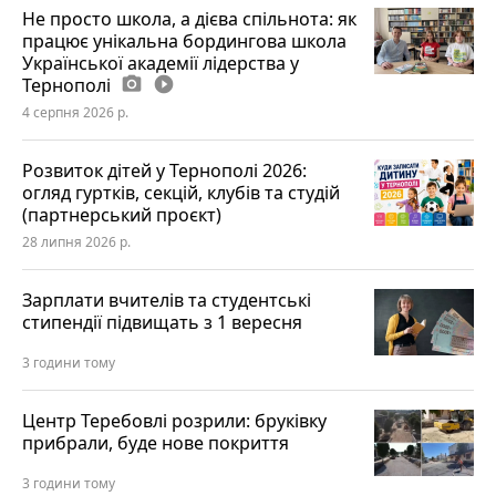
Не просто школа, а дієва спільнота: як
працює унікальна бордингова школа
Української академії лідерства у
Тернополі
photo_camera
play_circle_filled
4 серпня 2026 р.
Розвиток дітей у Тернополі 2026:
огляд гуртків, секцій, клубів та студій
(партнерський проєкт)
28 липня 2026 р.
Зарплати вчителів та студентські
стипендії підвищать з 1 вересня
3 години тому
Центр Теребовлі розрили: бруківку
прибрали, буде нове покриття
3 години тому