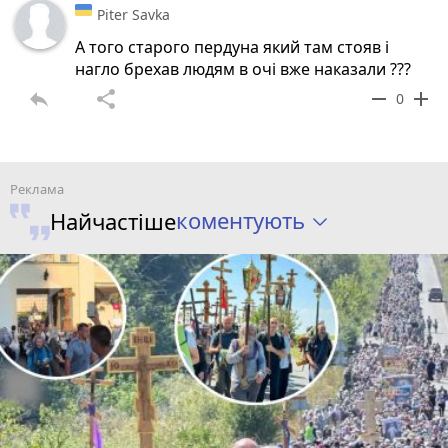
Piter Savka
А того старого пердуна який там стояв і
нагло брехав людям в очі вже наказали ???
reply
share
remove
add
0
коментують
Найчастіше