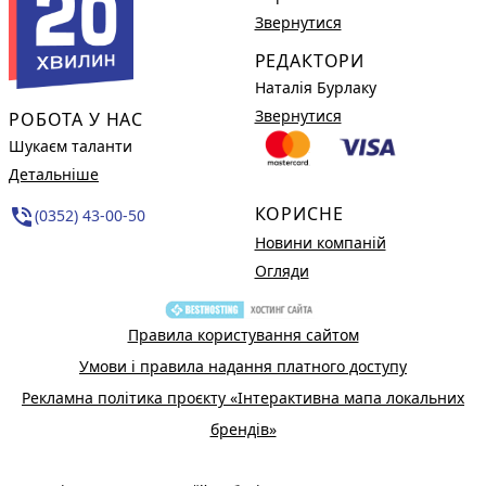
Звернутися
РЕДАКТОРИ
Наталія Бурлаку
Звернутися
РОБОТА У НАС
Шукаєм таланти
Детальніше
КОРИСНЕ
phone_in_talk
(0352) 43-00-50
Новини компаній
Огляди
Правила користування сайтом
Умови і правила надання платного доступу
Рекламна політика проєкту «Інтерактивна мапа локальних
брендів»