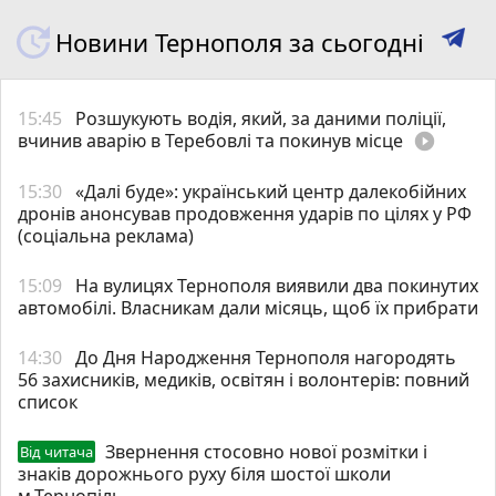
Новини Тернополя за сьогодні
15:45
Розшукують водія, який, за даними поліції,
вчинив аварію в Теребовлі та покинув місце
play_circle_filled
15:30
«Далі буде»: український центр далекобійних
дронів анонсував продовження ударів по цілях у РФ
(соціальна реклама)
15:09
На вулицях Тернополя виявили два покинутих
автомобілі. Власникам дали місяць, щоб їх прибрати
14:30
До Дня Народження Тернополя нагородять
56 захисників, медиків, освітян і волонтерів: повний
список
Звернення стосовно нової розмітки і
Від читача
знаків дорожнього руху біля шостої школи
м.Тернопіль.