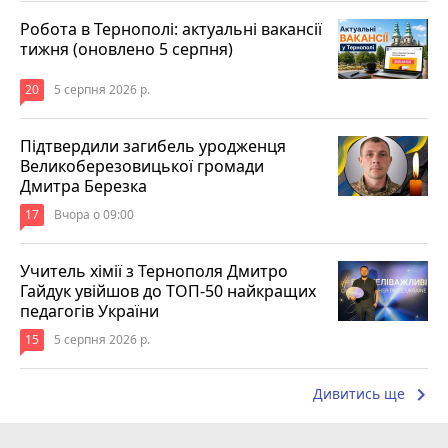
Робота в Тернополі: актуальні вакансії
тижня (оновлено 5 серпня)
20
5 серпня 2026 р.
Підтвердили загибель уродженця
Великоберезовицької громади
Дмитра Березка
17
Вчора о 09:00
Учитель хімії з Тернополя Дмитро
Гайдук увійшов до ТОП-50 найкращих
педагогів України
15
5 серпня 2026 р.
keyboard_arrow_right
Дивитись ще