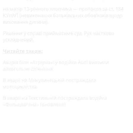
на матір 13-річного хлопчика — протокол за ст. 184
КУпАП (невиконання батьківських обов’язків щодо
виховання дитини).
Рішення у справі прийматиме суд. Рух частково
ускладнений.
Читайте також:
Аварія біля «Атріума»: у водійки Audi виявили
алкогольне сп’яніння
В аварії на Микулинецькій постраждала
мотоциклістка
В аварії на Текстильній постраждала водійка
«Фольцвагена» (оновлене)