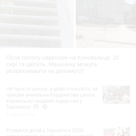
Після потопу квартири на Коновальця, 20
сирі та цвітуть. Мешканці можуть
розраховувати на допомогу?
Не просто школа, а дієва спільнота: як
працює унікальна бордингова школа
Української академії лідерства у
Тернополі
photo_camera
play_circle_filled
4 серпня 2026 р.
Розвиток дітей у Тернополі 2026: