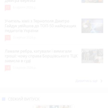
Дмитра Березка
17
6 серпня 2026 р.
Учитель хімії з Тернополя Дмитро
Гайдук увійшов до ТОП-50 найкращих
педагогів України
15
5 серпня 2026 р.
Ламали ребра, катували і вимагали
гроші: чому справа Борщівського ТЦК
зависла в суді
14
5 серпня 2026 р.
keyboard_arrow_right
Дивитись ще
СВІЖИЙ ВИПУСК