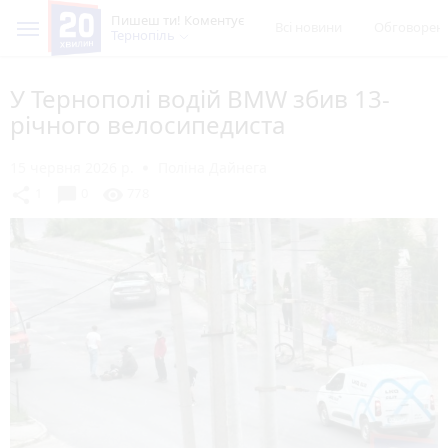
Пишеш ти! Коментує
Всі новини
Обговорен
Тернопіль
У Тернополі водій BMW збив 13-
річного велосипедиста
15 червня 2026 р.
Поліна Дайнега
chat_bubble
share
visibility
1
0
778