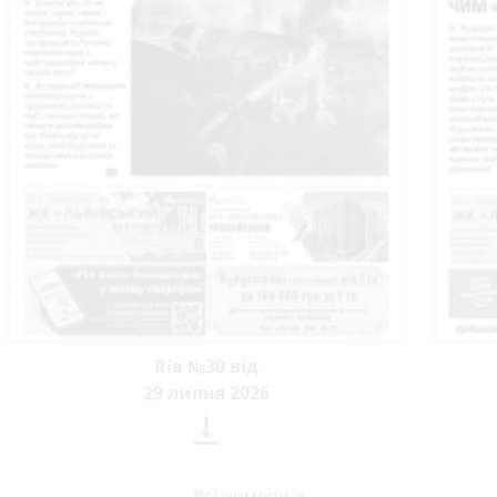
Ria №30 від
29 липня 2026

Всі номери >