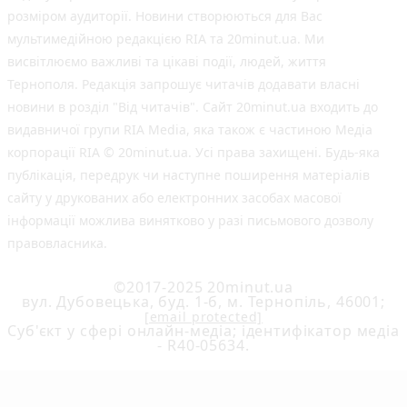
розміром аудиторії. Новини створюються для Вас
мультимедійною редакцією RIA та 20minut.ua. Ми
висвітлюємо важливі та цікаві події, людей, життя
Тернополя. Редакція запрошує читачів додавати власні
новини в розділ "Від читачів". Сайт 20minut.ua входить до
видавничої групи RIA Media, яка також є частиною Медіа
корпорації RIA © 20minut.ua. Усі права захищені. Будь-яка
публiкацiя, передрук чи наступне поширення матеріалів
сайту у друкованих або електронних засобах масової
інформації можлива винятково у разі письмового дозволу
правовласника.
©2017-2025 20minut.ua
вул. Дубовецька, буд. 1-б, м. Тернопіль, 46001;
[email protected]
Cуб'єкт у сфері онлайн-медіа; ідентифікатор медіа
- R40-05634.