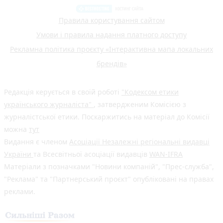
Правила користування сайтом
Умови і правила надання платного доступу
Рекламна політика проєкту «Інтерактивна мапа локальних
брендів»
Редакція керується в своїй роботі
"Кодексом етики
українського журналіста"
, затвердженим Комісією з
журналістської етики. Поскаржитись на матеріал до Комісії
можна
тут
Видання є членом
Асоціації Незалежні регіональні видавці
України
та Всесвітньої асоціації видавців
WAN-IFRA
Матеріали з позначками "Новини компаній", "Прес-служба",
"Реклама" та "Партнерський проєкт" опубліковані на правах
реклами.