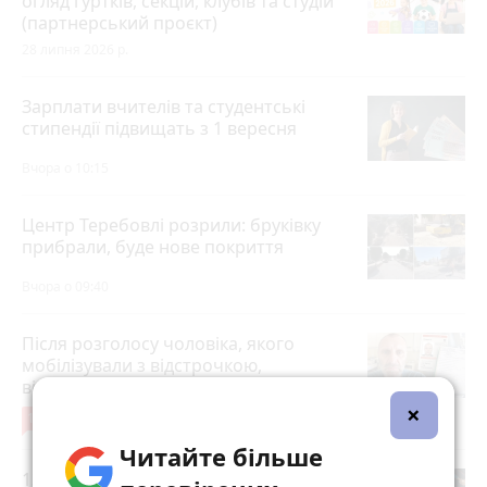
огляд гуртків, секцій, клубів та студій
(партнерський проєкт)
28 липня 2026 р.
Зарплати вчителів та студентські
стипендії підвищать з 1 вересня
Вчора о 10:15
Центр Теребовлі розрили: бруківку
прибрали, буде нове покриття
Вчора о 09:40
Після розголосу чоловіка, якого
мобілізували з відстрочкою,
відпустили. Але з умовою…
×
13
3 серпня 2026 р.
Читайте більше
13-ти захисникам та двом видатним