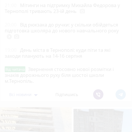
21:00
Мітинги на підтримку Михайла Федорова у
Тернополі тривають 23-ій день
photo_camera
20:00
Від рюкзака до ручки: у скільки обійдеться
підготовка школяра до нового навчального року
play_circle_filled
photo_camera
19:00
День міста в Тернополі: куди піти та які
заходи планують на 14-16 серпня
Звернення стосовно нової розмітки і
Від читача
знаків дорожнього руху біля шостої школи
м.Тернопіль.
Всі новини
Підпишись