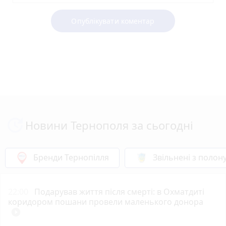
Опублікувати коментар
Новини Тернополя за сьогодні
Бренди Тернопілля
Звільнені з полон
22:00
Подарував життя після смерті: в Охматдиті
коридором пошани провели маленького донора
play_circle_filled