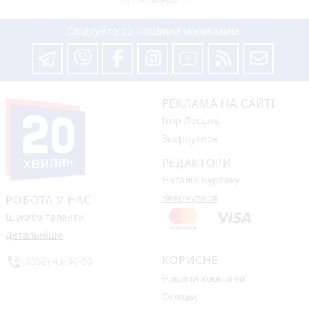
Слідкуйте за нашими новинами
РЕКЛАМА НА САЙТІ
Ігор Леськів
Звернутися
РЕДАКТОРИ
Наталія Бурлаку
Звернутися
РОБОТА У НАС
Шукаєм таланти
Детальніше
КОРИСНЕ
phone_in_talk
(0352) 43-00-50
Новини компаній
Огляди