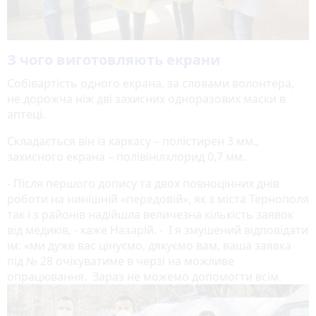
З чого виготовляють екрани
Собівартість одного екрана, за словами волонтера,
не дорожча ніж дві захисних одноразових маски в
аптеці.
Складається він із каркасу – полістирен 3 мм.,
захисного екрана – полівінілхлорид 0,7 мм.
- Після першого допису та двох повноцінних днів
роботи на нинішній «передовій», як з міста Тернополя
так і з районів надійшла величезна кількість заявок
від медиків, - каже Назарій. - І я змушений відповідати
їм: «ми дуже вас цінуємо, дякуємо вам, ваша заявка
під № 28 очікуватиме в черзі на можливе
опрацювання. Зараз не можемо допомогти всім.