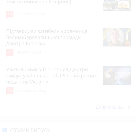
тижня (оновлено 5 серпня)
20
5 серпня 2026 р.
Підтвердили загибель уродженця
Великоберезовицької громади
Дмитра Березка
17
Вчора о 09:00
Учитель хімії з Тернополя Дмитро
Гайдук увійшов до ТОП-50 найкращих
педагогів України
15
5 серпня 2026 р.
keyboard_arrow_right
Дивитись ще
СВІЖИЙ ВИПУСК