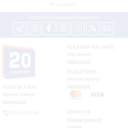
Всі номери >
Слідкуйте за нашими новинами
РЕКЛАМА НА САЙТІ
Ігор Леськів
Звернутися
РЕДАКТОРИ
Наталія Бурлаку
Звернутися
РОБОТА У НАС
Шукаєм таланти
Детальніше
КОРИСНЕ
phone_in_talk
(0352) 43-00-50
Новини компаній
Огляди