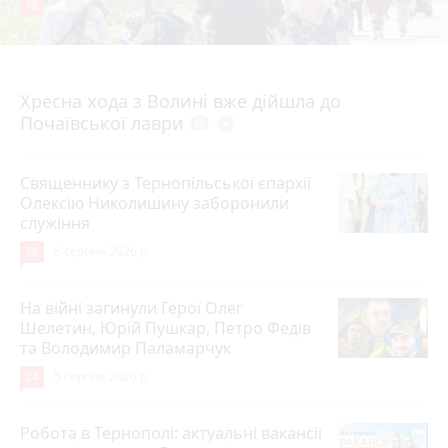
78
4 серпня 2026 р.
Хресна хода з Волині вже дійшла до
Почаївської лаври
photo_camera
play_circle_filled
Священнику з Тернопільської єпархії
Олексію Николишину заборонили
служіння
36
5 серпня 2026 р.
На війні загинули Герої Олег
Шелетин, Юрій Пушкар, Петро Федів
та Володимир Паламарчук
24
5 серпня 2026 р.
Робота в Тернополі: актуальні вакансії