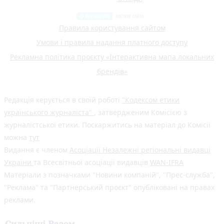
Правила користування сайтом
Умови і правила надання платного доступу
Рекламна політика проєкту «Інтерактивна мапа локальних
брендів»
Редакція керується в своїй роботі
"Кодексом етики
українського журналіста"
, затвердженим Комісією з
журналістської етики. Поскаржитись на матеріал до Комісії
можна
тут
Видання є членом
Асоціації Незалежні регіональні видавці
України
та Всесвітньої асоціації видавців
WAN-IFRA
Матеріали з позначками "Новини компаній", "Прес-служба",
"Реклама" та "Партнерський проєкт" опубліковані на правах
реклами.