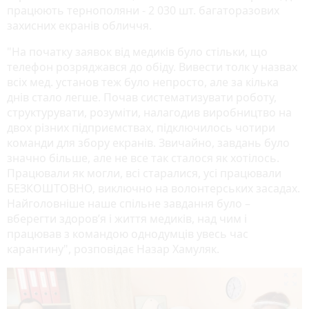
працюють тернополяни - 2 030 шт. багаторазових
захисних екранів обличчя.
"На початку заявок від медиків було стільки, що
телефон розряджався до обіду. Вивести толк у назвах
всіх мед. установ теж було непросто, але за кілька
днів стало легше. Почав систематизувати роботу,
структурувати, розуміти, налагодив виробництво на
двох різних підприємствах, підключилось чотири
команди для збору екранів. Звичайно, завдань було
значно більше, але не все так сталося як хотілось.
Працювали як могли, всі старалися, усі працювали
БЕЗКОШТОВНО, виключно на волонтерських засадах.
Найголовніше наше спільне завдання було –
вберегти здоров’я і життя медиків, над чим і
працював з командою однодумців увесь час
карантину", розповідає Назар Хамуляк.
