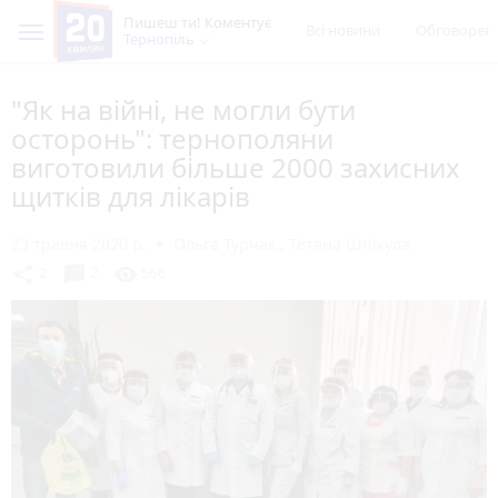
Пишеш ти! Коментує
Всі новини
Обговорен
Тернопіль
"Як на війні, не могли бути
осторонь": тернополяни
виготовили більше 2000 захисних
щитків для лікарів
23 травня 2020 р.
Ольга Турчак
,
Тетяна Шпікула
chat_bubble
share
visibility
2
2
566