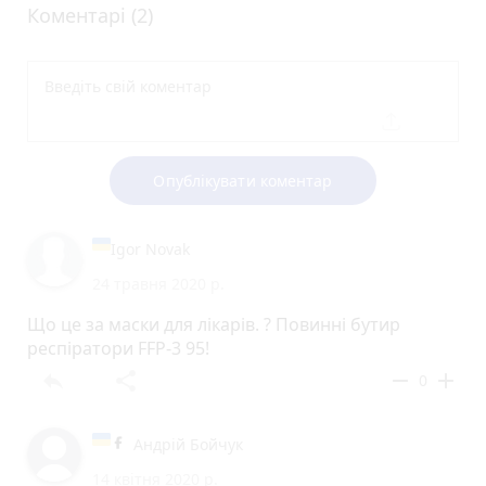
Коментарі (2)
Опублікувати коментар
Igor Novak
24 травня 2020 р.
Що це за маски для лікарів. ? Повинні бутир
респіратори FFP-3 95!
reply
share
remove
add
0
Андрій Бойчук
14 квітня 2020 р.