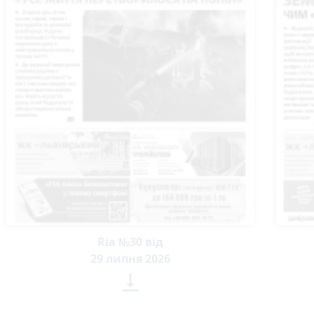
Ria №30 від
29 липня 2026
