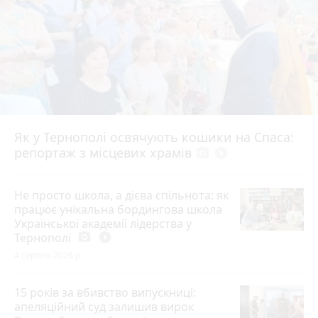
Як у Тернополі освячують кошики на Спаса:
репортаж з місцевих храмів
photo_camera
play_circle_filled
Не просто школа, а дієва спільнота: як
працює унікальна бордингова школа
Української академії лідерства у
Тернополі
photo_camera
play_circle_filled
4 серпня 2026 р.
15 років за вбивство випускниці:
апеляційний суд залишив вирок