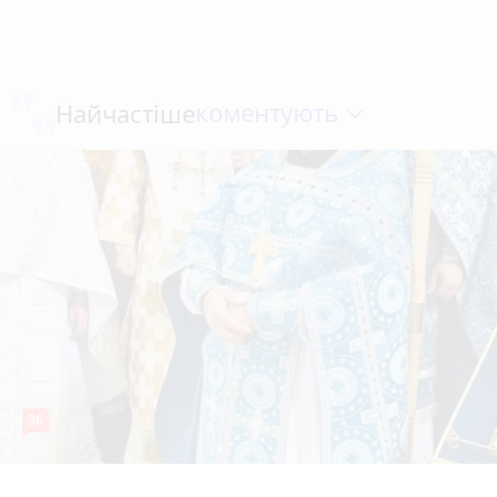
коментують
Найчастіше
36