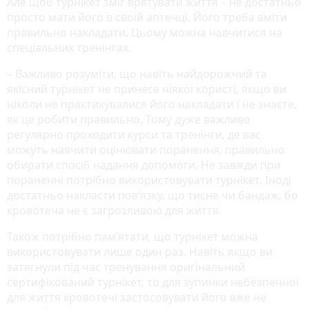
Але щоб турнікет зміг врятувати життя – не достатньо
просто мати його в своїй аптечці. Його треба вміти
правильно накладати. Цьому можна навчитися на
спеціальних тренінгах.
– Важливо розуміти, що навіть найдорожчий та
якісний турнікет не принесе ніякої користі, якщо ви
ніколи не практикувалися його накладати і не знаєте,
як це робити правильно. Тому дуже важливо
регулярно проходити курси та тренінги, де вас
можуть навчити оцінювати поранення, правильно
обирати спосіб надання допомоги. Не завжди при
пораненні потрібно використовувати турнікет. Іноді
достатньо накласти пов’язку, що тисне чи бандаж, бо
кровотеча не є загрозливою для життя.
Також потрібно пам’ятати, що турнікет можна
використовувати лише один раз. Навіть якщо ви
затягнули під час тренування оригінальний
сертифікований турнікет, то для зупинки небезпечної
для життя кровотечі застосовувати його вже не