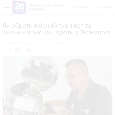
Пишеш ти! Коментує
Всі новини
Обговорен
Тернопіль
Як обрати якісний турнікет та
скільки вони коштують у Тернополі
17 вересня 2024 р.
Вадим Єпур
chat_bubble
share
visibility
4
6
679