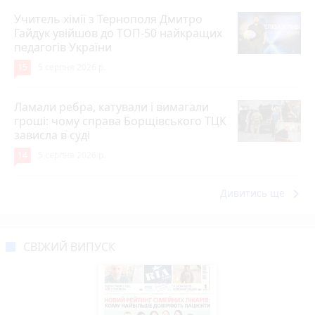
Учитель хімії з Тернополя Дмитро
Гайдук увійшов до ТОП-50 найкращих
педагогів України
15
5 серпня 2026 р.
Ламали ребра, катували і вимагали
гроші: чому справа Борщівського ТЦК
зависла в суді
14
5 серпня 2026 р.
keyboard_arrow_right
Дивитись ще
СВІЖИЙ ВИПУСК