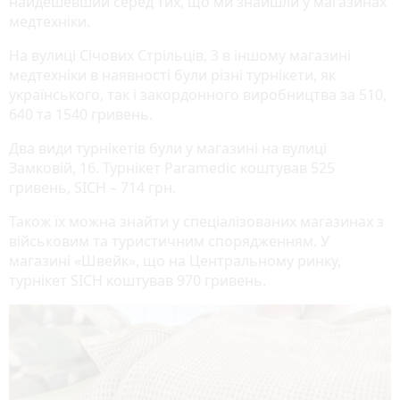
найдешевший серед тих, що ми знайшли у магазинах
медтехніки.
На вулиці Січових Стрільців, 3 в іншому магазині
медтехніки в наявності були різні турнікети, як
українського, так і закордонного виробництва за 510,
640 та 1540 гривень.
Два види турнікетів були у магазині на вулиці
Замковій, 16. Турнікет Paramedic коштував 525
гривень, SICH – 714 грн.
Також їх можна знайти у спеціалізованих магазинах з
військовим та туристичним спорядженням. У
магазині «Швейк», що на Центральному ринку,
турнікет SICH коштував 970 гривень.