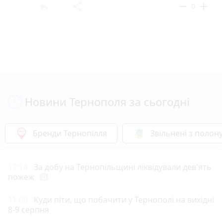
reply
share
remove
add
0
Новини Тернополя за сьогодні
Бренди Тернопілля
Звільнені з полон
12:14
За добу на Тернопільщині ліквідували дев'ять
пожеж
photo_camera
11:00
Куди піти, що побачити у Тернополі на вихідні
8-9 серпня