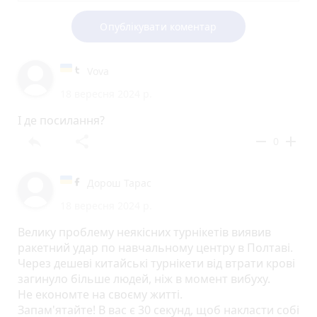
Опублікувати коментар
Vova
18 вересня 2024 р.
І де посилання?
reply
share
remove
add
0
Дорош Тарас
18 вересня 2024 р.
Велику проблему неякісних турнікетів виявив
ракетний удар по навчальному центру в Полтаві.
Через дешеві китайські турнікети від втрати крові
загинуло більше людей, ніж в момент вибуху.
Не економте на своєму житті.
Запам'ятайте! В вас є 30 секунд, щоб накласти собі