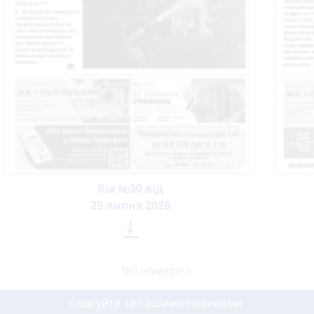
Ria №30 від
29 липня 2026

Всі номери >
Слідкуйте за нашими новинами