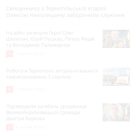
5 серпня 2026 р.
Священнику з Тернопільської єпархії
Олексію Николишину заборонили служіння
На війні загинули Герої Олег
Шелетин, Юрій Пушкар, Петро Федів
та Володимир Паламарчук
24
5 серпня 2026 р.
Робота в Тернополі: актуальні вакансії
тижня (оновлено 5 серпня)
20
5 серпня 2026 р.
Підтвердили загибель уродженця
Великоберезовицької громади
Дмитра Березка
17
6 серпня 2026 р.