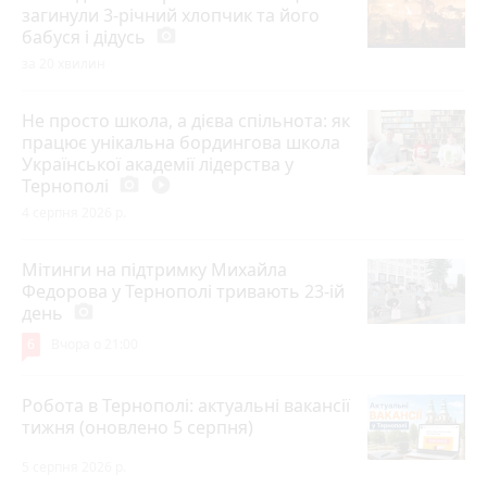
загинули 3-річний хлопчик та його
бабуся і дідусь
photo_camera
за 20 хвилин
Не просто школа, а дієва спільнота: як
працює унікальна бордингова школа
Української академії лідерства у
Тернополі
photo_camera
play_circle_filled
4 серпня 2026 р.
Мітинги на підтримку Михайла
Федорова у Тернополі тривають 23-ій
день
photo_camera
6
Вчора о 21:00
Робота в Тернополі: актуальні вакансії
тижня (оновлено 5 серпня)
5 серпня 2026 р.