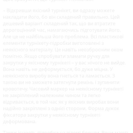
– Відкривши якісний турнікет, ви одразу можете
накладати його, бо він складений правильно. Цей
дешевий варіант складений так, що ви втратите
дорогоцінний час, намагаючись підготувати його.
Але це не найбільша його проблема. Всі пластикові
елементи турнікету-підробки виготовлені з
неякісного матеріалу. Це навіть неозброєним оком
помітно. Якщо спробувати зламати ручку для
закрутки у якісному турнікеті – у вас нічого не вийде.
Вона навіть не деформується, бо дуже міцна. У
неякісного виробу вона гнеться та ламається. З
такою ви не зможете затягнути ремінь і зупинити
кровотечу. Часовий маркер на неякісному турнікеті
не закріплений належним чином та легко
відривається, в той час як у якісних виробах вони
надійно закріплені з однієї сторони. Форма дужок
фіксатора закрутки у неякісному турнікеті
деформована.
Також існують підробки на відомі бренди. Вони мають