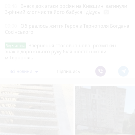
09:48
Внаслідок атаки росіян на Київщині загинули
3-річний хлопчик та його бабуся і дідусь
photo_camera
09:00
Обірвалось життя Героя з Тернополя Богдана
Сосінського
Звернення стосовно нової розмітки і
Від читача
знаків дорожнього руху біля шостої школи
м.Тернопіль.
Всі новини
Підпишись