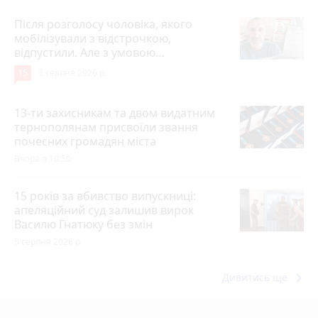
Після розголосу чоловіка, якого
мобілізували з відстрочкою,
відпустили. Але з умовою…
15
3 серпня 2026 р.
13-ти захисникам та двом видатним
тернополянам присвоїли звання
почесних громадян міста
Вчора о 10:50
15 років за вбивство випускниці:
апеляційний суд залишив вирок
Василю Гнатюку без змін
5 серпня 2026 р.
keyboard_arrow_right
Дивитись ще