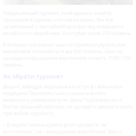
Найдешевший турнікет, який вдалось знайти,
продавали в одному з кіосків на ринку. Він був
запакований у звичайний целофан від невідомого
китайського виробника. Коштував такий 250 гривень.
В інтернет-магазинах ціни на турнікети українських
виробників починаються від 450 гривень. Ціни на
закордонні від відомих виробників сягають 1500-1700
гривень.
Як обрати турнікет
Доцент кафедри медицини катастроф і військової
медицини Тернопільського національного
медичного університету ім. Івана Горбачевського
Віктор Шацький пояснює, на що варто звернути увагу
при виборі турнікету.
– В Україні можна купити різні турнікети, як
вітчизняних, так і закордонних виробників. Варто