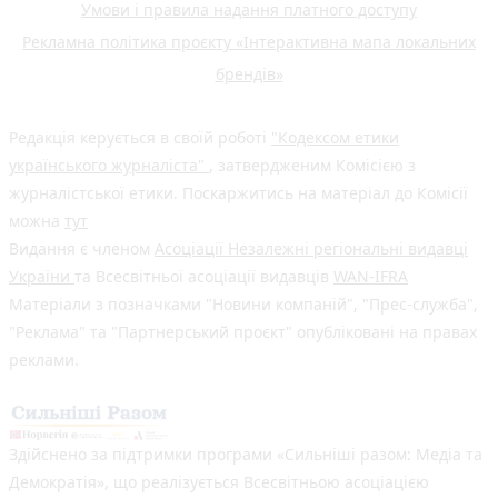
Умови і правила надання платного доступу
Рекламна політика проєкту «Інтерактивна мапа локальних
брендів»
Редакція керується в своїй роботі
"Кодексом етики
українського журналіста"
, затвердженим Комісією з
журналістської етики. Поскаржитись на матеріал до Комісії
можна
тут
Видання є членом
Асоціації Незалежні регіональні видавці
України
та Всесвітньої асоціації видавців
WAN-IFRA
Матеріали з позначками "Новини компаній", "Прес-служба",
"Реклама" та "Партнерський проєкт" опубліковані на правах
реклами.
Здійснено за підтримки програми «Сильніші разом: Медіа та
Демократія», що реалізується Всесвітньою асоціацією