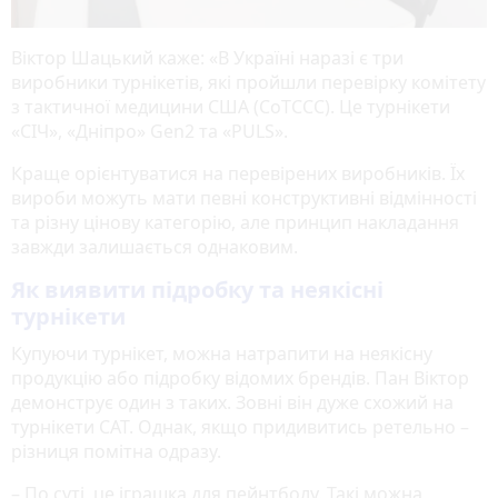
Віктор Шацький каже: «В Україні наразі є три
виробники турнікетів, які пройшли перевірку комітету
з тактичної медицини США (CoTCCC). Це турнікети
«СІЧ», «Дніпро» Gen2 та «PULS».
Краще орієнтуватися на перевірених виробників. Їх
вироби можуть мати певні конструктивні відмінності
та різну цінову категорію, але принцип накладання
завжди залишається однаковим.
Як виявити підробку та неякісні
турнікети
Купуючи турнікет, можна натрапити на неякісну
продукцію або підробку відомих брендів. Пан Віктор
демонструє один з таких. Зовні він дуже схожий на
турнікети CAT. Однак, якщо придивитись ретельно –
різниця помітна одразу.
– По суті, це іграшка для пейнтболу. Такі можна