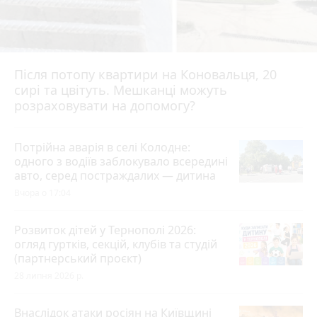
Після потопу квартири на Коновальця, 20
сирі та цвітуть. Мешканці можуть
розраховувати на допомогу?
Потрійна аварія в селі Колодне:
одного з водіїв заблокувало всередині
авто, серед постраждалих — дитина
Вчора о 17:04
Розвиток дітей у Тернополі 2026:
огляд гуртків, секцій, клубів та студій
(партнерський проєкт)
28 липня 2026 р.
Внаслідок атаки росіян на Київщині