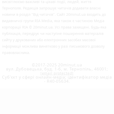
висвітлюємо важливі та цікаві події, людей, життя
Тернополя. Редакція запрошує читачів додавати власні
новини в розділ "Від читачів". Сайт 20minut.ua входить до
видавничої групи RIA Media, яка також є частиною Медіа
корпорації RIA © 20minut.ua. Усі права захищені. Будь-яка
публiкацiя, передрук чи наступне поширення матеріалів
сайту у друкованих або електронних засобах масової
інформації можлива винятково у разі письмового дозволу
правовласника.
©2017-2025 20minut.ua
вул. Дубовецька, буд. 1-б, м. Тернопіль, 46001;
[email protected]
Cуб'єкт у сфері онлайн-медіа; ідентифікатор медіа
- R40-05634.