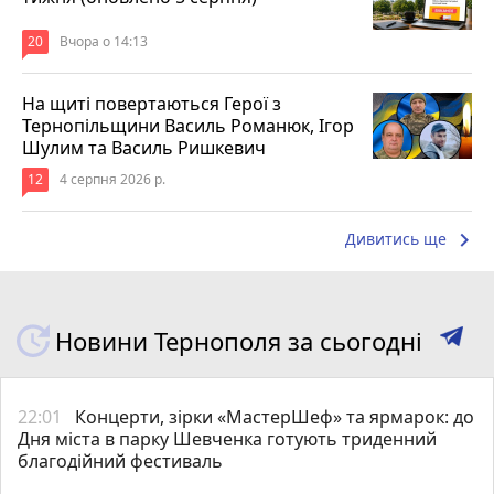
20
Вчора о 14:13
На щиті повертаються Герої з
Тернопільщини Василь Романюк, Ігор
Шулим та Василь Ришкевич
12
4 серпня 2026 р.
keyboard_arrow_right
Дивитись ще
Новини Тернополя за сьогодні
22:01
Концерти, зірки «МастерШеф» та ярмарок: до
Дня міста в парку Шевченка готують триденний
благодійний фестиваль