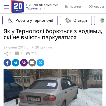
Пишеш ти! Коментує
Всі новини
Обговорен
Тернопіль
Робота у Тернополі!
Огляди
Як у Тернополі борються з водіями,
які не вміють паркуватися
27 січня 2017 р.
20 хвилин
chat_bubble
share
visibility
0
1
716