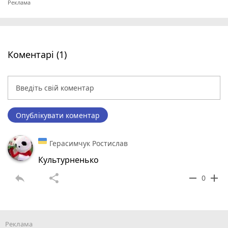
Коментарі (1)
Опублікувати коментар
Герасимчук Ростислав
Культурненько
reply
share
remove
add
0