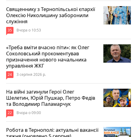
Священнику з Тернопільської єпархії
Олексію Николишину заборонили
служіння
35
Вчора о 10:53
«Треба вміти вчасно піти»: як Олег
Соколовський прокоментував
призначення нового начальника
управління ЖКГ
24
3 серпня 2026 р.
На війні загинули Герої Олег
Шелетин, Юрій Пушкар, Петро Федів
та Володимир Паламарчук
22
Вчора о 09:00
Робота в Тернополі: актуальні вакансії
тижня (оновлено 5 серпня)