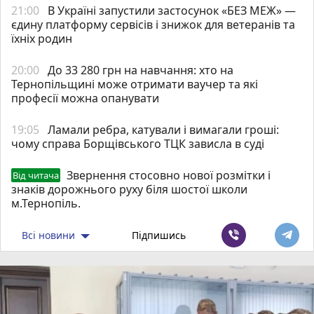
21:00
В Україні запустили застосунок «БЕЗ МЕЖ» —
єдину платформу сервісів і знижок для ветеранів та
їхніх родин
20:00
До 33 280 грн на навчання: хто на
Тернопільщині може отримати ваучер та які
професії можна опанувати
19:05
Ламали ребра, катували і вимагали гроші:
чому справа Борщівського ТЦК зависла в суді
Звернення стосовно нової розмітки і
Від читача
знаків дорожнього руху біля шостої школи
м.Тернопіль.
Всі новини
Підпишись