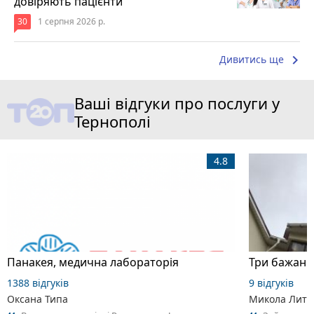
довіряють пацієнти
30
1 серпня 2026 р.
keyboard_arrow_right
Дивитись ще
Ваші відгуки про послуги у
Тернополі
4.8
Панакея, медична лабораторія
1388 відгуків
9 відгуків
Оксана Типа
Микола Литв