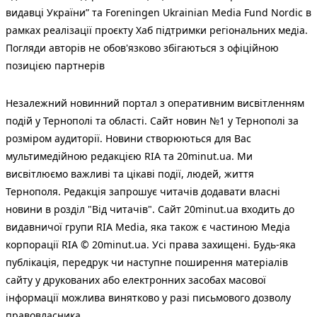
видавці України” та Foreningen Ukrainian Media Fund Nordic в
рамках реалізації проєкту Хаб підтримки регіональних медіа.
Погляди авторів не обов'язково збігаються з офіційною
позицією партнерів
Незалежний новинний портал з оперативним висвітленням
подій у Тернополі та області. Сайт новин №1 у Тернополі за
розміром аудиторії. Новини створюються для Вас
мультимедійною редакцією RIA та 20minut.ua. Ми
висвітлюємо важливі та цікаві події, людей, життя
Тернополя. Редакція запрошує читачів додавати власні
новини в розділ "Від читачів". Сайт 20minut.ua входить до
видавничої групи RIA Media, яка також є частиною Медіа
корпорації RIA © 20minut.ua. Усі права захищені. Будь-яка
публiкацiя, передрук чи наступне поширення матеріалів
сайту у друкованих або електронних засобах масової
інформації можлива винятково у разі письмового дозволу
правовласника.