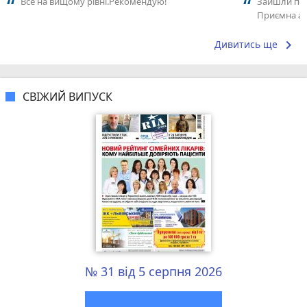
Все на вищому рівні.Рекомендую!
Зайшли поо
Приємна ат
Замовлення
keyboard_arrow_right
Дивитись ще
СВІЖИЙ ВИПУСК
№ 31 від 5 серпня 2026