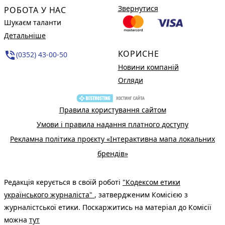
Звернутися
РОБОТА У НАС
Шукаєм таланти
Детальніше
КОРИСНЕ
phone_in_talk
(0352) 43-00-50
Новини компаній
Огляди
Правила користування сайтом
Умови і правила надання платного доступу
Рекламна політика проєкту «Інтерактивна мапа локальних
брендів»
Редакція керується в своїй роботі
"Кодексом етики
українського журналіста"
, затвердженим Комісією з
журналістської етики. Поскаржитись на матеріал до Комісії
можна
тут