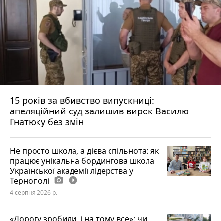
15 років за вбивство випускниці:
апеляційний суд залишив вирок Василю
Гнатюку без змін
Не просто школа, а дієва спільнота: як
працює унікальна бордингова школа
Української академії лідерства у
Тернополі
photo_camera
play_circle_filled
4 серпня 2026 р.
«Дорогу зробили, і на тому все»: чи