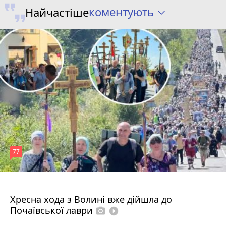
коментують
Найчастіше
77
4 серпня 2026 р.
Хресна хода з Волині вже дійшла до
Почаївської лаври
photo_camera
play_circle_filled