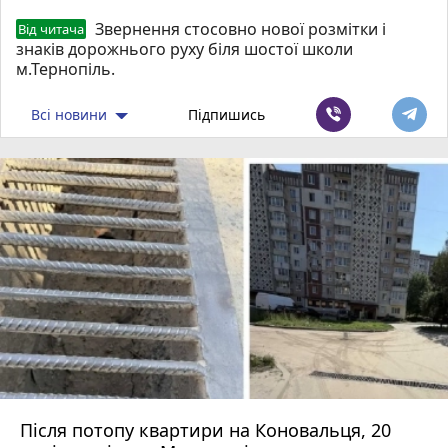
Звернення стосовно нової розмітки і
Від читача
знаків дорожнього руху біля шостої школи
м.Тернопіль.
Всі новини
Підпишись
Після потопу квартири на Коновальця, 20