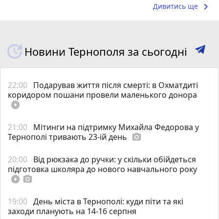
keyboard_arrow_right
Дивитись ще
Новини Тернополя за сьогодні
22:00
Подарував життя після смерті: в Охматдиті
коридором пошани провели маленького донора
play_circle_filled
21:00
Мітинги на підтримку Михайла Федорова у
Тернополі тривають 23-ій день
photo_camera
20:00
Від рюкзака до ручки: у скільки обійдеться
підготовка школяра до нового навчального року
play_circle_filled
photo_camera
19:00
День міста в Тернополі: куди піти та які
заходи планують на 14-16 серпня