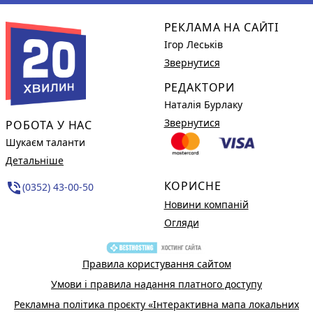
РЕКЛАМА НА САЙТІ
Ігор Леськів
Звернутися
РЕДАКТОРИ
Наталія Бурлаку
Звернутися
РОБОТА У НАС
Шукаєм таланти
Детальніше
КОРИСНЕ
phone_in_talk
(0352) 43-00-50
Новини компаній
Огляди
Правила користування сайтом
Умови і правила надання платного доступу
Рекламна політика проєкту «Інтерактивна мапа локальних