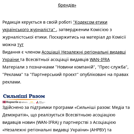
брендів»
Редакція керується в своїй роботі
"Кодексом етики
українського журналіста"
, затвердженим Комісією з
журналістської етики. Поскаржитись на матеріал до Комісії
можна
тут
Видання є членом
Асоціації Незалежні регіональні видавці
України
та Всесвітньої асоціації видавців
WAN-IFRA
Матеріали з позначками "Новини компаній", "Прес-служба",
"Реклама" та "Партнерський проєкт" опубліковані на правах
реклами.
Здійснено за підтримки програми «Сильніші разом: Медіа та
Демократія», що реалізується Всесвітньою асоціацією
видавців новин (WAN-IFRA) у партнерстві з Асоціацією
«Незалежні регіональні видавці України» (АНРВУ) та