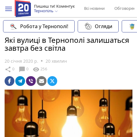
Пишеш ти! Коментує
Всі новини
Обговорен
Тернопіль
Робота у Тернополі!
Огляди
Які вулиці в Тернополі залишаться
завтра без світла
20 січня 2020 р.
20 хвилин
chat_bubble
share
visibility
0
0
256