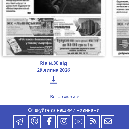
Ria №30 від
29 липня 2026

Всі номери >
Слідкуйте за нашими новинами