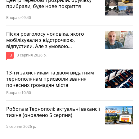
Центр Теребовлі розрили: бруківку
прибрали, буде нове покриття
Вчора о 09:40
Після розголосу чоловіка, якого
мобілізували з відстрочкою,
відпустили. Але з умовою…
13
3 серпня 2026 р.
13-ти захисникам та двом видатним
тернополянам присвоїли звання
почесних громадян міста
Вчора о 10:50
Робота в Тернополі: актуальні вакансії
тижня (оновлено 5 серпня)
5 серпня 2026 р.