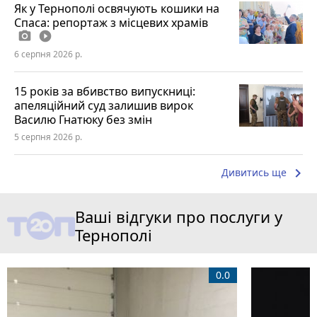
Як у Тернополі освячують кошики на
Спаса: репортаж з місцевих храмів
photo_camera
play_circle_filled
6 серпня 2026 р.
15 років за вбивство випускниці:
апеляційний суд залишив вирок
Василю Гнатюку без змін
5 серпня 2026 р.
keyboard_arrow_right
Дивитись ще
Ваші відгуки про послуги у
Тернополі
0.0