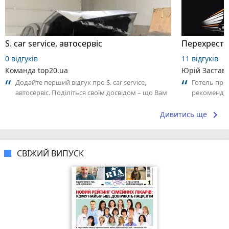
S. car service, автосервіс
Перехрестя
0 відгуків
11 відгуків
Команда top20.ua
Юрій Застав
Додайте перший відгук про S. car service,
Готель приє
автосервіс. Поділіться своїм досвідом – що Вам
рекоменду
сподобалось, а що ні! Це допоможе...
keyboard_arrow_right
Дивитись ще
СВІЖИЙ ВИПУСК