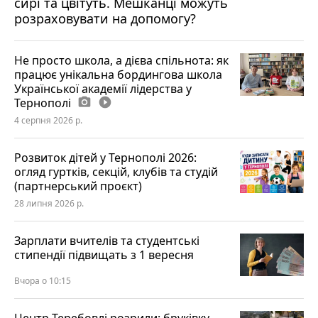
сирі та цвітуть. Мешканці можуть
розраховувати на допомогу?
Не просто школа, а дієва спільнота: як
працює унікальна бордингова школа
Української академії лідерства у
Тернополі
photo_camera
play_circle_filled
4 серпня 2026 р.
Розвиток дітей у Тернополі 2026:
огляд гуртків, секцій, клубів та студій
(партнерський проєкт)
28 липня 2026 р.
Зарплати вчителів та студентські
стипендії підвищать з 1 вересня
Вчора о 10:15